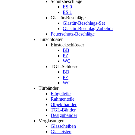
Schutzbeschläge
ES 0
ES 1
Glastür-Beschläge
Glastür-Beschlags-Set
Glastür-Beschlag Zubehör
Feuerschutz-Beschläge
Türschlösser
Einsteckschlösser
BB
PZ
WC
TGL-Schlösser
BB
PZ
WC
Türbänder
Flügelteile
Rahmenteile
Objektbänder
TGL-Bänder
Designbänder
Verglasungen
Glasscheiben
Glasleisten