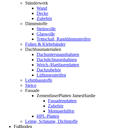
Ständerwerk
Wand
Decke
Zubehör
Dämmstoffe
Steinwolle
Glaswolle
Trittschall, Randdämmstreifen
Folien & Klebebänder
Dachbaumaterialien
Dachunterspannbahnen
Dachdichtungsbahnen
Weich-/Hartfaserplatten
Dachzubehör
Lüftungsstreifen
Lehmbaustoffe
Steico
Fassade
ZementfaserPlatten JamesHardie
Fassadenplatten
Zubehör
Montagehilfen
HPL-Platten
Leime, Schäume, Dichtstoffe
Fußboden