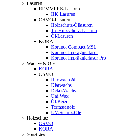
Lasuren
REMMERS-Lasuren
HK-Lasuren
OSMO-Lasuren
Holzschutz-Öllasuren
1 x Holzschutz-Lasuren
Öl-Lasuren
KORA
Koranol Compact MSL
Koranol Imprägnierlasur
Koranol Imprägnierlasur Pro
Wachse & Öle
KORA
OSMO
Hartwachsöl
Klarwachs
Deko-Wachs
Uni-Wax
Öl-Beize
Terrassenöle
UV-Schutz-Öle
Holzschutz
OSMO
KORA
Sonstiges