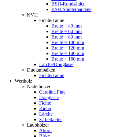
BSH-Rundsäulen
BSH-Sonderbauteile
KVH
Fichte/Tanne
Breite = 40 mm
Breite = 60 mm
Breite = 80 mm
Breite = 100 mm
Breite = 120 mm
Breite = 140 mm
Breite = 160 mm
Lärche/Douglasie
Duolambalken
Fichte/Tanne
Wertholz
Nadelhölzer
Carolina Pine
Douglasie
Fichte
Kiefer
Lärche
Zirbelkiefer
Laubhölzer
Ahorn
Birke