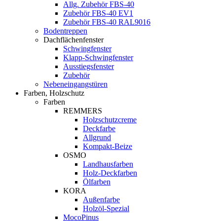
Allg. Zubehör FBS-40
Zubehör FBS-40 EV1
Zubehör FBS-40 RAL9016
Bodentreppen
Dachflächenfenster
Schwingfenster
Klapp-Schwingfenster
Ausstiegsfenster
Zubehör
Nebeneingangstüren
Farben, Holzschutz
Farben
REMMERS
Holzschutzcreme
Deckfarbe
Allgrund
Kompakt-Beize
OSMO
Landhausfarben
Holz-Deckfarben
Ölfarben
KORA
Außenfarbe
Holzöl-Spezial
MocoPinus