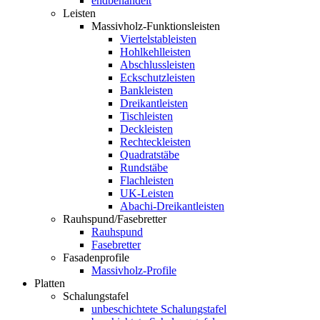
endbehandelt
Leisten
Massivholz-Funktionsleisten
Viertelstableisten
Hohlkehlleisten
Abschlussleisten
Eckschutzleisten
Bankleisten
Dreikantleisten
Tischleisten
Deckleisten
Rechteckleisten
Quadratstäbe
Rundstäbe
Flachleisten
UK-Leisten
Abachi-Dreikantleisten
Rauhspund/Fasebretter
Rauhspund
Fasebretter
Fasadenprofile
Massivholz-Profile
Platten
Schalungstafel
unbeschichtete Schalungstafel