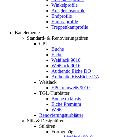
Winkelprofile
Ausgleichsprofile
Endprofile
Einfassprofile
Treppenkantprofile
Bauelemente
Standard- & Renovierungstüren
CPL
Buche
Eiche
Weißlack 9010
Weißlack 9016
Authentic Eiche DQ
Authentic RissEiche DA
Weislack
EPC reinweiß 9010
TGL-Türblätter
Buche exklusiv
Eiche Premium
Weiß
Renovierungstürblätter
Stil- & Designtüren
Stiltüren
Formgepägt