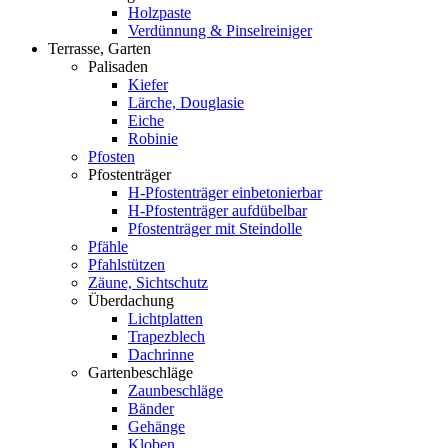
Holzpaste
Verdünnung & Pinselreiniger
Terrasse, Garten
Palisaden
Kiefer
Lärche, Douglasie
Eiche
Robinie
Pfosten
Pfostenträger
H-Pfostenträger einbetonierbar
H-Pfostenträger aufdübelbar
Pfostenträger mit Steindolle
Pfähle
Pfahlstützen
Zäune, Sichtschutz
Überdachung
Lichtplatten
Trapezblech
Dachrinne
Gartenbeschläge
Zaunbeschläge
Bänder
Gehänge
Kloben