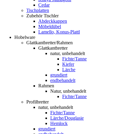
Cedar
Tischplatten
Zubehör Tischler
Abdeckkappen
Möbeldübel
Lamello, Konus-Plattl
Hobelware
Glattkantbretter/Rahmen
Glattkantbretter
natur, unbehandelt
Fichte/Tanne
Kiefer
Lärche
grundiert
endbehandelt
Rahmen
Natur, unbehandelt
Fichte/Tanne
Profilbretter
natur, unbehandelt
Fichte/Tanne
Lärche/Douglasie
Hemlock
grundiert