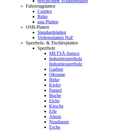
beschichtete Schalungstafel
Fahrzeugplatten
Carplex
Birke
asia Platten
OSB-Platten
Standardplatten
Verlegeplatten NuF
Sperrholz- & Tischlerplatten
Sperrholz
METSÄ-Spruce
Industriesperrholz
Industriesperrholz
Garbun
Okoume
Birke
Kiefer
Pappel
Buche
Eiche
Kirsche
Erle
Ahorn
Nussbaum
Esche