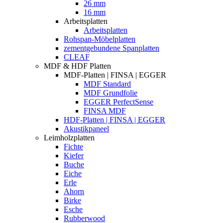
26 mm
16 mm
Arbeitsplatten
Arbeitsplatten
Rohspan-Möbelplatten
zementgebundene Spanplatten
CLEAF
MDF & HDF Platten
MDF-Platten | FINSA | EGGER
MDF Standard
MDF Grundfolie
EGGER PerfectSense
FINSA MDF
HDF-Platten | FINSA | EGGER
Akustikpaneel
Leimholzplatten
Fichte
Kiefer
Buche
Eiche
Erle
Ahorn
Birke
Esche
Rubberwood