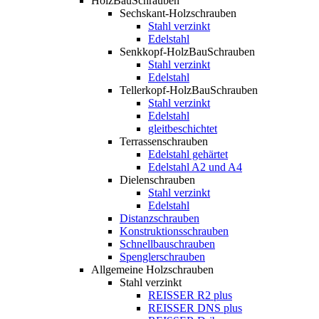
HolzBauSchrauben
Sechskant-Holzschrauben
Stahl verzinkt
Edelstahl
Senkkopf-HolzBauSchrauben
Stahl verzinkt
Edelstahl
Tellerkopf-HolzBauSchrauben
Stahl verzinkt
Edelstahl
gleitbeschichtet
Terrassenschrauben
Edelstahl gehärtet
Edelstahl A2 und A4
Dielenschrauben
Stahl verzinkt
Edelstahl
Distanzschrauben
Konstruktionsschrauben
Schnellbauschrauben
Spenglerschrauben
Allgemeine Holzschrauben
Stahl verzinkt
REISSER R2 plus
REISSER DNS plus