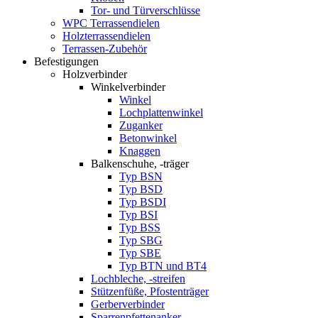
Tor- und Türverschlüsse
WPC Terrassendielen
Holzterrassendielen
Terrassen-Zubehör
Befestigungen
Holzverbinder
Winkelverbinder
Winkel
Lochplattenwinkel
Zuganker
Betonwinkel
Knaggen
Balkenschuhe, -träger
Typ BSN
Typ BSD
Typ BSDI
Typ BSI
Typ BSS
Typ SBG
Typ SBE
Typ BTN und BT4
Lochbleche, -streifen
Stützenfüße, Pfostenträger
Gerberverbinder
Sparrenpfettenanker