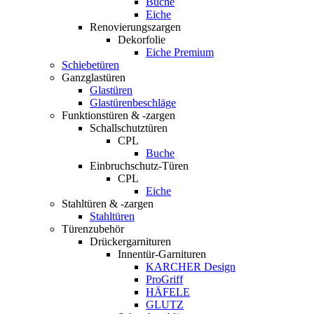
Buche
Eiche
Renovierungszargen
Dekorfolie
Eiche Premium
Schiebetüren
Ganzglastüren
Glastüren
Glastürenbeschläge
Funktionstüren & -zargen
Schallschutztüren
CPL
Buche
Einbruchschutz-Türen
CPL
Eiche
Stahltüren & -zargen
Stahltüren
Türenzubehör
Drückergarnituren
Innentür-Garnituren
KARCHER Design
ProGriff
HÄFELE
GLUTZ