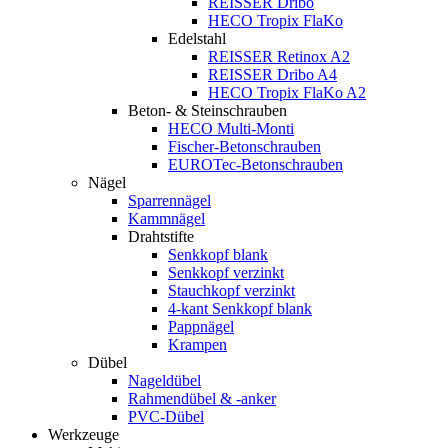
REISSER Dribo
HECO Tropix FlaKo
Edelstahl
REISSER Retinox A2
REISSER Dribo A4
HECO Tropix FlaKo A2
Beton- & Steinschrauben
HECO Multi-Monti
Fischer-Betonschrauben
EUROTec-Betonschrauben
Nägel
Sparrennägel
Kammnägel
Drahtstifte
Senkkopf blank
Senkkopf verzinkt
Stauchkopf verzinkt
4-kant Senkkopf blank
Pappnägel
Krampen
Dübel
Nageldübel
Rahmendübel & -anker
PVC-Dübel
Werkzeuge