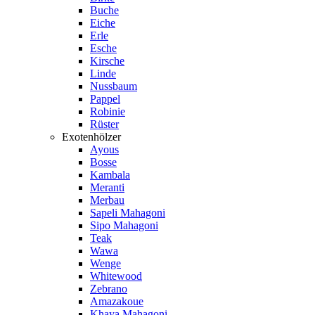
Buche
Eiche
Erle
Esche
Kirsche
Linde
Nussbaum
Pappel
Robinie
Rüster
Exotenhölzer
Ayous
Bosse
Kambala
Meranti
Merbau
Sapeli Mahagoni
Sipo Mahagoni
Teak
Wawa
Wenge
Whitewood
Zebrano
Amazakoue
Khaya Mahagoni