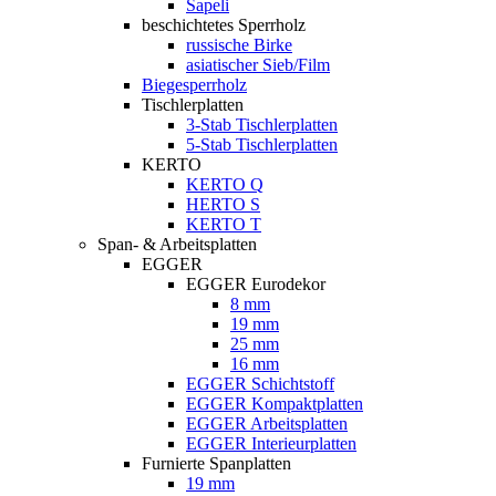
Sapeli
beschichtetes Sperrholz
russische Birke
asiatischer Sieb/Film
Biegesperrholz
Tischlerplatten
3-Stab Tischlerplatten
5-Stab Tischlerplatten
KERTO
KERTO Q
HERTO S
KERTO T
Span- & Arbeitsplatten
EGGER
EGGER Eurodekor
8 mm
19 mm
25 mm
16 mm
EGGER Schichtstoff
EGGER Kompaktplatten
EGGER Arbeitsplatten
EGGER Interieurplatten
Furnierte Spanplatten
19 mm