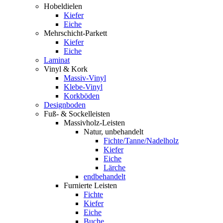
Hobeldielen
Kiefer
Eiche
Mehrschicht-Parkett
Kiefer
Eiche
Laminat
Vinyl & Kork
Massiv-Vinyl
Klebe-Vinyl
Korkböden
Designboden
Fuß- & Sockelleisten
Massivholz-Leisten
Natur, unbehandelt
Fichte/Tanne/Nadelholz
Kiefer
Eiche
Lärche
endbehandelt
Furnierte Leisten
Fichte
Kiefer
Eiche
Buche