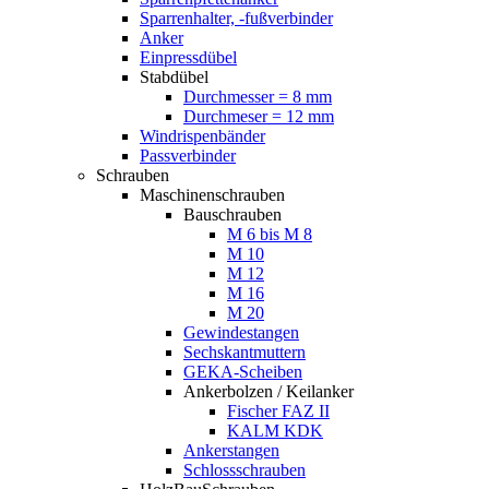
Sparrenhalter, -fußverbinder
Anker
Einpressdübel
Stabdübel
Durchmesser = 8 mm
Durchmeser = 12 mm
Windrispenbänder
Passverbinder
Schrauben
Maschinenschrauben
Bauschrauben
M 6 bis M 8
M 10
M 12
M 16
M 20
Gewindestangen
Sechskantmuttern
GEKA-Scheiben
Ankerbolzen / Keilanker
Fischer FAZ II
KALM KDK
Ankerstangen
Schlossschrauben