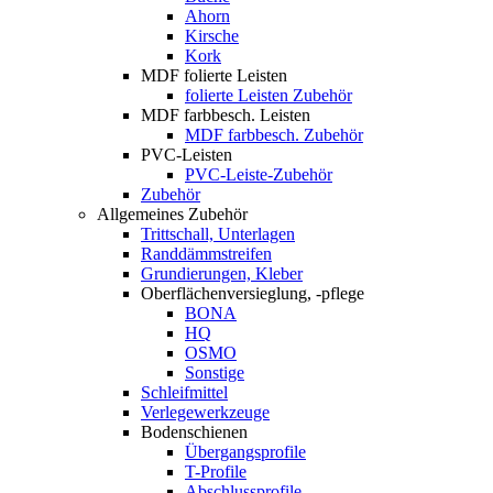
Ahorn
Kirsche
Kork
MDF folierte Leisten
folierte Leisten Zubehör
MDF farbbesch. Leisten
MDF farbbesch. Zubehör
PVC-Leisten
PVC-Leiste-Zubehör
Zubehör
Allgemeines Zubehör
Trittschall, Unterlagen
Randdämmstreifen
Grundierungen, Kleber
Oberflächenversieglung, -pflege
BONA
HQ
OSMO
Sonstige
Schleifmittel
Verlegewerkzeuge
Bodenschienen
Übergangsprofile
T-Profile
Abschlussprofile