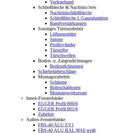
Vorlegeband
Schließbleche & Nachrüst-Sets
Nachrüstschließbleche
Schleißbleche f. Ganzglastüren
Bandverstärkungen
Sonstiges Türenzubehör
Lüftungsgitter
Spione
Profilzylinder
Türpuffer
Türschwellen
Boden- u. Zargendichtungen
Bodendichtungen
Schiebetürbeschläge
Montagezubehör
Schäume
Bohrschablonen
Montagewerkzeuge
Innen-Fensterbänke
EGGER Profil 800/6
EGGER Profil 801/6
Zubehör
Außen-Fensterbänke
FBS-40 ALU EV1
FBS-40 ALU RAL 9016 weiß