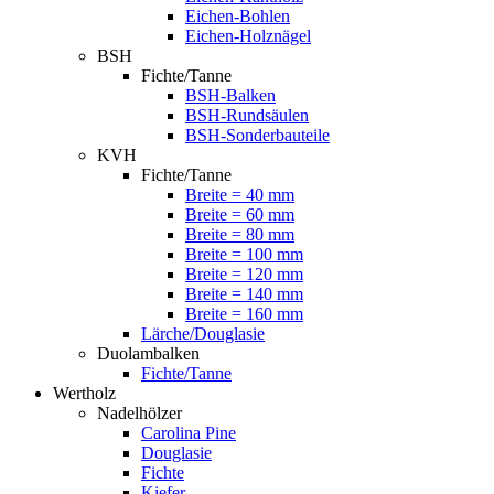
Eichen-Bohlen
Eichen-Holznägel
BSH
Fichte/Tanne
BSH-Balken
BSH-Rundsäulen
BSH-Sonderbauteile
KVH
Fichte/Tanne
Breite = 40 mm
Breite = 60 mm
Breite = 80 mm
Breite = 100 mm
Breite = 120 mm
Breite = 140 mm
Breite = 160 mm
Lärche/Douglasie
Duolambalken
Fichte/Tanne
Wertholz
Nadelhölzer
Carolina Pine
Douglasie
Fichte
Kiefer