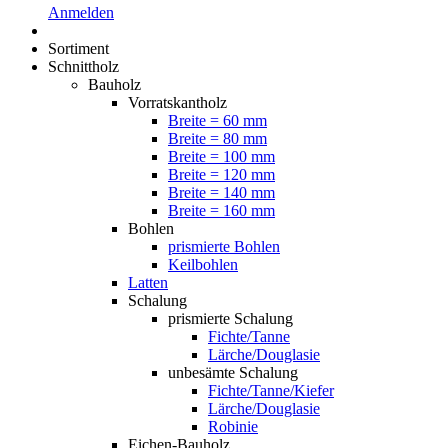
Anmelden
Sortiment
Schnittholz
Bauholz
Vorratskantholz
Breite = 60 mm
Breite = 80 mm
Breite = 100 mm
Breite = 120 mm
Breite = 140 mm
Breite = 160 mm
Bohlen
prismierte Bohlen
Keilbohlen
Latten
Schalung
prismierte Schalung
Fichte/Tanne
Lärche/Douglasie
unbesämte Schalung
Fichte/Tanne/Kiefer
Lärche/Douglasie
Robinie
Eichen-Bauholz