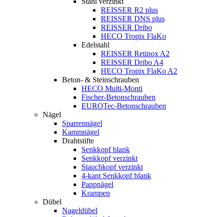
Stahl verzinkt
REISSER R2 plus
REISSER DNS plus
REISSER Dribo
HECO Tropix FlaKo
Edelstahl
REISSER Retinox A2
REISSER Dribo A4
HECO Tropix FlaKo A2
Beton- & Steinschrauben
HECO Multi-Monti
Fischer-Betonschrauben
EUROTec-Betonschrauben
Nägel
Sparrennägel
Kammnägel
Drahtstifte
Senkkopf blank
Senkkopf verzinkt
Stauchkopf verzinkt
4-kant Senkkopf blank
Pappnägel
Krampen
Dübel
Nageldübel