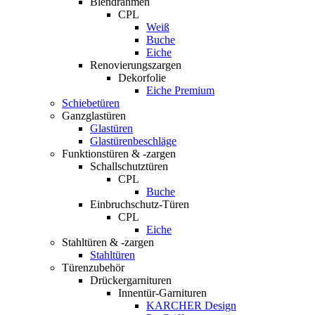
Blendrahmen
CPL
Weiß
Buche
Eiche
Renovierungszargen
Dekorfolie
Eiche Premium
Schiebetüren
Ganzglastüren
Glastüren
Glastürenbeschläge
Funktionstüren & -zargen
Schallschutztüren
CPL
Buche
Einbruchschutz-Türen
CPL
Eiche
Stahltüren & -zargen
Stahltüren
Türenzubehör
Drückergarnituren
Innentür-Garnituren
KARCHER Design