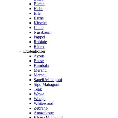
Buche
Eiche
Erle
Esche
Kirsche
Linde
Nussbaum
Pappel
Robinie
Rüster
Exotenhölzer
Ayous
Bosse
Kambala
Meranti
Merbau
Sapeli Mahagoni
Sipo Mahagoni
Teak
Wawa
Wenge
Whitewood
Zebrano
Amazakoue
Khaya Mahagoni