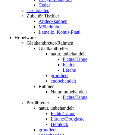
Cedar
Tischplatten
Zubehör Tischler
Abdeckkappen
Möbeldübel
Lamello, Konus-Plattl
Hobelware
Glattkantbretter/Rahmen
Glattkantbretter
natur, unbehandelt
Fichte/Tanne
Kiefer
Lärche
grundiert
endbehandelt
Rahmen
Natur, unbehandelt
Fichte/Tanne
Profilbretter
natur, unbehandelt
Fichte/Tanne
Lärche/Douglasie
Hemlock
grundiert