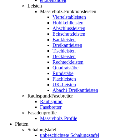
endbehandelt
Leisten
Massivholz-Funktionsleisten
Viertelstableisten
Hohlkehlleisten
Abschlussleisten
Eckschutzleisten
Bankleisten
Dreikantleisten
Tischleisten
Deckleisten
Rechteckleisten
Quadratstäbe
Rundstäbe
Flachleisten
UK-Leisten
Abachi-Dreikantleisten
Rauhspund/Fasebretter
Rauhspund
Fasebretter
Fasadenprofile
Massivholz-Profile
Platten
Schalungstafel
unbeschichtete Schalungstafel