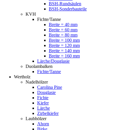
BSH-Rundsäulen
BSH-Sonderbauteile
KVH
Fichte/Tanne
Breite = 40 mm
Breite = 60 mm
Breite = 80 mm
Breite = 100 mm
Breite = 120 mm
Breite = 140 mm
Breite = 160 mm
Lärche/Douglasie
Duolambalken
Fichte/Tanne
Wertholz
Nadelhölzer
Carolina Pine
Douglasie
Fichte
Kiefer
Lärche
Zirbelkiefer
Laubhölzer
Ahorn
Birke