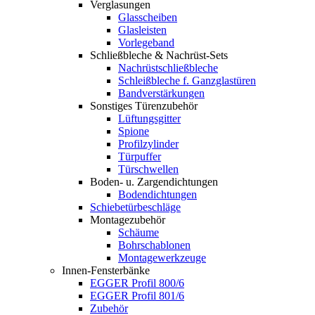
Verglasungen
Glasscheiben
Glasleisten
Vorlegeband
Schließbleche & Nachrüst-Sets
Nachrüstschließbleche
Schleißbleche f. Ganzglastüren
Bandverstärkungen
Sonstiges Türenzubehör
Lüftungsgitter
Spione
Profilzylinder
Türpuffer
Türschwellen
Boden- u. Zargendichtungen
Bodendichtungen
Schiebetürbeschläge
Montagezubehör
Schäume
Bohrschablonen
Montagewerkzeuge
Innen-Fensterbänke
EGGER Profil 800/6
EGGER Profil 801/6
Zubehör