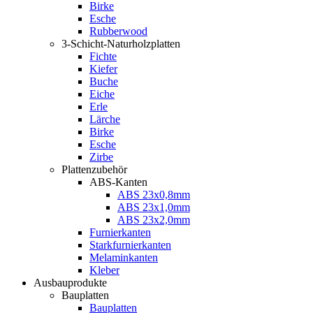
Birke
Esche
Rubberwood
3-Schicht-Naturholzplatten
Fichte
Kiefer
Buche
Eiche
Erle
Lärche
Birke
Esche
Zirbe
Plattenzubehör
ABS-Kanten
ABS 23x0,8mm
ABS 23x1,0mm
ABS 23x2,0mm
Furnierkanten
Starkfurnierkanten
Melaminkanten
Kleber
Ausbauprodukte
Bauplatten
Bauplatten