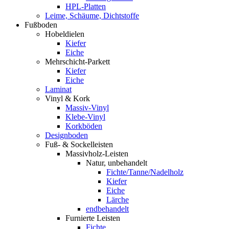
HPL-Platten
Leime, Schäume, Dichtstoffe
Fußboden
Hobeldielen
Kiefer
Eiche
Mehrschicht-Parkett
Kiefer
Eiche
Laminat
Vinyl & Kork
Massiv-Vinyl
Klebe-Vinyl
Korkböden
Designboden
Fuß- & Sockelleisten
Massivholz-Leisten
Natur, unbehandelt
Fichte/Tanne/Nadelholz
Kiefer
Eiche
Lärche
endbehandelt
Furnierte Leisten
Fichte