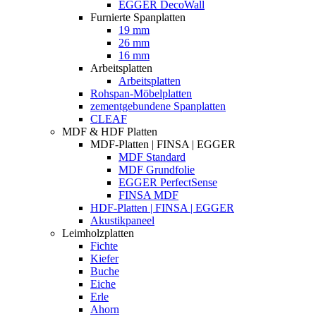
EGGER DecoWall
Furnierte Spanplatten
19 mm
26 mm
16 mm
Arbeitsplatten
Arbeitsplatten
Rohspan-Möbelplatten
zementgebundene Spanplatten
CLEAF
MDF & HDF Platten
MDF-Platten | FINSA | EGGER
MDF Standard
MDF Grundfolie
EGGER PerfectSense
FINSA MDF
HDF-Platten | FINSA | EGGER
Akustikpaneel
Leimholzplatten
Fichte
Kiefer
Buche
Eiche
Erle
Ahorn