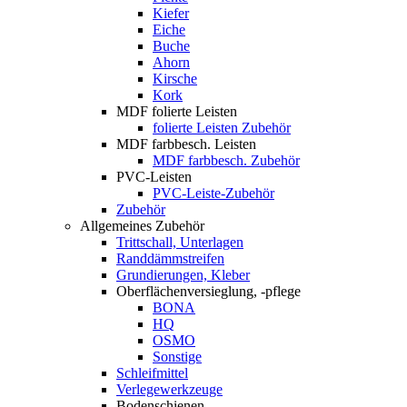
Kiefer
Eiche
Buche
Ahorn
Kirsche
Kork
MDF folierte Leisten
folierte Leisten Zubehör
MDF farbbesch. Leisten
MDF farbbesch. Zubehör
PVC-Leisten
PVC-Leiste-Zubehör
Zubehör
Allgemeines Zubehör
Trittschall, Unterlagen
Randdämmstreifen
Grundierungen, Kleber
Oberflächenversieglung, -pflege
BONA
HQ
OSMO
Sonstige
Schleifmittel
Verlegewerkzeuge
Bodenschienen