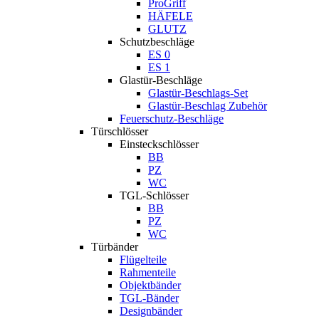
ProGriff
HÄFELE
GLUTZ
Schutzbeschläge
ES 0
ES 1
Glastür-Beschläge
Glastür-Beschlags-Set
Glastür-Beschlag Zubehör
Feuerschutz-Beschläge
Türschlösser
Einsteckschlösser
BB
PZ
WC
TGL-Schlösser
BB
PZ
WC
Türbänder
Flügelteile
Rahmenteile
Objektbänder
TGL-Bänder
Designbänder