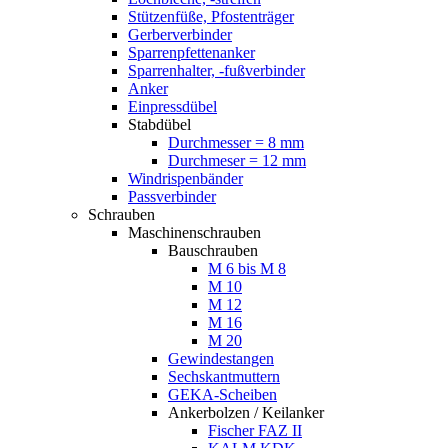
Stützenfüße, Pfostenträger
Gerberverbinder
Sparrenpfettenanker
Sparrenhalter, -fußverbinder
Anker
Einpressdübel
Stabdübel
Durchmesser = 8 mm
Durchmeser = 12 mm
Windrispenbänder
Passverbinder
Schrauben
Maschinenschrauben
Bauschrauben
M 6 bis M 8
M 10
M 12
M 16
M 20
Gewindestangen
Sechskantmuttern
GEKA-Scheiben
Ankerbolzen / Keilanker
Fischer FAZ II