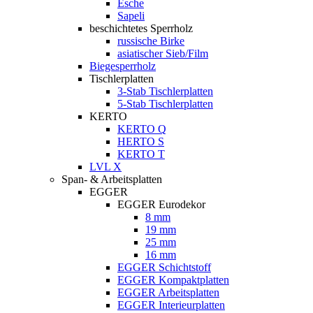
Esche
Sapeli
beschichtetes Sperrholz
russische Birke
asiatischer Sieb/Film
Biegesperrholz
Tischlerplatten
3-Stab Tischlerplatten
5-Stab Tischlerplatten
KERTO
KERTO Q
HERTO S
KERTO T
LVL X
Span- & Arbeitsplatten
EGGER
EGGER Eurodekor
8 mm
19 mm
25 mm
16 mm
EGGER Schichtstoff
EGGER Kompaktplatten
EGGER Arbeitsplatten
EGGER Interieurplatten