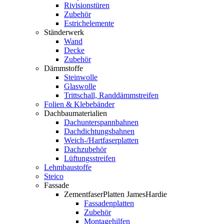
Rivisionstüren
Zubehör
Estrichelemente
Ständerwerk
Wand
Decke
Zubehör
Dämmstoffe
Steinwolle
Glaswolle
Trittschall, Randdämmstreifen
Folien & Klebebänder
Dachbaumaterialien
Dachunterspannbahnen
Dachdichtungsbahnen
Weich-/Hartfaserplatten
Dachzubehör
Lüftungsstreifen
Lehmbaustoffe
Steico
Fassade
ZementfaserPlatten JamesHardie
Fassadenplatten
Zubehör
Montagehilfen