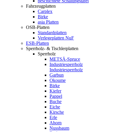
beschichtete Schalungstafel
Fahrzeugplatten
Carplex
Birke
asia Platten
OSB-Platten
Standardplatten
Verlegeplatten NuF
ESB-Platten
Sperrholz- & Tischlerplatten
Sperrholz
METSÄ-Spruce
Industriesperrholz
Industriesperrholz
Garbun
Okoume
Birke
Kiefer
Pappel
Buche
Eiche
Kirsche
Erle
Ahorn
Nussbaum