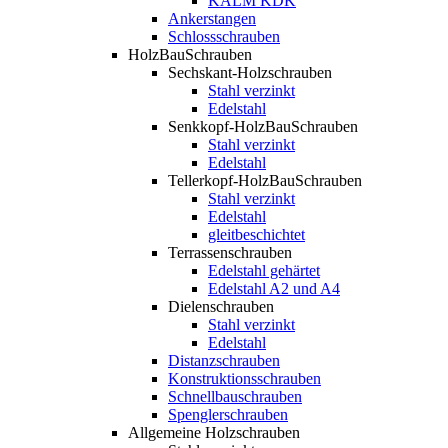
KALM KDK
Ankerstangen
Schlossschrauben
HolzBauSchrauben
Sechskant-Holzschrauben
Stahl verzinkt
Edelstahl
Senkkopf-HolzBauSchrauben
Stahl verzinkt
Edelstahl
Tellerkopf-HolzBauSchrauben
Stahl verzinkt
Edelstahl
gleitbeschichtet
Terrassenschrauben
Edelstahl gehärtet
Edelstahl A2 und A4
Dielenschrauben
Stahl verzinkt
Edelstahl
Distanzschrauben
Konstruktionsschrauben
Schnellbauschrauben
Spenglerschrauben
Allgemeine Holzschrauben