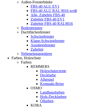
Außen-Fensterbänke
FBS-40 ALU EV1
FBS-40 ALU RAL 9016 weiß
Allg. Zubehör FBS-40
Zubehör FBS-40 EV1
Zubehör FBS-40 RAL9016
Bodentreppen
Dachflächenfenster
Schwingfenster
Klapp-Schwingfenster
Ausstiegsfenster
Zubehör
Nebeneingangstüren
Farben, Holzschutz
Farben
REMMERS
Holzschutzcreme
Deckfarbe
Allgrund
Kompakt-Beize
OSMO
Landhausfarben
Holz-Deckfarben
Ölfarben
KORA