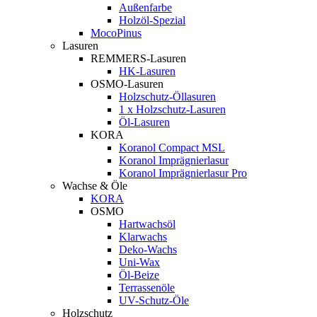
Außenfarbe
Holzöl-Spezial
MocoPinus
Lasuren
REMMERS-Lasuren
HK-Lasuren
OSMO-Lasuren
Holzschutz-Öllasuren
1 x Holzschutz-Lasuren
Öl-Lasuren
KORA
Koranol Compact MSL
Koranol Imprägnierlasur
Koranol Imprägnierlasur Pro
Wachse & Öle
KORA
OSMO
Hartwachsöl
Klarwachs
Deko-Wachs
Uni-Wax
Öl-Beize
Terrassenöle
UV-Schutz-Öle
Holzschutz