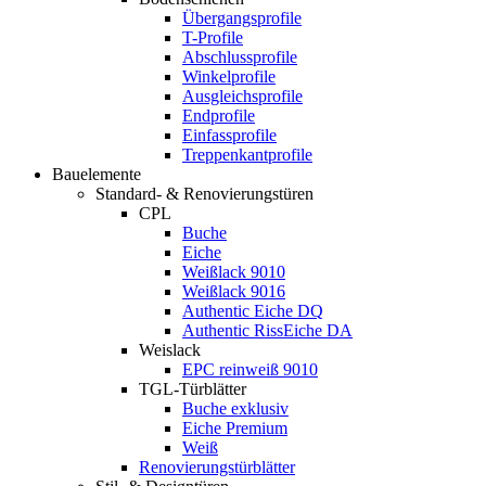
Übergangsprofile
T-Profile
Abschlussprofile
Winkelprofile
Ausgleichsprofile
Endprofile
Einfassprofile
Treppenkantprofile
Bauelemente
Standard- & Renovierungstüren
CPL
Buche
Eiche
Weißlack 9010
Weißlack 9016
Authentic Eiche DQ
Authentic RissEiche DA
Weislack
EPC reinweiß 9010
TGL-Türblätter
Buche exklusiv
Eiche Premium
Weiß
Renovierungstürblätter