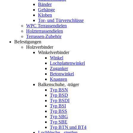
Bänder
Gehänge
Kloben
Tor- und Türverschlüsse
WPC Terrassendielen
Holzterrassendielen
Terrassen-Zubehör
Befestigungen
Holzverbinder
Winkelverbinder
Winkel
Lochplattenwinkel
Zuganker
Betonwinkel
Knaggen
Balkenschuhe, -träger
Typ BSN
Typ BSD
Typ BSDI
Typ BSI
Typ BSS
Typ SBG
Typ SBE
Typ BTN und BT4
Lochbleche, -streifen