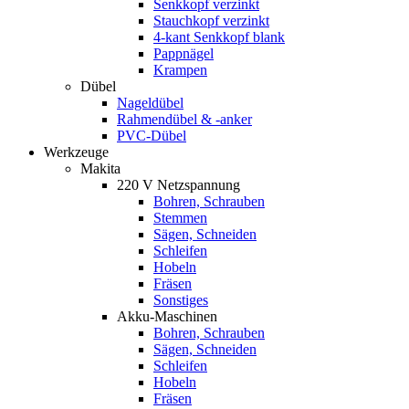
Senkkopf verzinkt
Stauchkopf verzinkt
4-kant Senkkopf blank
Pappnägel
Krampen
Dübel
Nageldübel
Rahmendübel & -anker
PVC-Dübel
Werkzeuge
Makita
220 V Netzspannung
Bohren, Schrauben
Stemmen
Sägen, Schneiden
Schleifen
Hobeln
Fräsen
Sonstiges
Akku-Maschinen
Bohren, Schrauben
Sägen, Schneiden
Schleifen
Hobeln
Fräsen