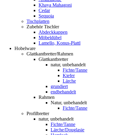
Khaya Mahagoni
Cedar
Sequoia
Tischplatten
Zubehör Tischler
Abdeckkappen
Möbeldübel
Lamello, Konus-Plattl
Hobelware
Glattkantbretter/Rahmen
Glattkantbretter
natur, unbehandelt
Fichte/Tanne
Kiefer
Lärche
grundiert
endbehandelt
Rahmen
Natur, unbehandelt
Fichte/Tanne
Profilbretter
natur, unbehandelt
Fichte/Tanne
Lärche/Douglasie