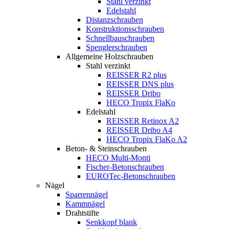
Stahl verzinkt
Edelstahl
Distanzschrauben
Konstruktionsschrauben
Schnellbauschrauben
Spenglerschrauben
Allgemeine Holzschrauben
Stahl verzinkt
REISSER R2 plus
REISSER DNS plus
REISSER Dribo
HECO Tropix FlaKo
Edelstahl
REISSER Retinox A2
REISSER Dribo A4
HECO Tropix FlaKo A2
Beton- & Steinschrauben
HECO Multi-Monti
Fischer-Betonschrauben
EUROTec-Betonschrauben
Nägel
Sparrennägel
Kammnägel
Drahtstifte
Senkkopf blank