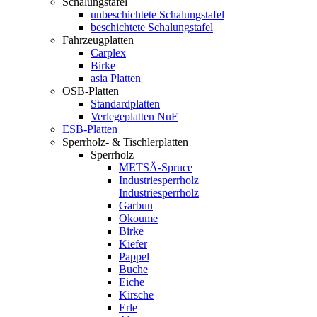
Schalungstafel
unbeschichtete Schalungstafel
beschichtete Schalungstafel
Fahrzeugplatten
Carplex
Birke
asia Platten
OSB-Platten
Standardplatten
Verlegeplatten NuF
ESB-Platten
Sperrholz- & Tischlerplatten
Sperrholz
METSÄ-Spruce
Industriesperrholz
Industriesperrholz
Garbun
Okoume
Birke
Kiefer
Pappel
Buche
Eiche
Kirsche
Erle