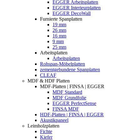
EGGER Arbeitsplatten
EGGER Interieurplatten
EGGER DecoWall
Furnierte Spanplatten
19 mm
26 mm
16 mm
9 mm
25 mm
Arbeitsplatten
Arbeitsplatten
Rohspan-Möbelplatten
zementgebundene Spanplatten
CLEAF
MDF & HDF Platten
MDF-Platten | FINSA | EGGER
MDF Standard
MDF Grundfolie
EGGER PerfectSense
FINSA MDF
HDF-Platten | FINSA | EGGER
Akustikpaneel
Leimholzplatten
Fichte
Kiefer