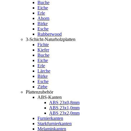
Buche
Eiche
Erle
Ahorn
Birke
Esche
Rubberwood
3-Schicht-Naturholzplatten
Fichte
Kiefer
Buche
Eiche
Erle
Lärche
Birke
Esche
Zirbe
Plattenzubehör
ABS-Kanten
ABS 23x0,8mm
ABS 23x1,0mm
ABS 23x2,0mm
Furnierkanten
Starkfurnierkanten
Melaminkanten