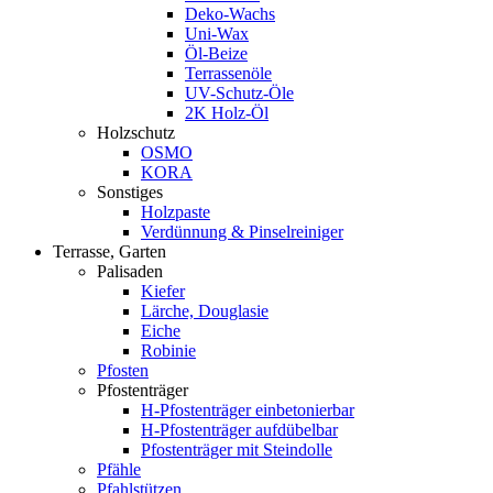
Deko-Wachs
Uni-Wax
Öl-Beize
Terrassenöle
UV-Schutz-Öle
2K Holz-Öl
Holzschutz
OSMO
KORA
Sonstiges
Holzpaste
Verdünnung & Pinselreiniger
Terrasse, Garten
Palisaden
Kiefer
Lärche, Douglasie
Eiche
Robinie
Pfosten
Pfostenträger
H-Pfostenträger einbetonierbar
H-Pfostenträger aufdübelbar
Pfostenträger mit Steindolle
Pfähle
Pfahlstützen