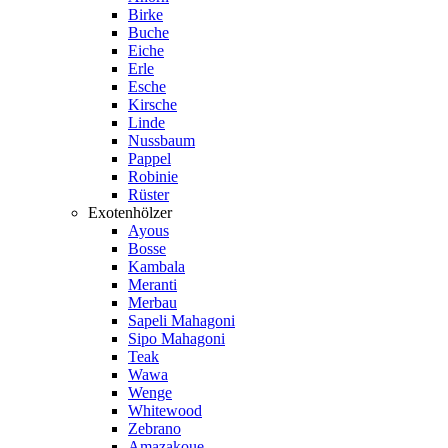
Birke
Buche
Eiche
Erle
Esche
Kirsche
Linde
Nussbaum
Pappel
Robinie
Rüster
Exotenhölzer
Ayous
Bosse
Kambala
Meranti
Merbau
Sapeli Mahagoni
Sipo Mahagoni
Teak
Wawa
Wenge
Whitewood
Zebrano
Amazakoue