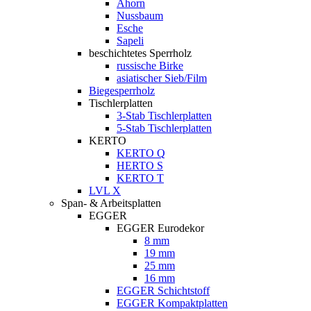
Ahorn
Nussbaum
Esche
Sapeli
beschichtetes Sperrholz
russische Birke
asiatischer Sieb/Film
Biegesperrholz
Tischlerplatten
3-Stab Tischlerplatten
5-Stab Tischlerplatten
KERTO
KERTO Q
HERTO S
KERTO T
LVL X
Span- & Arbeitsplatten
EGGER
EGGER Eurodekor
8 mm
19 mm
25 mm
16 mm
EGGER Schichtstoff
EGGER Kompaktplatten