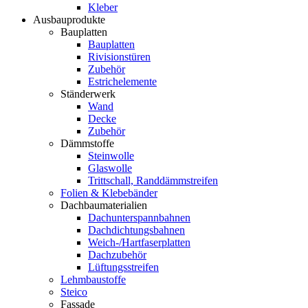
Kleber
Ausbauprodukte
Bauplatten
Bauplatten
Rivisionstüren
Zubehör
Estrichelemente
Ständerwerk
Wand
Decke
Zubehör
Dämmstoffe
Steinwolle
Glaswolle
Trittschall, Randdämmstreifen
Folien & Klebebänder
Dachbaumaterialien
Dachunterspannbahnen
Dachdichtungsbahnen
Weich-/Hartfaserplatten
Dachzubehör
Lüftungsstreifen
Lehmbaustoffe
Steico
Fassade