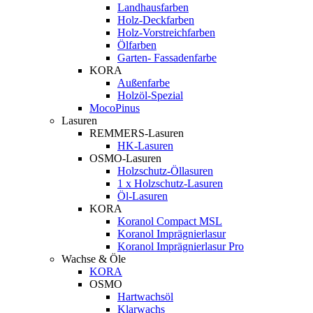
Landhausfarben
Holz-Deckfarben
Holz-Vorstreichfarben
Ölfarben
Garten- Fassadenfarbe
KORA
Außenfarbe
Holzöl-Spezial
MocoPinus
Lasuren
REMMERS-Lasuren
HK-Lasuren
OSMO-Lasuren
Holzschutz-Öllasuren
1 x Holzschutz-Lasuren
Öl-Lasuren
KORA
Koranol Compact MSL
Koranol Imprägnierlasur
Koranol Imprägnierlasur Pro
Wachse & Öle
KORA
OSMO
Hartwachsöl
Klarwachs