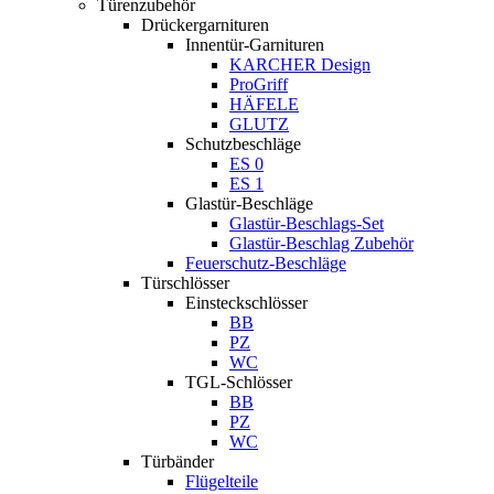
Türenzubehör
Drückergarnituren
Innentür-Garnituren
KARCHER Design
ProGriff
HÄFELE
GLUTZ
Schutzbeschläge
ES 0
ES 1
Glastür-Beschläge
Glastür-Beschlags-Set
Glastür-Beschlag Zubehör
Feuerschutz-Beschläge
Türschlösser
Einsteckschlösser
BB
PZ
WC
TGL-Schlösser
BB
PZ
WC
Türbänder
Flügelteile