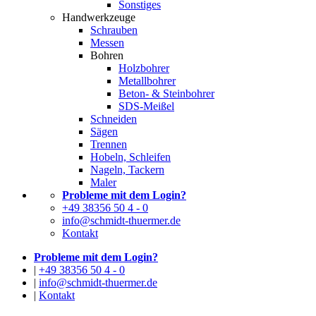
Sonstiges
Handwerkzeuge
Schrauben
Messen
Bohren
Holzbohrer
Metallbohrer
Beton- & Steinbohrer
SDS-Meißel
Schneiden
Sägen
Trennen
Hobeln, Schleifen
Nageln, Tackern
Maler
Probleme mit dem Login?
+49 38356 50 4 - 0
info@schmidt-thuermer.de
Kontakt
Probleme mit dem Login?
|
+49 38356 50 4 - 0
|
info@schmidt-thuermer.de
|
Kontakt