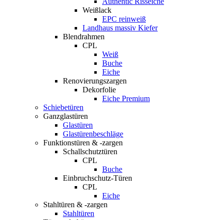
Authentic Risseiche
Weißlack
EPC reinweiß
Landhaus massiv Kiefer
Blendrahmen
CPL
Weiß
Buche
Eiche
Renovierungszargen
Dekorfolie
Eiche Premium
Schiebetüren
Ganzglastüren
Glastüren
Glastürenbeschläge
Funktionstüren & -zargen
Schallschutztüren
CPL
Buche
Einbruchschutz-Türen
CPL
Eiche
Stahltüren & -zargen
Stahltüren