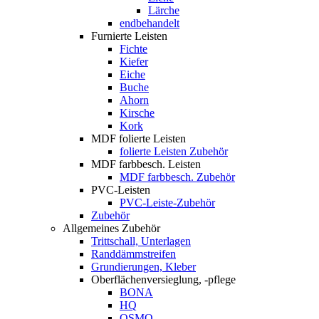
Lärche
endbehandelt
Furnierte Leisten
Fichte
Kiefer
Eiche
Buche
Ahorn
Kirsche
Kork
MDF folierte Leisten
folierte Leisten Zubehör
MDF farbbesch. Leisten
MDF farbbesch. Zubehör
PVC-Leisten
PVC-Leiste-Zubehör
Zubehör
Allgemeines Zubehör
Trittschall, Unterlagen
Randdämmstreifen
Grundierungen, Kleber
Oberflächenversieglung, -pflege
BONA
HQ
OSMO