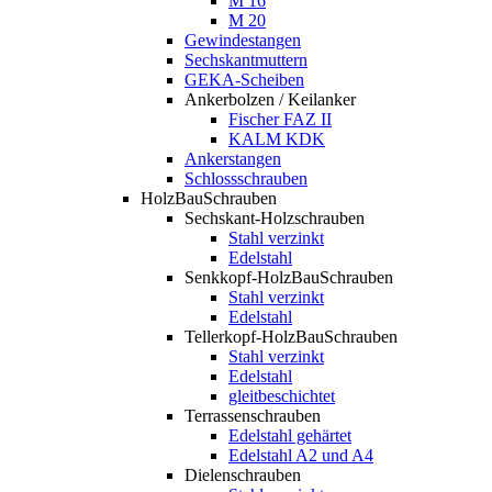
M 16
M 20
Gewindestangen
Sechskantmuttern
GEKA-Scheiben
Ankerbolzen / Keilanker
Fischer FAZ II
KALM KDK
Ankerstangen
Schlossschrauben
HolzBauSchrauben
Sechskant-Holzschrauben
Stahl verzinkt
Edelstahl
Senkkopf-HolzBauSchrauben
Stahl verzinkt
Edelstahl
Tellerkopf-HolzBauSchrauben
Stahl verzinkt
Edelstahl
gleitbeschichtet
Terrassenschrauben
Edelstahl gehärtet
Edelstahl A2 und A4
Dielenschrauben