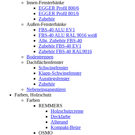
Innen-Fensterbänke
EGGER Profil 800/6
EGGER Profil 801/6
Zubehör
Außen-Fensterbänke
FBS-40 ALU EV1
FBS-40 ALU RAL 9016 weiß
Allg. Zubehör FBS-40
Zubehör FBS-40 EV1
Zubehör FBS-40 RAL9016
Bodentreppen
Dachflächenfenster
Schwingfenster
Klapp-Schwingfenster
Ausstiegsfenster
Zubehör
Nebeneingangstüren
Farben, Holzschutz
Farben
REMMERS
Holzschutzcreme
Deckfarbe
Allgrund
Kompakt-Beize
OSMO