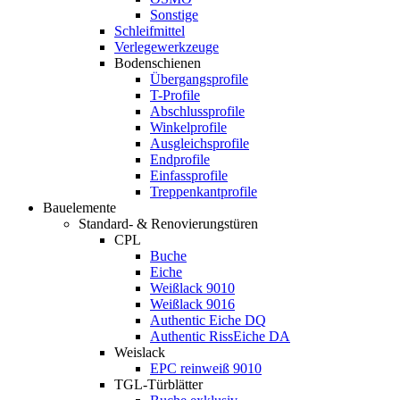
Sonstige
Schleifmittel
Verlegewerkzeuge
Bodenschienen
Übergangsprofile
T-Profile
Abschlussprofile
Winkelprofile
Ausgleichsprofile
Endprofile
Einfassprofile
Treppenkantprofile
Bauelemente
Standard- & Renovierungstüren
CPL
Buche
Eiche
Weißlack 9010
Weißlack 9016
Authentic Eiche DQ
Authentic RissEiche DA
Weislack
EPC reinweiß 9010
TGL-Türblätter