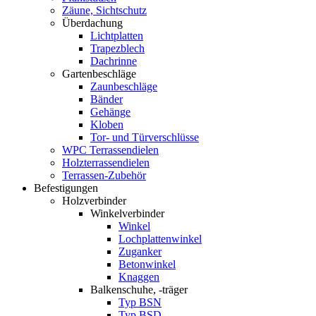
Zäune, Sichtschutz
Überdachung
Lichtplatten
Trapezblech
Dachrinne
Gartenbeschläge
Zaunbeschläge
Bänder
Gehänge
Kloben
Tor- und Türverschlüsse
WPC Terrassendielen
Holzterrassendielen
Terrassen-Zubehör
Befestigungen
Holzverbinder
Winkelverbinder
Winkel
Lochplattenwinkel
Zuganker
Betonwinkel
Knaggen
Balkenschuhe, -träger
Typ BSN
Typ BSD