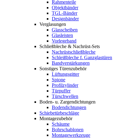
Rahmenteile
Objektbänder
TGL-Bänder
Designbänder
Verglasungen
Glasscheiben
Glasleisten
Vorlegeband
Schließbleche & Nachrüst-Sets
Nachrüstschließbleche
Schleißbleche f. Ganzglastüren
Bandverstärkungen
Sonstiges Türenzubehör
Lüftungsgitter
Spione
Profilzylinder
Türpuffer
Türschwellen
Boden- u. Zargendichtungen
Bodendichtungen
Schiebetürbeschläge
Montagezubehör
Schäume
Bohrschablonen
Montagewerkzeuge