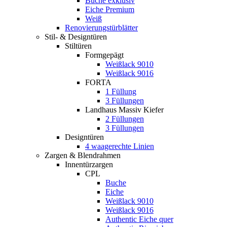
Buche exklusiv
Eiche Premium
Weiß
Renovierungstürblätter
Stil- & Designtüren
Stiltüren
Formgepägt
Weißlack 9010
Weißlack 9016
FORTA
1 Füllung
3 Füllungen
Landhaus Massiv Kiefer
2 Füllungen
3 Füllungen
Designtüren
4 waagerechte Linien
Zargen & Blendrahmen
Innentürzargen
CPL
Buche
Eiche
Weißlack 9010
Weißlack 9016
Authentic Eiche quer