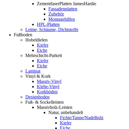
ZementfaserPlatten JamesHardie
Fassadenplatten
Zubehör
Montagehilfen
HPL-Platten
Leime, Schäume, Dichtstoffe
Fußboden
Hobeldielen
Kiefer
Eiche
Mehrschicht-Parkett
Kiefer
Eiche
Laminat
Vinyl & Kork
Massiv-Vinyl
Klebe-Vinyl
Korkböden
Designboden
Fuß- & Sockelleisten
Massivholz-Leisten
Natur, unbehandelt
Fichte/Tanne/Nadelholz
Kiefer
Eiche