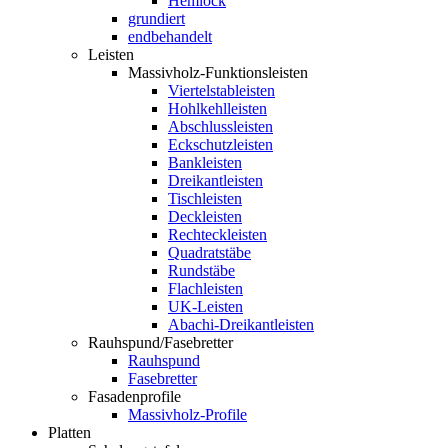
Hemlock
grundiert
endbehandelt
Leisten
Massivholz-Funktionsleisten
Viertelstableisten
Hohlkehlleisten
Abschlussleisten
Eckschutzleisten
Bankleisten
Dreikantleisten
Tischleisten
Deckleisten
Rechteckleisten
Quadratstäbe
Rundstäbe
Flachleisten
UK-Leisten
Abachi-Dreikantleisten
Rauhspund/Fasebretter
Rauhspund
Fasebretter
Fasadenprofile
Massivholz-Profile
Platten