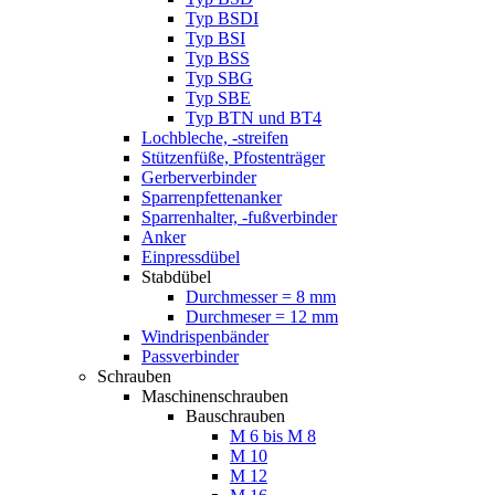
Typ BSDI
Typ BSI
Typ BSS
Typ SBG
Typ SBE
Typ BTN und BT4
Lochbleche, -streifen
Stützenfüße, Pfostenträger
Gerberverbinder
Sparrenpfettenanker
Sparrenhalter, -fußverbinder
Anker
Einpressdübel
Stabdübel
Durchmesser = 8 mm
Durchmeser = 12 mm
Windrispenbänder
Passverbinder
Schrauben
Maschinenschrauben
Bauschrauben
M 6 bis M 8
M 10
M 12