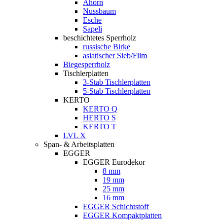
Ahorn
Nussbaum
Esche
Sapeli
beschichtetes Sperrholz
russische Birke
asiatischer Sieb/Film
Biegesperrholz
Tischlerplatten
3-Stab Tischlerplatten
5-Stab Tischlerplatten
KERTO
KERTO Q
HERTO S
KERTO T
LVL X
Span- & Arbeitsplatten
EGGER
EGGER Eurodekor
8 mm
19 mm
25 mm
16 mm
EGGER Schichtstoff
EGGER Kompaktplatten