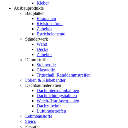
Kleber
Ausbauprodukte
Bauplatten
Bauplatten
Rivisionstüren
Zubehör
Estrichelemente
Ständerwerk
Wand
Decke
Zubehör
Dämmstoffe
Steinwolle
Glaswolle
Trittschall, Randdämmstreifen
Folien & Klebebänder
Dachbaumaterialien
Dachunterspannbahnen
Dachdichtungsbahnen
Weich-/Hartfaserplatten
Dachzubehör
Lüftungsstreifen
Lehmbaustoffe
Steico
Fassade