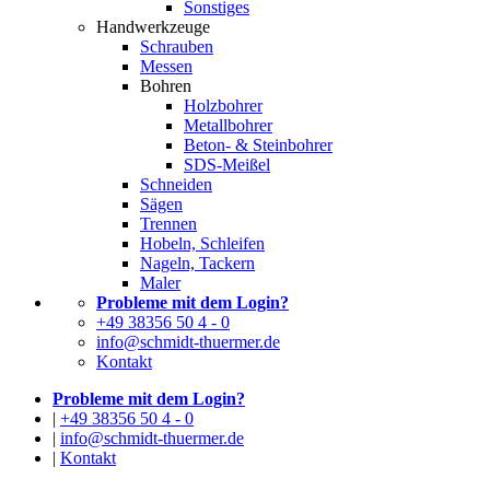
Sonstiges
Handwerkzeuge
Schrauben
Messen
Bohren
Holzbohrer
Metallbohrer
Beton- & Steinbohrer
SDS-Meißel
Schneiden
Sägen
Trennen
Hobeln, Schleifen
Nageln, Tackern
Maler
Probleme mit dem Login?
+49 38356 50 4 - 0
info@schmidt-thuermer.de
Kontakt
Probleme mit dem Login?
|
+49 38356 50 4 - 0
|
info@schmidt-thuermer.de
|
Kontakt