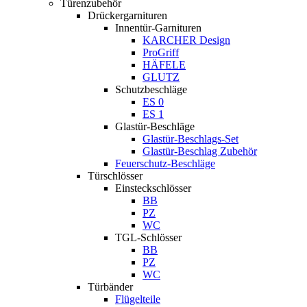
Türenzubehör
Drückergarnituren
Innentür-Garnituren
KARCHER Design
ProGriff
HÄFELE
GLUTZ
Schutzbeschläge
ES 0
ES 1
Glastür-Beschläge
Glastür-Beschlags-Set
Glastür-Beschlag Zubehör
Feuerschutz-Beschläge
Türschlösser
Einsteckschlösser
BB
PZ
WC
TGL-Schlösser
BB
PZ
WC
Türbänder
Flügelteile