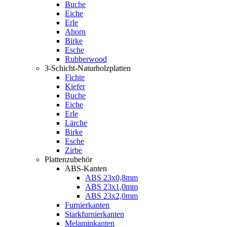
Buche
Eiche
Erle
Ahorn
Birke
Esche
Rubberwood
3-Schicht-Naturholzplatten
Fichte
Kiefer
Buche
Eiche
Erle
Lärche
Birke
Esche
Zirbe
Plattenzubehör
ABS-Kanten
ABS 23x0,8mm
ABS 23x1,0mm
ABS 23x2,0mm
Furnierkanten
Starkfurnierkanten
Melaminkanten