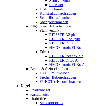
Stahl verzinkt
Edelstahl
Distanzschrauben
Konstruktionsschrauben
Schnellbauschrauben
Spenglerschrauben
Allgemeine Holzschrauben
Stahl verzinkt
REISSER R2 plus
REISSER DNS plus
REISSER Dribo
HECO Tropix FlaKo
Edelstahl
REISSER Retinox A2
REISSER Dribo A4
HECO Tropix FlaKo A2
Beton- & Steinschrauben
HECO Multi-Monti
Fischer-Betonschrauben
EUROTec-Betonschrauben
Nägel
Sparrennägel
Kammnägel
Drahtstifte
Senkkopf blank