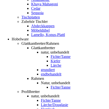
Khaya Mahagoni
Cedar
Sequoia
Tischplatten
Zubehör Tischler
Abdeckkappen
Möbeldübel
Lamello, Konus-Plattl
Hobelware
Glattkantbretter/Rahmen
Glattkantbretter
natur, unbehandelt
Fichte/Tanne
Kiefer
Lärche
grundiert
endbehandelt
Rahmen
Natur, unbehandelt
Fichte/Tanne
Profilbretter
natur, unbehandelt
Fichte/Tanne
Lärche/Douglasie