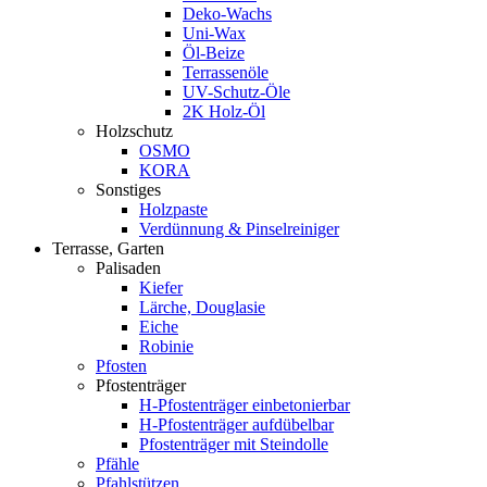
Deko-Wachs
Uni-Wax
Öl-Beize
Terrassenöle
UV-Schutz-Öle
2K Holz-Öl
Holzschutz
OSMO
KORA
Sonstiges
Holzpaste
Verdünnung & Pinselreiniger
Terrasse, Garten
Palisaden
Kiefer
Lärche, Douglasie
Eiche
Robinie
Pfosten
Pfostenträger
H-Pfostenträger einbetonierbar
H-Pfostenträger aufdübelbar
Pfostenträger mit Steindolle
Pfähle
Pfahlstützen