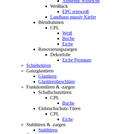
Authentic Risseiche
Weißlack
EPC reinweiß
Landhaus massiv Kiefer
Blendrahmen
CPL
Weiß
Buche
Eiche
Renovierungszargen
Dekorfolie
Eiche Premium
Schiebetüren
Ganzglastüren
Glastüren
Glastürenbeschläge
Funktionstüren & -zargen
Schallschutztüren
CPL
Buche
Einbruchschutz-Türen
CPL
Eiche
Stahltüren & -zargen
Stahltüren