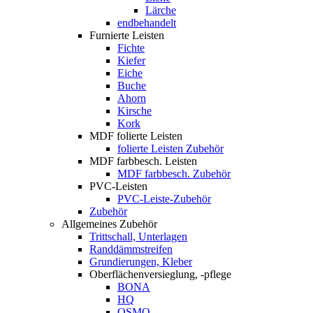
Lärche
endbehandelt
Furnierte Leisten
Fichte
Kiefer
Eiche
Buche
Ahorn
Kirsche
Kork
MDF folierte Leisten
folierte Leisten Zubehör
MDF farbbesch. Leisten
MDF farbbesch. Zubehör
PVC-Leisten
PVC-Leiste-Zubehör
Zubehör
Allgemeines Zubehör
Trittschall, Unterlagen
Randdämmstreifen
Grundierungen, Kleber
Oberflächenversieglung, -pflege
BONA
HQ
OSMO