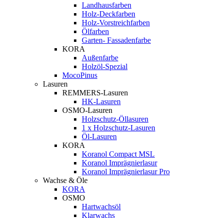
Landhausfarben
Holz-Deckfarben
Holz-Vorstreichfarben
Ölfarben
Garten- Fassadenfarbe
KORA
Außenfarbe
Holzöl-Spezial
MocoPinus
Lasuren
REMMERS-Lasuren
HK-Lasuren
OSMO-Lasuren
Holzschutz-Öllasuren
1 x Holzschutz-Lasuren
Öl-Lasuren
KORA
Koranol Compact MSL
Koranol Imprägnierlasur
Koranol Imprägnierlasur Pro
Wachse & Öle
KORA
OSMO
Hartwachsöl
Klarwachs