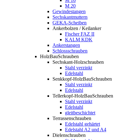
M 16
M 20
Gewindestangen
Sechskantmuttern
GEKA-Scheiben
Ankerbolzen / Keilanker
Fischer FAZ II
KALM KDK
Ankerstangen
Schlossschrauben
HolzBauSchrauben
Sechskant-Holzschrauben
Stahl verzinkt
Edelstahl
Senkkopf-HolzBauSchrauben
Stahl verzinkt
Edelstahl
Tellerkopf-HolzBauSchrauben
Stahl verzinkt
Edelstahl
gleitbeschichtet
Terrassenschrauben
Edelstahl gehärtet
Edelstahl A2 und A4
Dielenschrauben