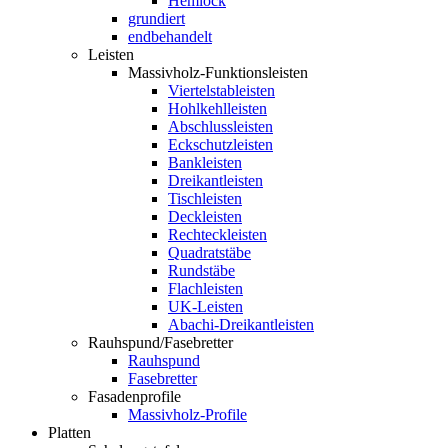
Hemlock
grundiert
endbehandelt
Leisten
Massivholz-Funktionsleisten
Viertelstableisten
Hohlkehlleisten
Abschlussleisten
Eckschutzleisten
Bankleisten
Dreikantleisten
Tischleisten
Deckleisten
Rechteckleisten
Quadratstäbe
Rundstäbe
Flachleisten
UK-Leisten
Abachi-Dreikantleisten
Rauhspund/Fasebretter
Rauhspund
Fasebretter
Fasadenprofile
Massivholz-Profile
Platten