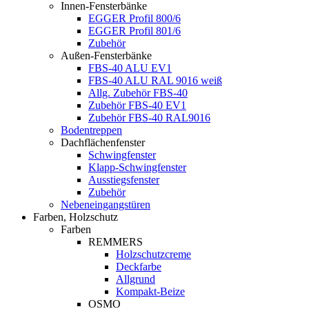
Innen-Fensterbänke
EGGER Profil 800/6
EGGER Profil 801/6
Zubehör
Außen-Fensterbänke
FBS-40 ALU EV1
FBS-40 ALU RAL 9016 weiß
Allg. Zubehör FBS-40
Zubehör FBS-40 EV1
Zubehör FBS-40 RAL9016
Bodentreppen
Dachflächenfenster
Schwingfenster
Klapp-Schwingfenster
Ausstiegsfenster
Zubehör
Nebeneingangstüren
Farben, Holzschutz
Farben
REMMERS
Holzschutzcreme
Deckfarbe
Allgrund
Kompakt-Beize
OSMO