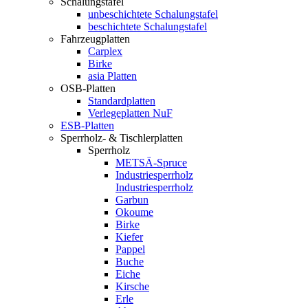
Schalungstafel
unbeschichtete Schalungstafel
beschichtete Schalungstafel
Fahrzeugplatten
Carplex
Birke
asia Platten
OSB-Platten
Standardplatten
Verlegeplatten NuF
ESB-Platten
Sperrholz- & Tischlerplatten
Sperrholz
METSÄ-Spruce
Industriesperrholz
Industriesperrholz
Garbun
Okoume
Birke
Kiefer
Pappel
Buche
Eiche
Kirsche
Erle