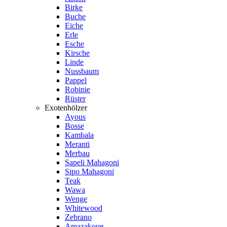
Birke
Buche
Eiche
Erle
Esche
Kirsche
Linde
Nussbaum
Pappel
Robinie
Rüster
Exotenhölzer
Ayous
Bosse
Kambala
Meranti
Merbau
Sapeli Mahagoni
Sipo Mahagoni
Teak
Wawa
Wenge
Whitewood
Zebrano
Amazakoue