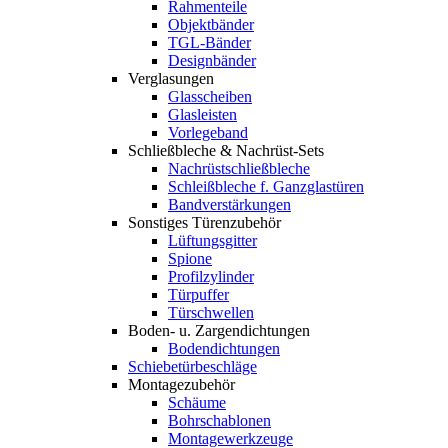
Rahmenteile
Objektbänder
TGL-Bänder
Designbänder
Verglasungen
Glasscheiben
Glasleisten
Vorlegeband
Schließbleche & Nachrüst-Sets
Nachrüstschließbleche
Schleißbleche f. Ganzglastüren
Bandverstärkungen
Sonstiges Türenzubehör
Lüftungsgitter
Spione
Profilzylinder
Türpuffer
Türschwellen
Boden- u. Zargendichtungen
Bodendichtungen
Schiebetürbeschläge
Montagezubehör
Schäume
Bohrschablonen
Montagewerkzeuge