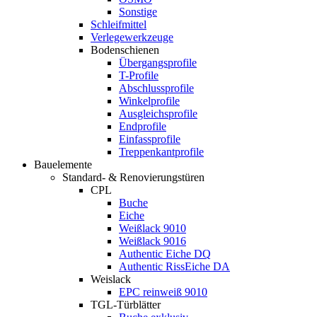
Sonstige
Schleifmittel
Verlegewerkzeuge
Bodenschienen
Übergangsprofile
T-Profile
Abschlussprofile
Winkelprofile
Ausgleichsprofile
Endprofile
Einfassprofile
Treppenkantprofile
Bauelemente
Standard- & Renovierungstüren
CPL
Buche
Eiche
Weißlack 9010
Weißlack 9016
Authentic Eiche DQ
Authentic RissEiche DA
Weislack
EPC reinweiß 9010
TGL-Türblätter