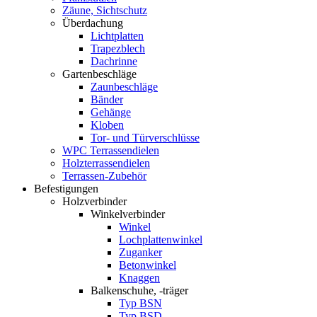
Zäune, Sichtschutz
Überdachung
Lichtplatten
Trapezblech
Dachrinne
Gartenbeschläge
Zaunbeschläge
Bänder
Gehänge
Kloben
Tor- und Türverschlüsse
WPC Terrassendielen
Holzterrassendielen
Terrassen-Zubehör
Befestigungen
Holzverbinder
Winkelverbinder
Winkel
Lochplattenwinkel
Zuganker
Betonwinkel
Knaggen
Balkenschuhe, -träger
Typ BSN
Typ BSD