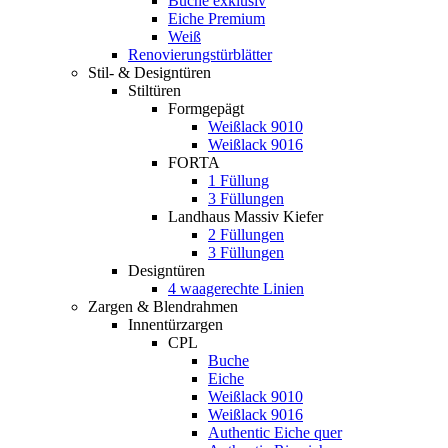
Buche exklusiv
Eiche Premium
Weiß
Renovierungstürblätter
Stil- & Designtüren
Stiltüren
Formgepägt
Weißlack 9010
Weißlack 9016
FORTA
1 Füllung
3 Füllungen
Landhaus Massiv Kiefer
2 Füllungen
3 Füllungen
Designtüren
4 waagerechte Linien
Zargen & Blendrahmen
Innentürzargen
CPL
Buche
Eiche
Weißlack 9010
Weißlack 9016
Authentic Eiche quer