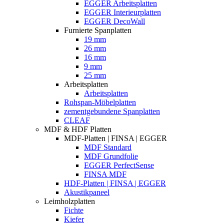
EGGER Arbeitsplatten
EGGER Interieurplatten
EGGER DecoWall
Furnierte Spanplatten
19 mm
26 mm
16 mm
9 mm
25 mm
Arbeitsplatten
Arbeitsplatten
Rohspan-Möbelplatten
zementgebundene Spanplatten
CLEAF
MDF & HDF Platten
MDF-Platten | FINSA | EGGER
MDF Standard
MDF Grundfolie
EGGER PerfectSense
FINSA MDF
HDF-Platten | FINSA | EGGER
Akustikpaneel
Leimholzplatten
Fichte
Kiefer