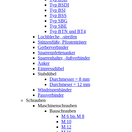
Typ BSDI
Typ BSI
Typ BSS
Typ SBG
Typ SBE
Typ BTN und BT4
Lochbleche, -streifen
Stützenfüße, Pfostenträger
Gerberverbinder
Sparrenpfettenanker
Sparrenhalter, -fußverbinder
Anker
Einpressdübel
Stabdübel
Durchmesser = 8 mm
Durchmeser = 12 mm
Windrispenbänder
Passverbinder
Schrauben
Maschinenschrauben
Bauschrauben
M 6 bis M 8
M 10
M 12