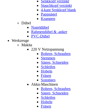
Senkkopf verzinkt
Stauchkopf verzinkt
4-kant Senkkopf blank
Pappnägel
Krampen
Dübel
Nageldübel
Rahmendübel & -anker
PVC-Dübel
Werkzeuge
Makita
220 V Netzspannung
Bohren, Schrauben
Stemmen
Sägen, Schneiden
Schleifen
Hobeln
Fräsen
Sonstiges
Akku-Maschinen
Bohren, Schrauben
Sägen, Schneiden
Schleifen
Hobeln
Fräsen