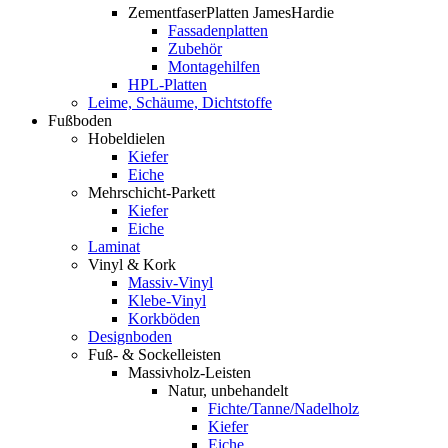
ZementfaserPlatten JamesHardie
Fassadenplatten
Zubehör
Montagehilfen
HPL-Platten
Leime, Schäume, Dichtstoffe
Fußboden
Hobeldielen
Kiefer
Eiche
Mehrschicht-Parkett
Kiefer
Eiche
Laminat
Vinyl & Kork
Massiv-Vinyl
Klebe-Vinyl
Korkböden
Designboden
Fuß- & Sockelleisten
Massivholz-Leisten
Natur, unbehandelt
Fichte/Tanne/Nadelholz
Kiefer
Eiche