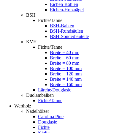
Eichen-Bohlen
Eichen-Holznägel
BSH
Fichte/Tanne
BSH-Balken
BSH-Rundsäulen
BSH-Sonderbauteile
KVH
Fichte/Tanne
Breite = 40 mm
Breite = 60 mm
Breite = 80 mm
Breite = 100 mm
Breite = 120 mm
Breite = 140 mm
Breite = 160 mm
Lärche/Douglasie
Duolambalken
Fichte/Tanne
Wertholz
Nadelhölzer
Carolina Pine
Douglasie
Fichte
Kiefer