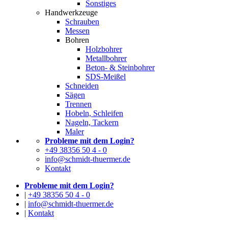
Sonstiges
Handwerkzeuge
Schrauben
Messen
Bohren
Holzbohrer
Metallbohrer
Beton- & Steinbohrer
SDS-Meißel
Schneiden
Sägen
Trennen
Hobeln, Schleifen
Nageln, Tackern
Maler
Probleme mit dem Login?
+49 38356 50 4 - 0
info@schmidt-thuermer.de
Kontakt
Probleme mit dem Login?
|
+49 38356 50 4 - 0
|
info@schmidt-thuermer.de
|
Kontakt