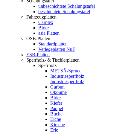
Schalungstafel
unbeschichtete Schalungstafel
beschichtete Schalungstafel
Fahrzeugplatten
Carplex
Birke
asia Platten
OSB-Platten
Standardplatten
Verlegeplatten NuF
ESB-Platten
Sperrholz- & Tischlerplatten
Sperrholz
METSÄ-Spruce
Industriesperrholz
Industriesperrholz
Garbun
Okoume
Birke
Kiefer
Pappel
Buche
Eiche
Kirsche
Erle