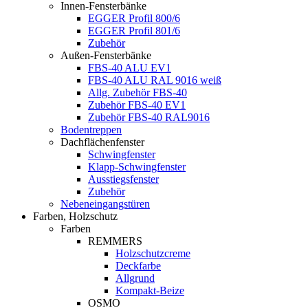
Innen-Fensterbänke
EGGER Profil 800/6
EGGER Profil 801/6
Zubehör
Außen-Fensterbänke
FBS-40 ALU EV1
FBS-40 ALU RAL 9016 weiß
Allg. Zubehör FBS-40
Zubehör FBS-40 EV1
Zubehör FBS-40 RAL9016
Bodentreppen
Dachflächenfenster
Schwingfenster
Klapp-Schwingfenster
Ausstiegsfenster
Zubehör
Nebeneingangstüren
Farben, Holzschutz
Farben
REMMERS
Holzschutzcreme
Deckfarbe
Allgrund
Kompakt-Beize
OSMO