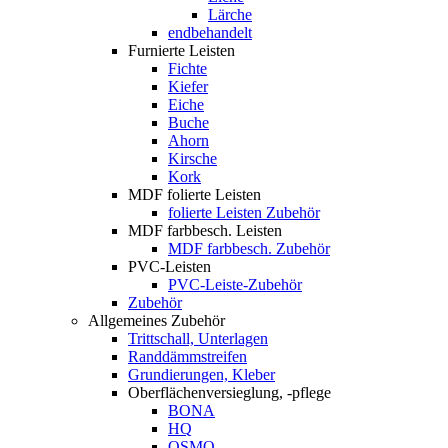
Lärche
endbehandelt
Furnierte Leisten
Fichte
Kiefer
Eiche
Buche
Ahorn
Kirsche
Kork
MDF folierte Leisten
folierte Leisten Zubehör
MDF farbbesch. Leisten
MDF farbbesch. Zubehör
PVC-Leisten
PVC-Leiste-Zubehör
Zubehör
Allgemeines Zubehör
Trittschall, Unterlagen
Randdämmstreifen
Grundierungen, Kleber
Oberflächenversieglung, -pflege
BONA
HQ
OSMO