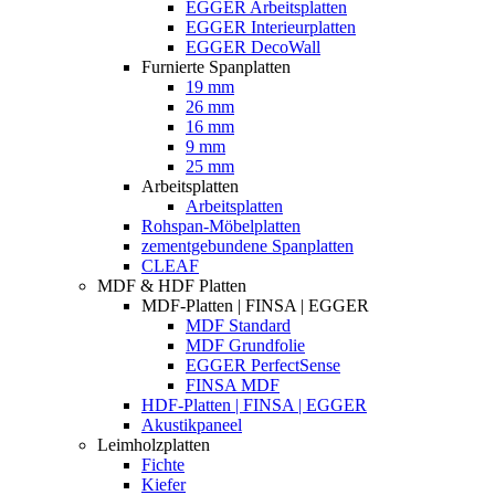
EGGER Arbeitsplatten
EGGER Interieurplatten
EGGER DecoWall
Furnierte Spanplatten
19 mm
26 mm
16 mm
9 mm
25 mm
Arbeitsplatten
Arbeitsplatten
Rohspan-Möbelplatten
zementgebundene Spanplatten
CLEAF
MDF & HDF Platten
MDF-Platten | FINSA | EGGER
MDF Standard
MDF Grundfolie
EGGER PerfectSense
FINSA MDF
HDF-Platten | FINSA | EGGER
Akustikpaneel
Leimholzplatten
Fichte
Kiefer