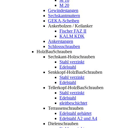
M 16
M 20
Gewindestangen
Sechskantmuttern
GEKA-Scheiben
Ankerbolzen / Keilanker
Fischer FAZ II
KALM KDK
Ankerstangen
Schlossschrauben
HolzBauSchrauben
Sechskant-Holzschrauben
Stahl verzinkt
Edelstahl
Senkkopf-HolzBauSchrauben
Stahl verzinkt
Edelstahl
Tellerkopf-HolzBauSchrauben
Stahl verzinkt
Edelstahl
gleitbeschichtet
Terrassenschrauben
Edelstahl gehärtet
Edelstahl A2 und A4
Dielenschrauben