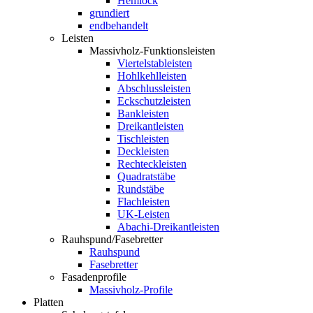
Hemlock
grundiert
endbehandelt
Leisten
Massivholz-Funktionsleisten
Viertelstableisten
Hohlkehlleisten
Abschlussleisten
Eckschutzleisten
Bankleisten
Dreikantleisten
Tischleisten
Deckleisten
Rechteckleisten
Quadratstäbe
Rundstäbe
Flachleisten
UK-Leisten
Abachi-Dreikantleisten
Rauhspund/Fasebretter
Rauhspund
Fasebretter
Fasadenprofile
Massivholz-Profile
Platten