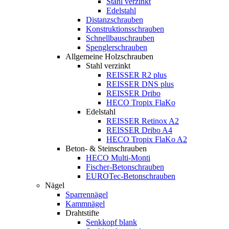
Stahl verzinkt
Edelstahl
Distanzschrauben
Konstruktionsschrauben
Schnellbauschrauben
Spenglerschrauben
Allgemeine Holzschrauben
Stahl verzinkt
REISSER R2 plus
REISSER DNS plus
REISSER Dribo
HECO Tropix FlaKo
Edelstahl
REISSER Retinox A2
REISSER Dribo A4
HECO Tropix FlaKo A2
Beton- & Steinschrauben
HECO Multi-Monti
Fischer-Betonschrauben
EUROTec-Betonschrauben
Nägel
Sparrennägel
Kammnägel
Drahtstifte
Senkkopf blank