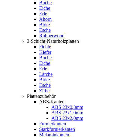
Buche
Eiche
Erle
Ahorn
Birke
Esche
Rubberwood
3-Schicht-Naturholzplatten
Fichte
Kiefer
Buche
Eiche
Erle
Lärche
Birke
Esche
Zirbe
Plattenzubehör
ABS-Kanten
ABS 23x0,8mm
ABS 23x1,0mm
ABS 23x2,0mm
Furnierkanten
Starkfurnierkanten
Melaminkanten