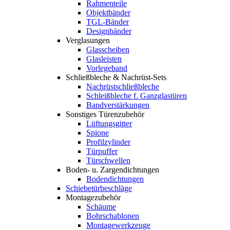
Rahmenteile
Objektbänder
TGL-Bänder
Designbänder
Verglasungen
Glasscheiben
Glasleisten
Vorlegeband
Schließbleche & Nachrüst-Sets
Nachrüstschließbleche
Schleißbleche f. Ganzglastüren
Bandverstärkungen
Sonstiges Türenzubehör
Lüftungsgitter
Spione
Profilzylinder
Türpuffer
Türschwellen
Boden- u. Zargendichtungen
Bodendichtungen
Schiebetürbeschläge
Montagezubehör
Schäume
Bohrschablonen
Montagewerkzeuge