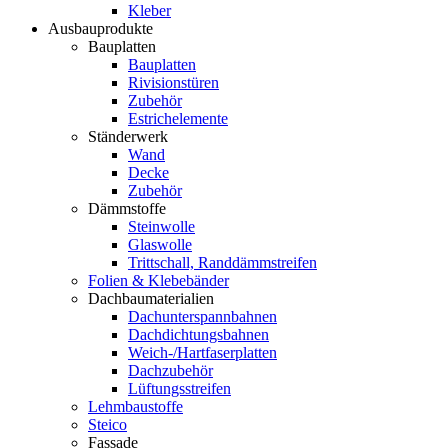
Kleber
Ausbauprodukte
Bauplatten
Bauplatten
Rivisionstüren
Zubehör
Estrichelemente
Ständerwerk
Wand
Decke
Zubehör
Dämmstoffe
Steinwolle
Glaswolle
Trittschall, Randdämmstreifen
Folien & Klebebänder
Dachbaumaterialien
Dachunterspannbahnen
Dachdichtungsbahnen
Weich-/Hartfaserplatten
Dachzubehör
Lüftungsstreifen
Lehmbaustoffe
Steico
Fassade