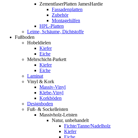
ZementfaserPlatten JamesHardie
Fassadenplatten
Zubehör
Montagehilfen
HPL-Platten
Leime, Schäume, Dichtstoffe
Fußboden
Hobeldielen
Kiefer
Eiche
Mehrschicht-Parkett
Kiefer
Eiche
Laminat
Vinyl & Kork
Massiv-Vinyl
Klebe-Vinyl
Korkböden
Designboden
Fuß- & Sockelleisten
Massivholz-Leisten
Natur, unbehandelt
Fichte/Tanne/Nadelholz
Kiefer
Eiche