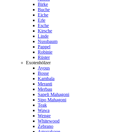
Birke
Buche
Eiche
Erle
Esche
Kirsche
Linde
Nussbaum
Pappel
Robinie
Rüster
Exotenhölzer
Ayous
Bosse
Kambala
Meranti
Merbau
Sapeli Mahagoni
Sipo Mahagoni
Teak
Wawa
Wenge
Whitewood
Zebrano
Amazakoue