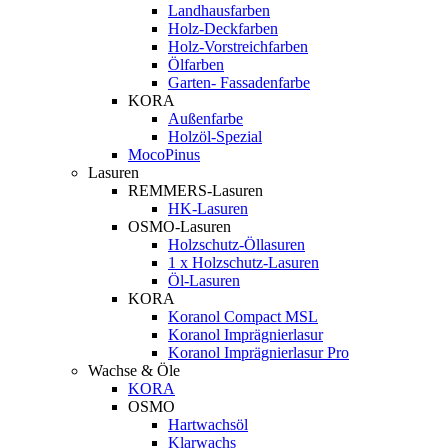
Landhausfarben
Holz-Deckfarben
Holz-Vorstreichfarben
Ölfarben
Garten- Fassadenfarbe
KORA
Außenfarbe
Holzöl-Spezial
MocoPinus
Lasuren
REMMERS-Lasuren
HK-Lasuren
OSMO-Lasuren
Holzschutz-Öllasuren
1 x Holzschutz-Lasuren
Öl-Lasuren
KORA
Koranol Compact MSL
Koranol Imprägnierlasur
Koranol Imprägnierlasur Pro
Wachse & Öle
KORA
OSMO
Hartwachsöl
Klarwachs