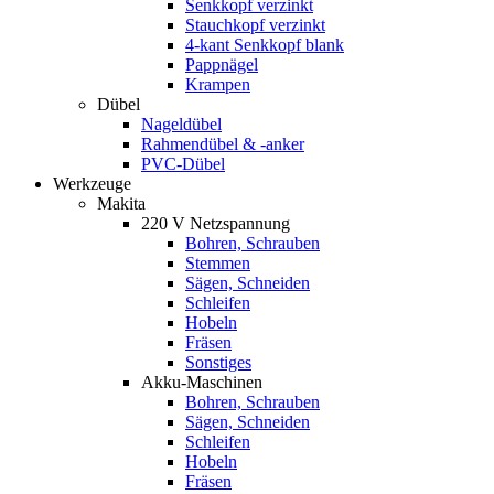
Senkkopf verzinkt
Stauchkopf verzinkt
4-kant Senkkopf blank
Pappnägel
Krampen
Dübel
Nageldübel
Rahmendübel & -anker
PVC-Dübel
Werkzeuge
Makita
220 V Netzspannung
Bohren, Schrauben
Stemmen
Sägen, Schneiden
Schleifen
Hobeln
Fräsen
Sonstiges
Akku-Maschinen
Bohren, Schrauben
Sägen, Schneiden
Schleifen
Hobeln
Fräsen