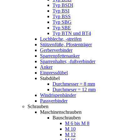
Typ BSDI
Typ BSI
Typ BSS
Typ SBG
Typ SBE
Typ BTN und BT4
Lochbleche, -streifen
Stützenfüße, Pfostenträger
Gerberverbinder
Sparrenpfettenanker
Sparrenhalter, -fußverbinder
Anker
Einpressdübel
Stabdübel
Durchmesser = 8 mm
Durchmeser = 12 mm
Windrispenbänder
Passverbinder
Schrauben
Maschinenschrauben
Bauschrauben
M 6 bis M 8
M 10
M 12