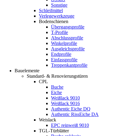
Sonstige
Schleifmittel
Verlegewerkzeuge
Bodenschienen
Übergangsprofile
T-Profile
Abschlussprofile
Winkelprofile
Ausgleichsprofile
Endprofile
Einfassprofile
Treppenkantprofile
Bauelemente
Standard- & Renovierungstüren
CPL
Buche
Eiche
Weißlack 9010
Weißlack 9016
Authentic Eiche DQ
Authentic RissEiche DA
Weislack
EPC reinweiß 9010
TGL-Türblätter