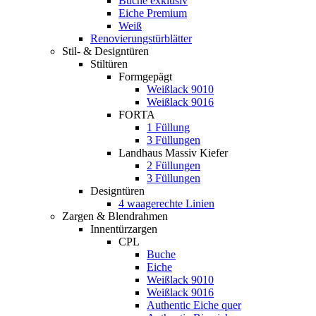
Buche exklusiv
Eiche Premium
Weiß
Renovierungstürblätter
Stil- & Designtüren
Stiltüren
Formgepägt
Weißlack 9010
Weißlack 9016
FORTA
1 Füllung
3 Füllungen
Landhaus Massiv Kiefer
2 Füllungen
3 Füllungen
Designtüren
4 waagerechte Linien
Zargen & Blendrahmen
Innentürzargen
CPL
Buche
Eiche
Weißlack 9010
Weißlack 9016
Authentic Eiche quer