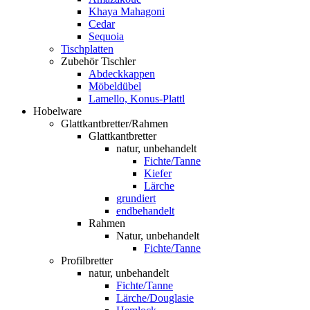
Khaya Mahagoni
Cedar
Sequoia
Tischplatten
Zubehör Tischler
Abdeckkappen
Möbeldübel
Lamello, Konus-Plattl
Hobelware
Glattkantbretter/Rahmen
Glattkantbretter
natur, unbehandelt
Fichte/Tanne
Kiefer
Lärche
grundiert
endbehandelt
Rahmen
Natur, unbehandelt
Fichte/Tanne
Profilbretter
natur, unbehandelt
Fichte/Tanne
Lärche/Douglasie