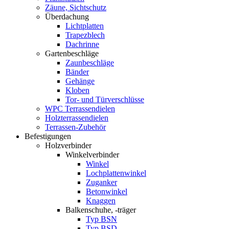
Zäune, Sichtschutz
Überdachung
Lichtplatten
Trapezblech
Dachrinne
Gartenbeschläge
Zaunbeschläge
Bänder
Gehänge
Kloben
Tor- und Türverschlüsse
WPC Terrassendielen
Holzterrassendielen
Terrassen-Zubehör
Befestigungen
Holzverbinder
Winkelverbinder
Winkel
Lochplattenwinkel
Zuganker
Betonwinkel
Knaggen
Balkenschuhe, -träger
Typ BSN
Typ BSD