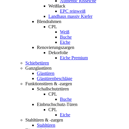
Authentic Risseiche
Weißlack
EPC reinweiß
Landhaus massiv Kiefer
Blendrahmen
CPL
Weiß
Buche
Eiche
Renovierungszargen
Dekorfolie
Eiche Premium
Schiebetüren
Ganzglastüren
Glastüren
Glastürenbeschläge
Funktionstüren & -zargen
Schallschutztüren
CPL
Buche
Einbruchschutz-Türen
CPL
Eiche
Stahltüren & -zargen
Stahltüren