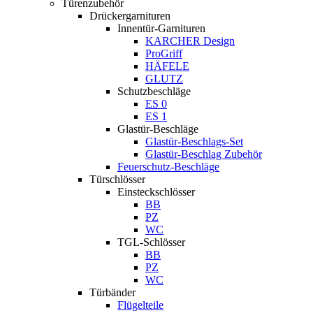
Türenzubehör
Drückergarnituren
Innentür-Garnituren
KARCHER Design
ProGriff
HÄFELE
GLUTZ
Schutzbeschläge
ES 0
ES 1
Glastür-Beschläge
Glastür-Beschlags-Set
Glastür-Beschlag Zubehör
Feuerschutz-Beschläge
Türschlösser
Einsteckschlösser
BB
PZ
WC
TGL-Schlösser
BB
PZ
WC
Türbänder
Flügelteile