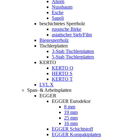
Ahorn
Nussbaum
Esche
Sapeli
beschichtetes Sperrholz
russische Birke
asiatischer Sieb/Film
Biegesperrholz
Tischlerplatten
3-Stab Tischlerplatten
5-Stab Tischlerplatten
KERTO
KERTO Q
HERTO S
KERTO T
LVL X
Span- & Arbeitsplatten
EGGER
EGGER Eurodekor
8 mm
19 mm
25 mm
16 mm
EGGER Schichtstoff
EGGER Kompaktplatten