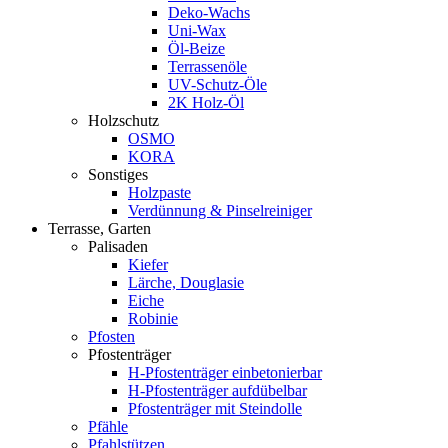
Deko-Wachs
Uni-Wax
Öl-Beize
Terrassenöle
UV-Schutz-Öle
2K Holz-Öl
Holzschutz
OSMO
KORA
Sonstiges
Holzpaste
Verdünnung & Pinselreiniger
Terrasse, Garten
Palisaden
Kiefer
Lärche, Douglasie
Eiche
Robinie
Pfosten
Pfostenträger
H-Pfostenträger einbetonierbar
H-Pfostenträger aufdübelbar
Pfostenträger mit Steindolle
Pfähle
Pfahlstützen