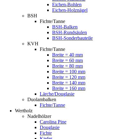
Eichen-Bohlen
Eichen-Holznägel
BSH
Fichte/Tanne
BSH-Balken
BSH-Rundsäulen
BSH-Sonderbauteile
KVH
Fichte/Tanne
Breite = 40 mm
Breite = 60 mm
Breite = 80 mm
Breite = 100 mm
Breite = 120 mm
Breite = 140 mm
Breite = 160 mm
Lärche/Douglasie
Duolambalken
Fichte/Tanne
Wertholz
Nadelhölzer
Carolina Pine
Douglasie
Fichte
Kiefer