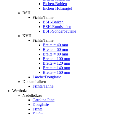
Eichen-Bohlen
Eichen-Holznägel
BSH
Fichte/Tanne
BSH-Balken
BSH-Rundsäulen
BSH-Sonderbauteile
KVH
Fichte/Tanne
Breite = 40 mm
Breite = 60 mm
Breite = 80 mm
Breite = 100 mm
Breite = 120 mm
Breite = 140 mm
Breite = 160 mm
Lärche/Douglasie
Duolambalken
Fichte/Tanne
Wertholz
Nadelhölzer
Carolina Pine
Douglasie
Fichte
Kiefer