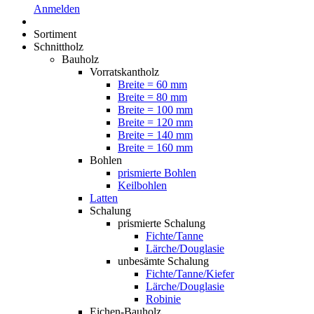
Anmelden
Sortiment
Schnittholz
Bauholz
Vorratskantholz
Breite = 60 mm
Breite = 80 mm
Breite = 100 mm
Breite = 120 mm
Breite = 140 mm
Breite = 160 mm
Bohlen
prismierte Bohlen
Keilbohlen
Latten
Schalung
prismierte Schalung
Fichte/Tanne
Lärche/Douglasie
unbesämte Schalung
Fichte/Tanne/Kiefer
Lärche/Douglasie
Robinie
Eichen-Bauholz