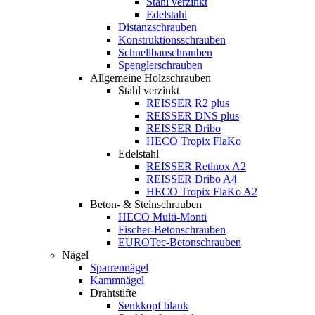
Stahl verzinkt
Edelstahl
Distanzschrauben
Konstruktionsschrauben
Schnellbauschrauben
Spenglerschrauben
Allgemeine Holzschrauben
Stahl verzinkt
REISSER R2 plus
REISSER DNS plus
REISSER Dribo
HECO Tropix FlaKo
Edelstahl
REISSER Retinox A2
REISSER Dribo A4
HECO Tropix FlaKo A2
Beton- & Steinschrauben
HECO Multi-Monti
Fischer-Betonschrauben
EUROTec-Betonschrauben
Nägel
Sparrennägel
Kammnägel
Drahtstifte
Senkkopf blank