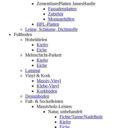
ZementfaserPlatten JamesHardie
Fassadenplatten
Zubehör
Montagehilfen
HPL-Platten
Leime, Schäume, Dichtstoffe
Fußboden
Hobeldielen
Kiefer
Eiche
Mehrschicht-Parkett
Kiefer
Eiche
Laminat
Vinyl & Kork
Massiv-Vinyl
Klebe-Vinyl
Korkböden
Designboden
Fuß- & Sockelleisten
Massivholz-Leisten
Natur, unbehandelt
Fichte/Tanne/Nadelholz
Kiefer
Eiche