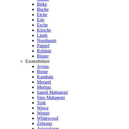
Birke
Buche
Eiche
Erle
Esche
Kirsche
Linde
Nussbaum
Pappel
Robinie
Rüster
Exotenhölzer
Ayous
Bosse
Kambala
Meranti
Merbau
Sapeli Mahagoni
Sipo Mahagoni
Teak
Wawa
Wenge
Whitewood
Zebrano
Amazakoue