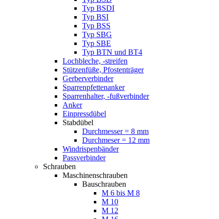
Typ BSDI
Typ BSI
Typ BSS
Typ SBG
Typ SBE
Typ BTN und BT4
Lochbleche, -streifen
Stützenfüße, Pfostenträger
Gerberverbinder
Sparrenpfettenanker
Sparrenhalter, -fußverbinder
Anker
Einpressdübel
Stabdübel
Durchmesser = 8 mm
Durchmeser = 12 mm
Windrispenbänder
Passverbinder
Schrauben
Maschinenschrauben
Bauschrauben
M 6 bis M 8
M 10
M 12