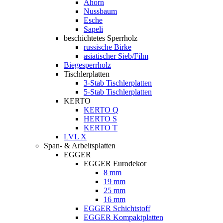
Ahorn
Nussbaum
Esche
Sapeli
beschichtetes Sperrholz
russische Birke
asiatischer Sieb/Film
Biegesperrholz
Tischlerplatten
3-Stab Tischlerplatten
5-Stab Tischlerplatten
KERTO
KERTO Q
HERTO S
KERTO T
LVL X
Span- & Arbeitsplatten
EGGER
EGGER Eurodekor
8 mm
19 mm
25 mm
16 mm
EGGER Schichtstoff
EGGER Kompaktplatten