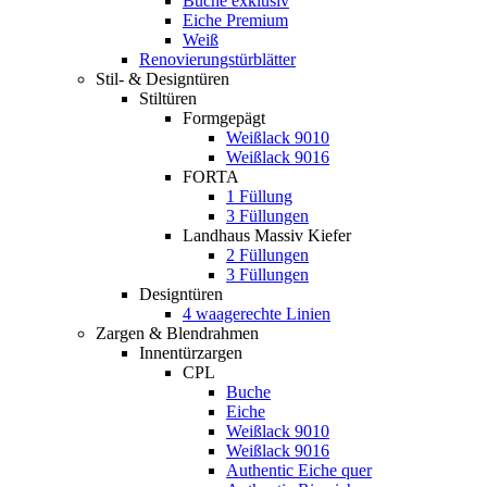
Buche exklusiv
Eiche Premium
Weiß
Renovierungstürblätter
Stil- & Designtüren
Stiltüren
Formgepägt
Weißlack 9010
Weißlack 9016
FORTA
1 Füllung
3 Füllungen
Landhaus Massiv Kiefer
2 Füllungen
3 Füllungen
Designtüren
4 waagerechte Linien
Zargen & Blendrahmen
Innentürzargen
CPL
Buche
Eiche
Weißlack 9010
Weißlack 9016
Authentic Eiche quer