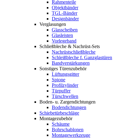
Rahmenteile
Objektbänder
TGL-Bänder
Designbänder
Verglasungen
Glasscheiben
Glasleisten
Vorlegeband
Schließbleche & Nachrüst-Sets
Nachrüstschließbleche
Schleißbleche f. Ganzglastüren
Bandverstärkungen
Sonstiges Türenzubehör
Lüftungsgitter
Spione
Profilzylinder
Türpuffer
Türschwellen
Boden- u. Zargendichtungen
Bodendichtungen
Schiebetürbeschläge
Montagezubehör
Schäume
Bohrschablonen
Montagewerkzeuge