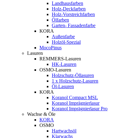
Landhausfarben
Holz-Deckfarben
Holz-Vorstreichfarben
Ölfarben
Garten- Fassadenfarbe
KORA
Außenfarbe
Holzöl-Spezial
MocoPinus
Lasuren
REMMERS-Lasuren
HK-Lasuren
OSMO-Lasuren
Holzschutz-Öllasuren
1 x Holzschutz-Lasuren
Öl-Lasuren
KORA
Koranol Compact MSL
Koranol Imprägnierlasur
Koranol Imprägnierlasur Pro
Wachse & Öle
KORA
OSMO
Hartwachsöl
Klarwachs