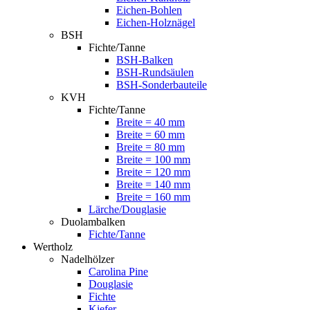
Eichen-Bohlen
Eichen-Holznägel
BSH
Fichte/Tanne
BSH-Balken
BSH-Rundsäulen
BSH-Sonderbauteile
KVH
Fichte/Tanne
Breite = 40 mm
Breite = 60 mm
Breite = 80 mm
Breite = 100 mm
Breite = 120 mm
Breite = 140 mm
Breite = 160 mm
Lärche/Douglasie
Duolambalken
Fichte/Tanne
Wertholz
Nadelhölzer
Carolina Pine
Douglasie
Fichte
Kiefer