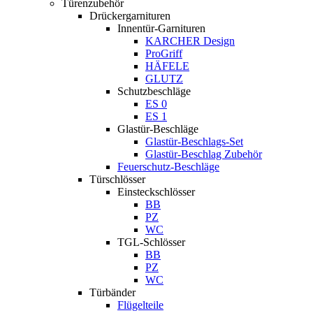
Türenzubehör
Drückergarnituren
Innentür-Garnituren
KARCHER Design
ProGriff
HÄFELE
GLUTZ
Schutzbeschläge
ES 0
ES 1
Glastür-Beschläge
Glastür-Beschlags-Set
Glastür-Beschlag Zubehör
Feuerschutz-Beschläge
Türschlösser
Einsteckschlösser
BB
PZ
WC
TGL-Schlösser
BB
PZ
WC
Türbänder
Flügelteile