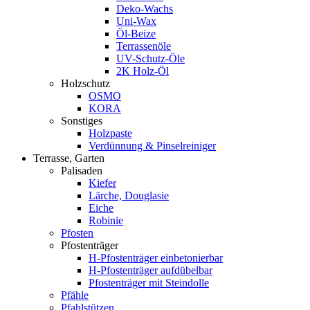
Deko-Wachs
Uni-Wax
Öl-Beize
Terrassenöle
UV-Schutz-Öle
2K Holz-Öl
Holzschutz
OSMO
KORA
Sonstiges
Holzpaste
Verdünnung & Pinselreiniger
Terrasse, Garten
Palisaden
Kiefer
Lärche, Douglasie
Eiche
Robinie
Pfosten
Pfostenträger
H-Pfostenträger einbetonierbar
H-Pfostenträger aufdübelbar
Pfostenträger mit Steindolle
Pfähle
Pfahlstützen