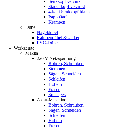
Senkkopf verzinkt
Stauchkopf verzinkt
4-kant Senkkopf blank
Pappnägel
Krampen
Dübel
Nageldübel
Rahmendübel & -anker
PVC-Dübel
Werkzeuge
Makita
220 V Netzspannung
Bohren, Schrauben
Stemmen
Sägen, Schneiden
Schleifen
Hobeln
Fräsen
Sonstiges
Akku-Maschinen
Bohren, Schrauben
Sägen, Schneiden
Schleifen
Hobeln
Fräsen