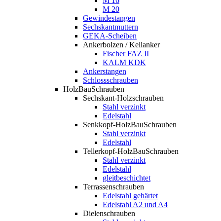
M 16
M 20
Gewindestangen
Sechskantmuttern
GEKA-Scheiben
Ankerbolzen / Keilanker
Fischer FAZ II
KALM KDK
Ankerstangen
Schlossschrauben
HolzBauSchrauben
Sechskant-Holzschrauben
Stahl verzinkt
Edelstahl
Senkkopf-HolzBauSchrauben
Stahl verzinkt
Edelstahl
Tellerkopf-HolzBauSchrauben
Stahl verzinkt
Edelstahl
gleitbeschichtet
Terrassenschrauben
Edelstahl gehärtet
Edelstahl A2 und A4
Dielenschrauben