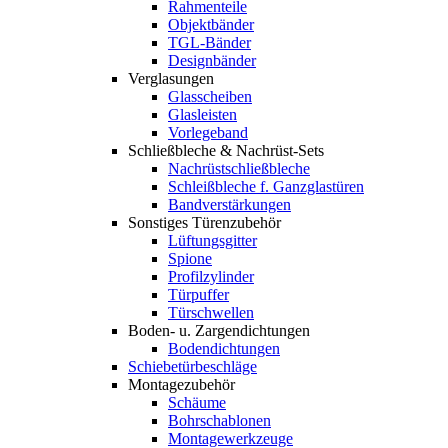
Rahmenteile
Objektbänder
TGL-Bänder
Designbänder
Verglasungen
Glasscheiben
Glasleisten
Vorlegeband
Schließbleche & Nachrüst-Sets
Nachrüstschließbleche
Schleißbleche f. Ganzglastüren
Bandverstärkungen
Sonstiges Türenzubehör
Lüftungsgitter
Spione
Profilzylinder
Türpuffer
Türschwellen
Boden- u. Zargendichtungen
Bodendichtungen
Schiebetürbeschläge
Montagezubehör
Schäume
Bohrschablonen
Montagewerkzeuge