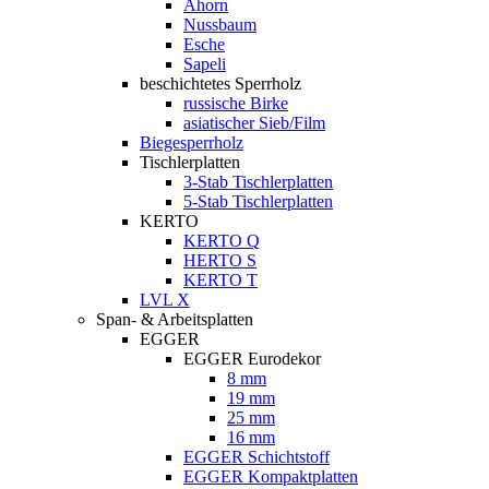
Ahorn
Nussbaum
Esche
Sapeli
beschichtetes Sperrholz
russische Birke
asiatischer Sieb/Film
Biegesperrholz
Tischlerplatten
3-Stab Tischlerplatten
5-Stab Tischlerplatten
KERTO
KERTO Q
HERTO S
KERTO T
LVL X
Span- & Arbeitsplatten
EGGER
EGGER Eurodekor
8 mm
19 mm
25 mm
16 mm
EGGER Schichtstoff
EGGER Kompaktplatten