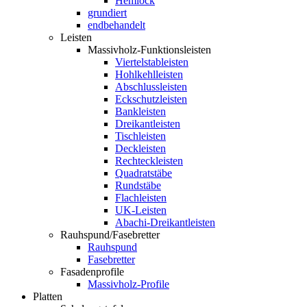
Hemlock
grundiert
endbehandelt
Leisten
Massivholz-Funktionsleisten
Viertelstableisten
Hohlkehlleisten
Abschlussleisten
Eckschutzleisten
Bankleisten
Dreikantleisten
Tischleisten
Deckleisten
Rechteckleisten
Quadratstäbe
Rundstäbe
Flachleisten
UK-Leisten
Abachi-Dreikantleisten
Rauhspund/Fasebretter
Rauhspund
Fasebretter
Fasadenprofile
Massivholz-Profile
Platten