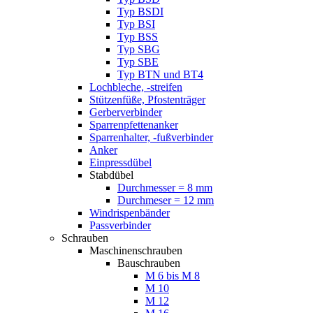
Typ BSDI
Typ BSI
Typ BSS
Typ SBG
Typ SBE
Typ BTN und BT4
Lochbleche, -streifen
Stützenfüße, Pfostenträger
Gerberverbinder
Sparrenpfettenanker
Sparrenhalter, -fußverbinder
Anker
Einpressdübel
Stabdübel
Durchmesser = 8 mm
Durchmeser = 12 mm
Windrispenbänder
Passverbinder
Schrauben
Maschinenschrauben
Bauschrauben
M 6 bis M 8
M 10
M 12