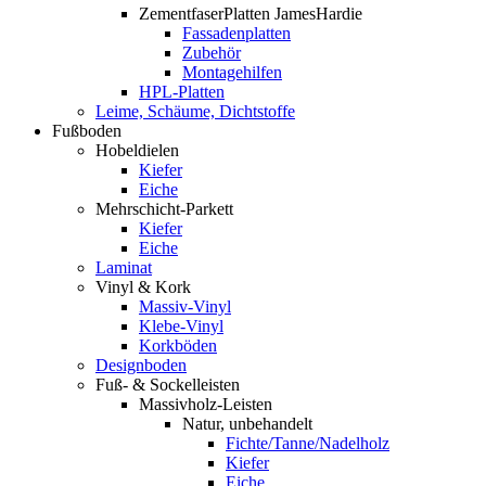
ZementfaserPlatten JamesHardie
Fassadenplatten
Zubehör
Montagehilfen
HPL-Platten
Leime, Schäume, Dichtstoffe
Fußboden
Hobeldielen
Kiefer
Eiche
Mehrschicht-Parkett
Kiefer
Eiche
Laminat
Vinyl & Kork
Massiv-Vinyl
Klebe-Vinyl
Korkböden
Designboden
Fuß- & Sockelleisten
Massivholz-Leisten
Natur, unbehandelt
Fichte/Tanne/Nadelholz
Kiefer
Eiche