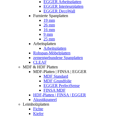
EGGER Arbeitsplatten
EGGER Interieurplatten
EGGER DecoWall
Furnierte Spanplatten
19 mm
26 mm
16 mm
9 mm
25 mm
Arbeitsplatten
Arbeitsplatten
Rohspan-Möbelplatten
zementgebundene Spanplatten
CLEAF
MDF & HDF Platten
MDF-Platten | FINSA | EGGER
MDF Standard
MDF Grundfolie
EGGER PerfectSense
FINSA MDF
HDF-Platten | FINSA | EGGER
Akustikpaneel
Leimholzplatten
Fichte
Kiefer