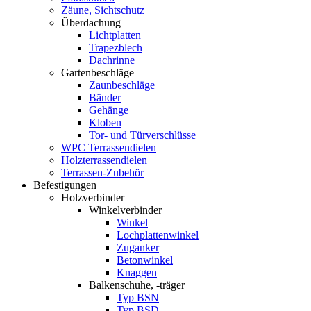
Zäune, Sichtschutz
Überdachung
Lichtplatten
Trapezblech
Dachrinne
Gartenbeschläge
Zaunbeschläge
Bänder
Gehänge
Kloben
Tor- und Türverschlüsse
WPC Terrassendielen
Holzterrassendielen
Terrassen-Zubehör
Befestigungen
Holzverbinder
Winkelverbinder
Winkel
Lochplattenwinkel
Zuganker
Betonwinkel
Knaggen
Balkenschuhe, -träger
Typ BSN
Typ BSD