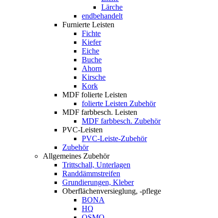
Lärche
endbehandelt
Furnierte Leisten
Fichte
Kiefer
Eiche
Buche
Ahorn
Kirsche
Kork
MDF folierte Leisten
folierte Leisten Zubehör
MDF farbbesch. Leisten
MDF farbbesch. Zubehör
PVC-Leisten
PVC-Leiste-Zubehör
Zubehör
Allgemeines Zubehör
Trittschall, Unterlagen
Randdämmstreifen
Grundierungen, Kleber
Oberflächenversieglung, -pflege
BONA
HQ
OSMO