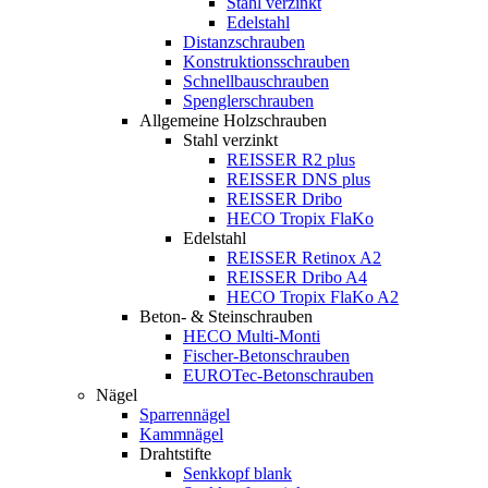
Stahl verzinkt
Edelstahl
Distanzschrauben
Konstruktionsschrauben
Schnellbauschrauben
Spenglerschrauben
Allgemeine Holzschrauben
Stahl verzinkt
REISSER R2 plus
REISSER DNS plus
REISSER Dribo
HECO Tropix FlaKo
Edelstahl
REISSER Retinox A2
REISSER Dribo A4
HECO Tropix FlaKo A2
Beton- & Steinschrauben
HECO Multi-Monti
Fischer-Betonschrauben
EUROTec-Betonschrauben
Nägel
Sparrennägel
Kammnägel
Drahtstifte
Senkkopf blank