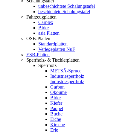
Schalungstafel
unbeschichtete Schalungstafel
beschichtete Schalungstafel
Fahrzeugplatten
Carplex
Birke
asia Platten
OSB-Platten
Standardplatten
Verlegeplatten NuF
ESB-Platten
Sperrholz- & Tischlerplatten
Sperrholz
METSÄ-Spruce
Industriesperrholz
Industriesperrholz
Garbun
Okoume
Birke
Kiefer
Pappel
Buche
Eiche
Kirsche
Erle