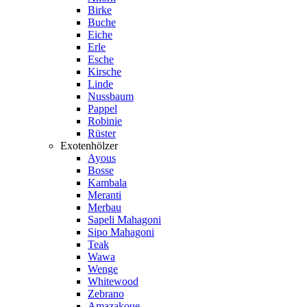
Birke
Buche
Eiche
Erle
Esche
Kirsche
Linde
Nussbaum
Pappel
Robinie
Rüster
Exotenhölzer
Ayous
Bosse
Kambala
Meranti
Merbau
Sapeli Mahagoni
Sipo Mahagoni
Teak
Wawa
Wenge
Whitewood
Zebrano
Amazakoue