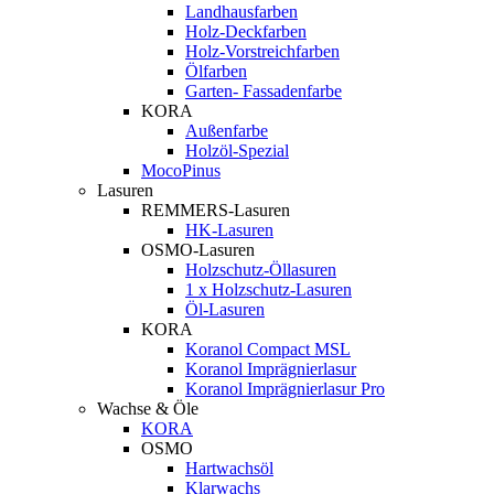
Landhausfarben
Holz-Deckfarben
Holz-Vorstreichfarben
Ölfarben
Garten- Fassadenfarbe
KORA
Außenfarbe
Holzöl-Spezial
MocoPinus
Lasuren
REMMERS-Lasuren
HK-Lasuren
OSMO-Lasuren
Holzschutz-Öllasuren
1 x Holzschutz-Lasuren
Öl-Lasuren
KORA
Koranol Compact MSL
Koranol Imprägnierlasur
Koranol Imprägnierlasur Pro
Wachse & Öle
KORA
OSMO
Hartwachsöl
Klarwachs