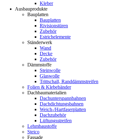
Kleber
Ausbauprodukte
Bauplatten
Bauplatten
Rivisionstüren
Zubehör
Estrichelemente
Ständerwerk
Wand
Decke
Zubehör
Dämmstoffe
Steinwolle
Glaswolle
Trittschall, Randdämmstreifen
Folien & Klebebänder
Dachbaumaterialien
Dachunterspannbahnen
Dachdichtungsbahnen
Weich-/Hartfaserplatten
Dachzubehör
Lüftungsstreifen
Lehmbaustoffe
Steico
Fassade