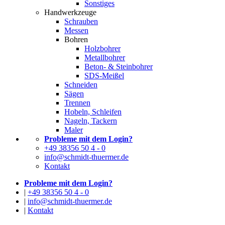
Sonstiges
Handwerkzeuge
Schrauben
Messen
Bohren
Holzbohrer
Metallbohrer
Beton- & Steinbohrer
SDS-Meißel
Schneiden
Sägen
Trennen
Hobeln, Schleifen
Nageln, Tackern
Maler
Probleme mit dem Login?
+49 38356 50 4 - 0
info@schmidt-thuermer.de
Kontakt
Probleme mit dem Login?
|
+49 38356 50 4 - 0
|
info@schmidt-thuermer.de
|
Kontakt