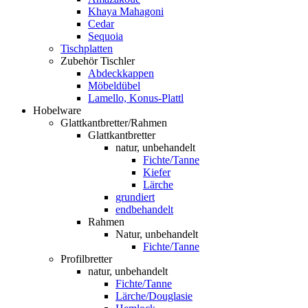
Khaya Mahagoni
Cedar
Sequoia
Tischplatten
Zubehör Tischler
Abdeckkappen
Möbeldübel
Lamello, Konus-Plattl
Hobelware
Glattkantbretter/Rahmen
Glattkantbretter
natur, unbehandelt
Fichte/Tanne
Kiefer
Lärche
grundiert
endbehandelt
Rahmen
Natur, unbehandelt
Fichte/Tanne
Profilbretter
natur, unbehandelt
Fichte/Tanne
Lärche/Douglasie