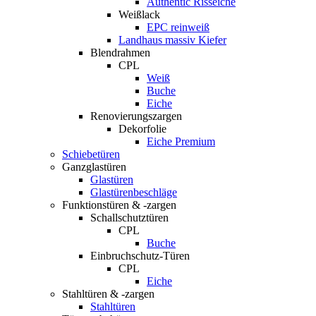
Authentic Risseiche
Weißlack
EPC reinweiß
Landhaus massiv Kiefer
Blendrahmen
CPL
Weiß
Buche
Eiche
Renovierungszargen
Dekorfolie
Eiche Premium
Schiebetüren
Ganzglastüren
Glastüren
Glastürenbeschläge
Funktionstüren & -zargen
Schallschutztüren
CPL
Buche
Einbruchschutz-Türen
CPL
Eiche
Stahltüren & -zargen
Stahltüren