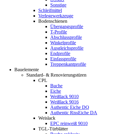
Sonstige
Schleifmittel
Verlegewerkzeuge
Bodenschienen
Übergangsprofile
T-Profile
Abschlussprofile
Winkelprofile
Ausgleichsprofile
Endprofile
Einfassprofile
Treppenkantprofile
Bauelemente
Standard- & Renovierungstüren
CPL
Buche
Eiche
Weißlack 9010
Weißlack 9016
Authentic Eiche DQ
Authentic RissEiche DA
Weislack
EPC reinweiß 9010
TGL-Türblätter