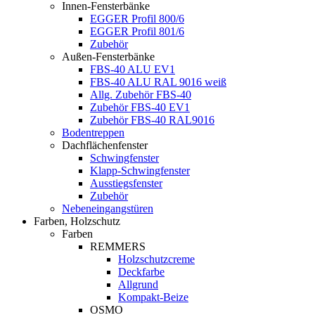
Innen-Fensterbänke
EGGER Profil 800/6
EGGER Profil 801/6
Zubehör
Außen-Fensterbänke
FBS-40 ALU EV1
FBS-40 ALU RAL 9016 weiß
Allg. Zubehör FBS-40
Zubehör FBS-40 EV1
Zubehör FBS-40 RAL9016
Bodentreppen
Dachflächenfenster
Schwingfenster
Klapp-Schwingfenster
Ausstiegsfenster
Zubehör
Nebeneingangstüren
Farben, Holzschutz
Farben
REMMERS
Holzschutzcreme
Deckfarbe
Allgrund
Kompakt-Beize
OSMO