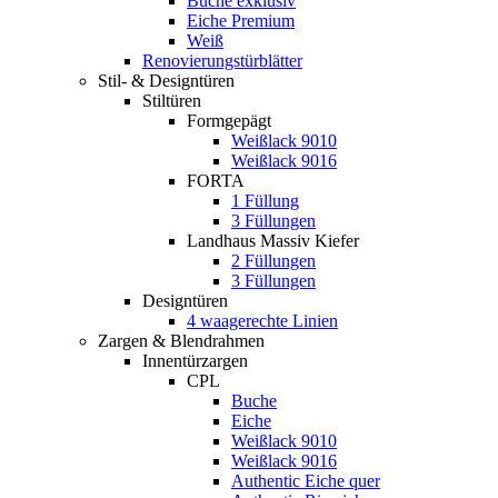
Buche exklusiv
Eiche Premium
Weiß
Renovierungstürblätter
Stil- & Designtüren
Stiltüren
Formgepägt
Weißlack 9010
Weißlack 9016
FORTA
1 Füllung
3 Füllungen
Landhaus Massiv Kiefer
2 Füllungen
3 Füllungen
Designtüren
4 waagerechte Linien
Zargen & Blendrahmen
Innentürzargen
CPL
Buche
Eiche
Weißlack 9010
Weißlack 9016
Authentic Eiche quer