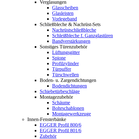
Verglasungen
Glasscheiben
Glasleisten
Vorlegeband
Schließbleche & Nachrüst-Sets
Nachrüstschließbleche
Schleißbleche f. Ganzglastüren
Bandverstärkungen
Sonstiges Türenzubehör
Lüftungsgitter
Spione
Profilzylinder
Türpuffer
Türschwellen
Boden- u. Zargendichtungen
Bodendichtungen
Schiebetürbeschläge
Montagezubehör
Schäume
Bohrschablonen
Montagewerkzeuge
Innen-Fensterbänke
EGGER Profil 800/6
EGGER Profil 801/6
Zubehör