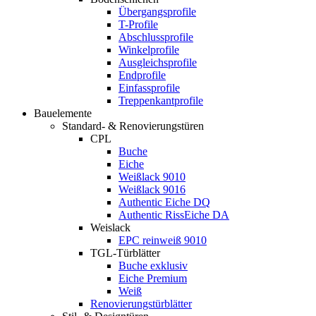
Übergangsprofile
T-Profile
Abschlussprofile
Winkelprofile
Ausgleichsprofile
Endprofile
Einfassprofile
Treppenkantprofile
Bauelemente
Standard- & Renovierungstüren
CPL
Buche
Eiche
Weißlack 9010
Weißlack 9016
Authentic Eiche DQ
Authentic RissEiche DA
Weislack
EPC reinweiß 9010
TGL-Türblätter
Buche exklusiv
Eiche Premium
Weiß
Renovierungstürblätter