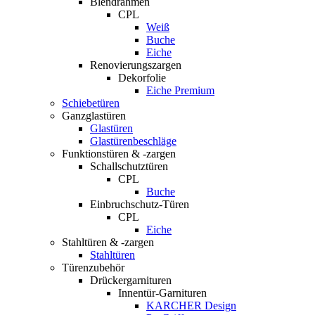
Blendrahmen
CPL
Weiß
Buche
Eiche
Renovierungszargen
Dekorfolie
Eiche Premium
Schiebetüren
Ganzglastüren
Glastüren
Glastürenbeschläge
Funktionstüren & -zargen
Schallschutztüren
CPL
Buche
Einbruchschutz-Türen
CPL
Eiche
Stahltüren & -zargen
Stahltüren
Türenzubehör
Drückergarnituren
Innentür-Garnituren
KARCHER Design