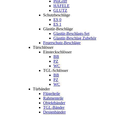
ProGriff
HÄFELE
GLUTZ
Schutzbeschläge
ES 0
ES 1
Glastür-Beschläge
Glastür-Beschlags-Set
Glastür-Beschlag Zubehör
Feuerschutz-Beschläge
Türschlösser
Einsteckschlösser
BB
PZ
WC
TGL-Schlösser
BB
PZ
WC
Türbänder
Flügelteile
Rahmenteile
Objektbänder
TGL-Bänder
Designbänder