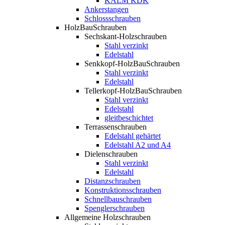
KALM KDK
Ankerstangen
Schlossschrauben
HolzBauSchrauben
Sechskant-Holzschrauben
Stahl verzinkt
Edelstahl
Senkkopf-HolzBauSchrauben
Stahl verzinkt
Edelstahl
Tellerkopf-HolzBauSchrauben
Stahl verzinkt
Edelstahl
gleitbeschichtet
Terrassenschrauben
Edelstahl gehärtet
Edelstahl A2 und A4
Dielenschrauben
Stahl verzinkt
Edelstahl
Distanzschrauben
Konstruktionsschrauben
Schnellbauschrauben
Spenglerschrauben
Allgemeine Holzschrauben