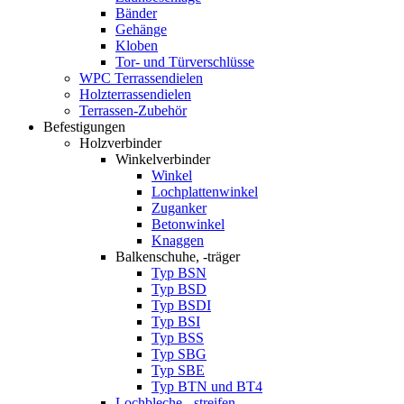
Bänder
Gehänge
Kloben
Tor- und Türverschlüsse
WPC Terrassendielen
Holzterrassendielen
Terrassen-Zubehör
Befestigungen
Holzverbinder
Winkelverbinder
Winkel
Lochplattenwinkel
Zuganker
Betonwinkel
Knaggen
Balkenschuhe, -träger
Typ BSN
Typ BSD
Typ BSDI
Typ BSI
Typ BSS
Typ SBG
Typ SBE
Typ BTN und BT4
Lochbleche, -streifen