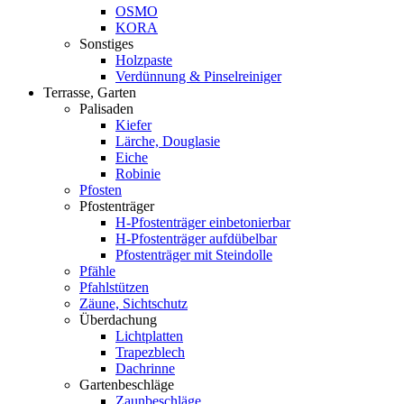
OSMO
KORA
Sonstiges
Holzpaste
Verdünnung & Pinselreiniger
Terrasse, Garten
Palisaden
Kiefer
Lärche, Douglasie
Eiche
Robinie
Pfosten
Pfostenträger
H-Pfostenträger einbetonierbar
H-Pfostenträger aufdübelbar
Pfostenträger mit Steindolle
Pfähle
Pfahlstützen
Zäune, Sichtschutz
Überdachung
Lichtplatten
Trapezblech
Dachrinne
Gartenbeschläge
Zaunbeschläge