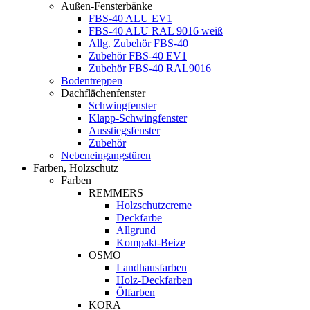
Außen-Fensterbänke
FBS-40 ALU EV1
FBS-40 ALU RAL 9016 weiß
Allg. Zubehör FBS-40
Zubehör FBS-40 EV1
Zubehör FBS-40 RAL9016
Bodentreppen
Dachflächenfenster
Schwingfenster
Klapp-Schwingfenster
Ausstiegsfenster
Zubehör
Nebeneingangstüren
Farben, Holzschutz
Farben
REMMERS
Holzschutzcreme
Deckfarbe
Allgrund
Kompakt-Beize
OSMO
Landhausfarben
Holz-Deckfarben
Ölfarben
KORA