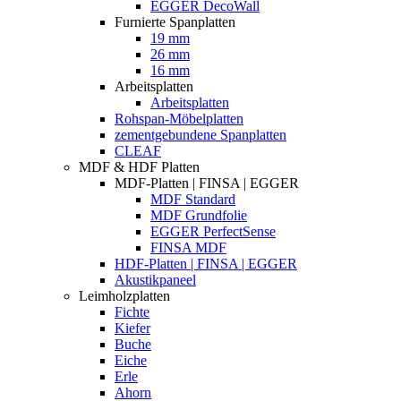
EGGER DecoWall
Furnierte Spanplatten
19 mm
26 mm
16 mm
Arbeitsplatten
Arbeitsplatten
Rohspan-Möbelplatten
zementgebundene Spanplatten
CLEAF
MDF & HDF Platten
MDF-Platten | FINSA | EGGER
MDF Standard
MDF Grundfolie
EGGER PerfectSense
FINSA MDF
HDF-Platten | FINSA | EGGER
Akustikpaneel
Leimholzplatten
Fichte
Kiefer
Buche
Eiche
Erle
Ahorn