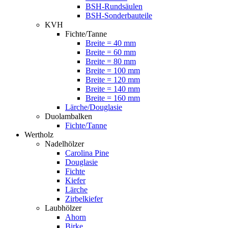
BSH-Rundsäulen
BSH-Sonderbauteile
KVH
Fichte/Tanne
Breite = 40 mm
Breite = 60 mm
Breite = 80 mm
Breite = 100 mm
Breite = 120 mm
Breite = 140 mm
Breite = 160 mm
Lärche/Douglasie
Duolambalken
Fichte/Tanne
Wertholz
Nadelhölzer
Carolina Pine
Douglasie
Fichte
Kiefer
Lärche
Zirbelkiefer
Laubhölzer
Ahorn
Birke