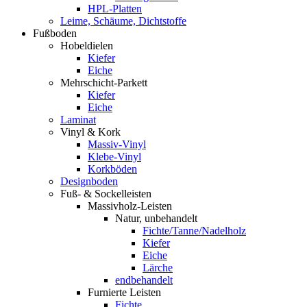
HPL-Platten
Leime, Schäume, Dichtstoffe
Fußboden
Hobeldielen
Kiefer
Eiche
Mehrschicht-Parkett
Kiefer
Eiche
Laminat
Vinyl & Kork
Massiv-Vinyl
Klebe-Vinyl
Korkböden
Designboden
Fuß- & Sockelleisten
Massivholz-Leisten
Natur, unbehandelt
Fichte/Tanne/Nadelholz
Kiefer
Eiche
Lärche
endbehandelt
Furnierte Leisten
Fichte