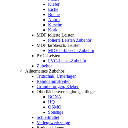
Kiefer
Eiche
Buche
Ahorn
Kirsche
Kork
MDF folierte Leisten
folierte Leisten Zubehör
MDF farbbesch. Leisten
MDF farbbesch. Zubehör
PVC-Leisten
PVC-Leiste-Zubehör
Zubehör
Allgemeines Zubehör
Trittschall, Unterlagen
Randdämmstreifen
Grundierungen, Kleber
Oberflächenversieglung, -pflege
BONA
HQ
OSMO
Sonstige
Schleifmittel
Verlegewerkzeuge
Bodenschienen