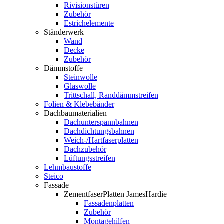
Rivisionstüren
Zubehör
Estrichelemente
Ständerwerk
Wand
Decke
Zubehör
Dämmstoffe
Steinwolle
Glaswolle
Trittschall, Randdämmstreifen
Folien & Klebebänder
Dachbaumaterialien
Dachunterspannbahnen
Dachdichtungsbahnen
Weich-/Hartfaserplatten
Dachzubehör
Lüftungsstreifen
Lehmbaustoffe
Steico
Fassade
ZementfaserPlatten JamesHardie
Fassadenplatten
Zubehör
Montagehilfen