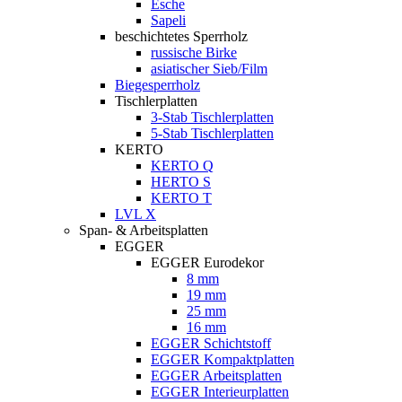
Esche
Sapeli
beschichtetes Sperrholz
russische Birke
asiatischer Sieb/Film
Biegesperrholz
Tischlerplatten
3-Stab Tischlerplatten
5-Stab Tischlerplatten
KERTO
KERTO Q
HERTO S
KERTO T
LVL X
Span- & Arbeitsplatten
EGGER
EGGER Eurodekor
8 mm
19 mm
25 mm
16 mm
EGGER Schichtstoff
EGGER Kompaktplatten
EGGER Arbeitsplatten
EGGER Interieurplatten