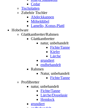
Cedar
Tischplatten
Zubehör Tischler
Abdeckkappen
Möbeldübel
Lamello, Konus-Plattl
Hobelware
Glattkantbretter/Rahmen
Glattkantbretter
natur, unbehandelt
Fichte/Tanne
Kiefer
Lärche
grundiert
endbehandelt
Rahmen
Natur, unbehandelt
Fichte/Tanne
Profilbretter
natur, unbehandelt
Fichte/Tanne
Lärche/Douglasie
Hemlock
grundiert