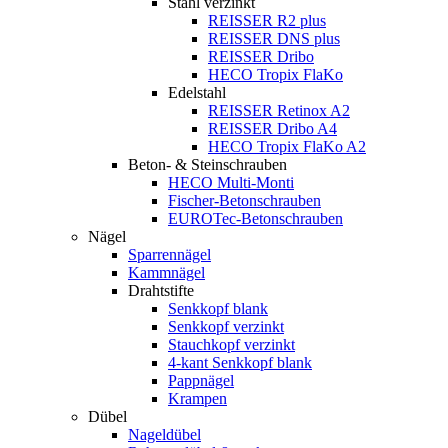
Stahl verzinkt
REISSER R2 plus
REISSER DNS plus
REISSER Dribo
HECO Tropix FlaKo
Edelstahl
REISSER Retinox A2
REISSER Dribo A4
HECO Tropix FlaKo A2
Beton- & Steinschrauben
HECO Multi-Monti
Fischer-Betonschrauben
EUROTec-Betonschrauben
Nägel
Sparrennägel
Kammnägel
Drahtstifte
Senkkopf blank
Senkkopf verzinkt
Stauchkopf verzinkt
4-kant Senkkopf blank
Pappnägel
Krampen
Dübel
Nageldübel