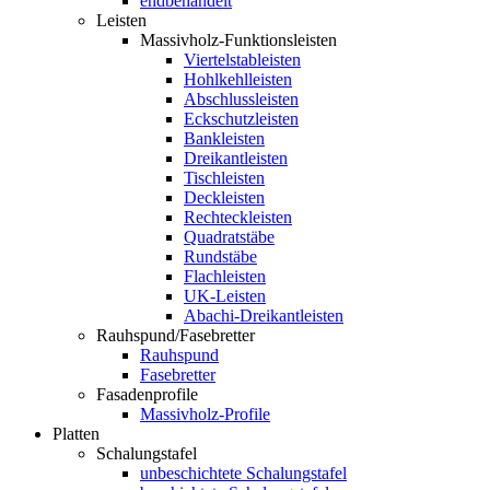
endbehandelt
Leisten
Massivholz-Funktionsleisten
Viertelstableisten
Hohlkehlleisten
Abschlussleisten
Eckschutzleisten
Bankleisten
Dreikantleisten
Tischleisten
Deckleisten
Rechteckleisten
Quadratstäbe
Rundstäbe
Flachleisten
UK-Leisten
Abachi-Dreikantleisten
Rauhspund/Fasebretter
Rauhspund
Fasebretter
Fasadenprofile
Massivholz-Profile
Platten
Schalungstafel
unbeschichtete Schalungstafel