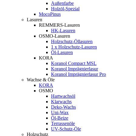
Außenfarbe
Holzöl-Spezial
MocoPinus
Lasuren
REMMERS-Lasuren
HK-Lasuren
OSMO-Lasuren
Holzschutz-Öllasuren
1 x Holzschutz-Lasuren
Öl-Lasuren
KORA
Koranol Compact MSL
Koranol Imprägnierlasur
Koranol Imprägnierlasur Pro
Wachse & Öle
KORA
OSMO
Hartwachsöl
Klarwachs
Deko-Wachs
Uni-Wax
Öl-Beize
Terrassenöle
UV-Schutz-Öle
Holzschutz