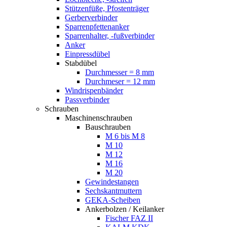
Stützenfüße, Pfostenträger
Gerberverbinder
Sparrenpfettenanker
Sparrenhalter, -fußverbinder
Anker
Einpressdübel
Stabdübel
Durchmesser = 8 mm
Durchmeser = 12 mm
Windrispenbänder
Passverbinder
Schrauben
Maschinenschrauben
Bauschrauben
M 6 bis M 8
M 10
M 12
M 16
M 20
Gewindestangen
Sechskantmuttern
GEKA-Scheiben
Ankerbolzen / Keilanker
Fischer FAZ II