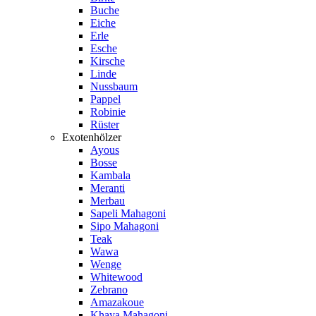
Buche
Eiche
Erle
Esche
Kirsche
Linde
Nussbaum
Pappel
Robinie
Rüster
Exotenhölzer
Ayous
Bosse
Kambala
Meranti
Merbau
Sapeli Mahagoni
Sipo Mahagoni
Teak
Wawa
Wenge
Whitewood
Zebrano
Amazakoue
Khaya Mahagoni