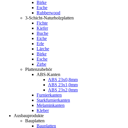
Birke
Esche
Rubberwood
3-Schicht-Naturholzplatten
Fichte
Kiefer
Buche
Eiche
Erle
Lärche
Birke
Esche
Zirbe
Plattenzubehör
ABS-Kanten
ABS 23x0,8mm
ABS 23x1,0mm
ABS 23x2,0mm
Furnierkanten
Starkfurnierkanten
Melaminkanten
Kleber
Ausbauprodukte
Bauplatten
Bauplatten