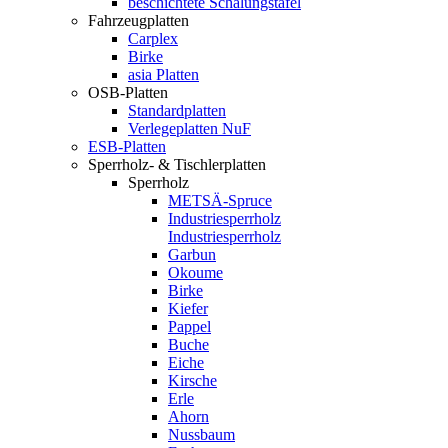
beschichtete Schalungstafel
Fahrzeugplatten
Carplex
Birke
asia Platten
OSB-Platten
Standardplatten
Verlegeplatten NuF
ESB-Platten
Sperrholz- & Tischlerplatten
Sperrholz
METSÄ-Spruce
Industriesperrholz
Industriesperrholz
Garbun
Okoume
Birke
Kiefer
Pappel
Buche
Eiche
Kirsche
Erle
Ahorn
Nussbaum