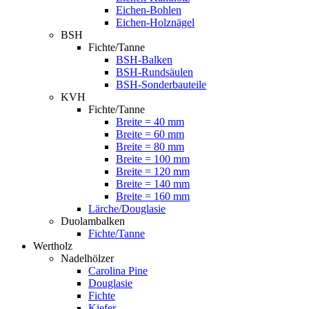
Eichen-Bohlen
Eichen-Holznägel
BSH
Fichte/Tanne
BSH-Balken
BSH-Rundsäulen
BSH-Sonderbauteile
KVH
Fichte/Tanne
Breite = 40 mm
Breite = 60 mm
Breite = 80 mm
Breite = 100 mm
Breite = 120 mm
Breite = 140 mm
Breite = 160 mm
Lärche/Douglasie
Duolambalken
Fichte/Tanne
Wertholz
Nadelhölzer
Carolina Pine
Douglasie
Fichte
Kiefer