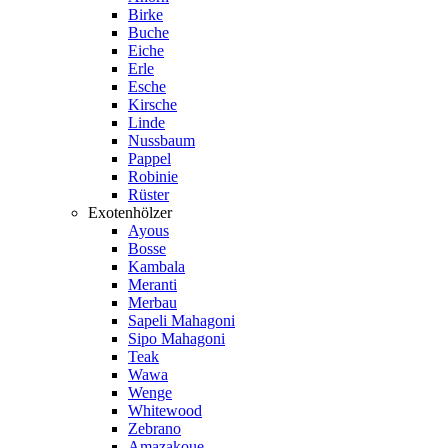
Birke
Buche
Eiche
Erle
Esche
Kirsche
Linde
Nussbaum
Pappel
Robinie
Rüster
Exotenhölzer
Ayous
Bosse
Kambala
Meranti
Merbau
Sapeli Mahagoni
Sipo Mahagoni
Teak
Wawa
Wenge
Whitewood
Zebrano
Amazakoue