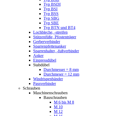
Typ BSDI
Typ BSI
Typ BSS
Typ SBG
Typ SBE
Typ BTN und BT4
Lochbleche, -streifen
Stützenfüße, Pfostenträger
Gerberverbinder
Sparrenpfettenanker
Sparrenhalter, -fußverbinder
Anker
Einpressdübel
Stabdübel
Durchmesser = 8 mm
Durchmeser = 12 mm
Windrispenbänder
Passverbinder
Schrauben
Maschinenschrauben
Bauschrauben
M 6 bis M 8
M 10
M 12