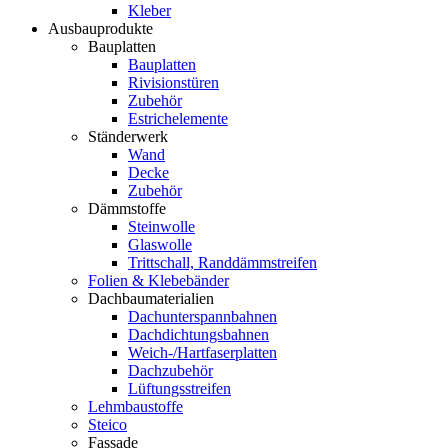
Kleber
Ausbauprodukte
Bauplatten
Bauplatten
Rivisionstüren
Zubehör
Estrichelemente
Ständerwerk
Wand
Decke
Zubehör
Dämmstoffe
Steinwolle
Glaswolle
Trittschall, Randdämmstreifen
Folien & Klebebänder
Dachbaumaterialien
Dachunterspannbahnen
Dachdichtungsbahnen
Weich-/Hartfaserplatten
Dachzubehör
Lüftungsstreifen
Lehmbaustoffe
Steico
Fassade