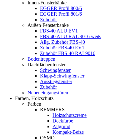
Innen-Fensterbänke
EGGER Profil 800/6
EGGER Profil 801/6
Zubehör
Außen-Fensterbänke
FBS-40 ALU EV1
FBS-40 ALU RAL 9016 weiß
Allg. Zubehör FBS-40
Zubehör FBS-40 EV1
Zubehör FBS-40 RAL9016
Bodentreppen
Dachflächenfenster
Schwingfenster
Klapp-Schwingfenster
Ausstiegsfenster
Zubehör
Nebeneingangstüren
Farben, Holzschutz
Farben
REMMERS
Holzschutzcreme
Deckfarbe
Allgrund
Kompakt-Beize
OSMO