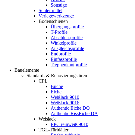
Sonstige
Schleifmittel
Verlegewerkzeuge
Bodenschienen
Übergangsprofile
T-Profile
Abschlussprofile
Winkelprofile
Ausgleichsprofile
Endprofile
Einfassprofile
Treppenkantprofile
Bauelemente
Standard- & Renovierungstüren
CPL
Buche
Eiche
Weißlack 9010
Weißlack 9016
Authentic Eiche DQ
Authentic RissEiche DA
Weislack
EPC reinweiß 9010
TGL-Türblätter