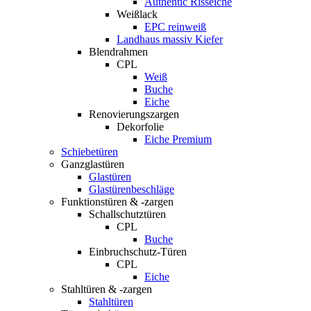
Authentic Risseiche
Weißlack
EPC reinweiß
Landhaus massiv Kiefer
Blendrahmen
CPL
Weiß
Buche
Eiche
Renovierungszargen
Dekorfolie
Eiche Premium
Schiebetüren
Ganzglastüren
Glastüren
Glastürenbeschläge
Funktionstüren & -zargen
Schallschutztüren
CPL
Buche
Einbruchschutz-Türen
CPL
Eiche
Stahltüren & -zargen
Stahltüren