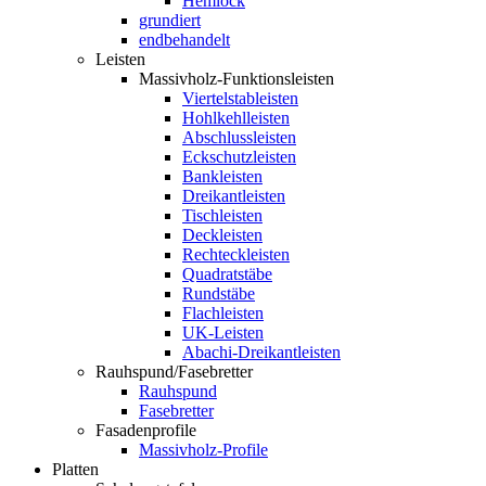
Hemlock
grundiert
endbehandelt
Leisten
Massivholz-Funktionsleisten
Viertelstableisten
Hohlkehlleisten
Abschlussleisten
Eckschutzleisten
Bankleisten
Dreikantleisten
Tischleisten
Deckleisten
Rechteckleisten
Quadratstäbe
Rundstäbe
Flachleisten
UK-Leisten
Abachi-Dreikantleisten
Rauhspund/Fasebretter
Rauhspund
Fasebretter
Fasadenprofile
Massivholz-Profile
Platten