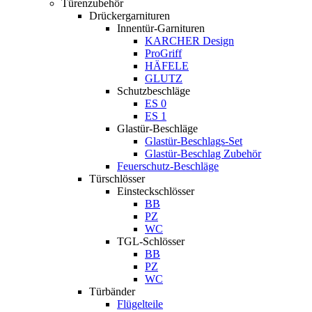
Türenzubehör
Drückergarnituren
Innentür-Garnituren
KARCHER Design
ProGriff
HÄFELE
GLUTZ
Schutzbeschläge
ES 0
ES 1
Glastür-Beschläge
Glastür-Beschlags-Set
Glastür-Beschlag Zubehör
Feuerschutz-Beschläge
Türschlösser
Einsteckschlösser
BB
PZ
WC
TGL-Schlösser
BB
PZ
WC
Türbänder
Flügelteile