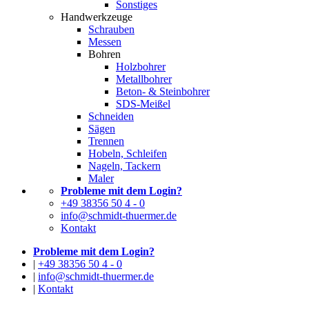
Sonstiges
Handwerkzeuge
Schrauben
Messen
Bohren
Holzbohrer
Metallbohrer
Beton- & Steinbohrer
SDS-Meißel
Schneiden
Sägen
Trennen
Hobeln, Schleifen
Nageln, Tackern
Maler
Probleme mit dem Login?
+49 38356 50 4 - 0
info@schmidt-thuermer.de
Kontakt
Probleme mit dem Login?
|
+49 38356 50 4 - 0
|
info@schmidt-thuermer.de
|
Kontakt