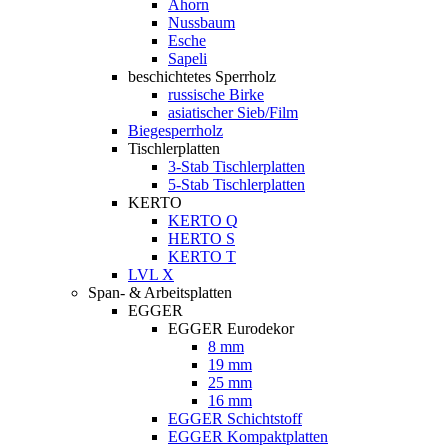
Ahorn
Nussbaum
Esche
Sapeli
beschichtetes Sperrholz
russische Birke
asiatischer Sieb/Film
Biegesperrholz
Tischlerplatten
3-Stab Tischlerplatten
5-Stab Tischlerplatten
KERTO
KERTO Q
HERTO S
KERTO T
LVL X
Span- & Arbeitsplatten
EGGER
EGGER Eurodekor
8 mm
19 mm
25 mm
16 mm
EGGER Schichtstoff
EGGER Kompaktplatten