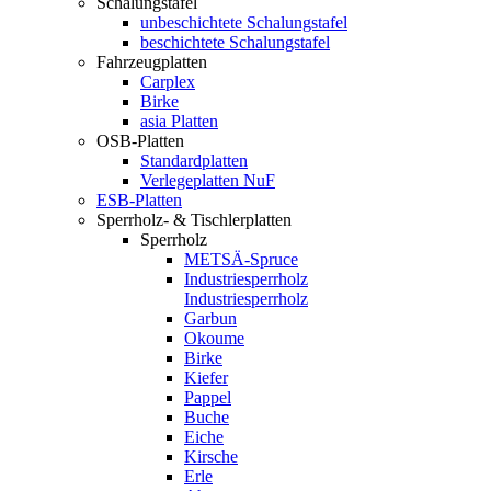
Schalungstafel
unbeschichtete Schalungstafel
beschichtete Schalungstafel
Fahrzeugplatten
Carplex
Birke
asia Platten
OSB-Platten
Standardplatten
Verlegeplatten NuF
ESB-Platten
Sperrholz- & Tischlerplatten
Sperrholz
METSÄ-Spruce
Industriesperrholz
Industriesperrholz
Garbun
Okoume
Birke
Kiefer
Pappel
Buche
Eiche
Kirsche
Erle