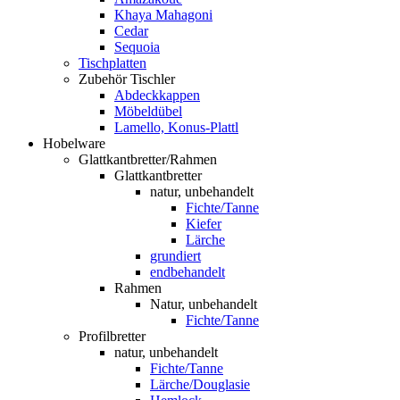
Khaya Mahagoni
Cedar
Sequoia
Tischplatten
Zubehör Tischler
Abdeckkappen
Möbeldübel
Lamello, Konus-Plattl
Hobelware
Glattkantbretter/Rahmen
Glattkantbretter
natur, unbehandelt
Fichte/Tanne
Kiefer
Lärche
grundiert
endbehandelt
Rahmen
Natur, unbehandelt
Fichte/Tanne
Profilbretter
natur, unbehandelt
Fichte/Tanne
Lärche/Douglasie