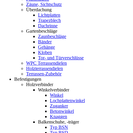
Zäune, Sichtschutz
Überdachung
Lichtplatten
Trapezblech
Dachrinne
Gartenbeschläge
Zaunbeschläge
Bänder
Gehänge
Kloben
Tor- und Türverschlüsse
WPC Terrassendielen
Holzterrassendielen
Terrassen-Zubehör
Befestigungen
Holzverbinder
Winkelverbinder
Winkel
Lochplattenwinkel
Zuganker
Betonwinkel
Knaggen
Balkenschuhe, -träger
Typ BSN
Typ BSD