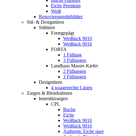
Buche exklusiv
Eiche Premium
Weiß
Renovierungstürblätter
Stil- & Designtüren
Stiltüren
Formgepägt
Weißlack 9010
Weißlack 9016
FORTA
1 Füllung
3 Füllungen
Landhaus Massiv Kiefer
2 Füllungen
3 Füllungen
Designtüren
4 waagerechte Linien
Zargen & Blendrahmen
Innentürzargen
CPL
Buche
Eiche
Weißlack 9010
Weißlack 9016
Authentic Eiche quer