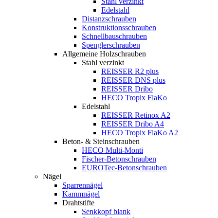
Stahl verzinkt
Edelstahl
Distanzschrauben
Konstruktionsschrauben
Schnellbauschrauben
Spenglerschrauben
Allgemeine Holzschrauben
Stahl verzinkt
REISSER R2 plus
REISSER DNS plus
REISSER Dribo
HECO Tropix FlaKo
Edelstahl
REISSER Retinox A2
REISSER Dribo A4
HECO Tropix FlaKo A2
Beton- & Steinschrauben
HECO Multi-Monti
Fischer-Betonschrauben
EUROTec-Betonschrauben
Nägel
Sparrennägel
Kammnägel
Drahtstifte
Senkkopf blank