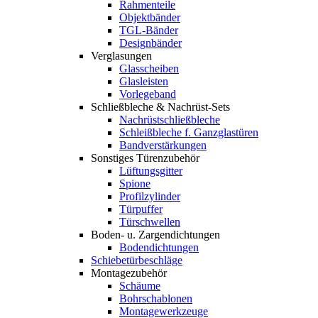
Rahmenteile
Objektbänder
TGL-Bänder
Designbänder
Verglasungen
Glasscheiben
Glasleisten
Vorlegeband
Schließbleche & Nachrüst-Sets
Nachrüstschließbleche
Schleißbleche f. Ganzglastüren
Bandverstärkungen
Sonstiges Türenzubehör
Lüftungsgitter
Spione
Profilzylinder
Türpuffer
Türschwellen
Boden- u. Zargendichtungen
Bodendichtungen
Schiebetürbeschläge
Montagezubehör
Schäume
Bohrschablonen
Montagewerkzeuge