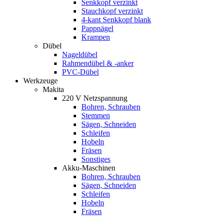
Senkkopf verzinkt
Stauchkopf verzinkt
4-kant Senkkopf blank
Pappnägel
Krampen
Dübel
Nageldübel
Rahmendübel & -anker
PVC-Dübel
Werkzeuge
Makita
220 V Netzspannung
Bohren, Schrauben
Stemmen
Sägen, Schneiden
Schleifen
Hobeln
Fräsen
Sonstiges
Akku-Maschinen
Bohren, Schrauben
Sägen, Schneiden
Schleifen
Hobeln
Fräsen