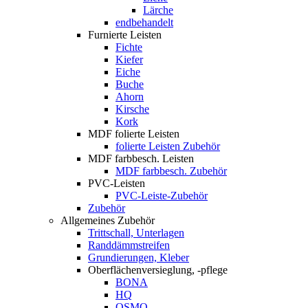
Lärche
endbehandelt
Furnierte Leisten
Fichte
Kiefer
Eiche
Buche
Ahorn
Kirsche
Kork
MDF folierte Leisten
folierte Leisten Zubehör
MDF farbbesch. Leisten
MDF farbbesch. Zubehör
PVC-Leisten
PVC-Leiste-Zubehör
Zubehör
Allgemeines Zubehör
Trittschall, Unterlagen
Randdämmstreifen
Grundierungen, Kleber
Oberflächenversieglung, -pflege
BONA
HQ
OSMO