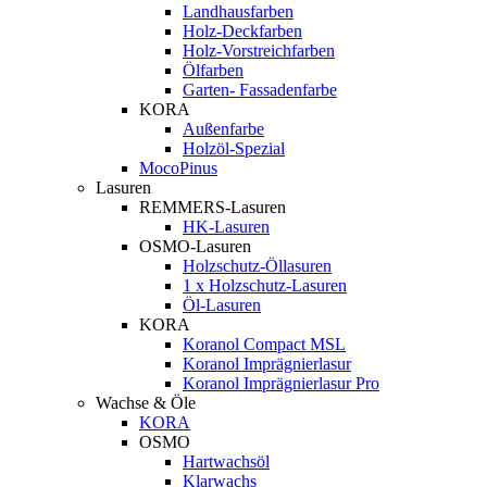
Landhausfarben
Holz-Deckfarben
Holz-Vorstreichfarben
Ölfarben
Garten- Fassadenfarbe
KORA
Außenfarbe
Holzöl-Spezial
MocoPinus
Lasuren
REMMERS-Lasuren
HK-Lasuren
OSMO-Lasuren
Holzschutz-Öllasuren
1 x Holzschutz-Lasuren
Öl-Lasuren
KORA
Koranol Compact MSL
Koranol Imprägnierlasur
Koranol Imprägnierlasur Pro
Wachse & Öle
KORA
OSMO
Hartwachsöl
Klarwachs