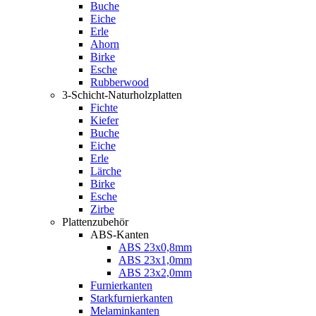
Buche
Eiche
Erle
Ahorn
Birke
Esche
Rubberwood
3-Schicht-Naturholzplatten
Fichte
Kiefer
Buche
Eiche
Erle
Lärche
Birke
Esche
Zirbe
Plattenzubehör
ABS-Kanten
ABS 23x0,8mm
ABS 23x1,0mm
ABS 23x2,0mm
Furnierkanten
Starkfurnierkanten
Melaminkanten