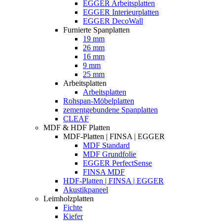
EGGER Arbeitsplatten
EGGER Interieurplatten
EGGER DecoWall
Furnierte Spanplatten
19 mm
26 mm
16 mm
9 mm
25 mm
Arbeitsplatten
Arbeitsplatten
Rohspan-Möbelplatten
zementgebundene Spanplatten
CLEAF
MDF & HDF Platten
MDF-Platten | FINSA | EGGER
MDF Standard
MDF Grundfolie
EGGER PerfectSense
FINSA MDF
HDF-Platten | FINSA | EGGER
Akustikpaneel
Leimholzplatten
Fichte
Kiefer