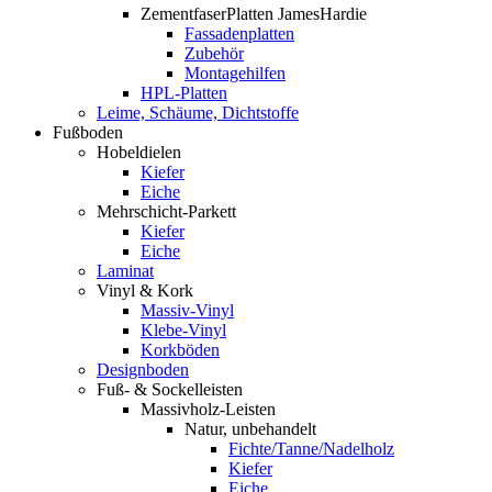
ZementfaserPlatten JamesHardie
Fassadenplatten
Zubehör
Montagehilfen
HPL-Platten
Leime, Schäume, Dichtstoffe
Fußboden
Hobeldielen
Kiefer
Eiche
Mehrschicht-Parkett
Kiefer
Eiche
Laminat
Vinyl & Kork
Massiv-Vinyl
Klebe-Vinyl
Korkböden
Designboden
Fuß- & Sockelleisten
Massivholz-Leisten
Natur, unbehandelt
Fichte/Tanne/Nadelholz
Kiefer
Eiche