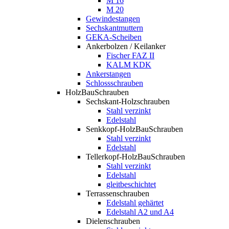
M 16
M 20
Gewindestangen
Sechskantmuttern
GEKA-Scheiben
Ankerbolzen / Keilanker
Fischer FAZ II
KALM KDK
Ankerstangen
Schlossschrauben
HolzBauSchrauben
Sechskant-Holzschrauben
Stahl verzinkt
Edelstahl
Senkkopf-HolzBauSchrauben
Stahl verzinkt
Edelstahl
Tellerkopf-HolzBauSchrauben
Stahl verzinkt
Edelstahl
gleitbeschichtet
Terrassenschrauben
Edelstahl gehärtet
Edelstahl A2 und A4
Dielenschrauben