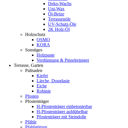
Deko-Wachs
Uni-Wax
Öl-Beize
Terrassenöle
UV-Schutz-Öle
2K Holz-Öl
Holzschutz
OSMO
KORA
Sonstiges
Holzpaste
Verdünnung & Pinselreiniger
Terrasse, Garten
Palisaden
Kiefer
Lärche, Douglasie
Eiche
Robinie
Pfosten
Pfostenträger
H-Pfostenträger einbetonierbar
H-Pfostenträger aufdübelbar
Pfostenträger mit Steindolle
Pfähle
Pfahlstützen