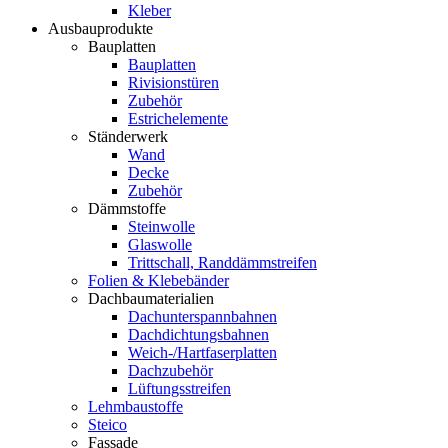
Kleber
Ausbauprodukte
Bauplatten
Bauplatten
Rivisionstüren
Zubehör
Estrichelemente
Ständerwerk
Wand
Decke
Zubehör
Dämmstoffe
Steinwolle
Glaswolle
Trittschall, Randdämmstreifen
Folien & Klebebänder
Dachbaumaterialien
Dachunterspannbahnen
Dachdichtungsbahnen
Weich-/Hartfaserplatten
Dachzubehör
Lüftungsstreifen
Lehmbaustoffe
Steico
Fassade