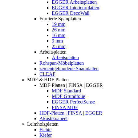
EGGER Arbeitsplatten
EGGER Interieurplatten
EGGER DecoWall
Furnierte Spanplatten
19 mm
26 mm
16 mm
9 mm
25 mm
Arbeitsplatten
Arbeitsplatten
Rohspan-Möbelplatten
zementgebundene Spanplatten
CLEAF
MDF & HDF Platten
MDF-Platten | FINSA | EGGER
MDF Standard
MDF Grundfolie
EGGER PerfectSense
FINSA MDF
HDF-Platten | FINSA | EGGER
Akustikpaneel
Leimholzplatten
Fichte
Kiefer