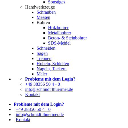
Sonstiges
Handwerkzeuge
Schrauben
Messen
Bohren
Holzbohrer
Metallbohrer
Beton- & Steinbohrer
SDS-Meißel
Schneiden
Sägen
Trennen
Hobeln, Schleifen
Nageln, Tackern
Maler
Probleme mit dem Login?
+49 38356 50 4 - 0
info@schmidt-thuermer.de
Kontakt
Probleme mit dem Login?
|
+49 38356 50 4 - 0
|
info@schmidt-thuermer.de
|
Kontakt