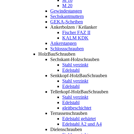
M 16
M 20
Gewindestangen
Sechskantmuttern
GEKA-Scheiben
Ankerbolzen / Keilanker
Fischer FAZ II
KALM KDK
Ankerstangen
Schlossschrauben
HolzBauSchrauben
Sechskant-Holzschrauben
Stahl verzinkt
Edelstahl
Senkkopf-HolzBauSchrauben
Stahl verzinkt
Edelstahl
Tellerkopf-HolzBauSchrauben
Stahl verzinkt
Edelstahl
gleitbeschichtet
Terrassenschrauben
Edelstahl gehärtet
Edelstahl A2 und A4
Dielenschrauben