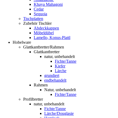
Khaya Mahagoni
Cedar
Sequoia
Tischplatten
Zubehör Tischler
Abdeckkappen
Möbeldübel
Lamello, Konus-Plattl
Hobelware
Glattkantbretter/Rahmen
Glattkantbretter
natur, unbehandelt
Fichte/Tanne
Kiefer
Lärche
grundiert
endbehandelt
Rahmen
Natur, unbehandelt
Fichte/Tanne
Profilbretter
natur, unbehandelt
Fichte/Tanne
Lärche/Douglasie