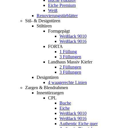
Buche exklusiv
Eiche Premium
Weiß
Renovierungstürblätter
Stil- & Designtüren
Stiltüren
Formgepägt
Weißlack 9010
Weißlack 9016
FORTA
1 Füllung
3 Füllungen
Landhaus Massiv Kiefer
2 Füllungen
3 Füllungen
Designtüren
4 waagerechte Linien
Zargen & Blendrahmen
Innentürzargen
CPL
Buche
Eiche
Weißlack 9010
Weißlack 9016
Authentic Eiche quer