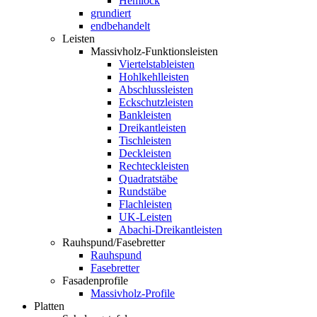
Hemlock
grundiert
endbehandelt
Leisten
Massivholz-Funktionsleisten
Viertelstableisten
Hohlkehlleisten
Abschlussleisten
Eckschutzleisten
Bankleisten
Dreikantleisten
Tischleisten
Deckleisten
Rechteckleisten
Quadratstäbe
Rundstäbe
Flachleisten
UK-Leisten
Abachi-Dreikantleisten
Rauhspund/Fasebretter
Rauhspund
Fasebretter
Fasadenprofile
Massivholz-Profile
Platten