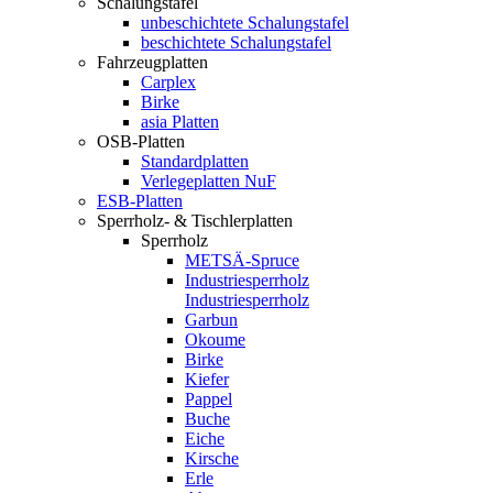
Schalungstafel
unbeschichtete Schalungstafel
beschichtete Schalungstafel
Fahrzeugplatten
Carplex
Birke
asia Platten
OSB-Platten
Standardplatten
Verlegeplatten NuF
ESB-Platten
Sperrholz- & Tischlerplatten
Sperrholz
METSÄ-Spruce
Industriesperrholz
Industriesperrholz
Garbun
Okoume
Birke
Kiefer
Pappel
Buche
Eiche
Kirsche
Erle