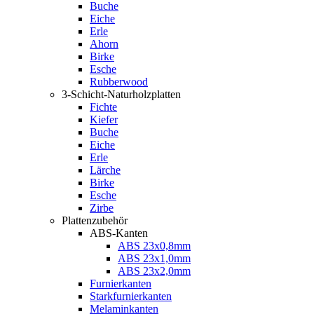
Buche
Eiche
Erle
Ahorn
Birke
Esche
Rubberwood
3-Schicht-Naturholzplatten
Fichte
Kiefer
Buche
Eiche
Erle
Lärche
Birke
Esche
Zirbe
Plattenzubehör
ABS-Kanten
ABS 23x0,8mm
ABS 23x1,0mm
ABS 23x2,0mm
Furnierkanten
Starkfurnierkanten
Melaminkanten