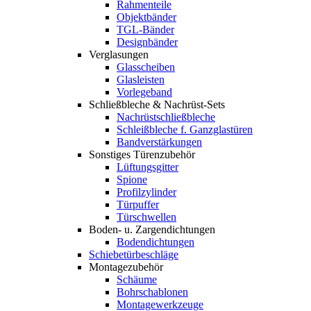
Rahmenteile
Objektbänder
TGL-Bänder
Designbänder
Verglasungen
Glasscheiben
Glasleisten
Vorlegeband
Schließbleche & Nachrüst-Sets
Nachrüstschließbleche
Schleißbleche f. Ganzglastüren
Bandverstärkungen
Sonstiges Türenzubehör
Lüftungsgitter
Spione
Profilzylinder
Türpuffer
Türschwellen
Boden- u. Zargendichtungen
Bodendichtungen
Schiebetürbeschläge
Montagezubehör
Schäume
Bohrschablonen
Montagewerkzeuge