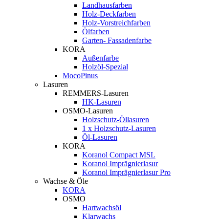
Landhausfarben
Holz-Deckfarben
Holz-Vorstreichfarben
Ölfarben
Garten- Fassadenfarbe
KORA
Außenfarbe
Holzöl-Spezial
MocoPinus
Lasuren
REMMERS-Lasuren
HK-Lasuren
OSMO-Lasuren
Holzschutz-Öllasuren
1 x Holzschutz-Lasuren
Öl-Lasuren
KORA
Koranol Compact MSL
Koranol Imprägnierlasur
Koranol Imprägnierlasur Pro
Wachse & Öle
KORA
OSMO
Hartwachsöl
Klarwachs