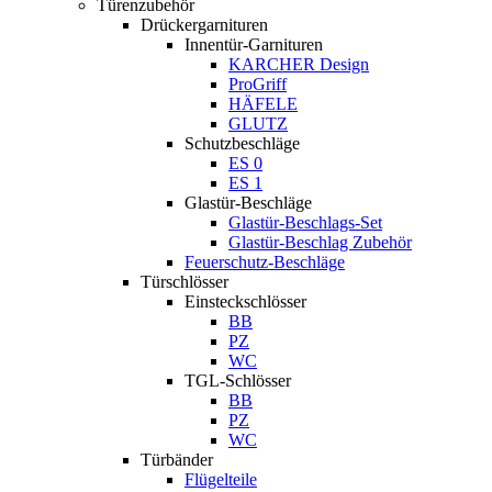
Türenzubehör
Drückergarnituren
Innentür-Garnituren
KARCHER Design
ProGriff
HÄFELE
GLUTZ
Schutzbeschläge
ES 0
ES 1
Glastür-Beschläge
Glastür-Beschlags-Set
Glastür-Beschlag Zubehör
Feuerschutz-Beschläge
Türschlösser
Einsteckschlösser
BB
PZ
WC
TGL-Schlösser
BB
PZ
WC
Türbänder
Flügelteile