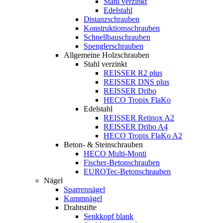
Stahl verzinkt
Edelstahl
Distanzschrauben
Konstruktionsschrauben
Schnellbauschrauben
Spenglerschrauben
Allgemeine Holzschrauben
Stahl verzinkt
REISSER R2 plus
REISSER DNS plus
REISSER Dribo
HECO Tropix FlaKo
Edelstahl
REISSER Retinox A2
REISSER Dribo A4
HECO Tropix FlaKo A2
Beton- & Steinschrauben
HECO Multi-Monti
Fischer-Betonschrauben
EUROTec-Betonschrauben
Nägel
Sparrennägel
Kammnägel
Drahtstifte
Senkkopf blank