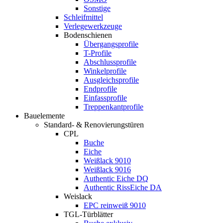
Sonstige
Schleifmittel
Verlegewerkzeuge
Bodenschienen
Übergangsprofile
T-Profile
Abschlussprofile
Winkelprofile
Ausgleichsprofile
Endprofile
Einfassprofile
Treppenkantprofile
Bauelemente
Standard- & Renovierungstüren
CPL
Buche
Eiche
Weißlack 9010
Weißlack 9016
Authentic Eiche DQ
Authentic RissEiche DA
Weislack
EPC reinweiß 9010
TGL-Türblätter