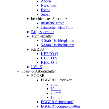
Ahorn
Nussbaum
Esche
Sapeli
beschichtetes Sperrholz
russische Birke
asiatischer Sieb/Film
Biegesperrholz
Tischlerplatten
3-Stab Tischlerplatten
5-Stab Tischlerplatten
KERTO
KERTO Q
HERTO S
KERTO T
LVL X
Span- & Arbeitsplatten
EGGER
EGGER Eurodekor
8 mm
19 mm
25 mm
16 mm
EGGER Schichtstoff
EGGER Kompaktplatten