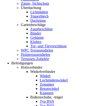
Zäune, Sichtschutz
Überdachung
Lichtplatten
Trapezblech
Dachrinne
Gartenbeschläge
Zaunbeschläge
Bänder
Gehänge
Kloben
Tor- und Türverschlüsse
WPC Terrassendielen
Holzterrassendielen
Terrassen-Zubehör
Befestigungen
Holzverbinder
Winkelverbinder
Winkel
Lochplattenwinkel
Zuganker
Betonwinkel
Knaggen
Balkenschuhe, -träger
Typ BSN
Typ BSD