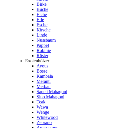
Birke
Buche
Eiche
Erle
Esche
Kirsche
Linde
Nussbaum
Pappel
Robinie
Rüster
Exotenhölzer
Ayous
Bosse
Kambala
Meranti
Merbau
Sapeli Mahagoni
Sipo Mahagoni
Teak
Wawa
Wenge
Whitewood
Zebrano
Amazakoue