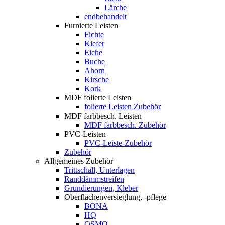
Lärche
endbehandelt
Furnierte Leisten
Fichte
Kiefer
Eiche
Buche
Ahorn
Kirsche
Kork
MDF folierte Leisten
folierte Leisten Zubehör
MDF farbbesch. Leisten
MDF farbbesch. Zubehör
PVC-Leisten
PVC-Leiste-Zubehör
Zubehör
Allgemeines Zubehör
Trittschall, Unterlagen
Randdämmstreifen
Grundierungen, Kleber
Oberflächenversieglung, -pflege
BONA
HQ
OSMO