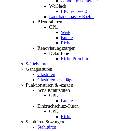
Authentic Risseiche
Weißlack
EPC reinweiß
Landhaus massiv Kiefer
Blendrahmen
CPL
Weiß
Buche
Eiche
Renovierungszargen
Dekorfolie
Eiche Premium
Schiebetüren
Ganzglastüren
Glastüren
Glastürenbeschläge
Funktionstüren & -zargen
Schallschutztüren
CPL
Buche
Einbruchschutz-Türen
CPL
Eiche
Stahltüren & -zargen
Stahltüren