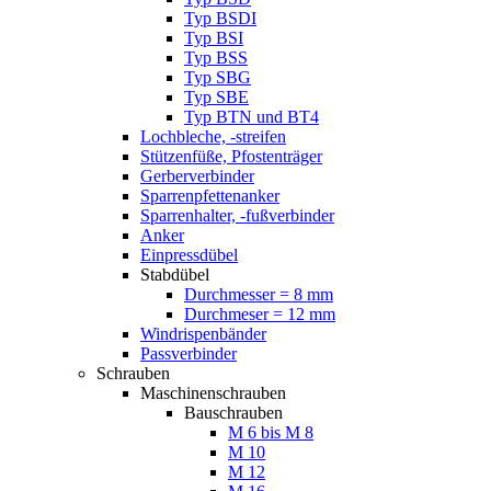
Typ BSDI
Typ BSI
Typ BSS
Typ SBG
Typ SBE
Typ BTN und BT4
Lochbleche, -streifen
Stützenfüße, Pfostenträger
Gerberverbinder
Sparrenpfettenanker
Sparrenhalter, -fußverbinder
Anker
Einpressdübel
Stabdübel
Durchmesser = 8 mm
Durchmeser = 12 mm
Windrispenbänder
Passverbinder
Schrauben
Maschinenschrauben
Bauschrauben
M 6 bis M 8
M 10
M 12