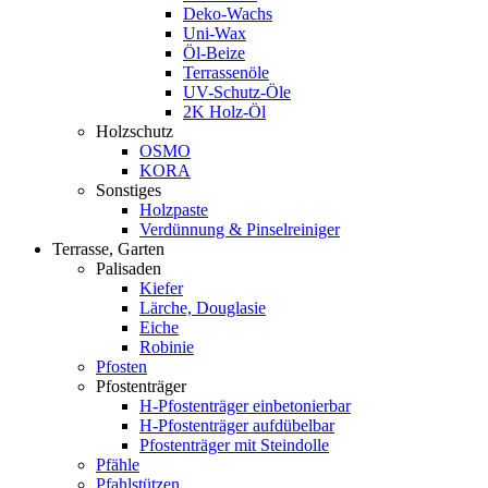
Deko-Wachs
Uni-Wax
Öl-Beize
Terrassenöle
UV-Schutz-Öle
2K Holz-Öl
Holzschutz
OSMO
KORA
Sonstiges
Holzpaste
Verdünnung & Pinselreiniger
Terrasse, Garten
Palisaden
Kiefer
Lärche, Douglasie
Eiche
Robinie
Pfosten
Pfostenträger
H-Pfostenträger einbetonierbar
H-Pfostenträger aufdübelbar
Pfostenträger mit Steindolle
Pfähle
Pfahlstützen