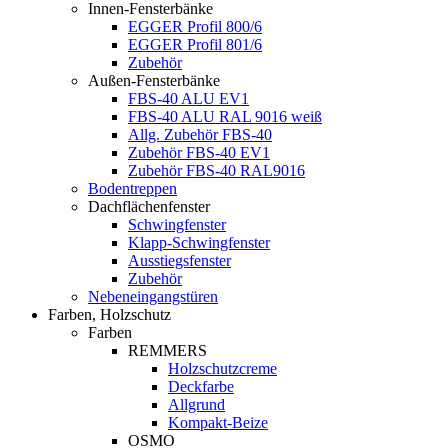
Innen-Fensterbänke
EGGER Profil 800/6
EGGER Profil 801/6
Zubehör
Außen-Fensterbänke
FBS-40 ALU EV1
FBS-40 ALU RAL 9016 weiß
Allg. Zubehör FBS-40
Zubehör FBS-40 EV1
Zubehör FBS-40 RAL9016
Bodentreppen
Dachflächenfenster
Schwingfenster
Klapp-Schwingfenster
Ausstiegsfenster
Zubehör
Nebeneingangstüren
Farben, Holzschutz
Farben
REMMERS
Holzschutzcreme
Deckfarbe
Allgrund
Kompakt-Beize
OSMO