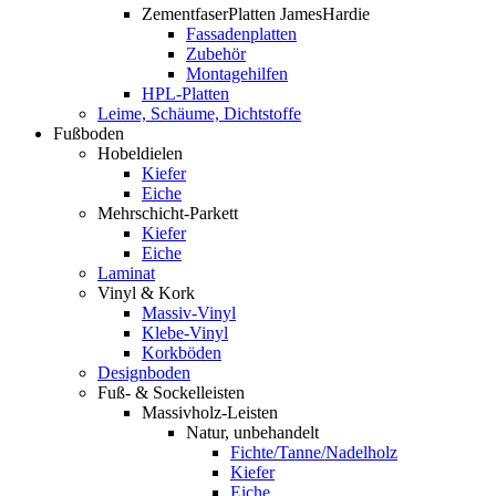
ZementfaserPlatten JamesHardie
Fassadenplatten
Zubehör
Montagehilfen
HPL-Platten
Leime, Schäume, Dichtstoffe
Fußboden
Hobeldielen
Kiefer
Eiche
Mehrschicht-Parkett
Kiefer
Eiche
Laminat
Vinyl & Kork
Massiv-Vinyl
Klebe-Vinyl
Korkböden
Designboden
Fuß- & Sockelleisten
Massivholz-Leisten
Natur, unbehandelt
Fichte/Tanne/Nadelholz
Kiefer
Eiche