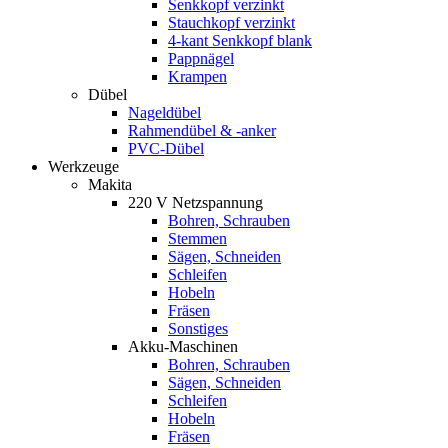
Senkkopf verzinkt
Stauchkopf verzinkt
4-kant Senkkopf blank
Pappnägel
Krampen
Dübel
Nageldübel
Rahmendübel & -anker
PVC-Dübel
Werkzeuge
Makita
220 V Netzspannung
Bohren, Schrauben
Stemmen
Sägen, Schneiden
Schleifen
Hobeln
Fräsen
Sonstiges
Akku-Maschinen
Bohren, Schrauben
Sägen, Schneiden
Schleifen
Hobeln
Fräsen