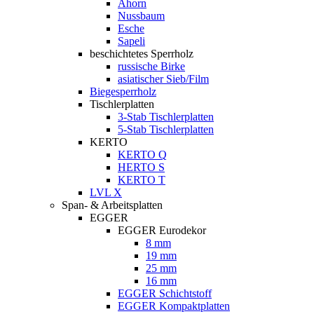
Ahorn
Nussbaum
Esche
Sapeli
beschichtetes Sperrholz
russische Birke
asiatischer Sieb/Film
Biegesperrholz
Tischlerplatten
3-Stab Tischlerplatten
5-Stab Tischlerplatten
KERTO
KERTO Q
HERTO S
KERTO T
LVL X
Span- & Arbeitsplatten
EGGER
EGGER Eurodekor
8 mm
19 mm
25 mm
16 mm
EGGER Schichtstoff
EGGER Kompaktplatten