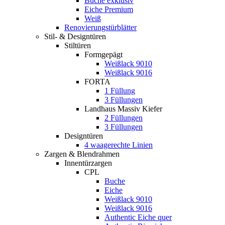
Buche exklusiv
Eiche Premium
Weiß
Renovierungstürblätter
Stil- & Designtüren
Stiltüren
Formgepägt
Weißlack 9010
Weißlack 9016
FORTA
1 Füllung
3 Füllungen
Landhaus Massiv Kiefer
2 Füllungen
3 Füllungen
Designtüren
4 waagerechte Linien
Zargen & Blendrahmen
Innentürzargen
CPL
Buche
Eiche
Weißlack 9010
Weißlack 9016
Authentic Eiche quer