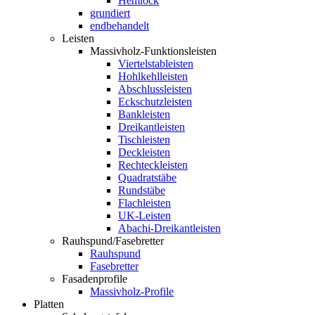
Hemlock
grundiert
endbehandelt
Leisten
Massivholz-Funktionsleisten
Viertelstableisten
Hohlkehlleisten
Abschlussleisten
Eckschutzleisten
Bankleisten
Dreikantleisten
Tischleisten
Deckleisten
Rechteckleisten
Quadratstäbe
Rundstäbe
Flachleisten
UK-Leisten
Abachi-Dreikantleisten
Rauhspund/Fasebretter
Rauhspund
Fasebretter
Fasadenprofile
Massivholz-Profile
Platten