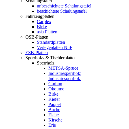
Schalungstafel
unbeschichtete Schalungstafel
beschichtete Schalungstafel
Fahrzeugplatten
Carplex
Birke
asia Platten
OSB-Platten
Standardplatten
Verlegeplatten NuF
ESB-Platten
Sperrholz- & Tischlerplatten
Sperrholz
METSÄ-Spruce
Industriesperrholz
Industriesperrholz
Garbun
Okoume
Birke
Kiefer
Pappel
Buche
Eiche
Kirsche
Erle