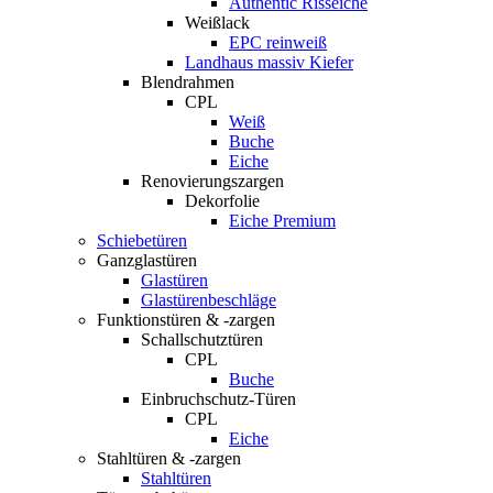
Authentic Risseiche
Weißlack
EPC reinweiß
Landhaus massiv Kiefer
Blendrahmen
CPL
Weiß
Buche
Eiche
Renovierungszargen
Dekorfolie
Eiche Premium
Schiebetüren
Ganzglastüren
Glastüren
Glastürenbeschläge
Funktionstüren & -zargen
Schallschutztüren
CPL
Buche
Einbruchschutz-Türen
CPL
Eiche
Stahltüren & -zargen
Stahltüren