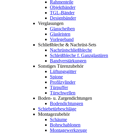
Rahmenteile
Objektbänder
TGL-Bänder
Designbänder
Verglasungen
Glasscheiben
Glasleisten
Vorlegeband
Schließbleche & Nachrüst-Sets
Nachrüstschließbleche
Schleißbleche f. Ganzglastüren
Bandverstärkungen
Sonstiges Türenzubehör
Lüftungsgitter
Spione
Profilzylinder
Türpuffer
Türschwellen
Boden- u. Zargendichtungen
Bodendichtungen
Schiebetürbeschläge
Montagezubehör
Schäume
Bohrschablonen
Montagewerkzeuge