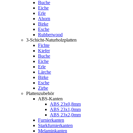
Buche
Eiche
Erle
Ahorn
Birke
Esche
Rubberwood
3-Schicht-Naturholzplatten
Fichte
Kiefer
Buche
Eiche
Erle
Lärche
Birke
Esche
Zirbe
Plattenzubehör
ABS-Kanten
ABS 23x0,8mm
ABS 23x1,0mm
ABS 23x2,0mm
Furnierkanten
Starkfurnierkanten
Melaminkanten