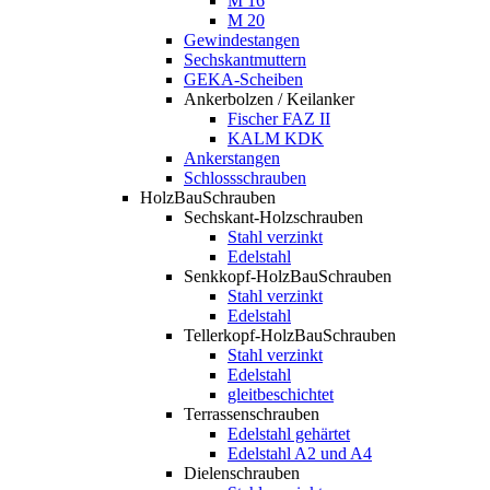
M 16
M 20
Gewindestangen
Sechskantmuttern
GEKA-Scheiben
Ankerbolzen / Keilanker
Fischer FAZ II
KALM KDK
Ankerstangen
Schlossschrauben
HolzBauSchrauben
Sechskant-Holzschrauben
Stahl verzinkt
Edelstahl
Senkkopf-HolzBauSchrauben
Stahl verzinkt
Edelstahl
Tellerkopf-HolzBauSchrauben
Stahl verzinkt
Edelstahl
gleitbeschichtet
Terrassenschrauben
Edelstahl gehärtet
Edelstahl A2 und A4
Dielenschrauben