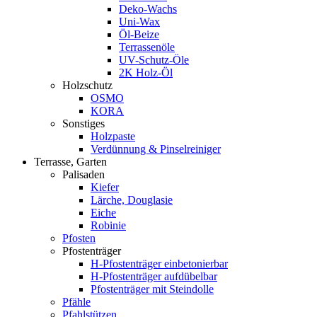
Deko-Wachs
Uni-Wax
Öl-Beize
Terrassenöle
UV-Schutz-Öle
2K Holz-Öl
Holzschutz
OSMO
KORA
Sonstiges
Holzpaste
Verdünnung & Pinselreiniger
Terrasse, Garten
Palisaden
Kiefer
Lärche, Douglasie
Eiche
Robinie
Pfosten
Pfostenträger
H-Pfostenträger einbetonierbar
H-Pfostenträger aufdübelbar
Pfostenträger mit Steindolle
Pfähle
Pfahlstützen