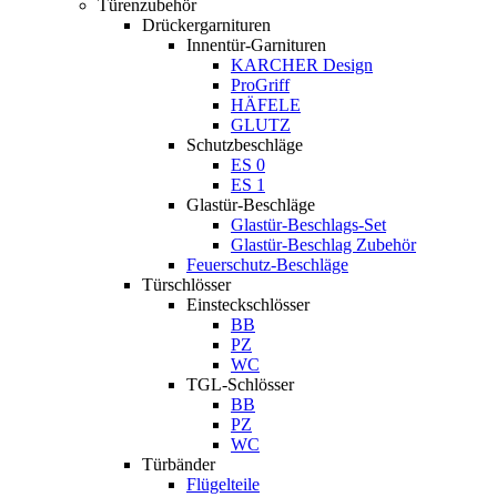
Türenzubehör
Drückergarnituren
Innentür-Garnituren
KARCHER Design
ProGriff
HÄFELE
GLUTZ
Schutzbeschläge
ES 0
ES 1
Glastür-Beschläge
Glastür-Beschlags-Set
Glastür-Beschlag Zubehör
Feuerschutz-Beschläge
Türschlösser
Einsteckschlösser
BB
PZ
WC
TGL-Schlösser
BB
PZ
WC
Türbänder
Flügelteile