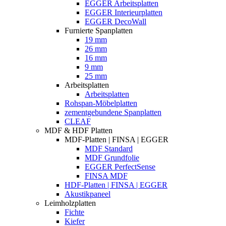
EGGER Arbeitsplatten
EGGER Interieurplatten
EGGER DecoWall
Furnierte Spanplatten
19 mm
26 mm
16 mm
9 mm
25 mm
Arbeitsplatten
Arbeitsplatten
Rohspan-Möbelplatten
zementgebundene Spanplatten
CLEAF
MDF & HDF Platten
MDF-Platten | FINSA | EGGER
MDF Standard
MDF Grundfolie
EGGER PerfectSense
FINSA MDF
HDF-Platten | FINSA | EGGER
Akustikpaneel
Leimholzplatten
Fichte
Kiefer