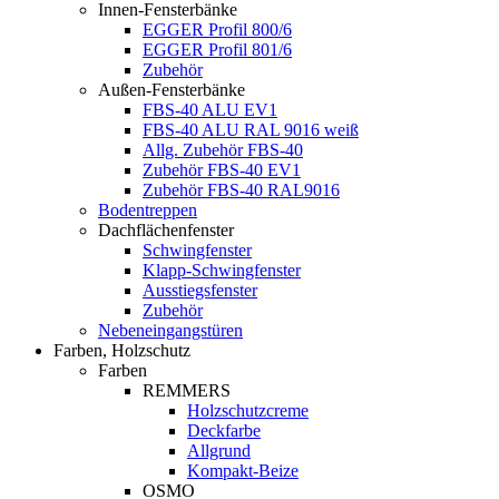
Innen-Fensterbänke
EGGER Profil 800/6
EGGER Profil 801/6
Zubehör
Außen-Fensterbänke
FBS-40 ALU EV1
FBS-40 ALU RAL 9016 weiß
Allg. Zubehör FBS-40
Zubehör FBS-40 EV1
Zubehör FBS-40 RAL9016
Bodentreppen
Dachflächenfenster
Schwingfenster
Klapp-Schwingfenster
Ausstiegsfenster
Zubehör
Nebeneingangstüren
Farben, Holzschutz
Farben
REMMERS
Holzschutzcreme
Deckfarbe
Allgrund
Kompakt-Beize
OSMO