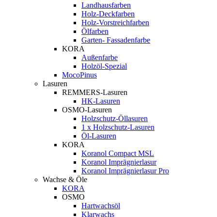
Landhausfarben
Holz-Deckfarben
Holz-Vorstreichfarben
Ölfarben
Garten- Fassadenfarbe
KORA
Außenfarbe
Holzöl-Spezial
MocoPinus
Lasuren
REMMERS-Lasuren
HK-Lasuren
OSMO-Lasuren
Holzschutz-Öllasuren
1 x Holzschutz-Lasuren
Öl-Lasuren
KORA
Koranol Compact MSL
Koranol Imprägnierlasur
Koranol Imprägnierlasur Pro
Wachse & Öle
KORA
OSMO
Hartwachsöl
Klarwachs