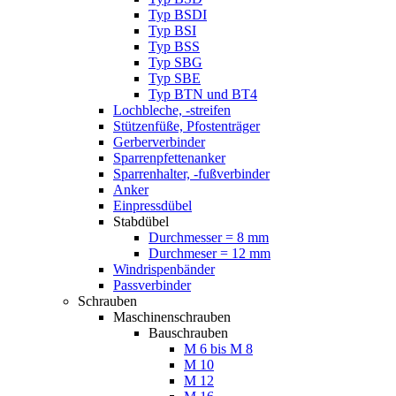
Typ BSDI
Typ BSI
Typ BSS
Typ SBG
Typ SBE
Typ BTN und BT4
Lochbleche, -streifen
Stützenfüße, Pfostenträger
Gerberverbinder
Sparrenpfettenanker
Sparrenhalter, -fußverbinder
Anker
Einpressdübel
Stabdübel
Durchmesser = 8 mm
Durchmeser = 12 mm
Windrispenbänder
Passverbinder
Schrauben
Maschinenschrauben
Bauschrauben
M 6 bis M 8
M 10
M 12