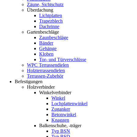
Zäune, Sichtschutz
Überdachung
Lichtplatten
Trapezblech
Dachrinne
Gartenbeschläge
Zaunbeschläge
Bänder
Gehänge
Kloben
Tor- und Türverschlüsse
WPC Terrassendielen
Holzterrassendielen
Terrassen-Zubehör
Befestigungen
Holzverbinder
Winkelverbinder
Winkel
Lochplattenwinkel
Zuganker
Betonwinkel
Knaggen
Balkenschuhe, -träger
Typ BSN
Typ BSD