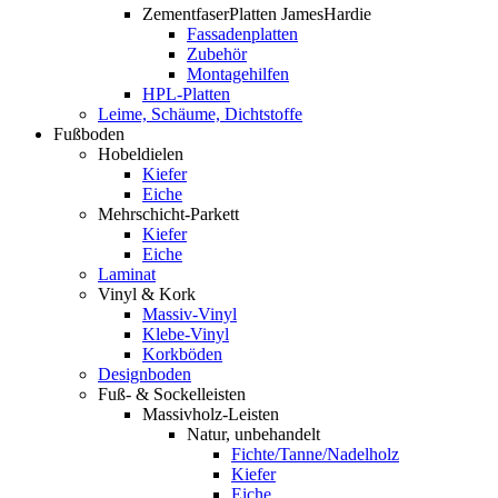
ZementfaserPlatten JamesHardie
Fassadenplatten
Zubehör
Montagehilfen
HPL-Platten
Leime, Schäume, Dichtstoffe
Fußboden
Hobeldielen
Kiefer
Eiche
Mehrschicht-Parkett
Kiefer
Eiche
Laminat
Vinyl & Kork
Massiv-Vinyl
Klebe-Vinyl
Korkböden
Designboden
Fuß- & Sockelleisten
Massivholz-Leisten
Natur, unbehandelt
Fichte/Tanne/Nadelholz
Kiefer
Eiche