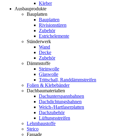
Kleber
Ausbauprodukte
Bauplatten
Bauplatten
Rivisionstüren
Zubehör
Estrichelemente
Ständerwerk
Wand
Decke
Zubehör
Dämmstoffe
Steinwolle
Glaswolle
Trittschall, Randdämmstreifen
Folien & Klebebänder
Dachbaumaterialien
Dachunterspannbahnen
Dachdichtungsbahnen
Weich-/Hartfaserplatten
Dachzubehör
Lüftungsstreifen
Lehmbaustoffe
Steico
Fassade