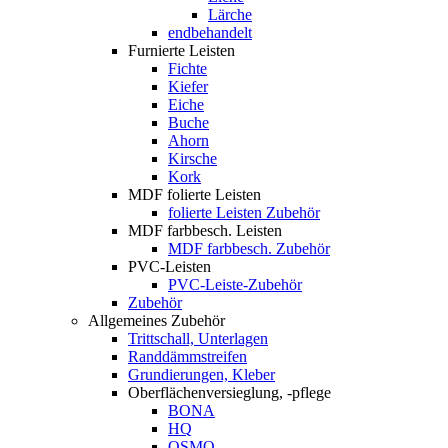
Lärche
endbehandelt
Furnierte Leisten
Fichte
Kiefer
Eiche
Buche
Ahorn
Kirsche
Kork
MDF folierte Leisten
folierte Leisten Zubehör
MDF farbbesch. Leisten
MDF farbbesch. Zubehör
PVC-Leisten
PVC-Leiste-Zubehör
Zubehör
Allgemeines Zubehör
Trittschall, Unterlagen
Randdämmstreifen
Grundierungen, Kleber
Oberflächenversieglung, -pflege
BONA
HQ
OSMO