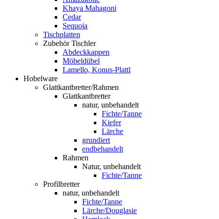
Khaya Mahagoni
Cedar
Sequoia
Tischplatten
Zubehör Tischler
Abdeckkappen
Möbeldübel
Lamello, Konus-Plattl
Hobelware
Glattkantbretter/Rahmen
Glattkantbretter
natur, unbehandelt
Fichte/Tanne
Kiefer
Lärche
grundiert
endbehandelt
Rahmen
Natur, unbehandelt
Fichte/Tanne
Profilbretter
natur, unbehandelt
Fichte/Tanne
Lärche/Douglasie