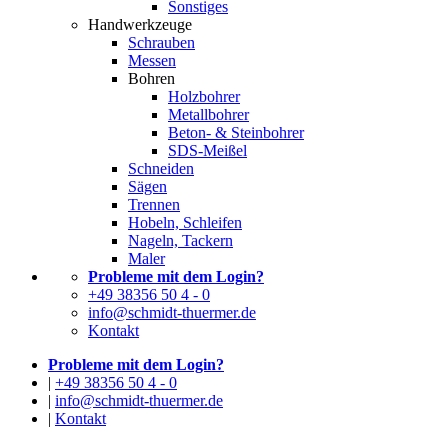
Sonstiges
Handwerkzeuge
Schrauben
Messen
Bohren
Holzbohrer
Metallbohrer
Beton- & Steinbohrer
SDS-Meißel
Schneiden
Sägen
Trennen
Hobeln, Schleifen
Nageln, Tackern
Maler
Probleme mit dem Login?
+49 38356 50 4 - 0
info@schmidt-thuermer.de
Kontakt
Probleme mit dem Login?
|
+49 38356 50 4 - 0
|
info@schmidt-thuermer.de
|
Kontakt