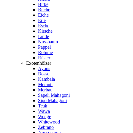
Birke
Buche
Eiche
Erle
Esche
Kirsche
Linde
Nussbaum
Pappel
Robinie
Rüster
Exotenhölzer
Ayous
Bosse
Kambala
Meranti
Merbau
Sapeli Mahagoni
Sipo Mahagoni
Teak
Wawa
Wenge
Whitewood
Zebrano
Amazakoue