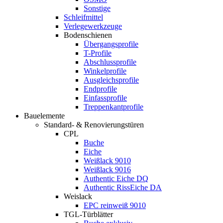
Sonstige
Schleifmittel
Verlegewerkzeuge
Bodenschienen
Übergangsprofile
T-Profile
Abschlussprofile
Winkelprofile
Ausgleichsprofile
Endprofile
Einfassprofile
Treppenkantprofile
Bauelemente
Standard- & Renovierungstüren
CPL
Buche
Eiche
Weißlack 9010
Weißlack 9016
Authentic Eiche DQ
Authentic RissEiche DA
Weislack
EPC reinweiß 9010
TGL-Türblätter