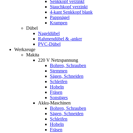
Senkkopf verzinkt
Stauchkopf verzinkt
4-kant Senkkopf blank
Pappnägel
Krampen
Dübel
Nageldübel
Rahmendübel & -anker
PVC-Dübel
Werkzeuge
Makita
220 V Netzspannung
Bohren, Schrauben
Stemmen
Sägen, Schneiden
Schleifen
Hobeln
Fräsen
Sonstiges
Akku-Maschinen
Bohren, Schrauben
Sägen, Schneiden
Schleifen
Hobeln
Fräsen