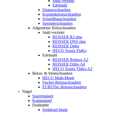
Stahl verzinkt
Edelstahl
Distanzschrauben
Konstruktionsschrauben
Schnellbauschrauben
Spenglerschrauben
Allgemeine Holzschrauben
Stahl verzinkt
REISSER R2 plus
REISSER DNS plus
REISSER Dribo
HECO Tropix FlaKo
Edelstahl
REISSER Retinox A2
REISSER Dribo A4
HECO Tropix FlaKo A2
Beton- & Steinschrauben
HECO Multi-Monti
Fischer-Betonschrauben
EUROTec-Betonschrauben
Nägel
Sparrennägel
Kammnägel
Drahtstifte
Senkkopf blank