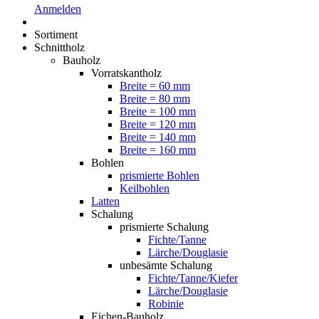
Anmelden
Sortiment
Schnittholz
Bauholz
Vorratskantholz
Breite = 60 mm
Breite = 80 mm
Breite = 100 mm
Breite = 120 mm
Breite = 140 mm
Breite = 160 mm
Bohlen
prismierte Bohlen
Keilbohlen
Latten
Schalung
prismierte Schalung
Fichte/Tanne
Lärche/Douglasie
unbesämte Schalung
Fichte/Tanne/Kiefer
Lärche/Douglasie
Robinie
Eichen-Bauholz