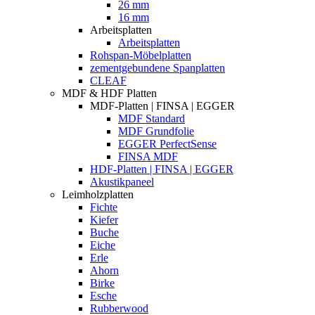
26 mm
16 mm
Arbeitsplatten
Arbeitsplatten
Rohspan-Möbelplatten
zementgebundene Spanplatten
CLEAF
MDF & HDF Platten
MDF-Platten | FINSA | EGGER
MDF Standard
MDF Grundfolie
EGGER PerfectSense
FINSA MDF
HDF-Platten | FINSA | EGGER
Akustikpaneel
Leimholzplatten
Fichte
Kiefer
Buche
Eiche
Erle
Ahorn
Birke
Esche
Rubberwood