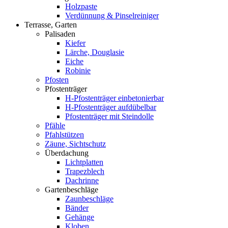
Holzpaste
Verdünnung & Pinselreiniger
Terrasse, Garten
Palisaden
Kiefer
Lärche, Douglasie
Eiche
Robinie
Pfosten
Pfostenträger
H-Pfostenträger einbetonierbar
H-Pfostenträger aufdübelbar
Pfostenträger mit Steindolle
Pfähle
Pfahlstützen
Zäune, Sichtschutz
Überdachung
Lichtplatten
Trapezblech
Dachrinne
Gartenbeschläge
Zaunbeschläge
Bänder
Gehänge
Kloben