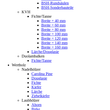
BSH-Rundsäulen
BSH-Sonderbauteile
KVH
Fichte/Tanne
Breite = 40 mm
Breite = 60 mm
Breite = 80 mm
Breite = 100 mm
Breite = 120 mm
Breite = 140 mm
Breite = 160 mm
Lärche/Douglasie
Duolambalken
Fichte/Tanne
Wertholz
Nadelhölzer
Carolina Pine
Douglasie
Fichte
Kiefer
Lärche
Zirbelkiefer
Laubhölzer
Ahorn
Birke