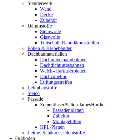
Ständerwerk
Wand
Decke
Zubehör
Dämmstoffe
Steinwolle
Glaswolle
Trittschall, Randdämmstreifen
Folien & Klebebänder
Dachbaumaterialien
Dachunterspannbahnen
Dachdichtungsbahnen
Weich-/Hartfaserplatten
Dachzubehör
Lüftungsstreifen
Lehmbaustoffe
Steico
Fassade
ZementfaserPlatten JamesHardie
Fassadenplatten
Zubehör
Montagehilfen
HPL-Platten
Leime, Schäume, Dichtstoffe
Fußboden