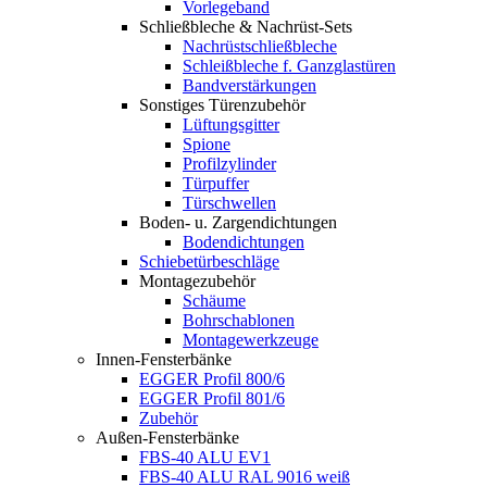
Vorlegeband
Schließbleche & Nachrüst-Sets
Nachrüstschließbleche
Schleißbleche f. Ganzglastüren
Bandverstärkungen
Sonstiges Türenzubehör
Lüftungsgitter
Spione
Profilzylinder
Türpuffer
Türschwellen
Boden- u. Zargendichtungen
Bodendichtungen
Schiebetürbeschläge
Montagezubehör
Schäume
Bohrschablonen
Montagewerkzeuge
Innen-Fensterbänke
EGGER Profil 800/6
EGGER Profil 801/6
Zubehör
Außen-Fensterbänke
FBS-40 ALU EV1
FBS-40 ALU RAL 9016 weiß