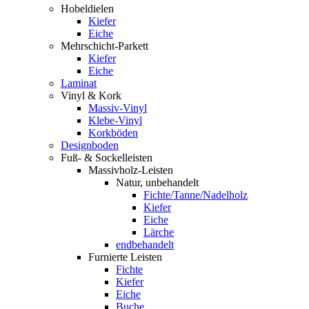
Hobeldielen
Kiefer
Eiche
Mehrschicht-Parkett
Kiefer
Eiche
Laminat
Vinyl & Kork
Massiv-Vinyl
Klebe-Vinyl
Korkböden
Designboden
Fuß- & Sockelleisten
Massivholz-Leisten
Natur, unbehandelt
Fichte/Tanne/Nadelholz
Kiefer
Eiche
Lärche
endbehandelt
Furnierte Leisten
Fichte
Kiefer
Eiche
Buche