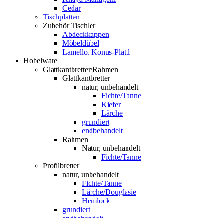
Cedar
Tischplatten
Zubehör Tischler
Abdeckkappen
Möbeldübel
Lamello, Konus-Plattl
Hobelware
Glattkantbretter/Rahmen
Glattkantbretter
natur, unbehandelt
Fichte/Tanne
Kiefer
Lärche
grundiert
endbehandelt
Rahmen
Natur, unbehandelt
Fichte/Tanne
Profilbretter
natur, unbehandelt
Fichte/Tanne
Lärche/Douglasie
Hemlock
grundiert