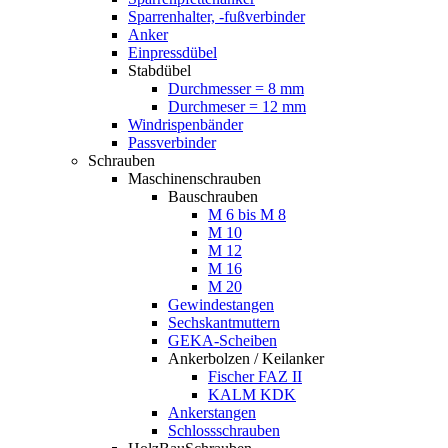
Sparrenhalter, -fußverbinder
Anker
Einpressdübel
Stabdübel
Durchmesser = 8 mm
Durchmeser = 12 mm
Windrispenbänder
Passverbinder
Schrauben
Maschinenschrauben
Bauschrauben
M 6 bis M 8
M 10
M 12
M 16
M 20
Gewindestangen
Sechskantmuttern
GEKA-Scheiben
Ankerbolzen / Keilanker
Fischer FAZ II
KALM KDK
Ankerstangen
Schlossschrauben