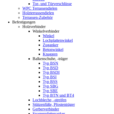
Tor- und Türverschlüsse
WPC Terrassendielen
Holzterrassendielen
Terrassen-Zubehör
Befestigungen
Holzverbinder
Winkelverbinder
Winkel
Lochplattenwinkel
Zuganker
Betonwinkel
Knaggen
Balkenschuhe, -träger
Typ BSN
Typ BSD
Typ BSDI
Typ BSI
Typ BSS
Typ SBG
Typ SBE
Typ BTN und BT4
Lochbleche, -streifen
Stützenfüße, Pfostenträger
Gerberverbinder
Sparrenpfettenanker