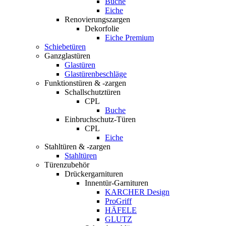
Buche
Eiche
Renovierungszargen
Dekorfolie
Eiche Premium
Schiebetüren
Ganzglastüren
Glastüren
Glastürenbeschläge
Funktionstüren & -zargen
Schallschutztüren
CPL
Buche
Einbruchschutz-Türen
CPL
Eiche
Stahltüren & -zargen
Stahltüren
Türenzubehör
Drückergarnituren
Innentür-Garnituren
KARCHER Design
ProGriff
HÄFELE
GLUTZ