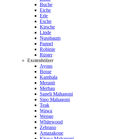
Buche
Eiche
Erle
Esche
Kirsche
Linde
Nussbaum
Pappel
Robinie
Rüster
Exotenhölzer
Ayous
Bosse
Kambala
Meranti
Merbau
Sapeli Mahagoni
Sipo Mahagoni
Teak
Wawa
Wenge
Whitewood
Zebrano
Amazakoue
Khaya Mahagoni