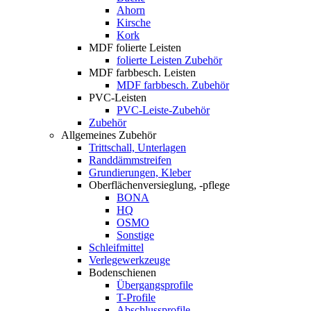
Ahorn
Kirsche
Kork
MDF folierte Leisten
folierte Leisten Zubehör
MDF farbbesch. Leisten
MDF farbbesch. Zubehör
PVC-Leisten
PVC-Leiste-Zubehör
Zubehör
Allgemeines Zubehör
Trittschall, Unterlagen
Randdämmstreifen
Grundierungen, Kleber
Oberflächenversieglung, -pflege
BONA
HQ
OSMO
Sonstige
Schleifmittel
Verlegewerkzeuge
Bodenschienen
Übergangsprofile
T-Profile
Abschlussprofile