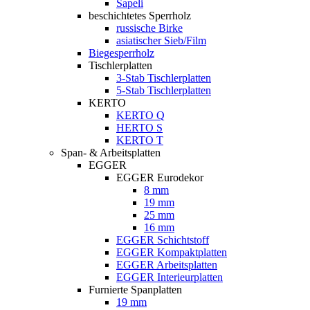
Sapeli
beschichtetes Sperrholz
russische Birke
asiatischer Sieb/Film
Biegesperrholz
Tischlerplatten
3-Stab Tischlerplatten
5-Stab Tischlerplatten
KERTO
KERTO Q
HERTO S
KERTO T
Span- & Arbeitsplatten
EGGER
EGGER Eurodekor
8 mm
19 mm
25 mm
16 mm
EGGER Schichtstoff
EGGER Kompaktplatten
EGGER Arbeitsplatten
EGGER Interieurplatten
Furnierte Spanplatten
19 mm