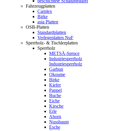
beschichtete Schalungstafel
Fahrzeugplatten
Carplex
Birke
asia Platten
OSB-Platten
Standardplatten
Verlegeplatten NuF
Sperrholz- & Tischlerplatten
Sperrholz
METSÄ-Spruce
Industriesperrholz
Industriesperrholz
Garbun
Okoume
Birke
Kiefer
Pappel
Buche
Eiche
Kirsche
Erle
Ahorn
Nussbaum
Esche