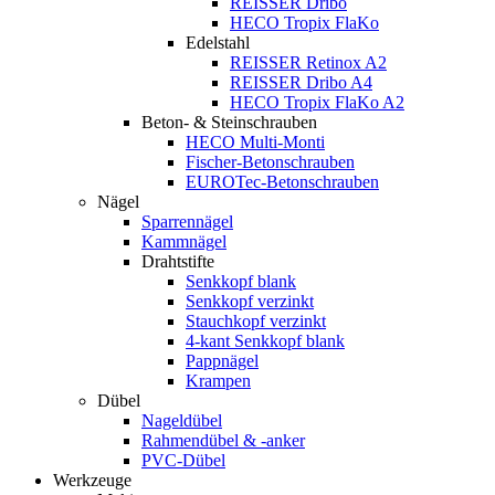
REISSER Dribo
HECO Tropix FlaKo
Edelstahl
REISSER Retinox A2
REISSER Dribo A4
HECO Tropix FlaKo A2
Beton- & Steinschrauben
HECO Multi-Monti
Fischer-Betonschrauben
EUROTec-Betonschrauben
Nägel
Sparrennägel
Kammnägel
Drahtstifte
Senkkopf blank
Senkkopf verzinkt
Stauchkopf verzinkt
4-kant Senkkopf blank
Pappnägel
Krampen
Dübel
Nageldübel
Rahmendübel & -anker
PVC-Dübel
Werkzeuge