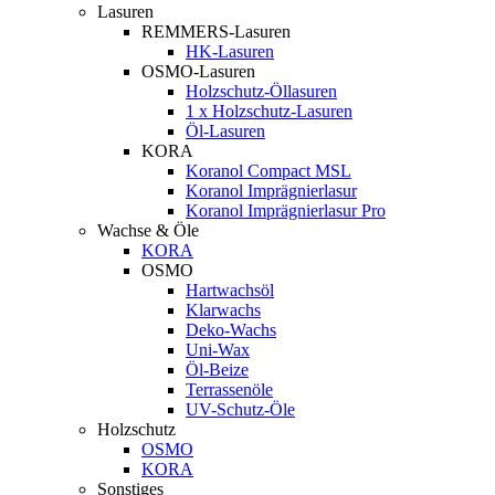
Lasuren
REMMERS-Lasuren
HK-Lasuren
OSMO-Lasuren
Holzschutz-Öllasuren
1 x Holzschutz-Lasuren
Öl-Lasuren
KORA
Koranol Compact MSL
Koranol Imprägnierlasur
Koranol Imprägnierlasur Pro
Wachse & Öle
KORA
OSMO
Hartwachsöl
Klarwachs
Deko-Wachs
Uni-Wax
Öl-Beize
Terrassenöle
UV-Schutz-Öle
Holzschutz
OSMO
KORA
Sonstiges