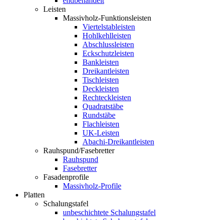
endbehandelt
Leisten
Massivholz-Funktionsleisten
Viertelstableisten
Hohlkehlleisten
Abschlussleisten
Eckschutzleisten
Bankleisten
Dreikantleisten
Tischleisten
Deckleisten
Rechteckleisten
Quadratstäbe
Rundstäbe
Flachleisten
UK-Leisten
Abachi-Dreikantleisten
Rauhspund/Fasebretter
Rauhspund
Fasebretter
Fasadenprofile
Massivholz-Profile
Platten
Schalungstafel
unbeschichtete Schalungstafel