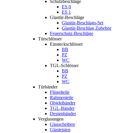
Schutzbeschläge
ES 0
ES 1
Glastür-Beschläge
Glastür-Beschlags-Set
Glastür-Beschlag Zubehör
Feuerschutz-Beschläge
Türschlösser
Einsteckschlösser
BB
PZ
WC
TGL-Schlösser
BB
PZ
WC
Türbänder
Flügelteile
Rahmenteile
Objektbänder
TGL-Bänder
Designbänder
Verglasungen
Glasscheiben
Glasleisten