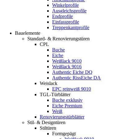
Winkelprofile
Ausgleichsprofile
Endprofile
Einfassprofile
Treppenkantprofile
Bauelemente
Standard- & Renovierungstüren
CPL
Buche
Eiche
Weißlack 9010
Weißlack 9016
Authentic Eiche DQ
Authentic RissEiche DA
Weislack
EPC reinweiß 9010
TGL-Türblätter
Buche exklusiv
Eiche Premium
Weiß
Renovierungstürblätter
Stil- & Designtüren
Stiltüren
Formgepägt