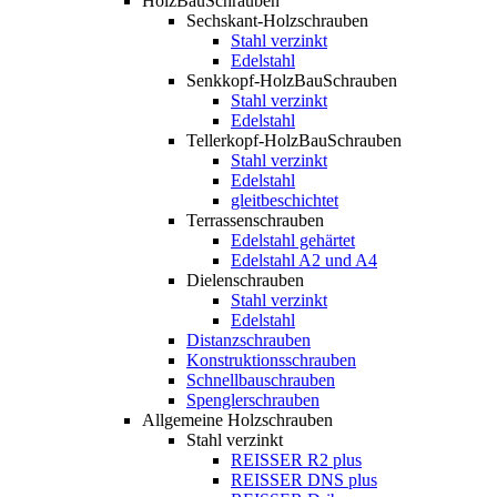
HolzBauSchrauben
Sechskant-Holzschrauben
Stahl verzinkt
Edelstahl
Senkkopf-HolzBauSchrauben
Stahl verzinkt
Edelstahl
Tellerkopf-HolzBauSchrauben
Stahl verzinkt
Edelstahl
gleitbeschichtet
Terrassenschrauben
Edelstahl gehärtet
Edelstahl A2 und A4
Dielenschrauben
Stahl verzinkt
Edelstahl
Distanzschrauben
Konstruktionsschrauben
Schnellbauschrauben
Spenglerschrauben
Allgemeine Holzschrauben
Stahl verzinkt
REISSER R2 plus
REISSER DNS plus