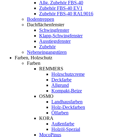
Allg. Zubehör FBS-40
Zubehör FBS-40 EV1
Zubehör FBS-40 RAL9016
Bodentreppen
Dachflächenfenster
Schwingfenster
Klapp-Schwingfenster
Ausstiegsfenster
Zubehör
Nebeneingangstüren
Farben, Holzschutz
Farben
REMMERS
Holzschutzcreme
Deckfarbe
Allgrund
Kompakt-Beize
OSMO
Landhausfarben
Holz-Deckfarben
Ölfarben
KORA
Außenfarbe
Holzöl-Spezial
MocoPinus