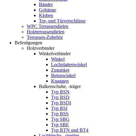
Bänder
Gehänge
Kloben
Tor- und Türverschlüsse
WPC Terrassendielen
Holzterrassendielen
Terrassen-Zubehör
Befestigungen
Holzverbinder
Winkelverbinder
Winkel
Lochplattenwinkel
Zuganker
Betonwinkel
Knaggen
Balkenschuhe, -träger
Typ BSN
Typ BSD
Typ BSDI
Typ BSI
Typ BSS
Typ SBG
Typ SBE
Typ BTN und BT4
Lochbleche, -streifen