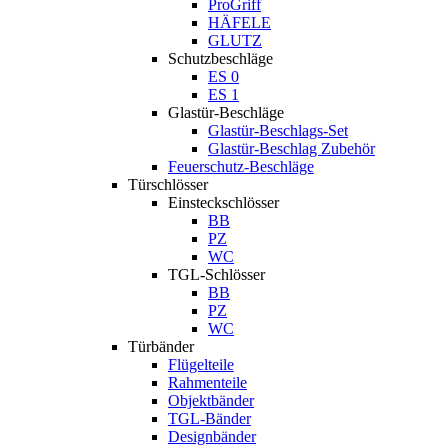
ProGriff
HÄFELE
GLUTZ
Schutzbeschläge
ES 0
ES 1
Glastür-Beschläge
Glastür-Beschlags-Set
Glastür-Beschlag Zubehör
Feuerschutz-Beschläge
Türschlösser
Einsteckschlösser
BB
PZ
WC
TGL-Schlösser
BB
PZ
WC
Türbänder
Flügelteile
Rahmenteile
Objektbänder
TGL-Bänder
Designbänder