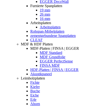
EGGER DecoWall
Furnierte Spanplatten
19 mm
26 mm
16 mm
Arbeitsplatten
Arbeitsplatten
Rohspan-Möbelplatten
zementgebundene Spanplatten
CLEAF
MDF & HDF Platten
MDF-Platten | FINSA | EGGER
MDF Standard
MDF Grundfolie
EGGER PerfectSense
FINSA MDF
HDF-Platten | FINSA | EGGER
Akustikpaneel
Leimholzplatten
Fichte
Kiefer
Buche
Eiche
Erle
Ahorn