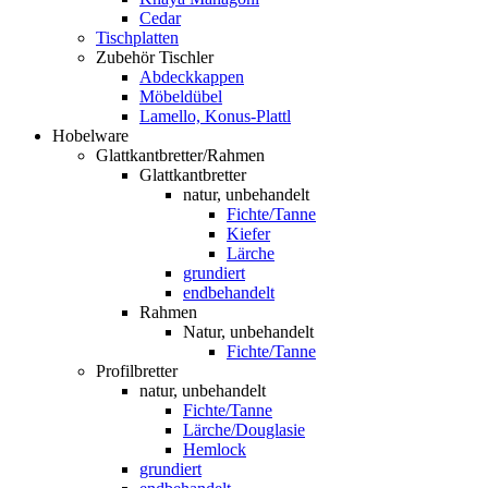
Cedar
Tischplatten
Zubehör Tischler
Abdeckkappen
Möbeldübel
Lamello, Konus-Plattl
Hobelware
Glattkantbretter/Rahmen
Glattkantbretter
natur, unbehandelt
Fichte/Tanne
Kiefer
Lärche
grundiert
endbehandelt
Rahmen
Natur, unbehandelt
Fichte/Tanne
Profilbretter
natur, unbehandelt
Fichte/Tanne
Lärche/Douglasie
Hemlock
grundiert