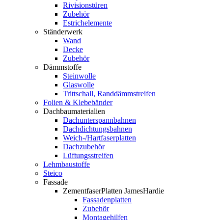
Rivisionstüren
Zubehör
Estrichelemente
Ständerwerk
Wand
Decke
Zubehör
Dämmstoffe
Steinwolle
Glaswolle
Trittschall, Randdämmstreifen
Folien & Klebebänder
Dachbaumaterialien
Dachunterspannbahnen
Dachdichtungsbahnen
Weich-/Hartfaserplatten
Dachzubehör
Lüftungsstreifen
Lehmbaustoffe
Steico
Fassade
ZementfaserPlatten JamesHardie
Fassadenplatten
Zubehör
Montagehilfen