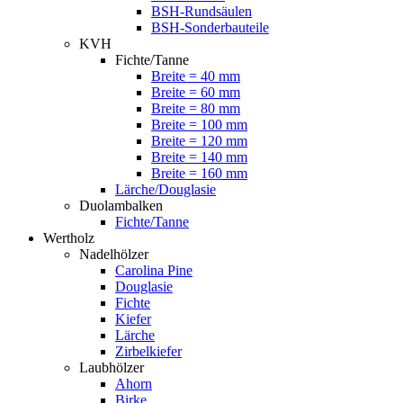
BSH-Rundsäulen
BSH-Sonderbauteile
KVH
Fichte/Tanne
Breite = 40 mm
Breite = 60 mm
Breite = 80 mm
Breite = 100 mm
Breite = 120 mm
Breite = 140 mm
Breite = 160 mm
Lärche/Douglasie
Duolambalken
Fichte/Tanne
Wertholz
Nadelhölzer
Carolina Pine
Douglasie
Fichte
Kiefer
Lärche
Zirbelkiefer
Laubhölzer
Ahorn
Birke