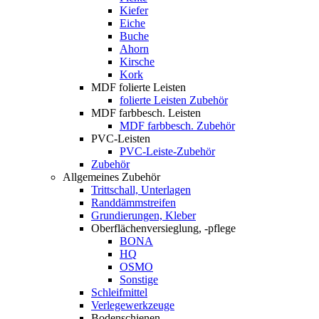
Kiefer
Eiche
Buche
Ahorn
Kirsche
Kork
MDF folierte Leisten
folierte Leisten Zubehör
MDF farbbesch. Leisten
MDF farbbesch. Zubehör
PVC-Leisten
PVC-Leiste-Zubehör
Zubehör
Allgemeines Zubehör
Trittschall, Unterlagen
Randdämmstreifen
Grundierungen, Kleber
Oberflächenversieglung, -pflege
BONA
HQ
OSMO
Sonstige
Schleifmittel
Verlegewerkzeuge
Bodenschienen