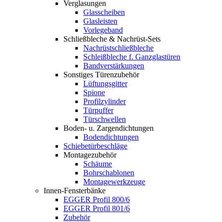
Verglasungen
Glasscheiben
Glasleisten
Vorlegeband
Schließbleche & Nachrüst-Sets
Nachrüstschließbleche
Schleißbleche f. Ganzglastüren
Bandverstärkungen
Sonstiges Türenzubehör
Lüftungsgitter
Spione
Profilzylinder
Türpuffer
Türschwellen
Boden- u. Zargendichtungen
Bodendichtungen
Schiebetürbeschläge
Montagezubehör
Schäume
Bohrschablonen
Montagewerkzeuge
Innen-Fensterbänke
EGGER Profil 800/6
EGGER Profil 801/6
Zubehör