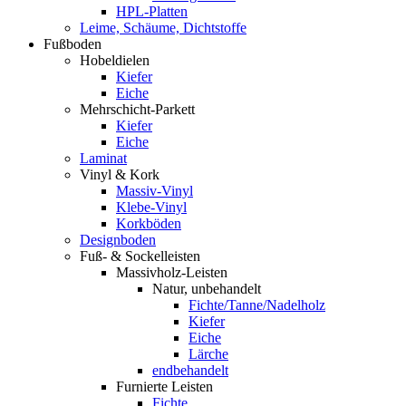
HPL-Platten
Leime, Schäume, Dichtstoffe
Fußboden
Hobeldielen
Kiefer
Eiche
Mehrschicht-Parkett
Kiefer
Eiche
Laminat
Vinyl & Kork
Massiv-Vinyl
Klebe-Vinyl
Korkböden
Designboden
Fuß- & Sockelleisten
Massivholz-Leisten
Natur, unbehandelt
Fichte/Tanne/Nadelholz
Kiefer
Eiche
Lärche
endbehandelt
Furnierte Leisten
Fichte