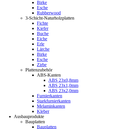
Birke
Esche
Rubberwood
3-Schicht-Naturholzplatten
Fichte
Kiefer
Buche
Eiche
Erle
Lärche
Birke
Esche
Zirbe
Plattenzubehör
ABS-Kanten
ABS 23x0,8mm
ABS 23x1,0mm
ABS 23x2,0mm
Furnierkanten
Starkfurnierkanten
Melaminkanten
Kleber
Ausbauprodukte
Bauplatten
Bauplatten