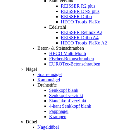
Stahl verzinkt
REISSER R2 plus
REISSER DNS plus
REISSER Dribo
HECO Tropix FlaKo
Edelstahl
REISSER Retinox A2
REISSER Dribo A4
HECO Tropix FlaKo A2
Beton- & Steinschrauben
HECO Multi-Monti
Fischer-Betonschrauben
EUROTec-Betonschrauben
Nägel
Sparrennägel
Kammnägel
Drahtstifte
Senkkopf blank
Senkkopf verzinkt
Stauchkopf verzinkt
4-kant Senkkopf blank
Pappnägel
Krampen
Dübel
Nageldübel