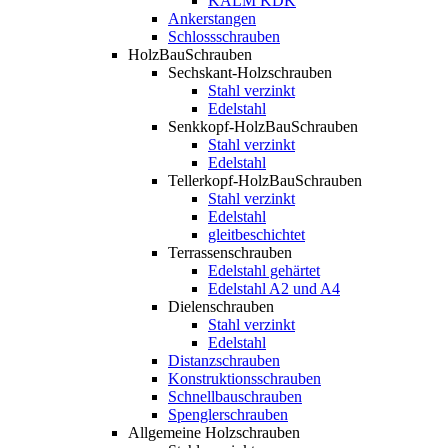
KALM KDK
Ankerstangen
Schlossschrauben
HolzBauSchrauben
Sechskant-Holzschrauben
Stahl verzinkt
Edelstahl
Senkkopf-HolzBauSchrauben
Stahl verzinkt
Edelstahl
Tellerkopf-HolzBauSchrauben
Stahl verzinkt
Edelstahl
gleitbeschichtet
Terrassenschrauben
Edelstahl gehärtet
Edelstahl A2 und A4
Dielenschrauben
Stahl verzinkt
Edelstahl
Distanzschrauben
Konstruktionsschrauben
Schnellbauschrauben
Spenglerschrauben
Allgemeine Holzschrauben