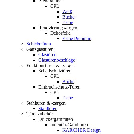
Blendrahmen
CPL
Weiß
Buche
Eiche
Renovierungszargen
Dekorfolie
Eiche Premium
Schiebetüren
Ganzglastüren
Glastüren
Glastürenbeschläge
Funktionstüren & -zargen
Schallschutztüren
CPL
Buche
Einbruchschutz-Türen
CPL
Eiche
Stahltüren & -zargen
Stahltüren
Türenzubehör
Drückergarnituren
Innentür-Garnituren
KARCHER Design