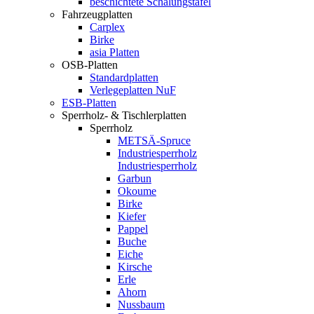
beschichtete Schalungstafel
Fahrzeugplatten
Carplex
Birke
asia Platten
OSB-Platten
Standardplatten
Verlegeplatten NuF
ESB-Platten
Sperrholz- & Tischlerplatten
Sperrholz
METSÄ-Spruce
Industriesperrholz
Industriesperrholz
Garbun
Okoume
Birke
Kiefer
Pappel
Buche
Eiche
Kirsche
Erle
Ahorn
Nussbaum