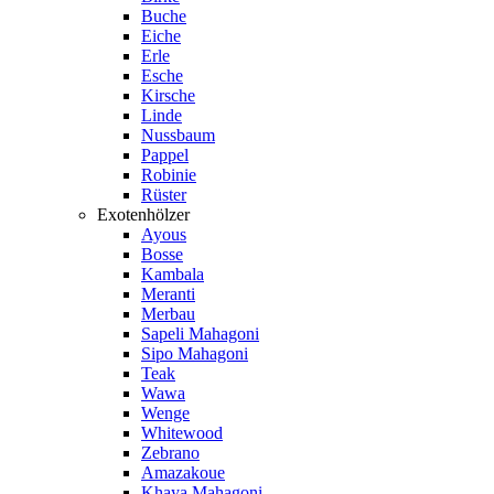
Buche
Eiche
Erle
Esche
Kirsche
Linde
Nussbaum
Pappel
Robinie
Rüster
Exotenhölzer
Ayous
Bosse
Kambala
Meranti
Merbau
Sapeli Mahagoni
Sipo Mahagoni
Teak
Wawa
Wenge
Whitewood
Zebrano
Amazakoue
Khaya Mahagoni