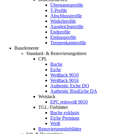
Übergangsprofile
T-Profile
Abschlussprofile
Winkelprofile
Ausgleichsprofile
Endprofile
Einfassprofile
Treppenkantprofile
Bauelemente
Standard- & Renovierungstüren
CPL
Buche
Eiche
Weißlack 9010
Weißlack 9016
Authentic Eiche DQ
Authentic RissEiche DA
Weislack
EPC reinweiß 9010
TGL-Türblätter
Buche exklusiv
Eiche Premium
Weiß
Renovierungstürblätter