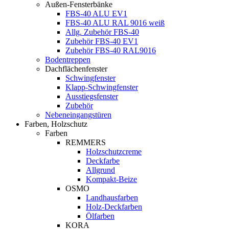
Außen-Fensterbänke
FBS-40 ALU EV1
FBS-40 ALU RAL 9016 weiß
Allg. Zubehör FBS-40
Zubehör FBS-40 EV1
Zubehör FBS-40 RAL9016
Bodentreppen
Dachflächenfenster
Schwingfenster
Klapp-Schwingfenster
Ausstiegsfenster
Zubehör
Nebeneingangstüren
Farben, Holzschutz
Farben
REMMERS
Holzschutzcreme
Deckfarbe
Allgrund
Kompakt-Beize
OSMO
Landhausfarben
Holz-Deckfarben
Ölfarben
KORA