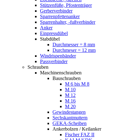
Stützenfüße, Pfostenträger
Gerberverbinder
Sparrenpfettenanker
Sparrenhalter, -fußverbinder
Anker
Einpressdübel
Stabdübel
Durchmesser = 8 mm
Durchmeser = 12 mm
Windrispenbänder
Passverbinder
Schrauben
Maschinenschrauben
Bauschrauben
M 6 bis M 8
M 10
M 12
M 16
M 20
Gewindestangen
Sechskantmuttern
GEKA-Scheiben
Ankerbolzen / Keilanker
Fischer FAZ II