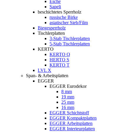
Esche
Sapeli
beschichtetes Sperrholz
russische Birke
asiatischer Sieb/Film
Biegesperrholz
Tischlerplatten
3-Stab Tischlerplatten
5-Stab Tischlerplatten
KERTO
KERTO Q
HERTO S
KERTO T
LVL X
Span- & Arbeitsplatten
EGGER
EGGER Eurodekor
8 mm
19 mm
25 mm
16 mm
EGGER Schichtstoff
EGGER Kompaktplatten
EGGER Arbeitsplatten
EGGER Interieurplatten