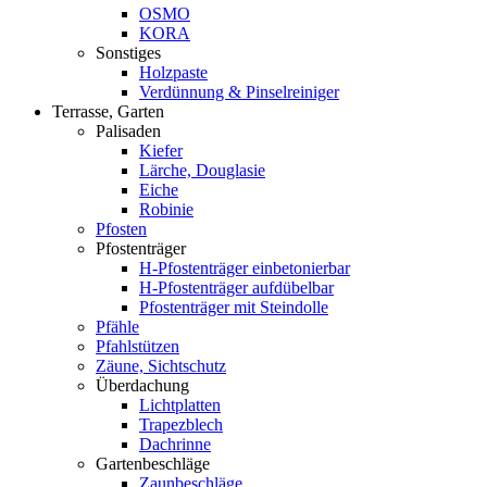
OSMO
KORA
Sonstiges
Holzpaste
Verdünnung & Pinselreiniger
Terrasse, Garten
Palisaden
Kiefer
Lärche, Douglasie
Eiche
Robinie
Pfosten
Pfostenträger
H-Pfostenträger einbetonierbar
H-Pfostenträger aufdübelbar
Pfostenträger mit Steindolle
Pfähle
Pfahlstützen
Zäune, Sichtschutz
Überdachung
Lichtplatten
Trapezblech
Dachrinne
Gartenbeschläge
Zaunbeschläge