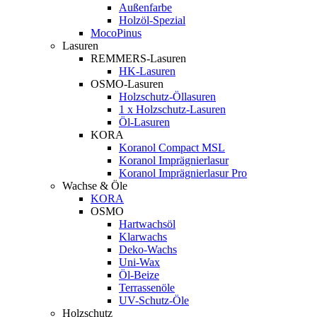
Außenfarbe
Holzöl-Spezial
MocoPinus
Lasuren
REMMERS-Lasuren
HK-Lasuren
OSMO-Lasuren
Holzschutz-Öllasuren
1 x Holzschutz-Lasuren
Öl-Lasuren
KORA
Koranol Compact MSL
Koranol Imprägnierlasur
Koranol Imprägnierlasur Pro
Wachse & Öle
KORA
OSMO
Hartwachsöl
Klarwachs
Deko-Wachs
Uni-Wax
Öl-Beize
Terrassenöle
UV-Schutz-Öle
Holzschutz