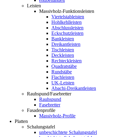
endbehandelt
Leisten
Massivholz-Funktionsleisten
Viertelstableisten
Hohlkehlleisten
Abschlussleisten
Eckschutzleisten
Bankleisten
Dreikantleisten
Tischleisten
Deckleisten
Rechteckleisten
Quadratstäbe
Rundstäbe
Flachleisten
UK-Leisten
Abachi-Dreikantleisten
Rauhspund/Fasebretter
Rauhspund
Fasebretter
Fasadenprofile
Massivholz-Profile
Platten
Schalungstafel
unbeschichtete Schalungstafel