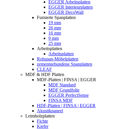
EGGER Arbeitsplatten
EGGER Interieurplatten
EGGER DecoWall
Furnierte Spanplatten
19 mm
26 mm
16 mm
9 mm
25 mm
Arbeitsplatten
Arbeitsplatten
Rohspan-Möbelplatten
zementgebundene Spanplatten
CLEAF
MDF & HDF Platten
MDF-Platten | FINSA | EGGER
MDF Standard
MDF Grundfolie
EGGER PerfectSense
FINSA MDF
HDF-Platten | FINSA | EGGER
Akustikpaneel
Leimholzplatten
Fichte
Kiefer