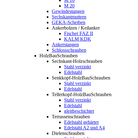
M 16
M 20
Gewindestangen
Sechskantmuttern
GEKA-Scheiben
Ankerbolzen / Keilanker
Fischer FAZ II
KALM KDK
Ankerstangen
Schlossschrauben
HolzBauSchrauben
Sechskant-Holzschrauben
Stahl verzinkt
Edelstahl
Senkkopf-HolzBauSchrauben
Stahl verzinkt
Edelstahl
Tellerkopf-HolzBauSchrauben
Stahl verzinkt
Edelstahl
gleitbeschichtet
Terrassenschrauben
Edelstahl gehärtet
Edelstahl A2 und A4
Dielenschrauben