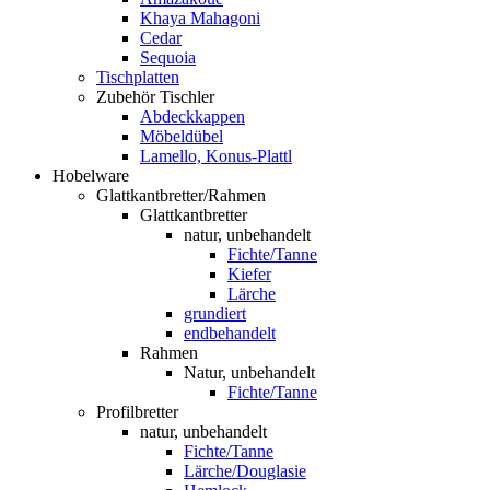
Khaya Mahagoni
Cedar
Sequoia
Tischplatten
Zubehör Tischler
Abdeckkappen
Möbeldübel
Lamello, Konus-Plattl
Hobelware
Glattkantbretter/Rahmen
Glattkantbretter
natur, unbehandelt
Fichte/Tanne
Kiefer
Lärche
grundiert
endbehandelt
Rahmen
Natur, unbehandelt
Fichte/Tanne
Profilbretter
natur, unbehandelt
Fichte/Tanne
Lärche/Douglasie