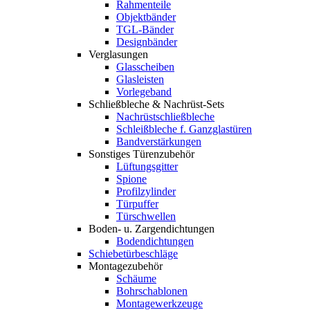
Rahmenteile
Objektbänder
TGL-Bänder
Designbänder
Verglasungen
Glasscheiben
Glasleisten
Vorlegeband
Schließbleche & Nachrüst-Sets
Nachrüstschließbleche
Schleißbleche f. Ganzglastüren
Bandverstärkungen
Sonstiges Türenzubehör
Lüftungsgitter
Spione
Profilzylinder
Türpuffer
Türschwellen
Boden- u. Zargendichtungen
Bodendichtungen
Schiebetürbeschläge
Montagezubehör
Schäume
Bohrschablonen
Montagewerkzeuge