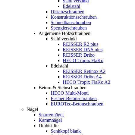
Stahl verzinkt
Edelstahl
Distanzschrauben
Konstruktionsschrauben
Schnellbauschrauben
Spenglerschrauben
Allgemeine Holzschrauben
Stahl verzinkt
REISSER R2 plus
REISSER DNS plus
REISSER Dribo
HECO Tropix FlaKo
Edelstahl
REISSER Retinox A2
REISSER Dribo A4
HECO Tropix FlaKo A2
Beton- & Steinschrauben
HECO Multi-Monti
Fischer-Betonschrauben
EUROTec-Betonschrauben
Nägel
Sparrennägel
Kammnägel
Drahtstifte
Senkkopf blank