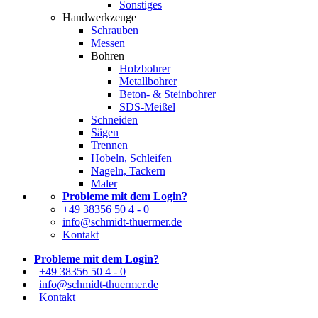
Sonstiges
Handwerkzeuge
Schrauben
Messen
Bohren
Holzbohrer
Metallbohrer
Beton- & Steinbohrer
SDS-Meißel
Schneiden
Sägen
Trennen
Hobeln, Schleifen
Nageln, Tackern
Maler
Probleme mit dem Login?
+49 38356 50 4 - 0
info@schmidt-thuermer.de
Kontakt
Probleme mit dem Login?
|
+49 38356 50 4 - 0
|
info@schmidt-thuermer.de
|
Kontakt