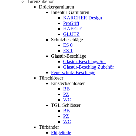
Türenzubehör
Drückergarnituren
Innentür-Garnituren
KARCHER Design
ProGriff
HÄFELE
GLUTZ
Schutzbeschläge
ES 0
ES 1
Glastür-Beschläge
Glastür-Beschlags-Set
Glastür-Beschlag Zubehör
Feuerschutz-Beschläge
Türschlösser
Einsteckschlösser
BB
PZ
WC
TGL-Schlösser
BB
PZ
WC
Türbänder
Flügelteile