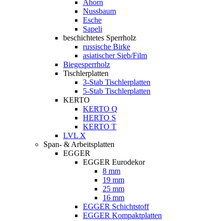
Ahorn
Nussbaum
Esche
Sapeli
beschichtetes Sperrholz
russische Birke
asiatischer Sieb/Film
Biegesperrholz
Tischlerplatten
3-Stab Tischlerplatten
5-Stab Tischlerplatten
KERTO
KERTO Q
HERTO S
KERTO T
LVL X
Span- & Arbeitsplatten
EGGER
EGGER Eurodekor
8 mm
19 mm
25 mm
16 mm
EGGER Schichtstoff
EGGER Kompaktplatten