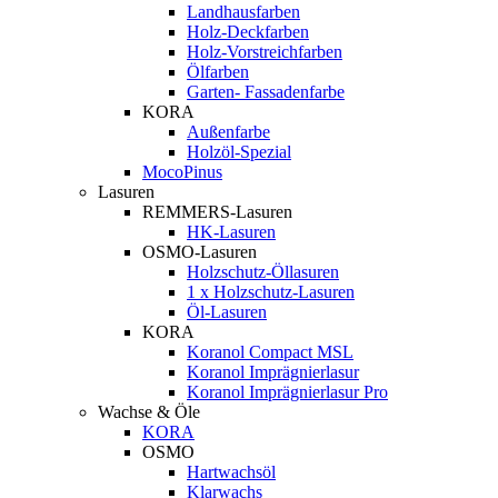
Landhausfarben
Holz-Deckfarben
Holz-Vorstreichfarben
Ölfarben
Garten- Fassadenfarbe
KORA
Außenfarbe
Holzöl-Spezial
MocoPinus
Lasuren
REMMERS-Lasuren
HK-Lasuren
OSMO-Lasuren
Holzschutz-Öllasuren
1 x Holzschutz-Lasuren
Öl-Lasuren
KORA
Koranol Compact MSL
Koranol Imprägnierlasur
Koranol Imprägnierlasur Pro
Wachse & Öle
KORA
OSMO
Hartwachsöl
Klarwachs