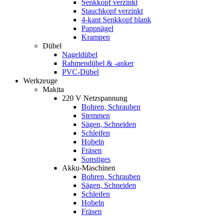
Senkkopf verzinkt
Stauchkopf verzinkt
4-kant Senkkopf blank
Pappnägel
Krampen
Dübel
Nageldübel
Rahmendübel & -anker
PVC-Dübel
Werkzeuge
Makita
220 V Netzspannung
Bohren, Schrauben
Stemmen
Sägen, Schneiden
Schleifen
Hobeln
Fräsen
Sonstiges
Akku-Maschinen
Bohren, Schrauben
Sägen, Schneiden
Schleifen
Hobeln
Fräsen