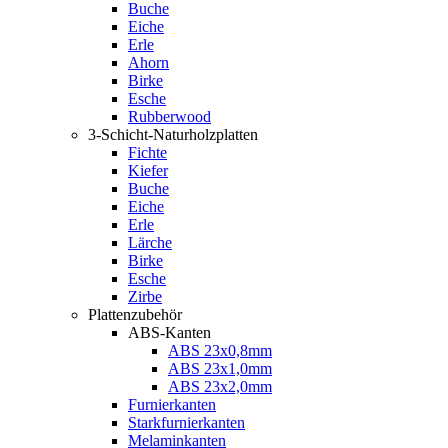
Buche
Eiche
Erle
Ahorn
Birke
Esche
Rubberwood
3-Schicht-Naturholzplatten
Fichte
Kiefer
Buche
Eiche
Erle
Lärche
Birke
Esche
Zirbe
Plattenzubehör
ABS-Kanten
ABS 23x0,8mm
ABS 23x1,0mm
ABS 23x2,0mm
Furnierkanten
Starkfurnierkanten
Melaminkanten