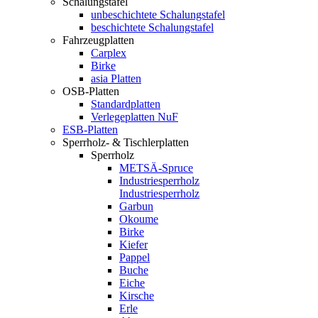
Schalungstafel
unbeschichtete Schalungstafel
beschichtete Schalungstafel
Fahrzeugplatten
Carplex
Birke
asia Platten
OSB-Platten
Standardplatten
Verlegeplatten NuF
ESB-Platten
Sperrholz- & Tischlerplatten
Sperrholz
METSÄ-Spruce
Industriesperrholz
Industriesperrholz
Garbun
Okoume
Birke
Kiefer
Pappel
Buche
Eiche
Kirsche
Erle