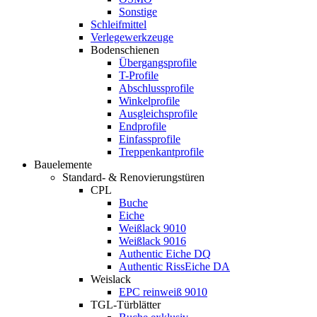
Sonstige
Schleifmittel
Verlegewerkzeuge
Bodenschienen
Übergangsprofile
T-Profile
Abschlussprofile
Winkelprofile
Ausgleichsprofile
Endprofile
Einfassprofile
Treppenkantprofile
Bauelemente
Standard- & Renovierungstüren
CPL
Buche
Eiche
Weißlack 9010
Weißlack 9016
Authentic Eiche DQ
Authentic RissEiche DA
Weislack
EPC reinweiß 9010
TGL-Türblätter