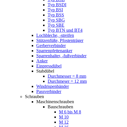
Typ BSDI
Typ BSI
Typ BSS
Typ SBG
Typ SBE
Typ BTN und BT4
Lochbleche, -streifen
Stützenfüße, Pfostenträger
Gerberverbinder
Sparrenpfettenanker
Sparrenhalter, -fußverbinder
Anker
Einpressdübel
Stabdübel
Durchmesser = 8 mm
Durchmeser = 12 mm
Windrispenbänder
Passverbinder
Schrauben
Maschinenschrauben
Bauschrauben
M 6 bis M 8
M 10
M 12