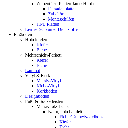
ZementfaserPlatten JamesHardie
Fassadenplatten
Zubehör
Montagehilfen
HPL-Platten
Leime, Schäume, Dichtstoffe
Fußboden
Hobeldielen
Kiefer
Eiche
Mehrschicht-Parkett
Kiefer
Eiche
Laminat
Vinyl & Kork
Massiv-Vinyl
Klebe-Vinyl
Korkböden
Designboden
Fuß- & Sockelleisten
Massivholz-Leisten
Natur, unbehandelt
Fichte/Tanne/Nadelholz
Kiefer
Eiche