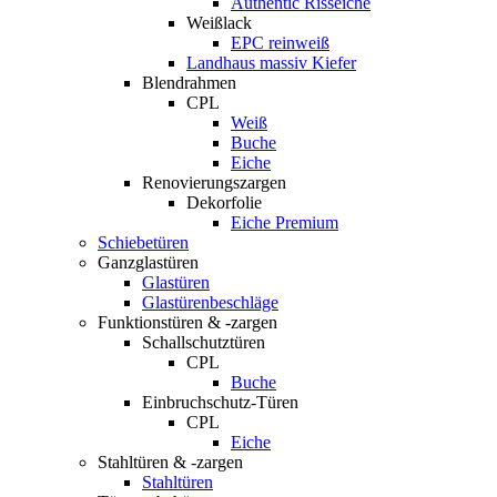
Authentic Risseiche
Weißlack
EPC reinweiß
Landhaus massiv Kiefer
Blendrahmen
CPL
Weiß
Buche
Eiche
Renovierungszargen
Dekorfolie
Eiche Premium
Schiebetüren
Ganzglastüren
Glastüren
Glastürenbeschläge
Funktionstüren & -zargen
Schallschutztüren
CPL
Buche
Einbruchschutz-Türen
CPL
Eiche
Stahltüren & -zargen
Stahltüren