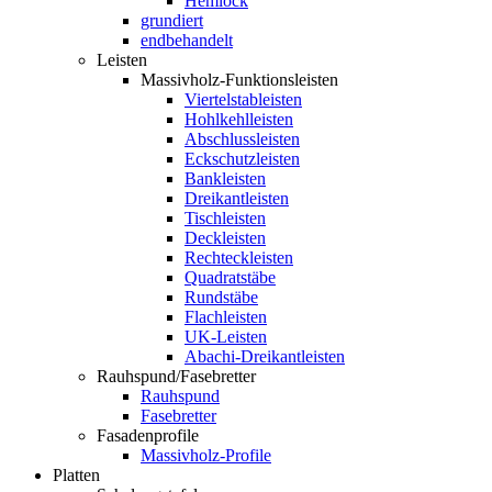
Hemlock
grundiert
endbehandelt
Leisten
Massivholz-Funktionsleisten
Viertelstableisten
Hohlkehlleisten
Abschlussleisten
Eckschutzleisten
Bankleisten
Dreikantleisten
Tischleisten
Deckleisten
Rechteckleisten
Quadratstäbe
Rundstäbe
Flachleisten
UK-Leisten
Abachi-Dreikantleisten
Rauhspund/Fasebretter
Rauhspund
Fasebretter
Fasadenprofile
Massivholz-Profile
Platten