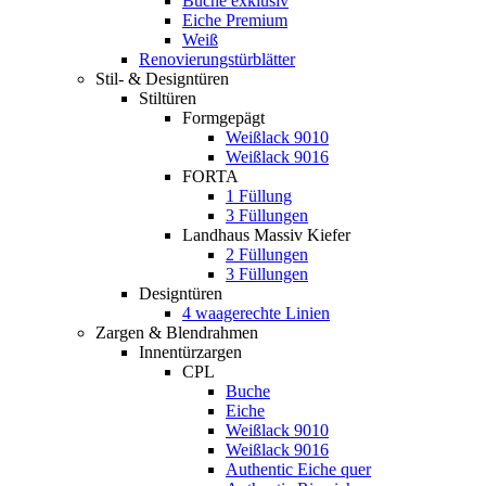
Buche exklusiv
Eiche Premium
Weiß
Renovierungstürblätter
Stil- & Designtüren
Stiltüren
Formgepägt
Weißlack 9010
Weißlack 9016
FORTA
1 Füllung
3 Füllungen
Landhaus Massiv Kiefer
2 Füllungen
3 Füllungen
Designtüren
4 waagerechte Linien
Zargen & Blendrahmen
Innentürzargen
CPL
Buche
Eiche
Weißlack 9010
Weißlack 9016
Authentic Eiche quer