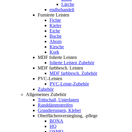
Lärche
endbehandelt
Furnierte Leisten
Fichte
Kiefer
Eiche
Buche
Ahorn
Kirsche
Kork
MDF folierte Leisten
folierte Leisten Zubehör
MDF farbbesch. Leisten
MDF farbbesch. Zubehör
PVC-Leisten
PVC-Leiste-Zubehör
Zubehör
Allgemeines Zubehör
Trittschall, Unterlagen
Randdämmstreifen
Grundierungen, Kleber
Oberflächenversieglung, -pflege
BONA
HQ
OSMO