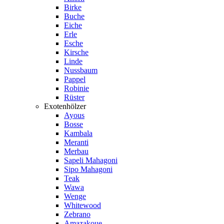
Birke
Buche
Eiche
Erle
Esche
Kirsche
Linde
Nussbaum
Pappel
Robinie
Rüster
Exotenhölzer
Ayous
Bosse
Kambala
Meranti
Merbau
Sapeli Mahagoni
Sipo Mahagoni
Teak
Wawa
Wenge
Whitewood
Zebrano
Amazakoue