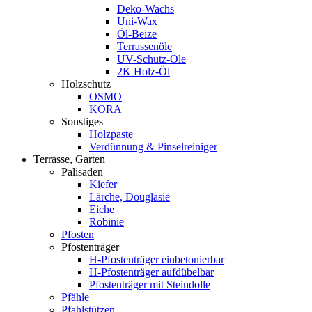
Deko-Wachs
Uni-Wax
Öl-Beize
Terrassenöle
UV-Schutz-Öle
2K Holz-Öl
Holzschutz
OSMO
KORA
Sonstiges
Holzpaste
Verdünnung & Pinselreiniger
Terrasse, Garten
Palisaden
Kiefer
Lärche, Douglasie
Eiche
Robinie
Pfosten
Pfostenträger
H-Pfostenträger einbetonierbar
H-Pfostenträger aufdübelbar
Pfostenträger mit Steindolle
Pfähle
Pfahlstützen