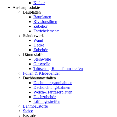
Kleber
Ausbauprodukte
Bauplatten
Bauplatten
Rivisionstüren
Zubehör
Estrichelemente
Ständerwerk
Wand
Decke
Zubehör
Dämmstoffe
Steinwolle
Glaswolle
Trittschall, Randdämmstreifen
Folien & Klebebänder
Dachbaumaterialien
Dachunterspannbahnen
Dachdichtungsbahnen
Weich-/Hartfaserplatten
Dachzubehör
Lüftungsstreifen
Lehmbaustoffe
Steico
Fassade