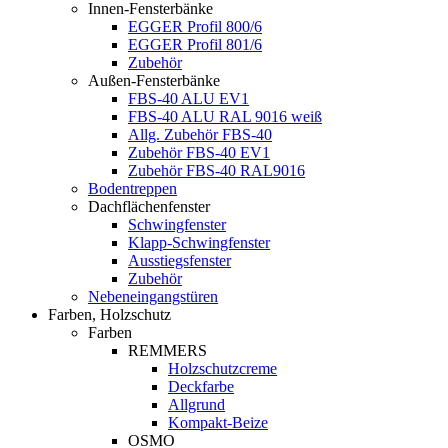
Innen-Fensterbänke
EGGER Profil 800/6
EGGER Profil 801/6
Zubehör
Außen-Fensterbänke
FBS-40 ALU EV1
FBS-40 ALU RAL 9016 weiß
Allg. Zubehör FBS-40
Zubehör FBS-40 EV1
Zubehör FBS-40 RAL9016
Bodentreppen
Dachflächenfenster
Schwingfenster
Klapp-Schwingfenster
Ausstiegsfenster
Zubehör
Nebeneingangstüren
Farben, Holzschutz
Farben
REMMERS
Holzschutzcreme
Deckfarbe
Allgrund
Kompakt-Beize
OSMO