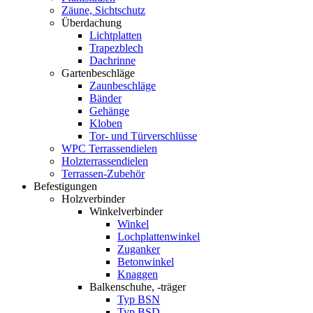
Zäune, Sichtschutz
Überdachung
Lichtplatten
Trapezblech
Dachrinne
Gartenbeschläge
Zaunbeschläge
Bänder
Gehänge
Kloben
Tor- und Türverschlüsse
WPC Terrassendielen
Holzterrassendielen
Terrassen-Zubehör
Befestigungen
Holzverbinder
Winkelverbinder
Winkel
Lochplattenwinkel
Zuganker
Betonwinkel
Knaggen
Balkenschuhe, -träger
Typ BSN
Typ BSD