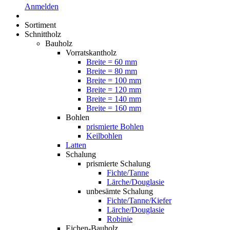
Anmelden
Sortiment
Schnittholz
Bauholz
Vorratskantholz
Breite = 60 mm
Breite = 80 mm
Breite = 100 mm
Breite = 120 mm
Breite = 140 mm
Breite = 160 mm
Bohlen
prismierte Bohlen
Keilbohlen
Latten
Schalung
prismierte Schalung
Fichte/Tanne
Lärche/Douglasie
unbesämte Schalung
Fichte/Tanne/Kiefer
Lärche/Douglasie
Robinie
Eichen-Bauholz