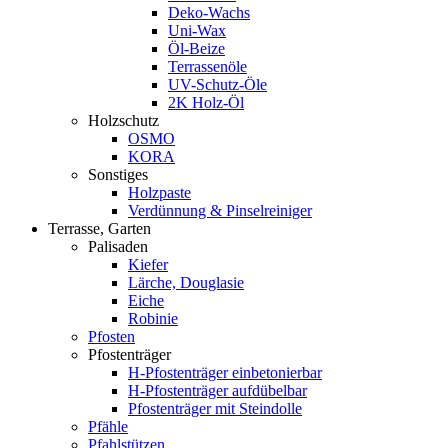
Deko-Wachs
Uni-Wax
Öl-Beize
Terrassenöle
UV-Schutz-Öle
2K Holz-Öl
Holzschutz
OSMO
KORA
Sonstiges
Holzpaste
Verdünnung & Pinselreiniger
Terrasse, Garten
Palisaden
Kiefer
Lärche, Douglasie
Eiche
Robinie
Pfosten
Pfostenträger
H-Pfostenträger einbetonierbar
H-Pfostenträger aufdübelbar
Pfostenträger mit Steindolle
Pfähle
Pfahlstützen