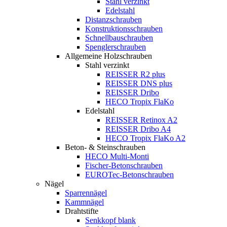
Stahl verzinkt
Edelstahl
Distanzschrauben
Konstruktionsschrauben
Schnellbauschrauben
Spenglerschrauben
Allgemeine Holzschrauben
Stahl verzinkt
REISSER R2 plus
REISSER DNS plus
REISSER Dribo
HECO Tropix FlaKo
Edelstahl
REISSER Retinox A2
REISSER Dribo A4
HECO Tropix FlaKo A2
Beton- & Steinschrauben
HECO Multi-Monti
Fischer-Betonschrauben
EUROTec-Betonschrauben
Nägel
Sparrennägel
Kammnägel
Drahtstifte
Senkkopf blank