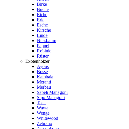
Birke
Buche
Eiche
Erle
Esche
Kirsche
Linde
Nussbaum
Pappel
Robinie
Rüster
Exotenhölzer
Ayous
Bosse
Kambala
Meranti
Merbau
Sapeli Mahagoni
Sipo Mahagoni
Teak
Wawa
Wenge
Whitewood
Zebrano
Amazakoue