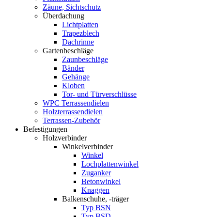
Zäune, Sichtschutz
Überdachung
Lichtplatten
Trapezblech
Dachrinne
Gartenbeschläge
Zaunbeschläge
Bänder
Gehänge
Kloben
Tor- und Türverschlüsse
WPC Terrassendielen
Holzterrassendielen
Terrassen-Zubehör
Befestigungen
Holzverbinder
Winkelverbinder
Winkel
Lochplattenwinkel
Zuganker
Betonwinkel
Knaggen
Balkenschuhe, -träger
Typ BSN
Typ BSD