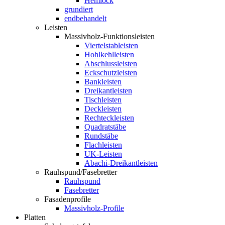
Hemlock
grundiert
endbehandelt
Leisten
Massivholz-Funktionsleisten
Viertelstableisten
Hohlkehlleisten
Abschlussleisten
Eckschutzleisten
Bankleisten
Dreikantleisten
Tischleisten
Deckleisten
Rechteckleisten
Quadratstäbe
Rundstäbe
Flachleisten
UK-Leisten
Abachi-Dreikantleisten
Rauhspund/Fasebretter
Rauhspund
Fasebretter
Fasadenprofile
Massivholz-Profile
Platten