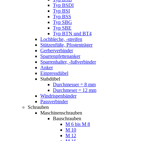
Typ BSDI
Typ BSI
Typ BSS
Typ SBG
Typ SBE
Typ BTN und BT4
Lochbleche, -streifen
Stützenfüße, Pfostenträger
Gerberverbinder
Sparrenpfettenanker
Sparrenhalter, -fußverbinder
Anker
Einpressdübel
Stabdübel
Durchmesser = 8 mm
Durchmeser = 12 mm
Windrispenbänder
Passverbinder
Schrauben
Maschinenschrauben
Bauschrauben
M 6 bis M 8
M 10
M 12