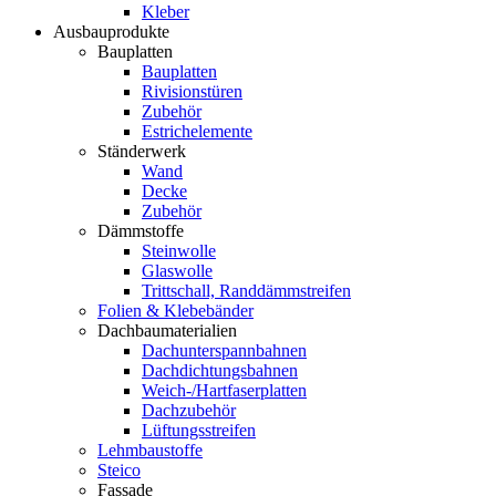
Kleber
Ausbauprodukte
Bauplatten
Bauplatten
Rivisionstüren
Zubehör
Estrichelemente
Ständerwerk
Wand
Decke
Zubehör
Dämmstoffe
Steinwolle
Glaswolle
Trittschall, Randdämmstreifen
Folien & Klebebänder
Dachbaumaterialien
Dachunterspannbahnen
Dachdichtungsbahnen
Weich-/Hartfaserplatten
Dachzubehör
Lüftungsstreifen
Lehmbaustoffe
Steico
Fassade