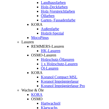
Landhausfarben
Holz-Deckfarben
Holz-Vorstreichfarben
Ölfarben
Garten- Fassadenfarbe
KORA
Außenfarbe
Holzöl-Spezial
MocoPinus
Lasuren
REMMERS-Lasuren
HK-Lasuren
OSMO-Lasuren
Holzschutz-Öllasuren
1 x Holzschutz-Lasuren
Öl-Lasuren
KORA
Koranol Compact MSL
Koranol Imprägnierlasur
Koranol Imprägnierlasur Pro
Wachse & Öle
KORA
OSMO
Hartwachsöl
Klarwachs