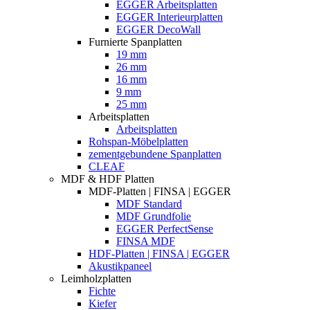
EGGER Arbeitsplatten
EGGER Interieurplatten
EGGER DecoWall
Furnierte Spanplatten
19 mm
26 mm
16 mm
9 mm
25 mm
Arbeitsplatten
Arbeitsplatten
Rohspan-Möbelplatten
zementgebundene Spanplatten
CLEAF
MDF & HDF Platten
MDF-Platten | FINSA | EGGER
MDF Standard
MDF Grundfolie
EGGER PerfectSense
FINSA MDF
HDF-Platten | FINSA | EGGER
Akustikpaneel
Leimholzplatten
Fichte
Kiefer