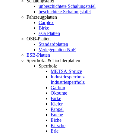
Schalungstafel
unbeschichtete Schalungstafel
beschichtete Schalungstafel
Fahrzeugplatten
Carplex
Birke
asia Platten
OSB-Platten
Standardplatten
Verlegeplatten NuF
ESB-Platten
Sperrholz- & Tischlerplatten
Sperrholz
METSÄ-Spruce
Industriesperrholz
Industriesperrholz
Garbun
Okoume
Birke
Kiefer
Pappel
Buche
Eiche
Kirsche
Erle