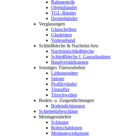
Rahmenteile
Objektbänder
TGL-Bänder
Designbänder
Verglasungen
Glasscheiben
Glasleisten
Vorlegeband
Schließbleche & Nachrüst-Sets
Nachrüstschließbleche
Schleißbleche f. Ganzglastüren
Bandverstärkungen
Sonstiges Türenzubehör
Lüftungsgitter
Spione
Profilzylinder
Türpuffer
Türschwellen
Boden- u. Zargendichtungen
Bodendichtungen
Schiebetürbeschläge
Montagezubehör
Schäume
Bohrschablonen
Montagewerkzeuge