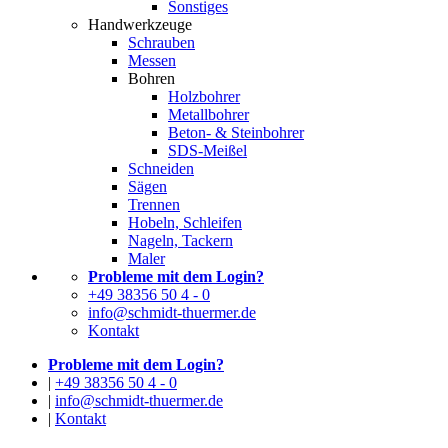
Sonstiges
Handwerkzeuge
Schrauben
Messen
Bohren
Holzbohrer
Metallbohrer
Beton- & Steinbohrer
SDS-Meißel
Schneiden
Sägen
Trennen
Hobeln, Schleifen
Nageln, Tackern
Maler
Probleme mit dem Login?
+49 38356 50 4 - 0
info@schmidt-thuermer.de
Kontakt
Probleme mit dem Login?
|
+49 38356 50 4 - 0
|
info@schmidt-thuermer.de
|
Kontakt