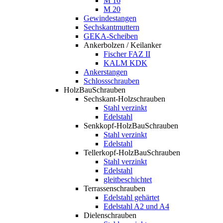
M 16
M 20
Gewindestangen
Sechskantmuttern
GEKA-Scheiben
Ankerbolzen / Keilanker
Fischer FAZ II
KALM KDK
Ankerstangen
Schlossschrauben
HolzBauSchrauben
Sechskant-Holzschrauben
Stahl verzinkt
Edelstahl
Senkkopf-HolzBauSchrauben
Stahl verzinkt
Edelstahl
Tellerkopf-HolzBauSchrauben
Stahl verzinkt
Edelstahl
gleitbeschichtet
Terrassenschrauben
Edelstahl gehärtet
Edelstahl A2 und A4
Dielenschrauben