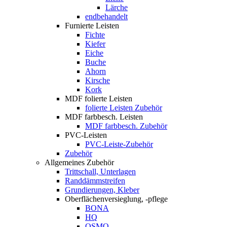
Lärche
endbehandelt
Furnierte Leisten
Fichte
Kiefer
Eiche
Buche
Ahorn
Kirsche
Kork
MDF folierte Leisten
folierte Leisten Zubehör
MDF farbbesch. Leisten
MDF farbbesch. Zubehör
PVC-Leisten
PVC-Leiste-Zubehör
Zubehör
Allgemeines Zubehör
Trittschall, Unterlagen
Randdämmstreifen
Grundierungen, Kleber
Oberflächenversieglung, -pflege
BONA
HQ
OSMO