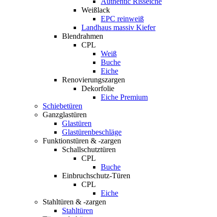
Authentic Risseiche
Weißlack
EPC reinweiß
Landhaus massiv Kiefer
Blendrahmen
CPL
Weiß
Buche
Eiche
Renovierungszargen
Dekorfolie
Eiche Premium
Schiebetüren
Ganzglastüren
Glastüren
Glastürenbeschläge
Funktionstüren & -zargen
Schallschutztüren
CPL
Buche
Einbruchschutz-Türen
CPL
Eiche
Stahltüren & -zargen
Stahltüren