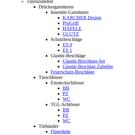
Türenzubehör
Drückergarnituren
Innentür-Garnituren
KARCHER Design
ProGriff
HÄFELE
GLUTZ
Schutzbeschläge
ES 0
ES 1
Glastür-Beschläge
Glastür-Beschlags-Set
Glastür-Beschlag Zubehör
Feuerschutz-Beschläge
Türschlösser
Einsteckschlösser
BB
PZ
WC
TGL-Schlösser
BB
PZ
WC
Türbänder
Flügelteile