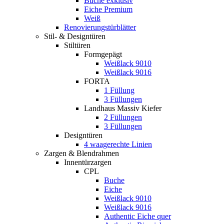
Buche exklusiv
Eiche Premium
Weiß
Renovierungstürblätter
Stil- & Designtüren
Stiltüren
Formgepägt
Weißlack 9010
Weißlack 9016
FORTA
1 Füllung
3 Füllungen
Landhaus Massiv Kiefer
2 Füllungen
3 Füllungen
Designtüren
4 waagerechte Linien
Zargen & Blendrahmen
Innentürzargen
CPL
Buche
Eiche
Weißlack 9010
Weißlack 9016
Authentic Eiche quer