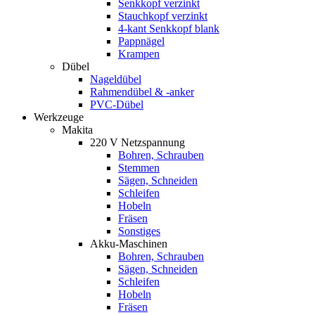
Senkkopf verzinkt
Stauchkopf verzinkt
4-kant Senkkopf blank
Pappnägel
Krampen
Dübel
Nageldübel
Rahmendübel & -anker
PVC-Dübel
Werkzeuge
Makita
220 V Netzspannung
Bohren, Schrauben
Stemmen
Sägen, Schneiden
Schleifen
Hobeln
Fräsen
Sonstiges
Akku-Maschinen
Bohren, Schrauben
Sägen, Schneiden
Schleifen
Hobeln
Fräsen