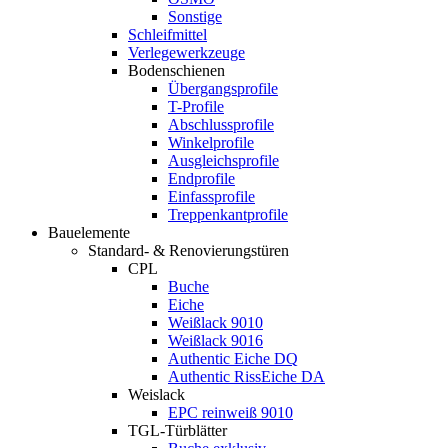
Sonstige
Schleifmittel
Verlegewerkzeuge
Bodenschienen
Übergangsprofile
T-Profile
Abschlussprofile
Winkelprofile
Ausgleichsprofile
Endprofile
Einfassprofile
Treppenkantprofile
Bauelemente
Standard- & Renovierungstüren
CPL
Buche
Eiche
Weißlack 9010
Weißlack 9016
Authentic Eiche DQ
Authentic RissEiche DA
Weislack
EPC reinweiß 9010
TGL-Türblätter