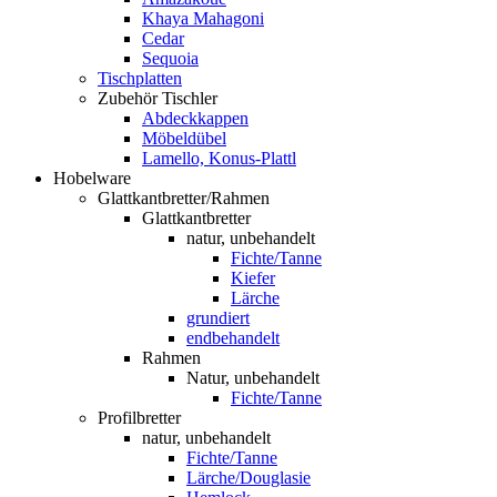
Khaya Mahagoni
Cedar
Sequoia
Tischplatten
Zubehör Tischler
Abdeckkappen
Möbeldübel
Lamello, Konus-Plattl
Hobelware
Glattkantbretter/Rahmen
Glattkantbretter
natur, unbehandelt
Fichte/Tanne
Kiefer
Lärche
grundiert
endbehandelt
Rahmen
Natur, unbehandelt
Fichte/Tanne
Profilbretter
natur, unbehandelt
Fichte/Tanne
Lärche/Douglasie