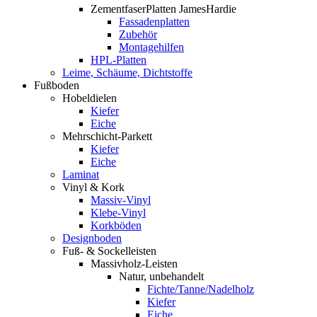
ZementfaserPlatten JamesHardie
Fassadenplatten
Zubehör
Montagehilfen
HPL-Platten
Leime, Schäume, Dichtstoffe
Fußboden
Hobeldielen
Kiefer
Eiche
Mehrschicht-Parkett
Kiefer
Eiche
Laminat
Vinyl & Kork
Massiv-Vinyl
Klebe-Vinyl
Korkböden
Designboden
Fuß- & Sockelleisten
Massivholz-Leisten
Natur, unbehandelt
Fichte/Tanne/Nadelholz
Kiefer
Eiche