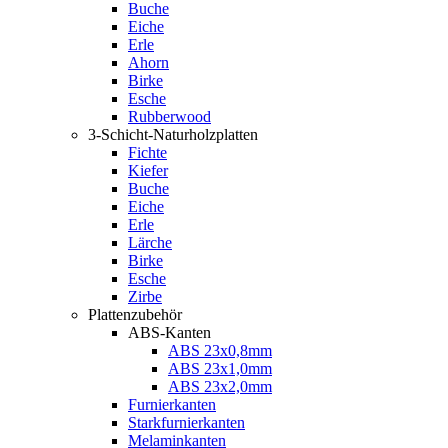
Buche
Eiche
Erle
Ahorn
Birke
Esche
Rubberwood
3-Schicht-Naturholzplatten
Fichte
Kiefer
Buche
Eiche
Erle
Lärche
Birke
Esche
Zirbe
Plattenzubehör
ABS-Kanten
ABS 23x0,8mm
ABS 23x1,0mm
ABS 23x2,0mm
Furnierkanten
Starkfurnierkanten
Melaminkanten