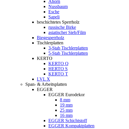
Ahorn
Nussbaum
Esche
Sapeli
beschichtetes Sperrholz
russische Birke
asiatischer Sieb/Film
Biegesperrholz
Tischlerplatten
3-Stab Tischlerplatten
5-Stab Tischlerplatten
KERTO
KERTO Q
HERTO S
KERTO T
LVL X
Span- & Arbeitsplatten
EGGER
EGGER Eurodekor
8 mm
19 mm
25 mm
16 mm
EGGER Schichtstoff
EGGER Kompaktplatten