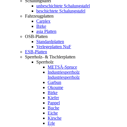
Schalungstafel
unbeschichtete Schalungstafel
beschichtete Schalungstafel
Fahrzeugplatten
Carplex
Birke
asia Platten
OSB-Platten
Standardplatten
Verlegeplatten NuF
ESB-Platten
Sperrholz- & Tischlerplatten
Sperrholz
METSÄ-Spruce
Industriesperrholz
Industriesperrholz
Garbun
Okoume
Birke
Kiefer
Pappel
Buche
Eiche
Kirsche
Erle