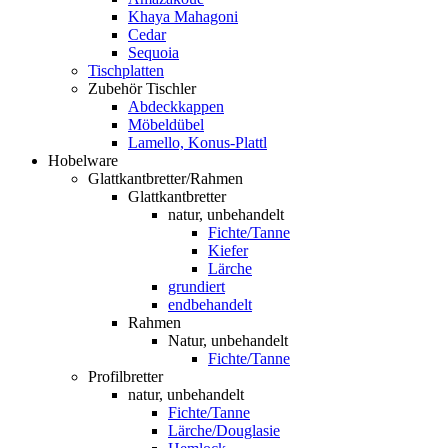
Khaya Mahagoni
Cedar
Sequoia
Tischplatten
Zubehör Tischler
Abdeckkappen
Möbeldübel
Lamello, Konus-Plattl
Hobelware
Glattkantbretter/Rahmen
Glattkantbretter
natur, unbehandelt
Fichte/Tanne
Kiefer
Lärche
grundiert
endbehandelt
Rahmen
Natur, unbehandelt
Fichte/Tanne
Profilbretter
natur, unbehandelt
Fichte/Tanne
Lärche/Douglasie