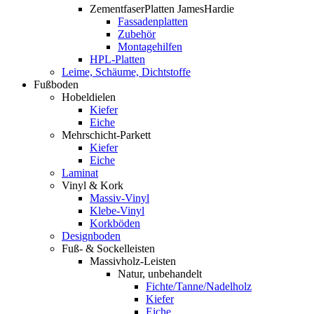
ZementfaserPlatten JamesHardie
Fassadenplatten
Zubehör
Montagehilfen
HPL-Platten
Leime, Schäume, Dichtstoffe
Fußboden
Hobeldielen
Kiefer
Eiche
Mehrschicht-Parkett
Kiefer
Eiche
Laminat
Vinyl & Kork
Massiv-Vinyl
Klebe-Vinyl
Korkböden
Designboden
Fuß- & Sockelleisten
Massivholz-Leisten
Natur, unbehandelt
Fichte/Tanne/Nadelholz
Kiefer
Eiche