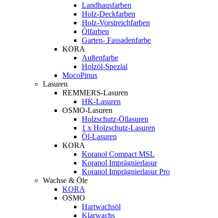
Landhausfarben
Holz-Deckfarben
Holz-Vorstreichfarben
Ölfarben
Garten- Fassadenfarbe
KORA
Außenfarbe
Holzöl-Spezial
MocoPinus
Lasuren
REMMERS-Lasuren
HK-Lasuren
OSMO-Lasuren
Holzschutz-Öllasuren
1 x Holzschutz-Lasuren
Öl-Lasuren
KORA
Koranol Compact MSL
Koranol Imprägnierlasur
Koranol Imprägnierlasur Pro
Wachse & Öle
KORA
OSMO
Hartwachsöl
Klarwachs