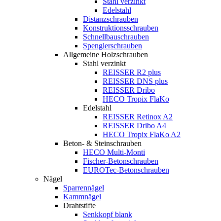
Stahl verzinkt
Edelstahl
Distanzschrauben
Konstruktionsschrauben
Schnellbauschrauben
Spenglerschrauben
Allgemeine Holzschrauben
Stahl verzinkt
REISSER R2 plus
REISSER DNS plus
REISSER Dribo
HECO Tropix FlaKo
Edelstahl
REISSER Retinox A2
REISSER Dribo A4
HECO Tropix FlaKo A2
Beton- & Steinschrauben
HECO Multi-Monti
Fischer-Betonschrauben
EUROTec-Betonschrauben
Nägel
Sparrennägel
Kammnägel
Drahtstifte
Senkkopf blank