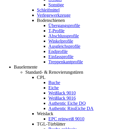
Sonstige
Schleifmittel
Verlegewerkzeuge
Bodenschienen
Übergangsprofile
T-Profile
Abschlussprofile
Winkelprofile
Ausgleichsprofile
Endprofile
Einfassprofile
Treppenkantprofile
Bauelemente
Standard- & Renovierungstüren
CPL
Buche
Eiche
Weißlack 9010
Weißlack 9016
Authentic Eiche DQ
Authentic RissEiche DA
Weislack
EPC reinweiß 9010
TGL-Türblätter