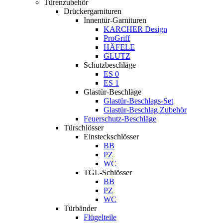
Türenzubehör
Drückergarnituren
Innentür-Garnituren
KARCHER Design
ProGriff
HÄFELE
GLUTZ
Schutzbeschläge
ES 0
ES 1
Glastür-Beschläge
Glastür-Beschlags-Set
Glastür-Beschlag Zubehör
Feuerschutz-Beschläge
Türschlösser
Einsteckschlösser
BB
PZ
WC
TGL-Schlösser
BB
PZ
WC
Türbänder
Flügelteile