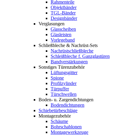
Rahmenteile
Objektbänder
TGL-Bänder
Designbänder
Verglasungen
Glasscheiben
Glasleisten
Vorlegeband
Schließbleche & Nachrüst-Sets
Nachrüstschließbleche
Schleißbleche f. Ganzglastüren
Bandverstärkungen
Sonstiges Türenzubehör
Lüftungsgitter
Spione
Profilzylinder
Türpuffer
Türschwellen
Boden- u. Zargendichtungen
Bodendichtungen
Schiebetürbeschläge
Montagezubehör
Schäume
Bohrschablonen
Montagewerkzeuge