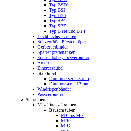
Typ BSDI
Typ BSI
Typ BSS
Typ SBG
Typ SBE
Typ BTN und BT4
Lochbleche, -streifen
Stützenfüße, Pfostenträger
Gerberverbinder
Sparrenpfettenanker
Sparrenhalter, -fußverbinder
Anker
Einpressdübel
Stabdübel
Durchmesser = 8 mm
Durchmeser = 12 mm
Windrispenbänder
Passverbinder
Schrauben
Maschinenschrauben
Bauschrauben
M 6 bis M 8
M 10
M 12