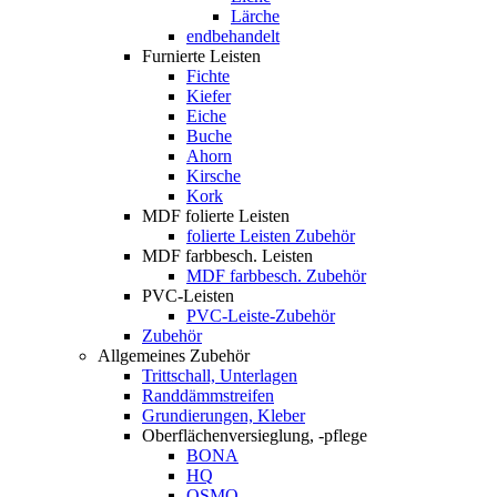
Lärche
endbehandelt
Furnierte Leisten
Fichte
Kiefer
Eiche
Buche
Ahorn
Kirsche
Kork
MDF folierte Leisten
folierte Leisten Zubehör
MDF farbbesch. Leisten
MDF farbbesch. Zubehör
PVC-Leisten
PVC-Leiste-Zubehör
Zubehör
Allgemeines Zubehör
Trittschall, Unterlagen
Randdämmstreifen
Grundierungen, Kleber
Oberflächenversieglung, -pflege
BONA
HQ
OSMO