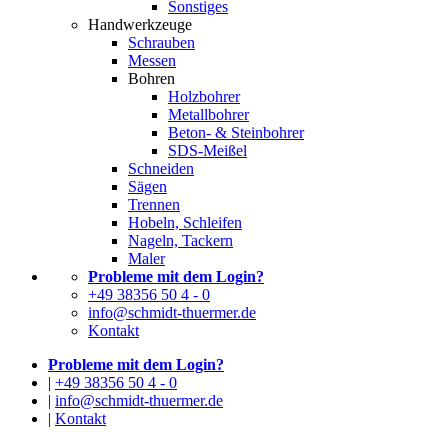
Sonstiges
Handwerkzeuge
Schrauben
Messen
Bohren
Holzbohrer
Metallbohrer
Beton- & Steinbohrer
SDS-Meißel
Schneiden
Sägen
Trennen
Hobeln, Schleifen
Nageln, Tackern
Maler
Probleme mit dem Login?
+49 38356 50 4 - 0
info@schmidt-thuermer.de
Kontakt
Probleme mit dem Login?
|
+49 38356 50 4 - 0
|
info@schmidt-thuermer.de
|
Kontakt