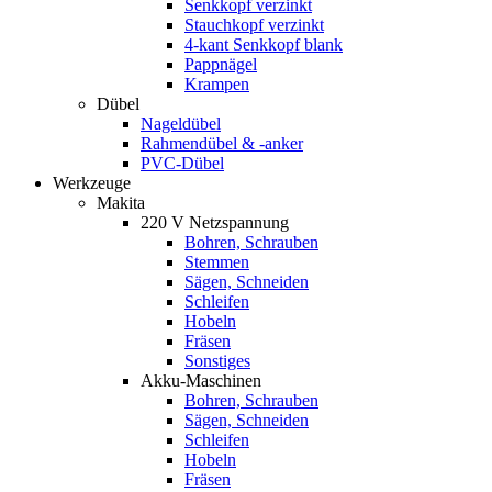
Senkkopf verzinkt
Stauchkopf verzinkt
4-kant Senkkopf blank
Pappnägel
Krampen
Dübel
Nageldübel
Rahmendübel & -anker
PVC-Dübel
Werkzeuge
Makita
220 V Netzspannung
Bohren, Schrauben
Stemmen
Sägen, Schneiden
Schleifen
Hobeln
Fräsen
Sonstiges
Akku-Maschinen
Bohren, Schrauben
Sägen, Schneiden
Schleifen
Hobeln
Fräsen