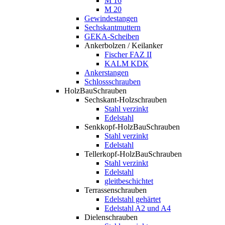
M 16
M 20
Gewindestangen
Sechskantmuttern
GEKA-Scheiben
Ankerbolzen / Keilanker
Fischer FAZ II
KALM KDK
Ankerstangen
Schlossschrauben
HolzBauSchrauben
Sechskant-Holzschrauben
Stahl verzinkt
Edelstahl
Senkkopf-HolzBauSchrauben
Stahl verzinkt
Edelstahl
Tellerkopf-HolzBauSchrauben
Stahl verzinkt
Edelstahl
gleitbeschichtet
Terrassenschrauben
Edelstahl gehärtet
Edelstahl A2 und A4
Dielenschrauben