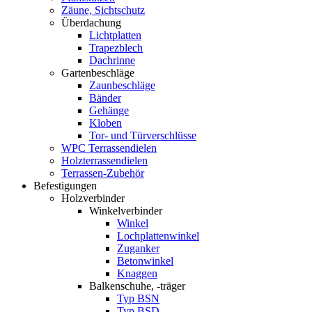
Zäune, Sichtschutz
Überdachung
Lichtplatten
Trapezblech
Dachrinne
Gartenbeschläge
Zaunbeschläge
Bänder
Gehänge
Kloben
Tor- und Türverschlüsse
WPC Terrassendielen
Holzterrassendielen
Terrassen-Zubehör
Befestigungen
Holzverbinder
Winkelverbinder
Winkel
Lochplattenwinkel
Zuganker
Betonwinkel
Knaggen
Balkenschuhe, -träger
Typ BSN
Typ BSD