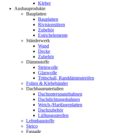
Kleber
Ausbauprodukte
Bauplatten
Bauplatten
Rivisionstüren
Zubehör
Estrichelemente
Ständerwerk
Wand
Decke
Zubehör
Dämmstoffe
Steinwolle
Glaswolle
Trittschall, Randdämmstreifen
Folien & Klebebänder
Dachbaumaterialien
Dachunterspannbahnen
Dachdichtungsbahnen
Weich-/Hartfaserplatten
Dachzubehör
Lüftungsstreifen
Lehmbaustoffe
Steico
Fassade