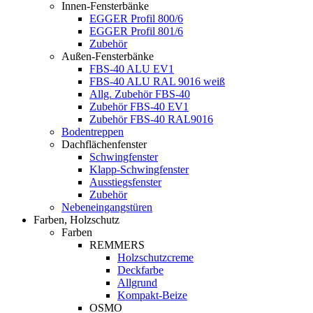
Innen-Fensterbänke
EGGER Profil 800/6
EGGER Profil 801/6
Zubehör
Außen-Fensterbänke
FBS-40 ALU EV1
FBS-40 ALU RAL 9016 weiß
Allg. Zubehör FBS-40
Zubehör FBS-40 EV1
Zubehör FBS-40 RAL9016
Bodentreppen
Dachflächenfenster
Schwingfenster
Klapp-Schwingfenster
Ausstiegsfenster
Zubehör
Nebeneingangstüren
Farben, Holzschutz
Farben
REMMERS
Holzschutzcreme
Deckfarbe
Allgrund
Kompakt-Beize
OSMO