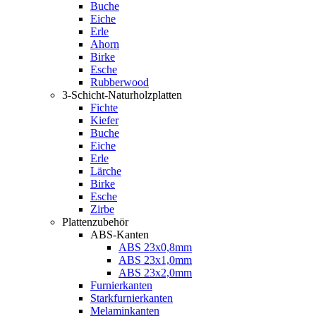
Buche
Eiche
Erle
Ahorn
Birke
Esche
Rubberwood
3-Schicht-Naturholzplatten
Fichte
Kiefer
Buche
Eiche
Erle
Lärche
Birke
Esche
Zirbe
Plattenzubehör
ABS-Kanten
ABS 23x0,8mm
ABS 23x1,0mm
ABS 23x2,0mm
Furnierkanten
Starkfurnierkanten
Melaminkanten