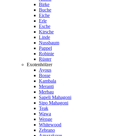
Birke
Buche
Eiche
Erle
Esche
Kirsche
Linde
Nussbaum
Pappel
Robinie
Rüster
Exotenhölzer
Ayous
Bosse
Kambala
Meranti
Merbau
Sapeli Mahagoni
Sipo Mahagoni
Teak
Wawa
Wenge
Whitewood
Zebrano
Amazakoue