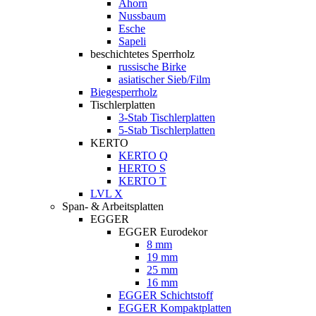
Ahorn
Nussbaum
Esche
Sapeli
beschichtetes Sperrholz
russische Birke
asiatischer Sieb/Film
Biegesperrholz
Tischlerplatten
3-Stab Tischlerplatten
5-Stab Tischlerplatten
KERTO
KERTO Q
HERTO S
KERTO T
LVL X
Span- & Arbeitsplatten
EGGER
EGGER Eurodekor
8 mm
19 mm
25 mm
16 mm
EGGER Schichtstoff
EGGER Kompaktplatten