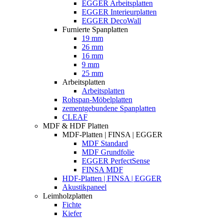
EGGER Arbeitsplatten
EGGER Interieurplatten
EGGER DecoWall
Furnierte Spanplatten
19 mm
26 mm
16 mm
9 mm
25 mm
Arbeitsplatten
Arbeitsplatten
Rohspan-Möbelplatten
zementgebundene Spanplatten
CLEAF
MDF & HDF Platten
MDF-Platten | FINSA | EGGER
MDF Standard
MDF Grundfolie
EGGER PerfectSense
FINSA MDF
HDF-Platten | FINSA | EGGER
Akustikpaneel
Leimholzplatten
Fichte
Kiefer