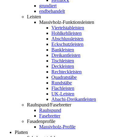
Hemlock
grundiert
endbehandelt
Leisten
Massivholz-Funktionsleisten
Viertelstableisten
Hohlkehlleisten
Abschlussleisten
Eckschutzleisten
Bankleisten
Dreikantleisten
Tischleisten
Deckleisten
Rechteckleisten
Quadratstäbe
Rundstäbe
Flachleisten
UK-Leisten
Abachi-Dreikantleisten
Rauhspund/Fasebretter
Rauhspund
Fasebretter
Fasadenprofile
Massivholz-Profile
Platten