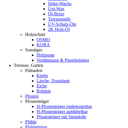
Deko-Wachs
Uni-Wax
Öl-Beize
Terrassenöle
UV-Schutz-Öle
2K Holz-Öl
Holzschutz
OSMO
KORA
Sonstiges
Holzpaste
Verdünnung & Pinselreiniger
Terrasse, Garten
Palisaden
Kiefer
Lärche, Douglasie
Eiche
Robinie
Pfosten
Pfostenträger
H-Pfostenträger einbetonierbar
H-Pfostenträger aufdübelbar
Pfostenträger mit Steindolle
Pfähle
Pfahlstützen