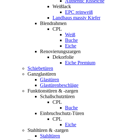
Authentic Risseiche
Weißlack
EPC reinweiß
Landhaus massiv Kiefer
Blendrahmen
CPL
Weiß
Buche
Eiche
Renovierungszargen
Dekorfolie
Eiche Premium
Schiebetüren
Ganzglastüren
Glastüren
Glastürenbeschläge
Funktionstüren & -zargen
Schallschutztüren
CPL
Buche
Einbruchschutz-Türen
CPL
Eiche
Stahltüren & -zargen
Stahltüren