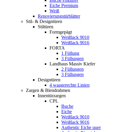
Buche exklusiv
Eiche Premium
Weiß
Renovierungstürblätter
Stil- & Designtüren
Stiltüren
Formgepägt
Weißlack 9010
Weißlack 9016
FORTA
1 Füllung
3 Füllungen
Landhaus Massiv Kiefer
2 Füllungen
3 Füllungen
Designtüren
4 waagerechte Linien
Zargen & Blendrahmen
Innentürzargen
CPL
Buche
Eiche
Weißlack 9010
Weißlack 9016
Authentic Eiche quer