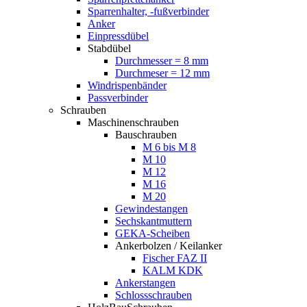
Sparrenhalter, -fußverbinder
Anker
Einpressdübel
Stabdübel
Durchmesser = 8 mm
Durchmeser = 12 mm
Windrispenbänder
Passverbinder
Schrauben
Maschinenschrauben
Bauschrauben
M 6 bis M 8
M 10
M 12
M 16
M 20
Gewindestangen
Sechskantmuttern
GEKA-Scheiben
Ankerbolzen / Keilanker
Fischer FAZ II
KALM KDK
Ankerstangen
Schlossschrauben