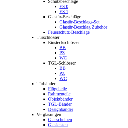
Schutzbeschläge
ES 0
ES 1
Glastür-Beschläge
Glastür-Beschlags-Set
Glastür-Beschlag Zubehör
Feuerschutz-Beschläge
Türschlösser
Einsteckschlösser
BB
PZ
WC
TGL-Schlösser
BB
PZ
WC
Türbänder
Flügelteile
Rahmenteile
Objektbänder
TGL-Bänder
Designbänder
Verglasungen
Glasscheiben
Glasleisten