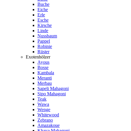
Buche
Eiche
Erle
Esche
Kirsche
Linde
Nussbaum
Pappel
Robinie
Rüster
Exotenhölzer
Ayous
Bosse
Kambala
Meranti
Merbau
Sapeli Mahagoni
Sipo Mahagoni
Teak
Wawa
Wenge
Whitewood
Zebrano
Amazakoue
Khaya Mahagoni