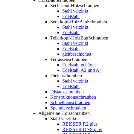
HolzBauSchrauben
Sechskant-Holzschrauben
Stahl verzinkt
Edelstahl
Senkkopf-HolzBauSchrauben
Stahl verzinkt
Edelstahl
Tellerkopf-HolzBauSchrauben
Stahl verzinkt
Edelstahl
gleitbeschichtet
Terrassenschrauben
Edelstahl gehärtet
Edelstahl A2 und A4
Dielenschrauben
Stahl verzinkt
Edelstahl
Distanzschrauben
Konstruktionsschrauben
Schnellbauschrauben
Spenglerschrauben
Allgemeine Holzschrauben
Stahl verzinkt
REISSER R2 plus
REISSER DNS plus