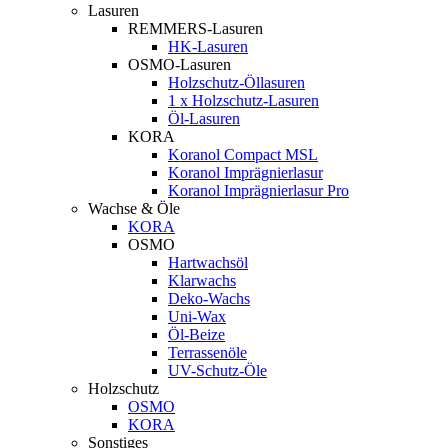
Lasuren
REMMERS-Lasuren
HK-Lasuren
OSMO-Lasuren
Holzschutz-Öllasuren
1 x Holzschutz-Lasuren
Öl-Lasuren
KORA
Koranol Compact MSL
Koranol Imprägnierlasur
Koranol Imprägnierlasur Pro
Wachse & Öle
KORA
OSMO
Hartwachsöl
Klarwachs
Deko-Wachs
Uni-Wax
Öl-Beize
Terrassenöle
UV-Schutz-Öle
Holzschutz
OSMO
KORA
Sonstiges