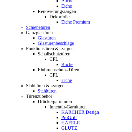
Buche
Eiche
Renovierungszargen
Dekorfolie
Eiche Premium
Schiebetüren
Ganzglastüren
Glastüren
Glastürenbeschläge
Funktionstüren & -zargen
Schallschutztüren
CPL
Buche
Einbruchschutz-Türen
CPL
Eiche
Stahltüren & -zargen
Stahltüren
Türenzubehör
Drückergarnituren
Innentür-Garnituren
KARCHER Design
ProGriff
HÄFELE
GLUTZ