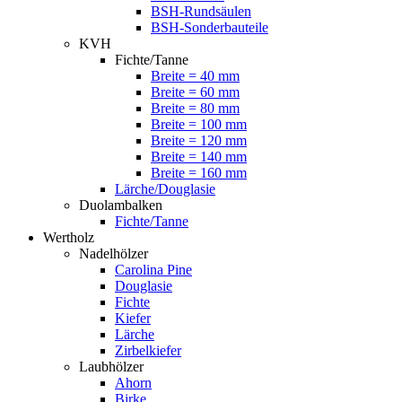
BSH-Rundsäulen
BSH-Sonderbauteile
KVH
Fichte/Tanne
Breite = 40 mm
Breite = 60 mm
Breite = 80 mm
Breite = 100 mm
Breite = 120 mm
Breite = 140 mm
Breite = 160 mm
Lärche/Douglasie
Duolambalken
Fichte/Tanne
Wertholz
Nadelhölzer
Carolina Pine
Douglasie
Fichte
Kiefer
Lärche
Zirbelkiefer
Laubhölzer
Ahorn
Birke