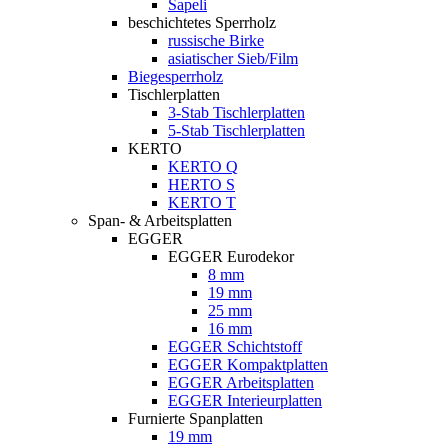
Sapeli
beschichtetes Sperrholz
russische Birke
asiatischer Sieb/Film
Biegesperrholz
Tischlerplatten
3-Stab Tischlerplatten
5-Stab Tischlerplatten
KERTO
KERTO Q
HERTO S
KERTO T
Span- & Arbeitsplatten
EGGER
EGGER Eurodekor
8 mm
19 mm
25 mm
16 mm
EGGER Schichtstoff
EGGER Kompaktplatten
EGGER Arbeitsplatten
EGGER Interieurplatten
Furnierte Spanplatten
19 mm