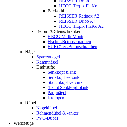
REISSER Dribo
HECO Tropix FlaKo
Edelstahl
REISSER Retinox A2
REISSER Dribo A4
HECO Tropix FlaKo A2
Beton- & Steinschrauben
HECO Multi-Monti
Fischer-Betonschrauben
EUROTec-Betonschrauben
Nägel
Sparrennägel
Kammnägel
Drahtstifte
Senkkopf blank
Senkkopf verzinkt
Stauchkopf verzinkt
4-kant Senkkopf blank
Pappnägel
Krampen
Dübel
Nageldübel
Rahmendübel & -anker
PVC-Dübel
Werkzeuge