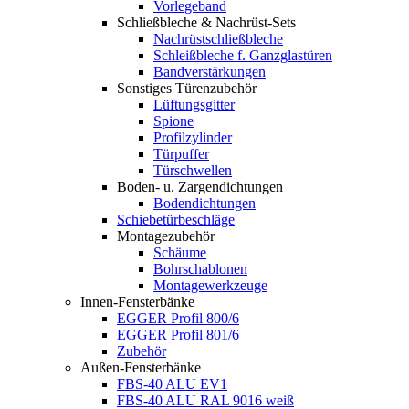
Vorlegeband
Schließbleche & Nachrüst-Sets
Nachrüstschließbleche
Schleißbleche f. Ganzglastüren
Bandverstärkungen
Sonstiges Türenzubehör
Lüftungsgitter
Spione
Profilzylinder
Türpuffer
Türschwellen
Boden- u. Zargendichtungen
Bodendichtungen
Schiebetürbeschläge
Montagezubehör
Schäume
Bohrschablonen
Montagewerkzeuge
Innen-Fensterbänke
EGGER Profil 800/6
EGGER Profil 801/6
Zubehör
Außen-Fensterbänke
FBS-40 ALU EV1
FBS-40 ALU RAL 9016 weiß