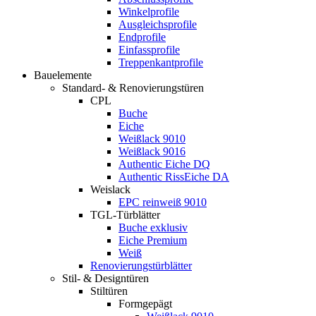
Winkelprofile
Ausgleichsprofile
Endprofile
Einfassprofile
Treppenkantprofile
Bauelemente
Standard- & Renovierungstüren
CPL
Buche
Eiche
Weißlack 9010
Weißlack 9016
Authentic Eiche DQ
Authentic RissEiche DA
Weislack
EPC reinweiß 9010
TGL-Türblätter
Buche exklusiv
Eiche Premium
Weiß
Renovierungstürblätter
Stil- & Designtüren
Stiltüren
Formgepägt