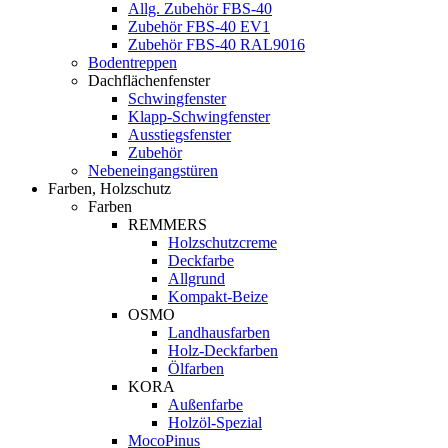
Allg. Zubehör FBS-40
Zubehör FBS-40 EV1
Zubehör FBS-40 RAL9016
Bodentreppen
Dachflächenfenster
Schwingfenster
Klapp-Schwingfenster
Ausstiegsfenster
Zubehör
Nebeneingangstüren
Farben, Holzschutz
Farben
REMMERS
Holzschutzcreme
Deckfarbe
Allgrund
Kompakt-Beize
OSMO
Landhausfarben
Holz-Deckfarben
Ölfarben
KORA
Außenfarbe
Holzöl-Spezial
MocoPinus