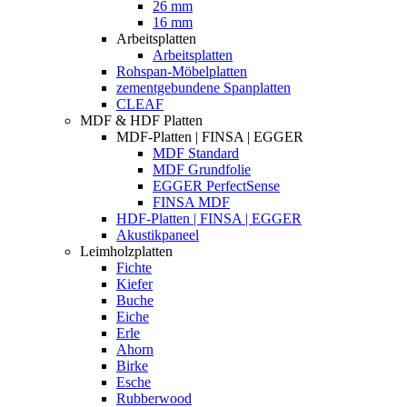
26 mm
16 mm
Arbeitsplatten
Arbeitsplatten
Rohspan-Möbelplatten
zementgebundene Spanplatten
CLEAF
MDF & HDF Platten
MDF-Platten | FINSA | EGGER
MDF Standard
MDF Grundfolie
EGGER PerfectSense
FINSA MDF
HDF-Platten | FINSA | EGGER
Akustikpaneel
Leimholzplatten
Fichte
Kiefer
Buche
Eiche
Erle
Ahorn
Birke
Esche
Rubberwood