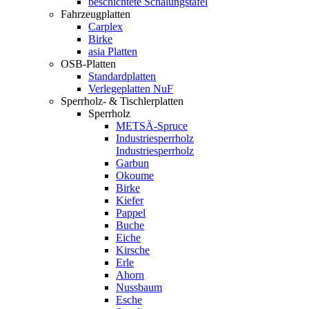
beschichtete Schalungstafel
Fahrzeugplatten
Carplex
Birke
asia Platten
OSB-Platten
Standardplatten
Verlegeplatten NuF
Sperrholz- & Tischlerplatten
Sperrholz
METSÄ-Spruce
Industriesperrholz
Industriesperrholz
Garbun
Okoume
Birke
Kiefer
Pappel
Buche
Eiche
Kirsche
Erle
Ahorn
Nussbaum
Esche