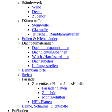
Ständerwerk
Wand
Decke
Zubehör
Dämmstoffe
Steinwolle
Glaswolle
Trittschall, Randdämmstreifen
Folien & Klebebänder
Dachbaumaterialien
Dachunterspannbahnen
Dachdichtungsbahnen
Weich-/Hartfaserplatten
Dachzubehör
Lüftungsstreifen
Lehmbaustoffe
Steico
Fassade
ZementfaserPlatten JamesHardie
Fassadenplatten
Zubehör
Montagehilfen
HPL-Platten
Leime, Schäume, Dichtstoffe
Fußboden