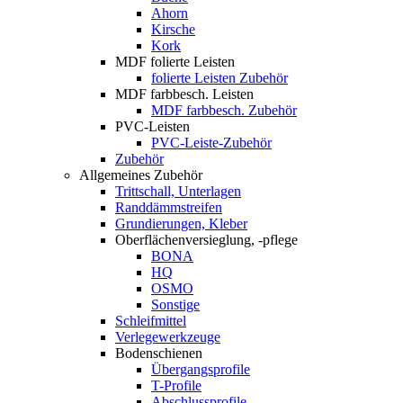
Ahorn
Kirsche
Kork
MDF folierte Leisten
folierte Leisten Zubehör
MDF farbbesch. Leisten
MDF farbbesch. Zubehör
PVC-Leisten
PVC-Leiste-Zubehör
Zubehör
Allgemeines Zubehör
Trittschall, Unterlagen
Randdämmstreifen
Grundierungen, Kleber
Oberflächenversieglung, -pflege
BONA
HQ
OSMO
Sonstige
Schleifmittel
Verlegewerkzeuge
Bodenschienen
Übergangsprofile
T-Profile
Abschlussprofile