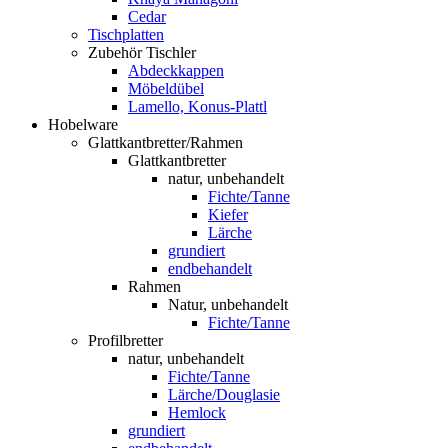
Cedar
Tischplatten
Zubehör Tischler
Abdeckkappen
Möbeldübel
Lamello, Konus-Plattl
Hobelware
Glattkantbretter/Rahmen
Glattkantbretter
natur, unbehandelt
Fichte/Tanne
Kiefer
Lärche
grundiert
endbehandelt
Rahmen
Natur, unbehandelt
Fichte/Tanne
Profilbretter
natur, unbehandelt
Fichte/Tanne
Lärche/Douglasie
Hemlock
grundiert