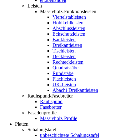
endbehandelt
Leisten
Massivholz-Funktionsleisten
Viertelstableisten
Hohlkehlleisten
Abschlussleisten
Eckschutzleisten
Bankleisten
Dreikantleisten
Tischleisten
Deckleisten
Rechteckleisten
Quadratstäbe
Rundstäbe
Flachleisten
UK-Leisten
Abachi-Dreikantleisten
Rauhspund/Fasebretter
Rauhspund
Fasebretter
Fasadenprofile
Massivholz-Profile
Platten
Schalungstafel
unbeschichtete Schalungstafel