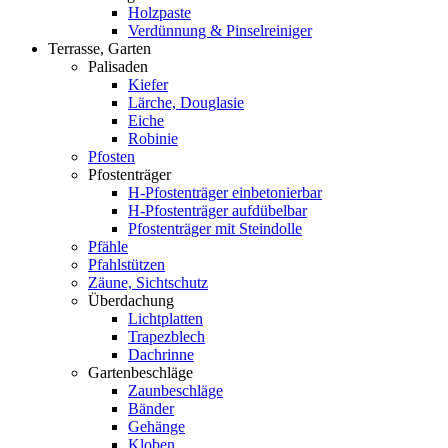
Holzpaste
Verdünnung & Pinselreiniger
Terrasse, Garten
Palisaden
Kiefer
Lärche, Douglasie
Eiche
Robinie
Pfosten
Pfostenträger
H-Pfostenträger einbetonierbar
H-Pfostenträger aufdübelbar
Pfostenträger mit Steindolle
Pfähle
Pfahlstützen
Zäune, Sichtschutz
Überdachung
Lichtplatten
Trapezblech
Dachrinne
Gartenbeschläge
Zaunbeschläge
Bänder
Gehänge
Kloben