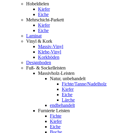
Hobeldielen
Kiefer
Eiche
Mehrschicht-Parkett
Kiefer
Eiche
Laminat
Vinyl & Kork
Massiv-Vinyl
Klebe-Vinyl
Korkböden
Designboden
Fuß- & Sockelleisten
Massivholz-Leisten
Natur, unbehandelt
Fichte/Tanne/Nadelholz
Kiefer
Eiche
Lärche
endbehandelt
Furnierte Leisten
Fichte
Kiefer
Eiche
Buche