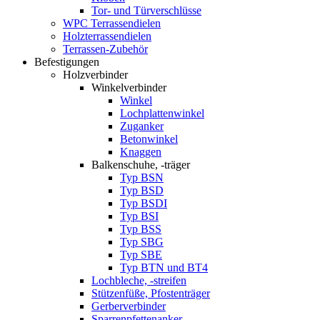
Tor- und Türverschlüsse
WPC Terrassendielen
Holzterrassendielen
Terrassen-Zubehör
Befestigungen
Holzverbinder
Winkelverbinder
Winkel
Lochplattenwinkel
Zuganker
Betonwinkel
Knaggen
Balkenschuhe, -träger
Typ BSN
Typ BSD
Typ BSDI
Typ BSI
Typ BSS
Typ SBG
Typ SBE
Typ BTN und BT4
Lochbleche, -streifen
Stützenfüße, Pfostenträger
Gerberverbinder
Sparrenpfettenanker