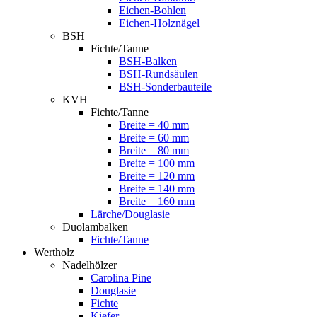
Eichen-Bohlen
Eichen-Holznägel
BSH
Fichte/Tanne
BSH-Balken
BSH-Rundsäulen
BSH-Sonderbauteile
KVH
Fichte/Tanne
Breite = 40 mm
Breite = 60 mm
Breite = 80 mm
Breite = 100 mm
Breite = 120 mm
Breite = 140 mm
Breite = 160 mm
Lärche/Douglasie
Duolambalken
Fichte/Tanne
Wertholz
Nadelhölzer
Carolina Pine
Douglasie
Fichte
Kiefer