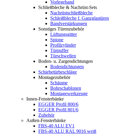
Vorlegeband
Schließbleche & Nachrüst-Sets
Nachrüstschließbleche
Schleißbleche f. Ganzglastüren
Bandverstärkungen
Sonstiges Türenzubehör
Lüftungsgitter
Spione
Profilzylinder
Türpuffer
Türschwellen
Boden- u. Zargendichtungen
Bodendichtungen
Schiebetürbeschläge
Montagezubehör
Schäume
Bohrschablonen
Montagewerkzeuge
Innen-Fensterbänke
EGGER Profil 800/6
EGGER Profil 801/6
Zubehör
Außen-Fensterbänke
FBS-40 ALU EV1
FBS-40 ALU RAL 9016 weiß