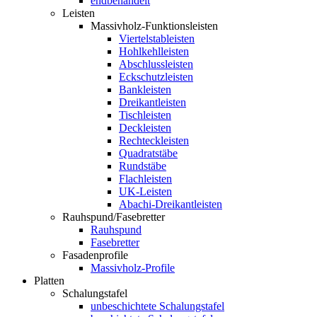
endbehandelt
Leisten
Massivholz-Funktionsleisten
Viertelstableisten
Hohlkehlleisten
Abschlussleisten
Eckschutzleisten
Bankleisten
Dreikantleisten
Tischleisten
Deckleisten
Rechteckleisten
Quadratstäbe
Rundstäbe
Flachleisten
UK-Leisten
Abachi-Dreikantleisten
Rauhspund/Fasebretter
Rauhspund
Fasebretter
Fasadenprofile
Massivholz-Profile
Platten
Schalungstafel
unbeschichtete Schalungstafel