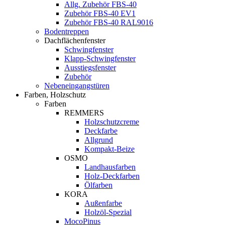
Allg. Zubehör FBS-40
Zubehör FBS-40 EV1
Zubehör FBS-40 RAL9016
Bodentreppen
Dachflächenfenster
Schwingfenster
Klapp-Schwingfenster
Ausstiegsfenster
Zubehör
Nebeneingangstüren
Farben, Holzschutz
Farben
REMMERS
Holzschutzcreme
Deckfarbe
Allgrund
Kompakt-Beize
OSMO
Landhausfarben
Holz-Deckfarben
Ölfarben
KORA
Außenfarbe
Holzöl-Spezial
MocoPinus