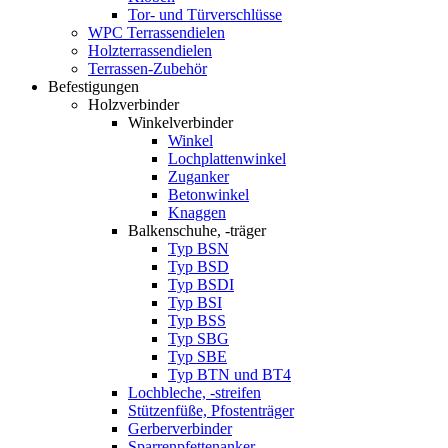
Tor- und Türverschlüsse
WPC Terrassendielen
Holzterrassendielen
Terrassen-Zubehör
Befestigungen
Holzverbinder
Winkelverbinder
Winkel
Lochplattenwinkel
Zuganker
Betonwinkel
Knaggen
Balkenschuhe, -träger
Typ BSN
Typ BSD
Typ BSDI
Typ BSI
Typ BSS
Typ SBG
Typ SBE
Typ BTN und BT4
Lochbleche, -streifen
Stützenfüße, Pfostenträger
Gerberverbinder
Sparrenpfettenanker