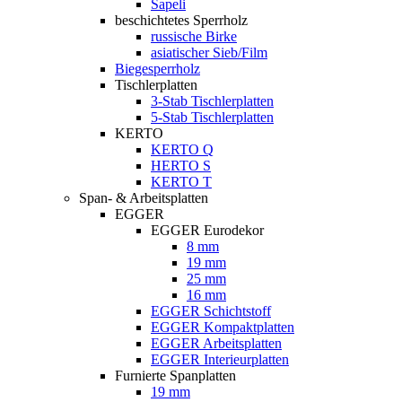
Sapeli
beschichtetes Sperrholz
russische Birke
asiatischer Sieb/Film
Biegesperrholz
Tischlerplatten
3-Stab Tischlerplatten
5-Stab Tischlerplatten
KERTO
KERTO Q
HERTO S
KERTO T
Span- & Arbeitsplatten
EGGER
EGGER Eurodekor
8 mm
19 mm
25 mm
16 mm
EGGER Schichtstoff
EGGER Kompaktplatten
EGGER Arbeitsplatten
EGGER Interieurplatten
Furnierte Spanplatten
19 mm