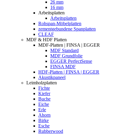
26 mm
16 mm
Arbeitsplatten
Arbeitsplatten
Rohspan-Möbelplatten
zementgebundene Spanplatten
CLEAF
MDF & HDF Platten
MDF-Platten | FINSA | EGGER
MDF Standard
MDF Grundfolie
EGGER PerfectSense
FINSA MDF
HDF-Platten | FINSA | EGGER
Akustikpaneel
Leimholzplatten
Fichte
Kiefer
Buche
Eiche
Erle
Ahorn
Birke
Esche
Rubberwood