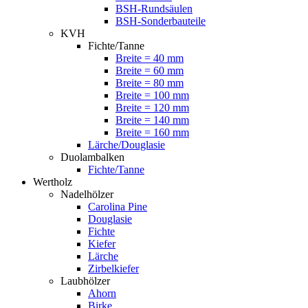
BSH-Rundsäulen
BSH-Sonderbauteile
KVH
Fichte/Tanne
Breite = 40 mm
Breite = 60 mm
Breite = 80 mm
Breite = 100 mm
Breite = 120 mm
Breite = 140 mm
Breite = 160 mm
Lärche/Douglasie
Duolambalken
Fichte/Tanne
Wertholz
Nadelhölzer
Carolina Pine
Douglasie
Fichte
Kiefer
Lärche
Zirbelkiefer
Laubhölzer
Ahorn
Birke