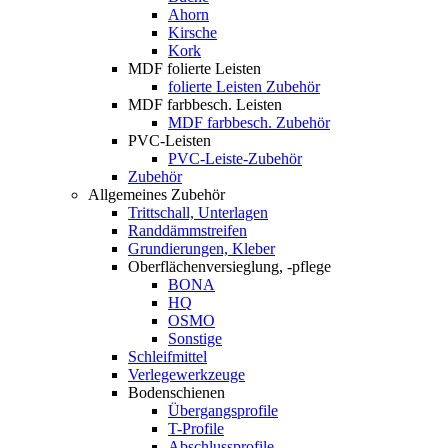
Ahorn
Kirsche
Kork
MDF folierte Leisten
folierte Leisten Zubehör
MDF farbbesch. Leisten
MDF farbbesch. Zubehör
PVC-Leisten
PVC-Leiste-Zubehör
Zubehör
Allgemeines Zubehör
Trittschall, Unterlagen
Randdämmstreifen
Grundierungen, Kleber
Oberflächenversieglung, -pflege
BONA
HQ
OSMO
Sonstige
Schleifmittel
Verlegewerkzeuge
Bodenschienen
Übergangsprofile
T-Profile
Abschlussprofile