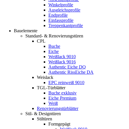
Winkelprofile
Ausgleichsprofile
Endprofile
Einfassprofile
Treppenkantprofile
Bauelemente
Standard- & Renovierungstüren
CPL
Buche
Eiche
Weißlack 9010
Weißlack 9016
Authentic Eiche DQ
Authentic RissEiche DA
Weislack
EPC reinweiß 9010
TGL-Türblätter
Buche exklusiv
Eiche Premium
Weiß
Renovierungstürblätter
Stil- & Designtüren
Stiltüren
Formgepägt