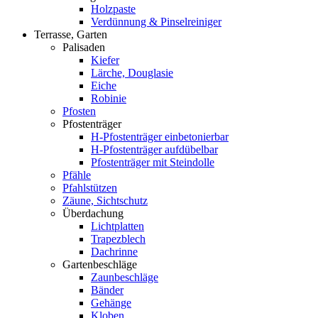
Holzpaste
Verdünnung & Pinselreiniger
Terrasse, Garten
Palisaden
Kiefer
Lärche, Douglasie
Eiche
Robinie
Pfosten
Pfostenträger
H-Pfostenträger einbetonierbar
H-Pfostenträger aufdübelbar
Pfostenträger mit Steindolle
Pfähle
Pfahlstützen
Zäune, Sichtschutz
Überdachung
Lichtplatten
Trapezblech
Dachrinne
Gartenbeschläge
Zaunbeschläge
Bänder
Gehänge
Kloben