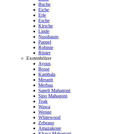
Buche
Eiche
Erle
Esche
Kirsche
Linde
Nussbaum
Pappel
Robinie
Rüster
Exotenhölzer
Ayous
Bosse
Kambala
Meranti
Merbau
Sapeli Mahagoni
Sipo Mahagoni
Teak
Wawa
Wenge
Whitewood
Zebrano
Amazakoue
Khaya Mahagoni