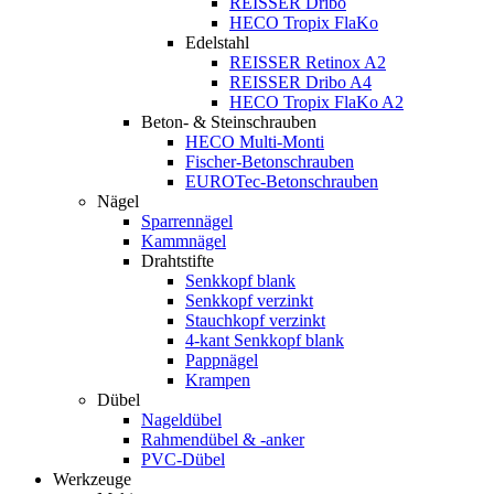
REISSER Dribo
HECO Tropix FlaKo
Edelstahl
REISSER Retinox A2
REISSER Dribo A4
HECO Tropix FlaKo A2
Beton- & Steinschrauben
HECO Multi-Monti
Fischer-Betonschrauben
EUROTec-Betonschrauben
Nägel
Sparrennägel
Kammnägel
Drahtstifte
Senkkopf blank
Senkkopf verzinkt
Stauchkopf verzinkt
4-kant Senkkopf blank
Pappnägel
Krampen
Dübel
Nageldübel
Rahmendübel & -anker
PVC-Dübel
Werkzeuge