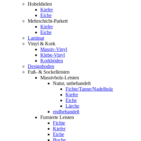
Hobeldielen
Kiefer
Eiche
Mehrschicht-Parkett
Kiefer
Eiche
Laminat
Vinyl & Kork
Massiv-Vinyl
Klebe-Vinyl
Korkböden
Designboden
Fuß- & Sockelleisten
Massivholz-Leisten
Natur, unbehandelt
Fichte/Tanne/Nadelholz
Kiefer
Eiche
Lärche
endbehandelt
Furnierte Leisten
Fichte
Kiefer
Eiche
Buche