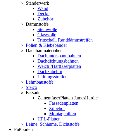
Ständerwerk
Wand
Decke
Zubehör
Dämmstoffe
Steinwolle
Glaswolle
Trittschall, Randdämmstreifen
Folien & Klebebänder
Dachbaumaterialien
Dachunterspannbahnen
Dachdichtungsbahnen
Weich-/Hartfaserplatten
Dachzubehör
Lüftungsstreifen
Lehmbaustoffe
Steico
Fassade
ZementfaserPlatten JamesHardie
Fassadenplatten
Zubehör
Montagehilfen
HPL-Platten
Leime, Schäume, Dichtstoffe
Fußboden