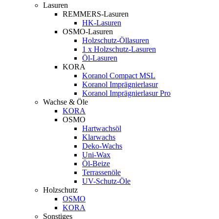
Lasuren
REMMERS-Lasuren
HK-Lasuren
OSMO-Lasuren
Holzschutz-Öllasuren
1 x Holzschutz-Lasuren
Öl-Lasuren
KORA
Koranol Compact MSL
Koranol Imprägnierlasur
Koranol Imprägnierlasur Pro
Wachse & Öle
KORA
OSMO
Hartwachsöl
Klarwachs
Deko-Wachs
Uni-Wax
Öl-Beize
Terrassenöle
UV-Schutz-Öle
Holzschutz
OSMO
KORA
Sonstiges