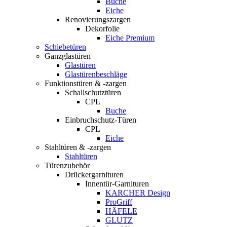
Buche
Eiche
Renovierungszargen
Dekorfolie
Eiche Premium
Schiebetüren
Ganzglastüren
Glastüren
Glastürenbeschläge
Funktionstüren & -zargen
Schallschutztüren
CPL
Buche
Einbruchschutz-Türen
CPL
Eiche
Stahltüren & -zargen
Stahltüren
Türenzubehör
Drückergarnituren
Innentür-Garnituren
KARCHER Design
ProGriff
HÄFELE
GLUTZ