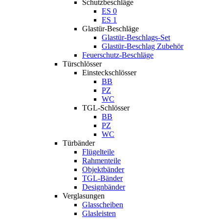
Schutzbeschläge
ES 0
ES 1
Glastür-Beschläge
Glastür-Beschlags-Set
Glastür-Beschlag Zubehör
Feuerschutz-Beschläge
Türschlösser
Einsteckschlösser
BB
PZ
WC
TGL-Schlösser
BB
PZ
WC
Türbänder
Flügelteile
Rahmenteile
Objektbänder
TGL-Bänder
Designbänder
Verglasungen
Glasscheiben
Glasleisten