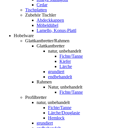
Cedar
Tischplatten
Zubehör Tischler
Abdeckkappen
Möbeldübel
Lamello, Konus-Plattl
Hobelware
Glattkantbretter/Rahmen
Glattkantbretter
natur, unbehandelt
Fichte/Tanne
Kiefer
Lärche
grundiert
endbehandelt
Rahmen
Natur, unbehandelt
Fichte/Tanne
Profilbretter
natur, unbehandelt
Fichte/Tanne
Lärche/Douglasie
Hemlock
grundiert