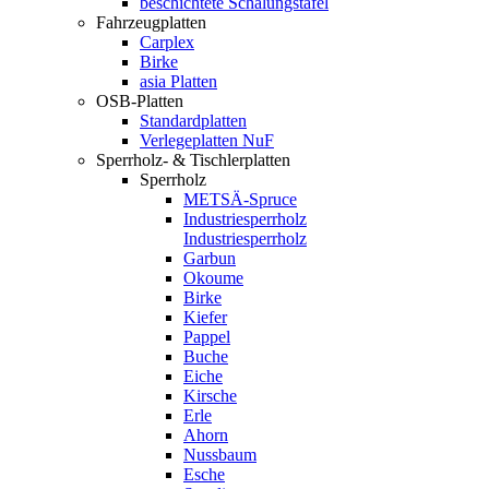
beschichtete Schalungstafel
Fahrzeugplatten
Carplex
Birke
asia Platten
OSB-Platten
Standardplatten
Verlegeplatten NuF
Sperrholz- & Tischlerplatten
Sperrholz
METSÄ-Spruce
Industriesperrholz
Industriesperrholz
Garbun
Okoume
Birke
Kiefer
Pappel
Buche
Eiche
Kirsche
Erle
Ahorn
Nussbaum
Esche