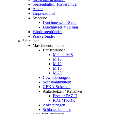
Sparrenhalter, -fußverbinder
Anker
Einpressdübel
Stabdübel
Durchmesser = 8 mm
Durchmeser = 12 mm
Windrispenbänder
Passverbinder
Schrauben
Maschinenschrauben
Bauschrauben
M 6 bis M 8
M 10
M 12
M 16
M 20
Gewindestangen
Sechskantmuttern
GEKA-Scheiben
Ankerbolzen / Keilanker
Fischer FAZ II
KALM KDK
Ankerstangen
Schlossschrauben