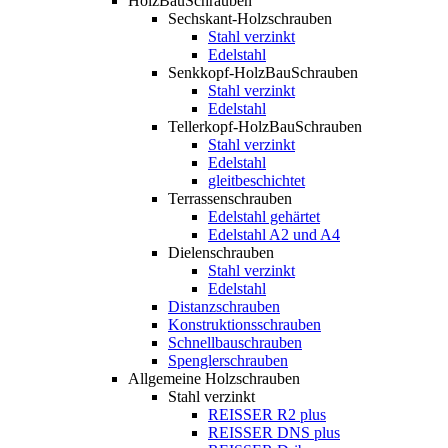
HolzBauSchrauben
Sechskant-Holzschrauben
Stahl verzinkt
Edelstahl
Senkkopf-HolzBauSchrauben
Stahl verzinkt
Edelstahl
Tellerkopf-HolzBauSchrauben
Stahl verzinkt
Edelstahl
gleitbeschichtet
Terrassenschrauben
Edelstahl gehärtet
Edelstahl A2 und A4
Dielenschrauben
Stahl verzinkt
Edelstahl
Distanzschrauben
Konstruktionsschrauben
Schnellbauschrauben
Spenglerschrauben
Allgemeine Holzschrauben
Stahl verzinkt
REISSER R2 plus
REISSER DNS plus