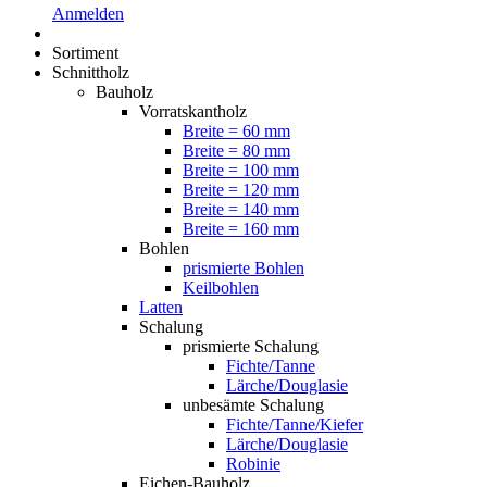
Anmelden
Sortiment
Schnittholz
Bauholz
Vorratskantholz
Breite = 60 mm
Breite = 80 mm
Breite = 100 mm
Breite = 120 mm
Breite = 140 mm
Breite = 160 mm
Bohlen
prismierte Bohlen
Keilbohlen
Latten
Schalung
prismierte Schalung
Fichte/Tanne
Lärche/Douglasie
unbesämte Schalung
Fichte/Tanne/Kiefer
Lärche/Douglasie
Robinie
Eichen-Bauholz