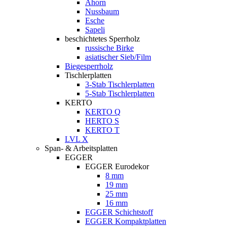
Ahorn
Nussbaum
Esche
Sapeli
beschichtetes Sperrholz
russische Birke
asiatischer Sieb/Film
Biegesperrholz
Tischlerplatten
3-Stab Tischlerplatten
5-Stab Tischlerplatten
KERTO
KERTO Q
HERTO S
KERTO T
LVL X
Span- & Arbeitsplatten
EGGER
EGGER Eurodekor
8 mm
19 mm
25 mm
16 mm
EGGER Schichtstoff
EGGER Kompaktplatten