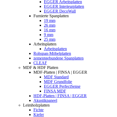
EGGER Arbeitsplatten
EGGER Interieurplatten
EGGER DecoWall
Furnierte Spanplatten
19 mm
26 mm
16 mm
9 mm
25 mm
Arbeitsplatten
Arbeitsplatten
Rohspan-Möbelplatten
zementgebundene Spanplatten
CLEAF
MDF & HDF Platten
MDF-Platten | FINSA | EGGER
MDF Standard
MDF Grundfolie
EGGER PerfectSense
FINSA MDF
HDF-Platten | FINSA | EGGER
Akustikpaneel
Leimholzplatten
Fichte
Kiefer