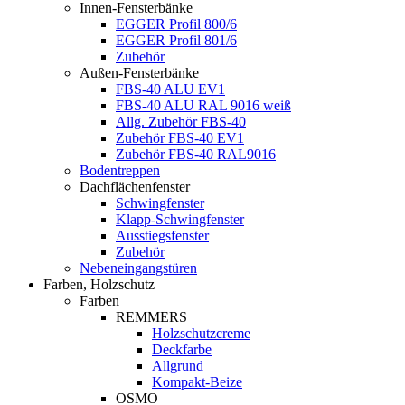
Innen-Fensterbänke
EGGER Profil 800/6
EGGER Profil 801/6
Zubehör
Außen-Fensterbänke
FBS-40 ALU EV1
FBS-40 ALU RAL 9016 weiß
Allg. Zubehör FBS-40
Zubehör FBS-40 EV1
Zubehör FBS-40 RAL9016
Bodentreppen
Dachflächenfenster
Schwingfenster
Klapp-Schwingfenster
Ausstiegsfenster
Zubehör
Nebeneingangstüren
Farben, Holzschutz
Farben
REMMERS
Holzschutzcreme
Deckfarbe
Allgrund
Kompakt-Beize
OSMO