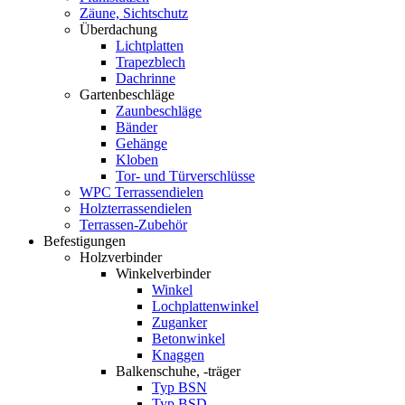
Zäune, Sichtschutz
Überdachung
Lichtplatten
Trapezblech
Dachrinne
Gartenbeschläge
Zaunbeschläge
Bänder
Gehänge
Kloben
Tor- und Türverschlüsse
WPC Terrassendielen
Holzterrassendielen
Terrassen-Zubehör
Befestigungen
Holzverbinder
Winkelverbinder
Winkel
Lochplattenwinkel
Zuganker
Betonwinkel
Knaggen
Balkenschuhe, -träger
Typ BSN
Typ BSD