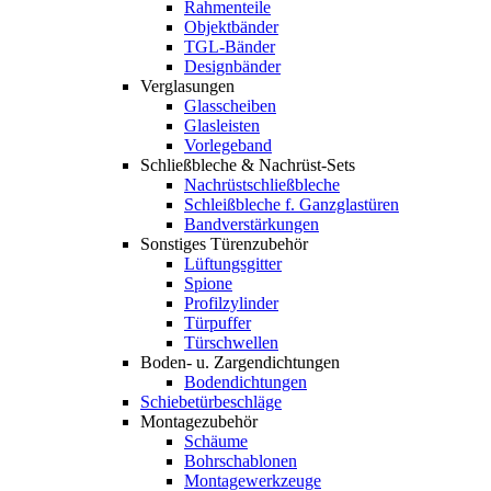
Rahmenteile
Objektbänder
TGL-Bänder
Designbänder
Verglasungen
Glasscheiben
Glasleisten
Vorlegeband
Schließbleche & Nachrüst-Sets
Nachrüstschließbleche
Schleißbleche f. Ganzglastüren
Bandverstärkungen
Sonstiges Türenzubehör
Lüftungsgitter
Spione
Profilzylinder
Türpuffer
Türschwellen
Boden- u. Zargendichtungen
Bodendichtungen
Schiebetürbeschläge
Montagezubehör
Schäume
Bohrschablonen
Montagewerkzeuge