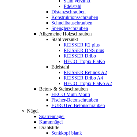
Stahl verzinkt
Edelstahl
Distanzschrauben
Konstruktionsschrauben
Schnellbauschrauben
Spenglerschrauben
Allgemeine Holzschrauben
Stahl verzinkt
REISSER R2 plus
REISSER DNS plus
REISSER Dribo
HECO Tropix FlaKo
Edelstahl
REISSER Retinox A2
REISSER Dribo A4
HECO Tropix FlaKo A2
Beton- & Steinschrauben
HECO Multi-Monti
Fischer-Betonschrauben
EUROTec-Betonschrauben
Nägel
Sparrennägel
Kammnägel
Drahtstifte
Senkkopf blank