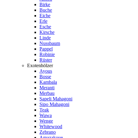
Birke
Buche
Eiche
Erle
Esche
Kirsche
Linde
Nussbaum
Pappel
Robinie
Rüster
Exotenhölzer
Ayous
Bosse
Kambala
Meranti
Merbau
Sapeli Mahagoni
Sipo Mahagoni
Teak
Wawa
Wenge
Whitewood
Zebrano
Amazakoue