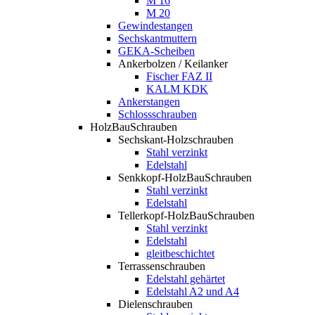
M 16
M 20
Gewindestangen
Sechskantmuttern
GEKA-Scheiben
Ankerbolzen / Keilanker
Fischer FAZ II
KALM KDK
Ankerstangen
Schlossschrauben
HolzBauSchrauben
Sechskant-Holzschrauben
Stahl verzinkt
Edelstahl
Senkkopf-HolzBauSchrauben
Stahl verzinkt
Edelstahl
Tellerkopf-HolzBauSchrauben
Stahl verzinkt
Edelstahl
gleitbeschichtet
Terrassenschrauben
Edelstahl gehärtet
Edelstahl A2 und A4
Dielenschrauben