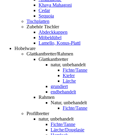
Khaya Mahagoni
Cedar
Sequoia
Tischplatten
Zubehör Tischler
Abdeckkappen
Möbeldübel
Lamello, Konus-Plattl
Hobelware
Glattkantbretter/Rahmen
Glattkantbretter
natur, unbehandelt
Fichte/Tanne
Kiefer
Lärche
grundiert
endbehandelt
Rahmen
Natur, unbehandelt
Fichte/Tanne
Profilbretter
natur, unbehandelt
Fichte/Tanne
Lärche/Douglasie