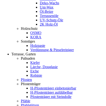
Deko-Wachs
Uni-Wax
Öl-Beize
Terrassenöle
UV-Schutz-Öle
2K Holz-Öl
Holzschutz
OSMO
KORA
Sonstiges
Holzpaste
Verdünnung & Pinselreiniger
Terrasse, Garten
Palisaden
Kiefer
Lärche, Douglasie
Eiche
Robinie
Pfosten
Pfostenträger
H-Pfostenträger einbetonierbar
H-Pfostenträger aufdübelbar
Pfostenträger mit Steindolle
Pfähle
Pfahlstützen