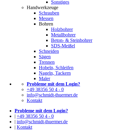
Sonstiges
Handwerkzeuge
Schrauben
Messen
Bohren
Holzbohrer
Metallbohrer
Beton- & Steinbohrer
SDS-Meißel
Schneiden
Sägen
Trennen
Hobeln, Schleifen
Nageln, Tackern
Maler
Probleme mit dem Login?
+49 38356 50 4 - 0
info@schmidt-thuermer.de
Kontakt
Probleme mit dem Login?
|
+49 38356 50 4 - 0
|
info@schmidt-thuermer.de
|
Kontakt