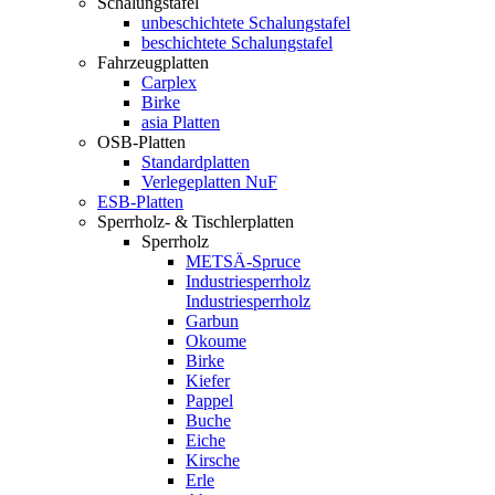
Schalungstafel
unbeschichtete Schalungstafel
beschichtete Schalungstafel
Fahrzeugplatten
Carplex
Birke
asia Platten
OSB-Platten
Standardplatten
Verlegeplatten NuF
ESB-Platten
Sperrholz- & Tischlerplatten
Sperrholz
METSÄ-Spruce
Industriesperrholz
Industriesperrholz
Garbun
Okoume
Birke
Kiefer
Pappel
Buche
Eiche
Kirsche
Erle