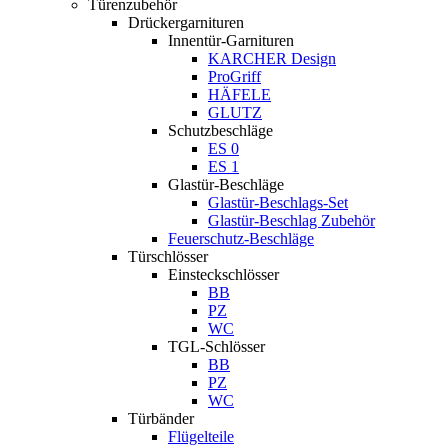
Türenzubehör
Drückergarnituren
Innentür-Garnituren
KARCHER Design
ProGriff
HÄFELE
GLUTZ
Schutzbeschläge
ES 0
ES 1
Glastür-Beschläge
Glastür-Beschlags-Set
Glastür-Beschlag Zubehör
Feuerschutz-Beschläge
Türschlösser
Einsteckschlösser
BB
PZ
WC
TGL-Schlösser
BB
PZ
WC
Türbänder
Flügelteile