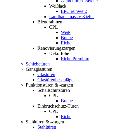
Authentic Risseiche
Weißlack
EPC reinweiß
Landhaus massiv Kiefer
Blendrahmen
CPL
Weiß
Buche
Eiche
Renovierungszargen
Dekorfolie
Eiche Premium
Schiebetüren
Ganzglastüren
Glastüren
Glastürenbeschläge
Funktionstüren & -zargen
Schallschutztüren
CPL
Buche
Einbruchschutz-Türen
CPL
Eiche
Stahltüren & -zargen
Stahltüren