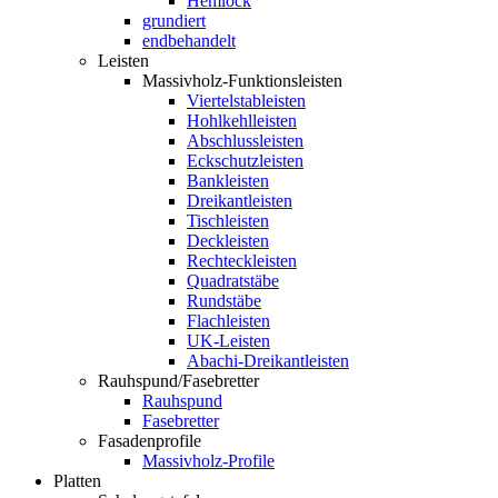
Hemlock
grundiert
endbehandelt
Leisten
Massivholz-Funktionsleisten
Viertelstableisten
Hohlkehlleisten
Abschlussleisten
Eckschutzleisten
Bankleisten
Dreikantleisten
Tischleisten
Deckleisten
Rechteckleisten
Quadratstäbe
Rundstäbe
Flachleisten
UK-Leisten
Abachi-Dreikantleisten
Rauhspund/Fasebretter
Rauhspund
Fasebretter
Fasadenprofile
Massivholz-Profile
Platten