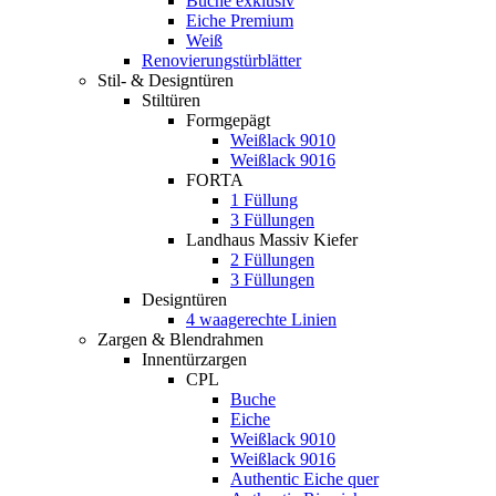
Buche exklusiv
Eiche Premium
Weiß
Renovierungstürblätter
Stil- & Designtüren
Stiltüren
Formgepägt
Weißlack 9010
Weißlack 9016
FORTA
1 Füllung
3 Füllungen
Landhaus Massiv Kiefer
2 Füllungen
3 Füllungen
Designtüren
4 waagerechte Linien
Zargen & Blendrahmen
Innentürzargen
CPL
Buche
Eiche
Weißlack 9010
Weißlack 9016
Authentic Eiche quer