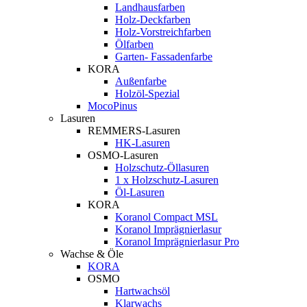
Landhausfarben
Holz-Deckfarben
Holz-Vorstreichfarben
Ölfarben
Garten- Fassadenfarbe
KORA
Außenfarbe
Holzöl-Spezial
MocoPinus
Lasuren
REMMERS-Lasuren
HK-Lasuren
OSMO-Lasuren
Holzschutz-Öllasuren
1 x Holzschutz-Lasuren
Öl-Lasuren
KORA
Koranol Compact MSL
Koranol Imprägnierlasur
Koranol Imprägnierlasur Pro
Wachse & Öle
KORA
OSMO
Hartwachsöl
Klarwachs