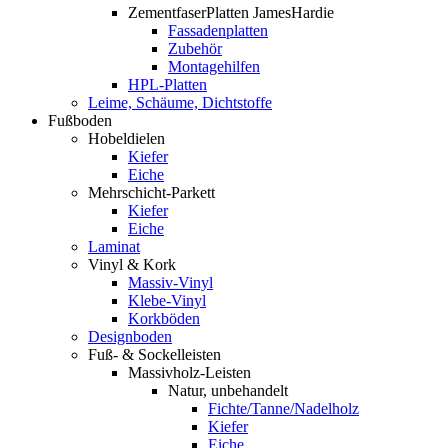
ZementfaserPlatten JamesHardie
Fassadenplatten
Zubehör
Montagehilfen
HPL-Platten
Leime, Schäume, Dichtstoffe
Fußboden
Hobeldielen
Kiefer
Eiche
Mehrschicht-Parkett
Kiefer
Eiche
Laminat
Vinyl & Kork
Massiv-Vinyl
Klebe-Vinyl
Korkböden
Designboden
Fuß- & Sockelleisten
Massivholz-Leisten
Natur, unbehandelt
Fichte/Tanne/Nadelholz
Kiefer
Eiche