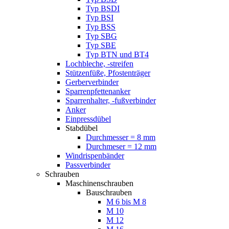
Typ BSDI
Typ BSI
Typ BSS
Typ SBG
Typ SBE
Typ BTN und BT4
Lochbleche, -streifen
Stützenfüße, Pfostenträger
Gerberverbinder
Sparrenpfettenanker
Sparrenhalter, -fußverbinder
Anker
Einpressdübel
Stabdübel
Durchmesser = 8 mm
Durchmeser = 12 mm
Windrispenbänder
Passverbinder
Schrauben
Maschinenschrauben
Bauschrauben
M 6 bis M 8
M 10
M 12