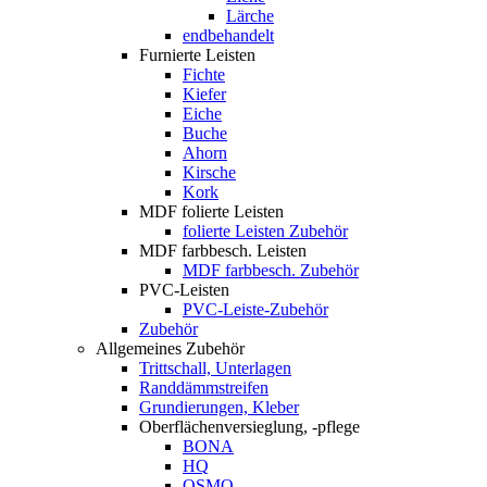
Lärche
endbehandelt
Furnierte Leisten
Fichte
Kiefer
Eiche
Buche
Ahorn
Kirsche
Kork
MDF folierte Leisten
folierte Leisten Zubehör
MDF farbbesch. Leisten
MDF farbbesch. Zubehör
PVC-Leisten
PVC-Leiste-Zubehör
Zubehör
Allgemeines Zubehör
Trittschall, Unterlagen
Randdämmstreifen
Grundierungen, Kleber
Oberflächenversieglung, -pflege
BONA
HQ
OSMO