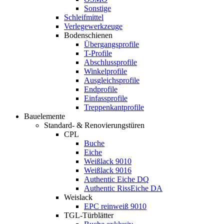
Sonstige
Schleifmittel
Verlegewerkzeuge
Bodenschienen
Übergangsprofile
T-Profile
Abschlussprofile
Winkelprofile
Ausgleichsprofile
Endprofile
Einfassprofile
Treppenkantprofile
Bauelemente
Standard- & Renovierungstüren
CPL
Buche
Eiche
Weißlack 9010
Weißlack 9016
Authentic Eiche DQ
Authentic RissEiche DA
Weislack
EPC reinweiß 9010
TGL-Türblätter