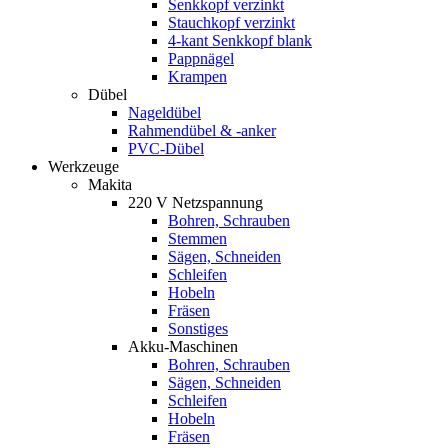
Senkkopf verzinkt
Stauchkopf verzinkt
4-kant Senkkopf blank
Pappnägel
Krampen
Dübel
Nageldübel
Rahmendübel & -anker
PVC-Dübel
Werkzeuge
Makita
220 V Netzspannung
Bohren, Schrauben
Stemmen
Sägen, Schneiden
Schleifen
Hobeln
Fräsen
Sonstiges
Akku-Maschinen
Bohren, Schrauben
Sägen, Schneiden
Schleifen
Hobeln
Fräsen