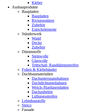
Kleber
Ausbauprodukte
Bauplatten
Bauplatten
Rivisionstüren
Zubehör
Estrichelemente
Ständerwerk
Wand
Decke
Zubehör
Dämmstoffe
Steinwolle
Glaswolle
Trittschall, Randdämmstreifen
Folien & Klebebänder
Dachbaumaterialien
Dachunterspannbahnen
Dachdichtungsbahnen
Weich-/Hartfaserplatten
Dachzubehör
Lüftungsstreifen
Lehmbaustoffe
Steico
Fassade