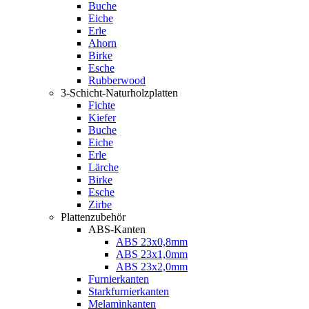
Buche
Eiche
Erle
Ahorn
Birke
Esche
Rubberwood
3-Schicht-Naturholzplatten
Fichte
Kiefer
Buche
Eiche
Erle
Lärche
Birke
Esche
Zirbe
Plattenzubehör
ABS-Kanten
ABS 23x0,8mm
ABS 23x1,0mm
ABS 23x2,0mm
Furnierkanten
Starkfurnierkanten
Melaminkanten