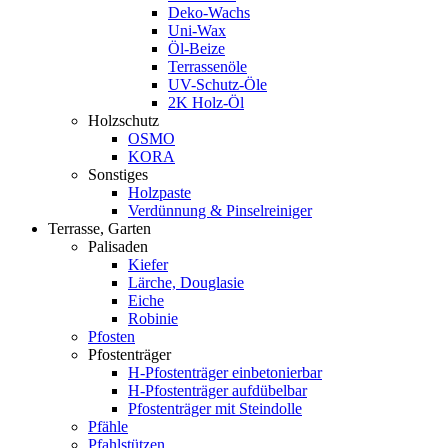
Deko-Wachs
Uni-Wax
Öl-Beize
Terrassenöle
UV-Schutz-Öle
2K Holz-Öl
Holzschutz
OSMO
KORA
Sonstiges
Holzpaste
Verdünnung & Pinselreiniger
Terrasse, Garten
Palisaden
Kiefer
Lärche, Douglasie
Eiche
Robinie
Pfosten
Pfostenträger
H-Pfostenträger einbetonierbar
H-Pfostenträger aufdübelbar
Pfostenträger mit Steindolle
Pfähle
Pfahlstützen