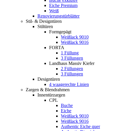
Buche exklusiv
Eiche Premium
Weiß
Renovierungstürblätter
Stil- & Designtüren
Stiltüren
Formgepägt
Weißlack 9010
Weißlack 9016
FORTA
1 Füllung
3 Füllungen
Landhaus Massiv Kiefer
2 Füllungen
3 Füllungen
Designtüren
4 waagerechte Linien
Zargen & Blendrahmen
Innentürzargen
CPL
Buche
Eiche
Weißlack 9010
Weißlack 9016
Authentic Eiche quer