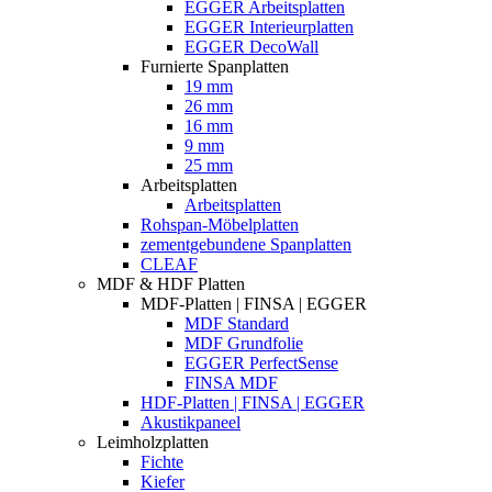
EGGER Arbeitsplatten
EGGER Interieurplatten
EGGER DecoWall
Furnierte Spanplatten
19 mm
26 mm
16 mm
9 mm
25 mm
Arbeitsplatten
Arbeitsplatten
Rohspan-Möbelplatten
zementgebundene Spanplatten
CLEAF
MDF & HDF Platten
MDF-Platten | FINSA | EGGER
MDF Standard
MDF Grundfolie
EGGER PerfectSense
FINSA MDF
HDF-Platten | FINSA | EGGER
Akustikpaneel
Leimholzplatten
Fichte
Kiefer