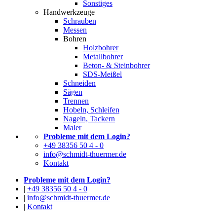
Sonstiges
Handwerkzeuge
Schrauben
Messen
Bohren
Holzbohrer
Metallbohrer
Beton- & Steinbohrer
SDS-Meißel
Schneiden
Sägen
Trennen
Hobeln, Schleifen
Nageln, Tackern
Maler
Probleme mit dem Login?
+49 38356 50 4 - 0
info@schmidt-thuermer.de
Kontakt
Probleme mit dem Login?
|
+49 38356 50 4 - 0
|
info@schmidt-thuermer.de
|
Kontakt