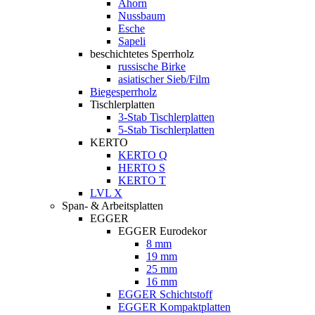
Ahorn
Nussbaum
Esche
Sapeli
beschichtetes Sperrholz
russische Birke
asiatischer Sieb/Film
Biegesperrholz
Tischlerplatten
3-Stab Tischlerplatten
5-Stab Tischlerplatten
KERTO
KERTO Q
HERTO S
KERTO T
LVL X
Span- & Arbeitsplatten
EGGER
EGGER Eurodekor
8 mm
19 mm
25 mm
16 mm
EGGER Schichtstoff
EGGER Kompaktplatten