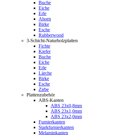
Buche
Eiche
Erle
Ahorn
Birke
Esche
Rubberwood
3-Schicht-Naturholzplatten
Fichte
Kiefer
Buche
Eiche
Erle
Lärche
Birke
Esche
Zirbe
Plattenzubehör
ABS-Kanten
ABS 23x0,8mm
ABS 23x1,0mm
ABS 23x2,0mm
Furnierkanten
Starkfurnierkanten
Melaminkanten