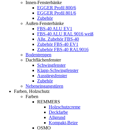
Innen-Fensterbänke
EGGER Profil 800/6
EGGER Profil 801/6
Zubehör
Außen-Fensterbänke
FBS-40 ALU EV1
FBS-40 ALU RAL 9016 weiß
Allg. Zubehör FBS-40
Zubehör FBS-40 EV1
Zubehör FBS-40 RAL9016
Bodentreppen
Dachflächenfenster
Schwingfenster
Klapp-Schwingfenster
Ausstiegsfenster
Zubehör
Nebeneingangstüren
Farben, Holzschutz
Farben
REMMERS
Holzschutzcreme
Deckfarbe
Allgrund
Kompakt-Beize
OSMO