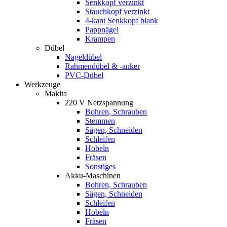
Senkkopf verzinkt
Stauchkopf verzinkt
4-kant Senkkopf blank
Pappnägel
Krampen
Dübel
Nageldübel
Rahmendübel & -anker
PVC-Dübel
Werkzeuge
Makita
220 V Netzspannung
Bohren, Schrauben
Stemmen
Sägen, Schneiden
Schleifen
Hobeln
Fräsen
Sonstiges
Akku-Maschinen
Bohren, Schrauben
Sägen, Schneiden
Schleifen
Hobeln
Fräsen