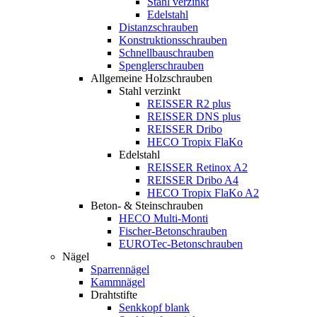
Stahl verzinkt
Edelstahl
Distanzschrauben
Konstruktionsschrauben
Schnellbauschrauben
Spenglerschrauben
Allgemeine Holzschrauben
Stahl verzinkt
REISSER R2 plus
REISSER DNS plus
REISSER Dribo
HECO Tropix FlaKo
Edelstahl
REISSER Retinox A2
REISSER Dribo A4
HECO Tropix FlaKo A2
Beton- & Steinschrauben
HECO Multi-Monti
Fischer-Betonschrauben
EUROTec-Betonschrauben
Nägel
Sparrennägel
Kammnägel
Drahtstifte
Senkkopf blank