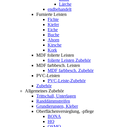
Lärche
endbehandelt
Furnierte Leisten
Fichte
Kiefer
Eiche
Buche
Ahorn
Kirsche
Kork
MDF folierte Leisten
folierte Leisten Zubehör
MDF farbbesch. Leisten
MDF farbbesch. Zubehör
PVC-Leisten
PVC-Leiste-Zubehör
Zubehör
Allgemeines Zubehör
Trittschall, Unterlagen
Randdämmstreifen
Grundierungen, Kleber
Oberflächenversieglung, -pflege
BONA
HQ
OSMO