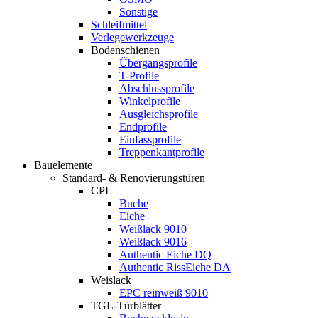
Sonstige
Schleifmittel
Verlegewerkzeuge
Bodenschienen
Übergangsprofile
T-Profile
Abschlussprofile
Winkelprofile
Ausgleichsprofile
Endprofile
Einfassprofile
Treppenkantprofile
Bauelemente
Standard- & Renovierungstüren
CPL
Buche
Eiche
Weißlack 9010
Weißlack 9016
Authentic Eiche DQ
Authentic RissEiche DA
Weislack
EPC reinweiß 9010
TGL-Türblätter