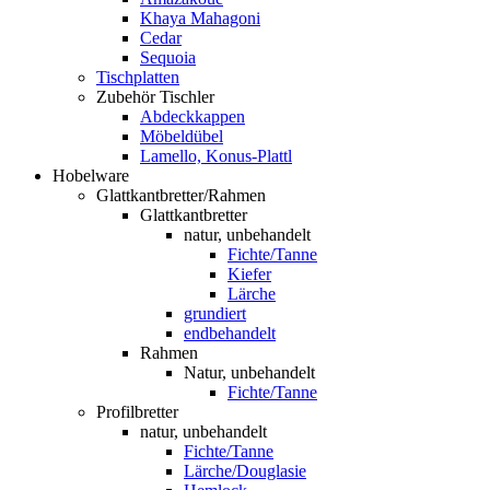
Khaya Mahagoni
Cedar
Sequoia
Tischplatten
Zubehör Tischler
Abdeckkappen
Möbeldübel
Lamello, Konus-Plattl
Hobelware
Glattkantbretter/Rahmen
Glattkantbretter
natur, unbehandelt
Fichte/Tanne
Kiefer
Lärche
grundiert
endbehandelt
Rahmen
Natur, unbehandelt
Fichte/Tanne
Profilbretter
natur, unbehandelt
Fichte/Tanne
Lärche/Douglasie