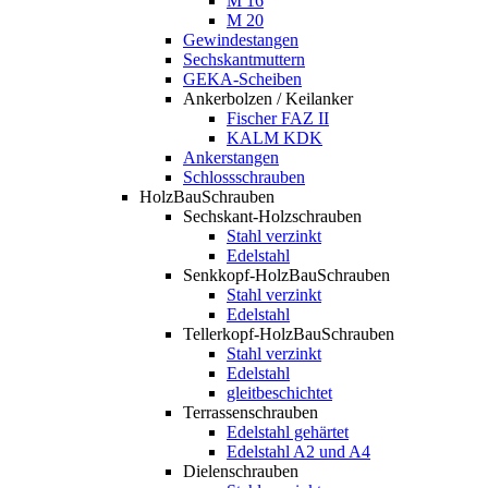
M 16
M 20
Gewindestangen
Sechskantmuttern
GEKA-Scheiben
Ankerbolzen / Keilanker
Fischer FAZ II
KALM KDK
Ankerstangen
Schlossschrauben
HolzBauSchrauben
Sechskant-Holzschrauben
Stahl verzinkt
Edelstahl
Senkkopf-HolzBauSchrauben
Stahl verzinkt
Edelstahl
Tellerkopf-HolzBauSchrauben
Stahl verzinkt
Edelstahl
gleitbeschichtet
Terrassenschrauben
Edelstahl gehärtet
Edelstahl A2 und A4
Dielenschrauben