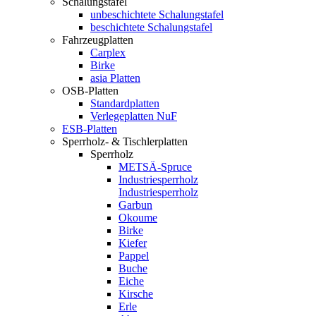
Schalungstafel
unbeschichtete Schalungstafel
beschichtete Schalungstafel
Fahrzeugplatten
Carplex
Birke
asia Platten
OSB-Platten
Standardplatten
Verlegeplatten NuF
ESB-Platten
Sperrholz- & Tischlerplatten
Sperrholz
METSÄ-Spruce
Industriesperrholz
Industriesperrholz
Garbun
Okoume
Birke
Kiefer
Pappel
Buche
Eiche
Kirsche
Erle