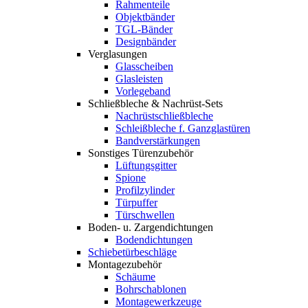
Rahmenteile
Objektbänder
TGL-Bänder
Designbänder
Verglasungen
Glasscheiben
Glasleisten
Vorlegeband
Schließbleche & Nachrüst-Sets
Nachrüstschließbleche
Schleißbleche f. Ganzglastüren
Bandverstärkungen
Sonstiges Türenzubehör
Lüftungsgitter
Spione
Profilzylinder
Türpuffer
Türschwellen
Boden- u. Zargendichtungen
Bodendichtungen
Schiebetürbeschläge
Montagezubehör
Schäume
Bohrschablonen
Montagewerkzeuge