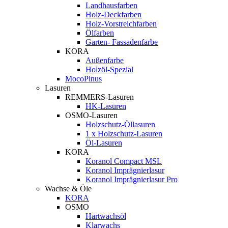
Landhausfarben
Holz-Deckfarben
Holz-Vorstreichfarben
Ölfarben
Garten- Fassadenfarbe
KORA
Außenfarbe
Holzöl-Spezial
MocoPinus
Lasuren
REMMERS-Lasuren
HK-Lasuren
OSMO-Lasuren
Holzschutz-Öllasuren
1 x Holzschutz-Lasuren
Öl-Lasuren
KORA
Koranol Compact MSL
Koranol Imprägnierlasur
Koranol Imprägnierlasur Pro
Wachse & Öle
KORA
OSMO
Hartwachsöl
Klarwachs