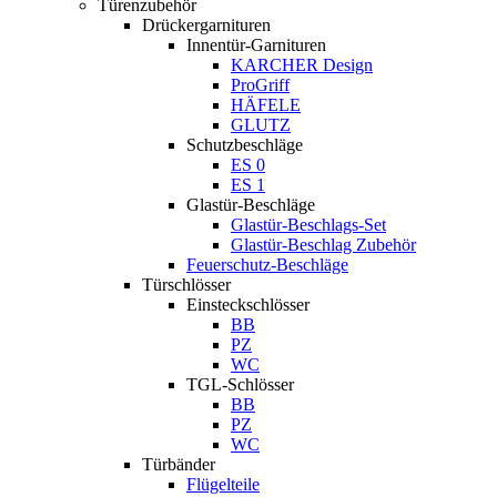
Türenzubehör
Drückergarnituren
Innentür-Garnituren
KARCHER Design
ProGriff
HÄFELE
GLUTZ
Schutzbeschläge
ES 0
ES 1
Glastür-Beschläge
Glastür-Beschlags-Set
Glastür-Beschlag Zubehör
Feuerschutz-Beschläge
Türschlösser
Einsteckschlösser
BB
PZ
WC
TGL-Schlösser
BB
PZ
WC
Türbänder
Flügelteile