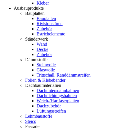
Kleber
Ausbauprodukte
Bauplatten
Bauplatten
Rivisionstüren
Zubehör
Estrichelemente
Ständerwerk
Wand
Decke
Zubehör
Dämmstoffe
Steinwolle
Glaswolle
Trittschall, Randdämmstreifen
Folien & Klebebänder
Dachbaumaterialien
Dachunterspannbahnen
Dachdichtungsbahnen
Weich-/Hartfaserplatten
Dachzubehör
Lüftungsstreifen
Lehmbaustoffe
Steico
Fassade