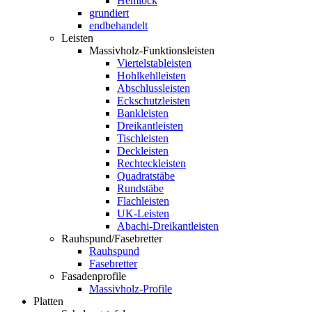
Hemlock
grundiert
endbehandelt
Leisten
Massivholz-Funktionsleisten
Viertelstableisten
Hohlkehlleisten
Abschlussleisten
Eckschutzleisten
Bankleisten
Dreikantleisten
Tischleisten
Deckleisten
Rechteckleisten
Quadratstäbe
Rundstäbe
Flachleisten
UK-Leisten
Abachi-Dreikantleisten
Rauhspund/Fasebretter
Rauhspund
Fasebretter
Fasadenprofile
Massivholz-Profile
Platten