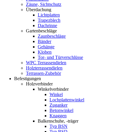
Zäune, Sichtschutz
Überdachung
Lichtplatten
Trapezblech
Dachrinne
Gartenbeschläge
Zaunbeschläge
Bänder
Gehänge
Kloben
Tor- und Türverschlüsse
WPC Terrassendielen
Holzterrassendielen
Terrassen-Zubehör
Befestigungen
Holzverbinder
Winkelverbinder
Winkel
Lochplattenwinkel
Zuganker
Betonwinkel
Knaggen
Balkenschuhe, -träger
Typ BSN
Typ BSD