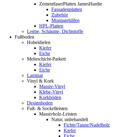
ZementfaserPlatten JamesHardie
Fassadenplatten
Zubehör
Montagehilfen
HPL-Platten
Leime, Schäume, Dichtstoffe
Fußboden
Hobeldielen
Kiefer
Eiche
Mehrschicht-Parkett
Kiefer
Eiche
Laminat
Vinyl & Kork
Massiv-Vinyl
Klebe-Vinyl
Korkböden
Designboden
Fuß- & Sockelleisten
Massivholz-Leisten
Natur, unbehandelt
Fichte/Tanne/Nadelholz
Kiefer
Eiche