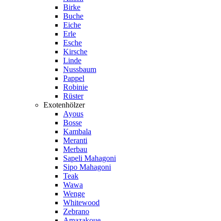
Birke
Buche
Eiche
Erle
Esche
Kirsche
Linde
Nussbaum
Pappel
Robinie
Rüster
Exotenhölzer
Ayous
Bosse
Kambala
Meranti
Merbau
Sapeli Mahagoni
Sipo Mahagoni
Teak
Wawa
Wenge
Whitewood
Zebrano
Amazakoue