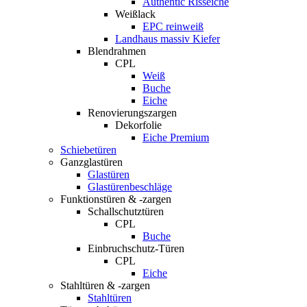
Authentic Risseiche
Weißlack
EPC reinweiß
Landhaus massiv Kiefer
Blendrahmen
CPL
Weiß
Buche
Eiche
Renovierungszargen
Dekorfolie
Eiche Premium
Schiebetüren
Ganzglastüren
Glastüren
Glastürenbeschläge
Funktionstüren & -zargen
Schallschutztüren
CPL
Buche
Einbruchschutz-Türen
CPL
Eiche
Stahltüren & -zargen
Stahltüren