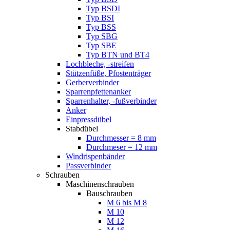
Typ BSDI
Typ BSI
Typ BSS
Typ SBG
Typ SBE
Typ BTN und BT4
Lochbleche, -streifen
Stützenfüße, Pfostenträger
Gerberverbinder
Sparrenpfettenanker
Sparrenhalter, -fußverbinder
Anker
Einpressdübel
Stabdübel
Durchmesser = 8 mm
Durchmeser = 12 mm
Windrispenbänder
Passverbinder
Schrauben
Maschinenschrauben
Bauschrauben
M 6 bis M 8
M 10
M 12