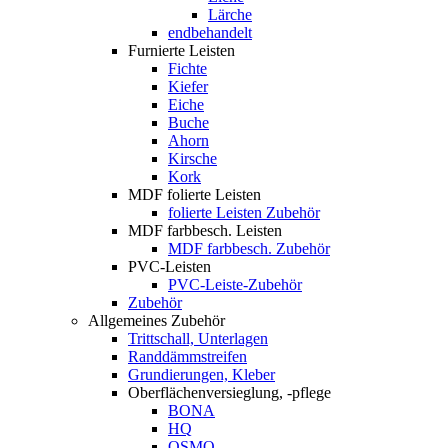
Lärche
endbehandelt
Furnierte Leisten
Fichte
Kiefer
Eiche
Buche
Ahorn
Kirsche
Kork
MDF folierte Leisten
folierte Leisten Zubehör
MDF farbbesch. Leisten
MDF farbbesch. Zubehör
PVC-Leisten
PVC-Leiste-Zubehör
Zubehör
Allgemeines Zubehör
Trittschall, Unterlagen
Randdämmstreifen
Grundierungen, Kleber
Oberflächenversieglung, -pflege
BONA
HQ
OSMO