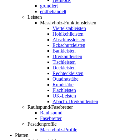
Hemlock
grundiert
endbehandelt
Leisten
Massivholz-Funktionsleisten
Viertelstableisten
Hohlkehlleisten
Abschlussleisten
Eckschutzleisten
Bankleisten
Dreikantleisten
Tischleisten
Deckleisten
Rechteckleisten
Quadratstäbe
Rundstäbe
Flachleisten
UK-Leisten
Abachi-Dreikantleisten
Rauhspund/Fasebretter
Rauhspund
Fasebretter
Fasadenprofile
Massivholz-Profile
Platten