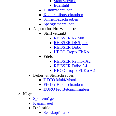
Stahl verzinkt
Edelstahl
Distanzschrauben
Konstruktionsschrauben
Schnellbauschrauben
Spenglerschrauben
Allgemeine Holzschrauben
Stahl verzinkt
REISSER R2 plus
REISSER DNS plus
REISSER Dribo
HECO Tropix FlaKo
Edelstahl
REISSER Retinox A2
REISSER Dribo A4
HECO Tropix FlaKo A2
Beton- & Steinschrauben
HECO Multi-Monti
Fischer-Betonschrauben
EUROTec-Betonschrauben
Nägel
Sparrennägel
Kammnägel
Drahtstifte
Senkkopf blank