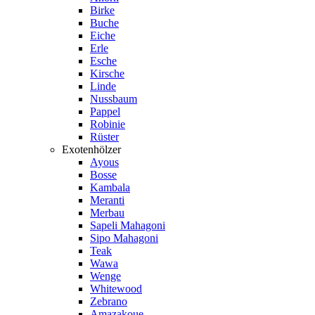
Birke
Buche
Eiche
Erle
Esche
Kirsche
Linde
Nussbaum
Pappel
Robinie
Rüster
Exotenhölzer
Ayous
Bosse
Kambala
Meranti
Merbau
Sapeli Mahagoni
Sipo Mahagoni
Teak
Wawa
Wenge
Whitewood
Zebrano
Amazakoue