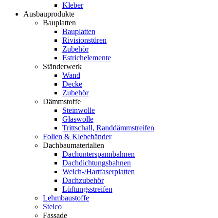
Kleber
Ausbauprodukte
Bauplatten
Bauplatten
Rivisionstüren
Zubehör
Estrichelemente
Ständerwerk
Wand
Decke
Zubehör
Dämmstoffe
Steinwolle
Glaswolle
Trittschall, Randdämmstreifen
Folien & Klebebänder
Dachbaumaterialien
Dachunterspannbahnen
Dachdichtungsbahnen
Weich-/Hartfaserplatten
Dachzubehör
Lüftungsstreifen
Lehmbaustoffe
Steico
Fassade