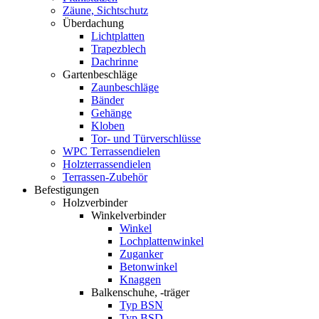
Zäune, Sichtschutz
Überdachung
Lichtplatten
Trapezblech
Dachrinne
Gartenbeschläge
Zaunbeschläge
Bänder
Gehänge
Kloben
Tor- und Türverschlüsse
WPC Terrassendielen
Holzterrassendielen
Terrassen-Zubehör
Befestigungen
Holzverbinder
Winkelverbinder
Winkel
Lochplattenwinkel
Zuganker
Betonwinkel
Knaggen
Balkenschuhe, -träger
Typ BSN
Typ BSD