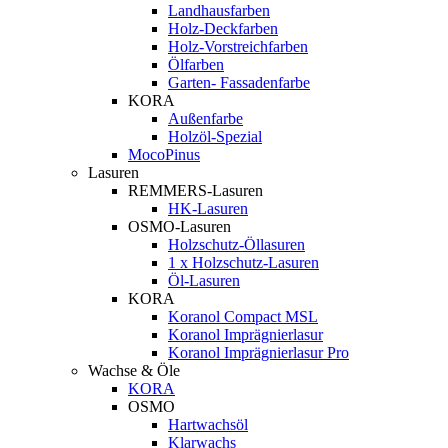
Landhausfarben
Holz-Deckfarben
Holz-Vorstreichfarben
Ölfarben
Garten- Fassadenfarbe
KORA
Außenfarbe
Holzöl-Spezial
MocoPinus
Lasuren
REMMERS-Lasuren
HK-Lasuren
OSMO-Lasuren
Holzschutz-Öllasuren
1 x Holzschutz-Lasuren
Öl-Lasuren
KORA
Koranol Compact MSL
Koranol Imprägnierlasur
Koranol Imprägnierlasur Pro
Wachse & Öle
KORA
OSMO
Hartwachsöl
Klarwachs