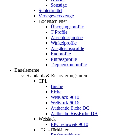
Sonstige
Schleifmittel
Verlegewerkzeuge
Bodenschienen
Übergangsprofile
T-Profile
Abschlussprofile
Winkelprofile
Ausgleichsprofile
Endprofile
Einfassprofile
Treppenkantprofile
Bauelemente
Standard- & Renovierungstüren
CPL
Buche
Eiche
Weißlack 9010
Weißlack 9016
Authentic Eiche DQ
Authentic RissEiche DA
Weislack
EPC reinweiß 9010
TGL-Türblätter