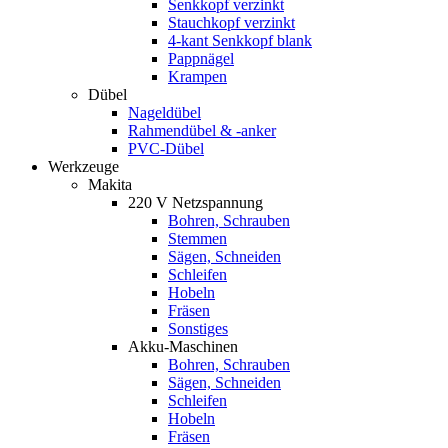
Senkkopf verzinkt
Stauchkopf verzinkt
4-kant Senkkopf blank
Pappnägel
Krampen
Dübel
Nageldübel
Rahmendübel & -anker
PVC-Dübel
Werkzeuge
Makita
220 V Netzspannung
Bohren, Schrauben
Stemmen
Sägen, Schneiden
Schleifen
Hobeln
Fräsen
Sonstiges
Akku-Maschinen
Bohren, Schrauben
Sägen, Schneiden
Schleifen
Hobeln
Fräsen