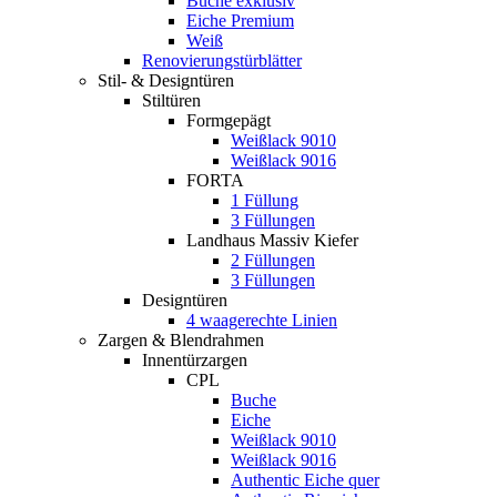
Buche exklusiv
Eiche Premium
Weiß
Renovierungstürblätter
Stil- & Designtüren
Stiltüren
Formgepägt
Weißlack 9010
Weißlack 9016
FORTA
1 Füllung
3 Füllungen
Landhaus Massiv Kiefer
2 Füllungen
3 Füllungen
Designtüren
4 waagerechte Linien
Zargen & Blendrahmen
Innentürzargen
CPL
Buche
Eiche
Weißlack 9010
Weißlack 9016
Authentic Eiche quer