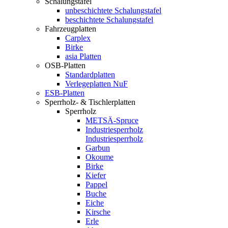
Schalungstafel
unbeschichtete Schalungstafel
beschichtete Schalungstafel
Fahrzeugplatten
Carplex
Birke
asia Platten
OSB-Platten
Standardplatten
Verlegeplatten NuF
ESB-Platten
Sperrholz- & Tischlerplatten
Sperrholz
METSÄ-Spruce
Industriesperrholz
Industriesperrholz
Garbun
Okoume
Birke
Kiefer
Pappel
Buche
Eiche
Kirsche
Erle