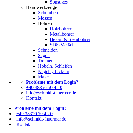
Sonstiges
Handwerkzeuge
Schrauben
Messen
Bohren
Holzbohrer
Metallbohrer
Beton- & Steinbohrer
SDS-Meißel
Schneiden
Sägen
Trennen
Hobeln, Schleifen
Nageln, Tackern
Maler
Probleme mit dem Login?
+49 38356 50 4 - 0
info@schmidt-thuermer.de
Kontakt
Probleme mit dem Login?
|
+49 38356 50 4 - 0
|
info@schmidt-thuermer.de
|
Kontakt