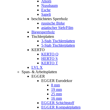
Ahorn
Nussbaum
Esche
Sapeli
beschichtetes Sperrholz
russische Birke
asiatischer Sieb/Film
Biegesperrholz
Tischlerplatten
3-Stab Tischlerplatten
5-Stab Tischlerplatten
KERTO
KERTO Q
HERTO S
KERTO T
LVL X
Span- & Arbeitsplatten
EGGER
EGGER Eurodekor
8 mm
19 mm
25 mm
16 mm
EGGER Schichtstoff
EGGER Kompaktplatten