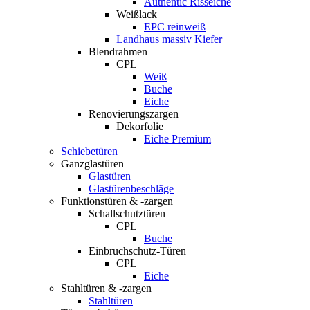
Authentic Risseiche
Weißlack
EPC reinweiß
Landhaus massiv Kiefer
Blendrahmen
CPL
Weiß
Buche
Eiche
Renovierungszargen
Dekorfolie
Eiche Premium
Schiebetüren
Ganzglastüren
Glastüren
Glastürenbeschläge
Funktionstüren & -zargen
Schallschutztüren
CPL
Buche
Einbruchschutz-Türen
CPL
Eiche
Stahltüren & -zargen
Stahltüren