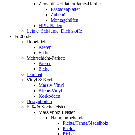
ZementfaserPlatten JamesHardie
Fassadenplatten
Zubehör
Montagehilfen
HPL-Platten
Leime, Schäume, Dichtstoffe
Fußboden
Hobeldielen
Kiefer
Eiche
Mehrschicht-Parkett
Kiefer
Eiche
Laminat
Vinyl & Kork
Massiv-Vinyl
Klebe-Vinyl
Korkböden
Designboden
Fuß- & Sockelleisten
Massivholz-Leisten
Natur, unbehandelt
Fichte/Tanne/Nadelholz
Kiefer
Eiche