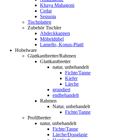
Khaya Mahagoni
Cedar
Sequoia
Tischplatten
Zubehör Tischler
Abdeckkappen
Möbeldübel
Lamello, Konus-Plattl
Hobelware
Glattkantbretter/Rahmen
Glattkantbretter
natur, unbehandelt
Fichte/Tanne
Kiefer
Lärche
grundiert
endbehandelt
Rahmen
Natur, unbehandelt
Fichte/Tanne
Profilbretter
natur, unbehandelt
Fichte/Tanne
Lärche/Douglasie