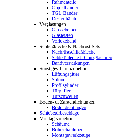
Rahmenteile
Objektbänder
TGL-Bänder
Designbänder
Verglasungen
Glasscheiben
Glasleisten
Vorlegeband
Schließbleche & Nachrüst-Sets
Nachrüstschließbleche
Schleißbleche f. Ganzglastüren
Bandverstärkungen
Sonstiges Türenzubehör
Lüftungsgitter
Spione
Profilzylinder
Türpuffer
Türschwellen
Boden- u. Zargendichtungen
Bodendichtungen
Schiebetürbeschläge
Montagezubehör
Schäume
Bohrschablonen
Montagewerkzeuge