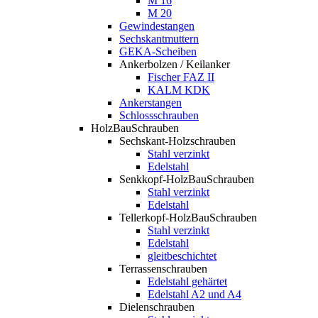
M 16
M 20
Gewindestangen
Sechskantmuttern
GEKA-Scheiben
Ankerbolzen / Keilanker
Fischer FAZ II
KALM KDK
Ankerstangen
Schlossschrauben
HolzBauSchrauben
Sechskant-Holzschrauben
Stahl verzinkt
Edelstahl
Senkkopf-HolzBauSchrauben
Stahl verzinkt
Edelstahl
Tellerkopf-HolzBauSchrauben
Stahl verzinkt
Edelstahl
gleitbeschichtet
Terrassenschrauben
Edelstahl gehärtet
Edelstahl A2 und A4
Dielenschrauben