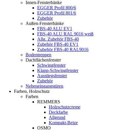
Innen-Fensterbänke
EGGER Profil 800/6
EGGER Profil 801/6
Zubehör
Außen-Fensterbänke
FBS-40 ALU EV1
FBS-40 ALU RAL 9016 weiß
Allg. Zubehör FBS-40
Zubehör FBS-40 EV1
Zubehör FBS-40 RAL9016
Bodentreppen
Dachflächenfenster
Schwingfenster
Klapp-Schwingfenster
Ausstiegsfenster
Zubehör
Nebeneingangstüren
Farben, Holzschutz
Farben
REMMERS
Holzschutzcreme
Deckfarbe
Allgrund
Kompakt-Beize
OSMO