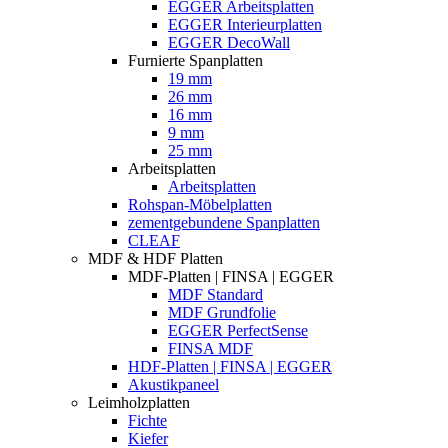
EGGER Arbeitsplatten
EGGER Interieurplatten
EGGER DecoWall
Furnierte Spanplatten
19 mm
26 mm
16 mm
9 mm
25 mm
Arbeitsplatten
Arbeitsplatten
Rohspan-Möbelplatten
zementgebundene Spanplatten
CLEAF
MDF & HDF Platten
MDF-Platten | FINSA | EGGER
MDF Standard
MDF Grundfolie
EGGER PerfectSense
FINSA MDF
HDF-Platten | FINSA | EGGER
Akustikpaneel
Leimholzplatten
Fichte
Kiefer