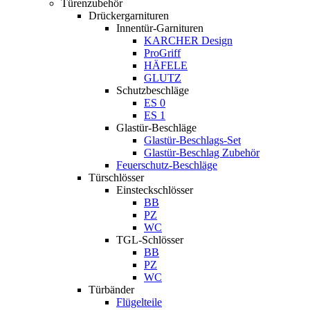
Türenzubehör
Drückergarnituren
Innentür-Garnituren
KARCHER Design
ProGriff
HÄFELE
GLUTZ
Schutzbeschläge
ES 0
ES 1
Glastür-Beschläge
Glastür-Beschlags-Set
Glastür-Beschlag Zubehör
Feuerschutz-Beschläge
Türschlösser
Einsteckschlösser
BB
PZ
WC
TGL-Schlösser
BB
PZ
WC
Türbänder
Flügelteile