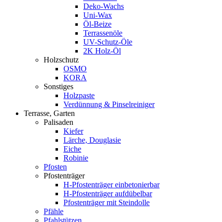
Deko-Wachs
Uni-Wax
Öl-Beize
Terrassenöle
UV-Schutz-Öle
2K Holz-Öl
Holzschutz
OSMO
KORA
Sonstiges
Holzpaste
Verdünnung & Pinselreiniger
Terrasse, Garten
Palisaden
Kiefer
Lärche, Douglasie
Eiche
Robinie
Pfosten
Pfostenträger
H-Pfostenträger einbetonierbar
H-Pfostenträger aufdübelbar
Pfostenträger mit Steindolle
Pfähle
Pfahlstützen