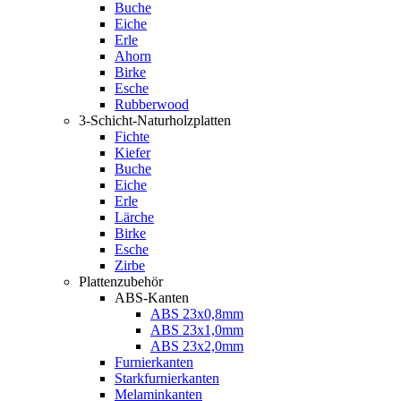
Buche
Eiche
Erle
Ahorn
Birke
Esche
Rubberwood
3-Schicht-Naturholzplatten
Fichte
Kiefer
Buche
Eiche
Erle
Lärche
Birke
Esche
Zirbe
Plattenzubehör
ABS-Kanten
ABS 23x0,8mm
ABS 23x1,0mm
ABS 23x2,0mm
Furnierkanten
Starkfurnierkanten
Melaminkanten