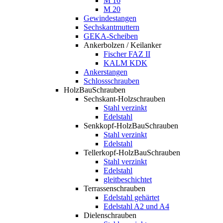
M 16
M 20
Gewindestangen
Sechskantmuttern
GEKA-Scheiben
Ankerbolzen / Keilanker
Fischer FAZ II
KALM KDK
Ankerstangen
Schlossschrauben
HolzBauSchrauben
Sechskant-Holzschrauben
Stahl verzinkt
Edelstahl
Senkkopf-HolzBauSchrauben
Stahl verzinkt
Edelstahl
Tellerkopf-HolzBauSchrauben
Stahl verzinkt
Edelstahl
gleitbeschichtet
Terrassenschrauben
Edelstahl gehärtet
Edelstahl A2 und A4
Dielenschrauben