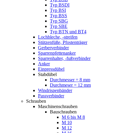
Typ BSDI
Typ BSI
Typ BSS
Typ SBG
Typ SBE
Typ BTN und BT4
Lochbleche, -streifen
Stützenfüße, Pfostenträger
Gerberverbinder
Sparrenpfettenanker
Sparrenhalter, -fußverbinder
Anker
Einpressdübel
Stabdübel
Durchmesser = 8 mm
Durchmeser = 12 mm
Windrispenbänder
Passverbinder
Schrauben
Maschinenschrauben
Bauschrauben
M 6 bis M 8
M 10
M 12