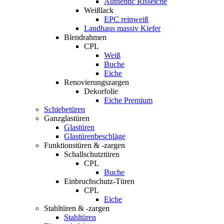
Authentic Risseiche
Weißlack
EPC reinweiß
Landhaus massiv Kiefer
Blendrahmen
CPL
Weiß
Buche
Eiche
Renovierungszargen
Dekorfolie
Eiche Premium
Schiebetüren
Ganzglastüren
Glastüren
Glastürenbeschläge
Funktionstüren & -zargen
Schallschutztüren
CPL
Buche
Einbruchschutz-Türen
CPL
Eiche
Stahltüren & -zargen
Stahltüren