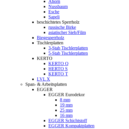
Ahorn
Nussbaum
Esche
Sapeli
beschichtetes Sperrholz
russische Birke
asiatischer Sieb/Film
Biegesperrholz
Tischlerplatten
3-Stab Tischlerplatten
5-Stab Tischlerplatten
KERTO
KERTO Q
HERTO S
KERTO T
LVL X
Span- & Arbeitsplatten
EGGER
EGGER Eurodekor
8 mm
19 mm
25 mm
16 mm
EGGER Schichtstoff
EGGER Kompaktplatten