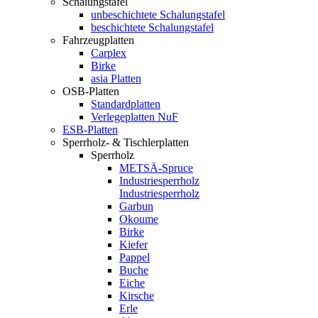
Schalungstafel
unbeschichtete Schalungstafel
beschichtete Schalungstafel
Fahrzeugplatten
Carplex
Birke
asia Platten
OSB-Platten
Standardplatten
Verlegeplatten NuF
ESB-Platten
Sperrholz- & Tischlerplatten
Sperrholz
METSÄ-Spruce
Industriesperrholz
Industriesperrholz
Garbun
Okoume
Birke
Kiefer
Pappel
Buche
Eiche
Kirsche
Erle