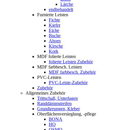
Lärche
endbehandelt
Furnierte Leisten
Fichte
Kiefer
Eiche
Buche
Ahorn
Kirsche
Kork
MDF folierte Leisten
folierte Leisten Zubehör
MDF farbbesch. Leisten
MDF farbbesch. Zubehör
PVC-Leisten
PVC-Leiste-Zubehör
Zubehör
Allgemeines Zubehör
Trittschall, Unterlagen
Randdämmstreifen
Grundierungen, Kleber
Oberflächenversieglung, -pflege
BONA
HQ
OSMO