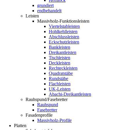
Hemlock
grundiert
endbehandelt
Leisten
Massivholz-Funktionsleisten
Viertelstableisten
Hohlkehlleisten
Abschlussleisten
Eckschutzleisten
Bankleisten
Dreikantleisten
Tischleisten
Deckleisten
Rechteckleisten
Quadratstäbe
Rundstäbe
Flachleisten
UK-Leisten
Abachi-Dreikantleisten
Rauhspund/Fasebretter
Rauhspund
Fasebretter
Fasadenprofile
Massivholz-Profile
Platten