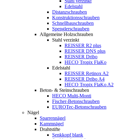
Stahl verzinkt
Edelstahl
Distanzschrauben
Konstruktionsschrauben
Schnellbauschrauben
Spenglerschrauben
Allgemeine Holzschrauben
Stahl verzinkt
REISSER R2 plus
REISSER DNS plus
REISSER Dribo
HECO Tropix FlaKo
Edelstahl
REISSER Retinox A2
REISSER Dribo A4
HECO Tropix FlaKo A2
Beton- & Steinschrauben
HECO Multi-Monti
Fischer-Betonschrauben
EUROTec-Betonschrauben
Nägel
Sparrennägel
Kammnägel
Drahtstifte
Senkkopf blank