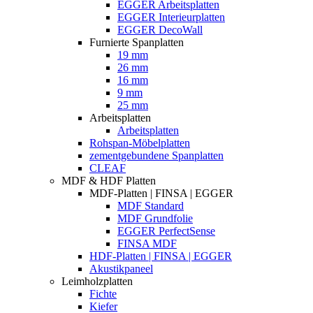
EGGER Arbeitsplatten
EGGER Interieurplatten
EGGER DecoWall
Furnierte Spanplatten
19 mm
26 mm
16 mm
9 mm
25 mm
Arbeitsplatten
Arbeitsplatten
Rohspan-Möbelplatten
zementgebundene Spanplatten
CLEAF
MDF & HDF Platten
MDF-Platten | FINSA | EGGER
MDF Standard
MDF Grundfolie
EGGER PerfectSense
FINSA MDF
HDF-Platten | FINSA | EGGER
Akustikpaneel
Leimholzplatten
Fichte
Kiefer