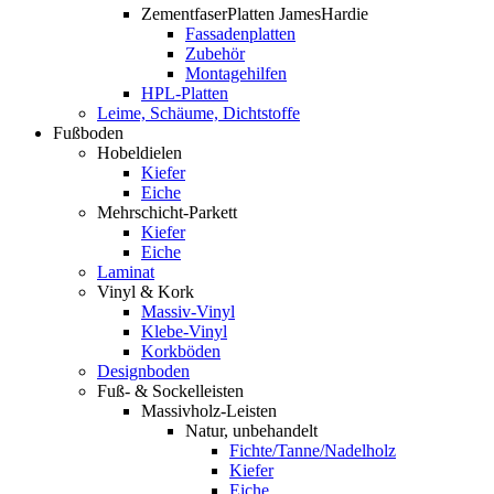
ZementfaserPlatten JamesHardie
Fassadenplatten
Zubehör
Montagehilfen
HPL-Platten
Leime, Schäume, Dichtstoffe
Fußboden
Hobeldielen
Kiefer
Eiche
Mehrschicht-Parkett
Kiefer
Eiche
Laminat
Vinyl & Kork
Massiv-Vinyl
Klebe-Vinyl
Korkböden
Designboden
Fuß- & Sockelleisten
Massivholz-Leisten
Natur, unbehandelt
Fichte/Tanne/Nadelholz
Kiefer
Eiche