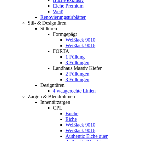
Buche exklusiv
Eiche Premium
Weiß
Renovierungstürblätter
Stil- & Designtüren
Stiltüren
Formgepägt
Weißlack 9010
Weißlack 9016
FORTA
1 Füllung
3 Füllungen
Landhaus Massiv Kiefer
2 Füllungen
3 Füllungen
Designtüren
4 waagerechte Linien
Zargen & Blendrahmen
Innentürzargen
CPL
Buche
Eiche
Weißlack 9010
Weißlack 9016
Authentic Eiche quer