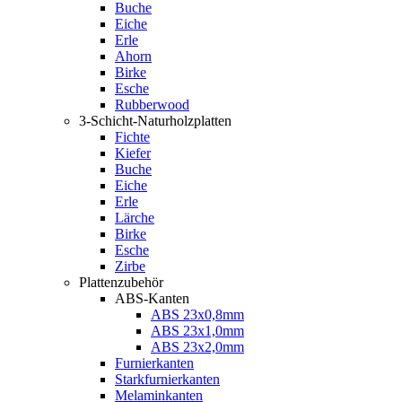
Buche
Eiche
Erle
Ahorn
Birke
Esche
Rubberwood
3-Schicht-Naturholzplatten
Fichte
Kiefer
Buche
Eiche
Erle
Lärche
Birke
Esche
Zirbe
Plattenzubehör
ABS-Kanten
ABS 23x0,8mm
ABS 23x1,0mm
ABS 23x2,0mm
Furnierkanten
Starkfurnierkanten
Melaminkanten