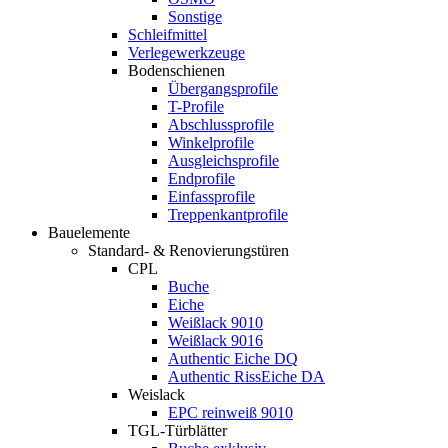
Sonstige
Schleifmittel
Verlegewerkzeuge
Bodenschienen
Übergangsprofile
T-Profile
Abschlussprofile
Winkelprofile
Ausgleichsprofile
Endprofile
Einfassprofile
Treppenkantprofile
Bauelemente
Standard- & Renovierungstüren
CPL
Buche
Eiche
Weißlack 9010
Weißlack 9016
Authentic Eiche DQ
Authentic RissEiche DA
Weislack
EPC reinweiß 9010
TGL-Türblätter