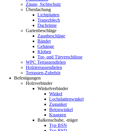
Zäune, Sichtschutz
Überdachung
Lichtplatten
Trapezblech
Dachrinne
Gartenbeschläge
Zaunbeschläge
Bänder
Gehänge
Kloben
Tor- und Türverschlüsse
WPC Terrassendielen
Holzterrassendielen
Terrassen-Zubehör
Befestigungen
Holzverbinder
Winkelverbinder
Winkel
Lochplattenwinkel
Zuganker
Betonwinkel
Knaggen
Balkenschuhe, -träger
Typ BSN
Typ BSD