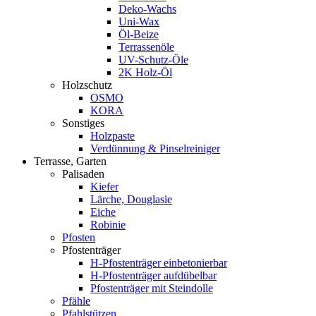
Deko-Wachs
Uni-Wax
Öl-Beize
Terrassenöle
UV-Schutz-Öle
2K Holz-Öl
Holzschutz
OSMO
KORA
Sonstiges
Holzpaste
Verdünnung & Pinselreiniger
Terrasse, Garten
Palisaden
Kiefer
Lärche, Douglasie
Eiche
Robinie
Pfosten
Pfostenträger
H-Pfostenträger einbetonierbar
H-Pfostenträger aufdübelbar
Pfostenträger mit Steindolle
Pfähle
Pfahlstützen