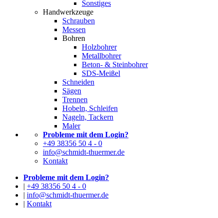
Sonstiges
Handwerkzeuge
Schrauben
Messen
Bohren
Holzbohrer
Metallbohrer
Beton- & Steinbohrer
SDS-Meißel
Schneiden
Sägen
Trennen
Hobeln, Schleifen
Nageln, Tackern
Maler
Probleme mit dem Login?
+49 38356 50 4 - 0
info@schmidt-thuermer.de
Kontakt
Probleme mit dem Login?
|
+49 38356 50 4 - 0
|
info@schmidt-thuermer.de
|
Kontakt