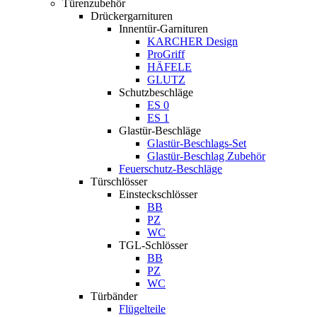
Türenzubehör
Drückergarnituren
Innentür-Garnituren
KARCHER Design
ProGriff
HÄFELE
GLUTZ
Schutzbeschläge
ES 0
ES 1
Glastür-Beschläge
Glastür-Beschlags-Set
Glastür-Beschlag Zubehör
Feuerschutz-Beschläge
Türschlösser
Einsteckschlösser
BB
PZ
WC
TGL-Schlösser
BB
PZ
WC
Türbänder
Flügelteile