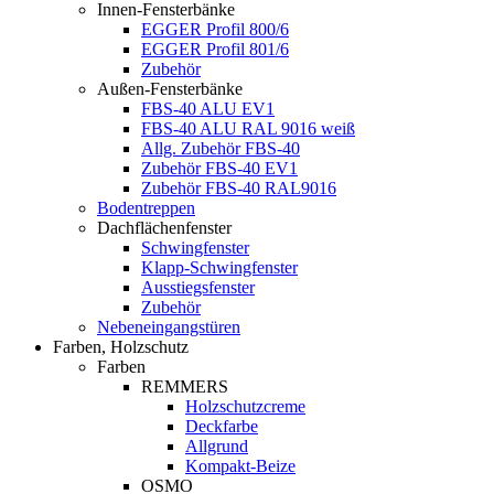
Innen-Fensterbänke
EGGER Profil 800/6
EGGER Profil 801/6
Zubehör
Außen-Fensterbänke
FBS-40 ALU EV1
FBS-40 ALU RAL 9016 weiß
Allg. Zubehör FBS-40
Zubehör FBS-40 EV1
Zubehör FBS-40 RAL9016
Bodentreppen
Dachflächenfenster
Schwingfenster
Klapp-Schwingfenster
Ausstiegsfenster
Zubehör
Nebeneingangstüren
Farben, Holzschutz
Farben
REMMERS
Holzschutzcreme
Deckfarbe
Allgrund
Kompakt-Beize
OSMO