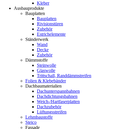
Kleber
Ausbauprodukte
Bauplatten
Bauplatten
Rivisionstüren
Zubehör
Estrichelemente
Ständerwerk
Wand
Decke
Zubehör
Dämmstoffe
Steinwolle
Glaswolle
Trittschall, Randdämmstreifen
Folien & Klebebänder
Dachbaumaterialien
Dachunterspannbahnen
Dachdichtungsbahnen
Weich-/Hartfaserplatten
Dachzubehör
Lüftungsstreifen
Lehmbaustoffe
Steico
Fassade