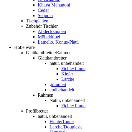
Khaya Mahagoni
Cedar
Sequoia
Tischplatten
Zubehör Tischler
Abdeckkappen
Möbeldübel
Lamello, Konus-Plattl
Hobelware
Glattkantbretter/Rahmen
Glattkantbretter
natur, unbehandelt
Fichte/Tanne
Kiefer
Lärche
grundiert
endbehandelt
Rahmen
Natur, unbehandelt
Fichte/Tanne
Profilbretter
natur, unbehandelt
Fichte/Tanne
Lärche/Douglasie