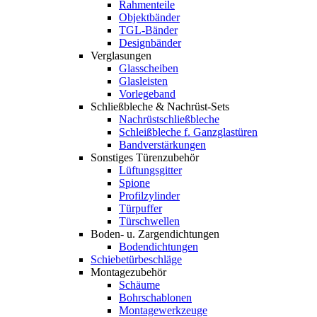
Rahmenteile
Objektbänder
TGL-Bänder
Designbänder
Verglasungen
Glasscheiben
Glasleisten
Vorlegeband
Schließbleche & Nachrüst-Sets
Nachrüstschließbleche
Schleißbleche f. Ganzglastüren
Bandverstärkungen
Sonstiges Türenzubehör
Lüftungsgitter
Spione
Profilzylinder
Türpuffer
Türschwellen
Boden- u. Zargendichtungen
Bodendichtungen
Schiebetürbeschläge
Montagezubehör
Schäume
Bohrschablonen
Montagewerkzeuge