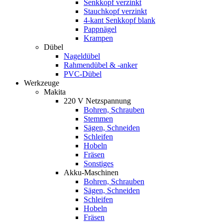
Senkkopf verzinkt
Stauchkopf verzinkt
4-kant Senkkopf blank
Pappnägel
Krampen
Dübel
Nageldübel
Rahmendübel & -anker
PVC-Dübel
Werkzeuge
Makita
220 V Netzspannung
Bohren, Schrauben
Stemmen
Sägen, Schneiden
Schleifen
Hobeln
Fräsen
Sonstiges
Akku-Maschinen
Bohren, Schrauben
Sägen, Schneiden
Schleifen
Hobeln
Fräsen