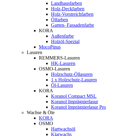
Landhausfarben
Holz-Deckfarben
Holz-Vorstreichfarben
Ölfarben
Garten- Fassadenfarbe
KORA
Außenfarbe
Holzöl-Spezial
MocoPinus
Lasuren
REMMERS-Lasuren
HK-Lasuren
OSMO-Lasuren
Holzschutz-Öllasuren
1 x Holzschutz-Lasuren
Öl-Lasuren
KORA
Koranol Compact MSL
Koranol Imprägnierlasur
Koranol Imprägnierlasur Pro
Wachse & Öle
KORA
OSMO
Hartwachsöl
Klarwachs