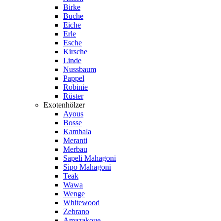
Birke
Buche
Eiche
Erle
Esche
Kirsche
Linde
Nussbaum
Pappel
Robinie
Rüster
Exotenhölzer
Ayous
Bosse
Kambala
Meranti
Merbau
Sapeli Mahagoni
Sipo Mahagoni
Teak
Wawa
Wenge
Whitewood
Zebrano
Amazakoue