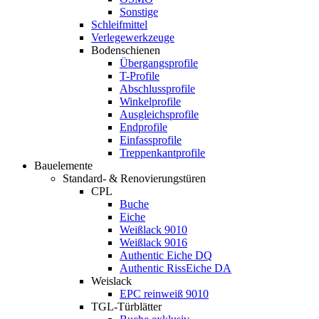
Sonstige
Schleifmittel
Verlegewerkzeuge
Bodenschienen
Übergangsprofile
T-Profile
Abschlussprofile
Winkelprofile
Ausgleichsprofile
Endprofile
Einfassprofile
Treppenkantprofile
Bauelemente
Standard- & Renovierungstüren
CPL
Buche
Eiche
Weißlack 9010
Weißlack 9016
Authentic Eiche DQ
Authentic RissEiche DA
Weislack
EPC reinweiß 9010
TGL-Türblätter