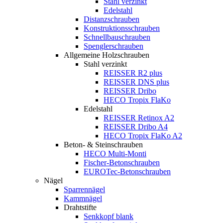
Stahl verzinkt
Edelstahl
Distanzschrauben
Konstruktionsschrauben
Schnellbauschrauben
Spenglerschrauben
Allgemeine Holzschrauben
Stahl verzinkt
REISSER R2 plus
REISSER DNS plus
REISSER Dribo
HECO Tropix FlaKo
Edelstahl
REISSER Retinox A2
REISSER Dribo A4
HECO Tropix FlaKo A2
Beton- & Steinschrauben
HECO Multi-Monti
Fischer-Betonschrauben
EUROTec-Betonschrauben
Nägel
Sparrennägel
Kammnägel
Drahtstifte
Senkkopf blank