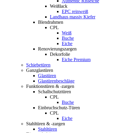
Authentic Risseiche
Weißlack
EPC reinweiß
Landhaus massiv Kiefer
Blendrahmen
CPL
Weiß
Buche
Eiche
Renovierungszargen
Dekorfolie
Eiche Premium
Schiebetüren
Ganzglastüren
Glastüren
Glastürenbeschläge
Funktionstüren & -zargen
Schallschutztüren
CPL
Buche
Einbruchschutz-Türen
CPL
Eiche
Stahltüren & -zargen
Stahltüren