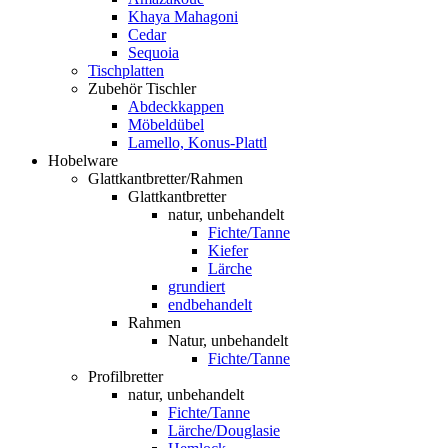
Khaya Mahagoni
Cedar
Sequoia
Tischplatten
Zubehör Tischler
Abdeckkappen
Möbeldübel
Lamello, Konus-Plattl
Hobelware
Glattkantbretter/Rahmen
Glattkantbretter
natur, unbehandelt
Fichte/Tanne
Kiefer
Lärche
grundiert
endbehandelt
Rahmen
Natur, unbehandelt
Fichte/Tanne
Profilbretter
natur, unbehandelt
Fichte/Tanne
Lärche/Douglasie