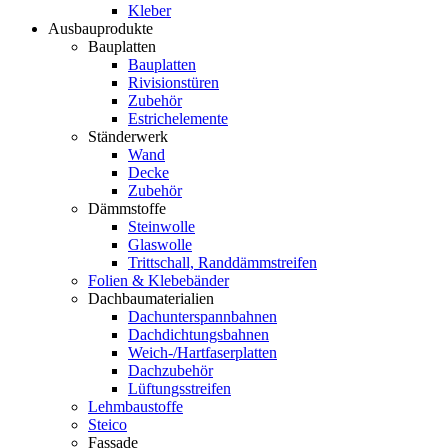
Kleber
Ausbauprodukte
Bauplatten
Bauplatten
Rivisionstüren
Zubehör
Estrichelemente
Ständerwerk
Wand
Decke
Zubehör
Dämmstoffe
Steinwolle
Glaswolle
Trittschall, Randdämmstreifen
Folien & Klebebänder
Dachbaumaterialien
Dachunterspannbahnen
Dachdichtungsbahnen
Weich-/Hartfaserplatten
Dachzubehör
Lüftungsstreifen
Lehmbaustoffe
Steico
Fassade