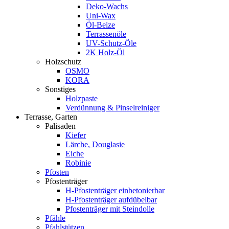
Deko-Wachs
Uni-Wax
Öl-Beize
Terrassenöle
UV-Schutz-Öle
2K Holz-Öl
Holzschutz
OSMO
KORA
Sonstiges
Holzpaste
Verdünnung & Pinselreiniger
Terrasse, Garten
Palisaden
Kiefer
Lärche, Douglasie
Eiche
Robinie
Pfosten
Pfostenträger
H-Pfostenträger einbetonierbar
H-Pfostenträger aufdübelbar
Pfostenträger mit Steindolle
Pfähle
Pfahlstützen