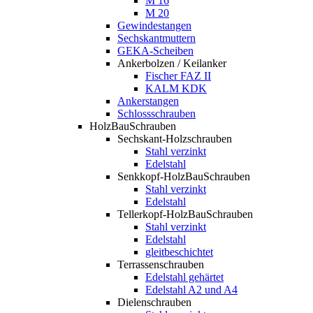
M 16
M 20
Gewindestangen
Sechskantmuttern
GEKA-Scheiben
Ankerbolzen / Keilanker
Fischer FAZ II
KALM KDK
Ankerstangen
Schlossschrauben
HolzBauSchrauben
Sechskant-Holzschrauben
Stahl verzinkt
Edelstahl
Senkkopf-HolzBauSchrauben
Stahl verzinkt
Edelstahl
Tellerkopf-HolzBauSchrauben
Stahl verzinkt
Edelstahl
gleitbeschichtet
Terrassenschrauben
Edelstahl gehärtet
Edelstahl A2 und A4
Dielenschrauben