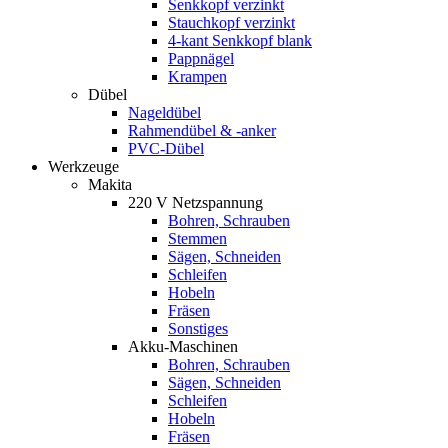
Senkkopf verzinkt
Stauchkopf verzinkt
4-kant Senkkopf blank
Pappnägel
Krampen
Dübel
Nageldübel
Rahmendübel & -anker
PVC-Dübel
Werkzeuge
Makita
220 V Netzspannung
Bohren, Schrauben
Stemmen
Sägen, Schneiden
Schleifen
Hobeln
Fräsen
Sonstiges
Akku-Maschinen
Bohren, Schrauben
Sägen, Schneiden
Schleifen
Hobeln
Fräsen