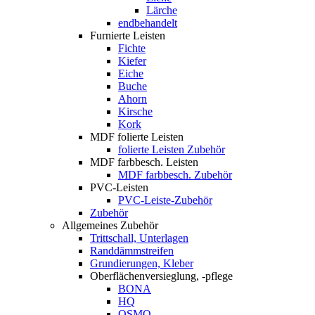
Lärche
endbehandelt
Furnierte Leisten
Fichte
Kiefer
Eiche
Buche
Ahorn
Kirsche
Kork
MDF folierte Leisten
folierte Leisten Zubehör
MDF farbbesch. Leisten
MDF farbbesch. Zubehör
PVC-Leisten
PVC-Leiste-Zubehör
Zubehör
Allgemeines Zubehör
Trittschall, Unterlagen
Randdämmstreifen
Grundierungen, Kleber
Oberflächenversieglung, -pflege
BONA
HQ
OSMO