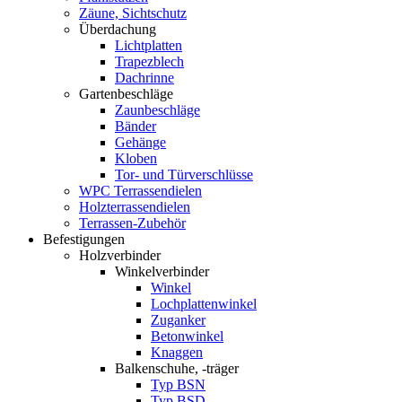
Zäune, Sichtschutz
Überdachung
Lichtplatten
Trapezblech
Dachrinne
Gartenbeschläge
Zaunbeschläge
Bänder
Gehänge
Kloben
Tor- und Türverschlüsse
WPC Terrassendielen
Holzterrassendielen
Terrassen-Zubehör
Befestigungen
Holzverbinder
Winkelverbinder
Winkel
Lochplattenwinkel
Zuganker
Betonwinkel
Knaggen
Balkenschuhe, -träger
Typ BSN
Typ BSD