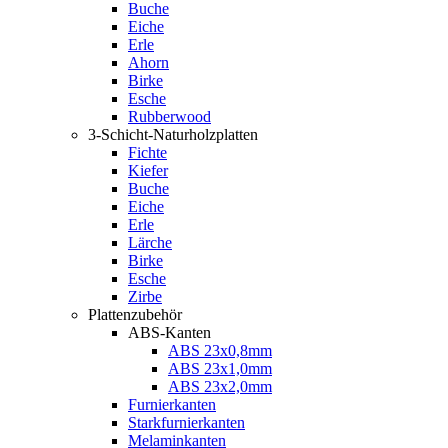
Buche
Eiche
Erle
Ahorn
Birke
Esche
Rubberwood
3-Schicht-Naturholzplatten
Fichte
Kiefer
Buche
Eiche
Erle
Lärche
Birke
Esche
Zirbe
Plattenzubehör
ABS-Kanten
ABS 23x0,8mm
ABS 23x1,0mm
ABS 23x2,0mm
Furnierkanten
Starkfurnierkanten
Melaminkanten