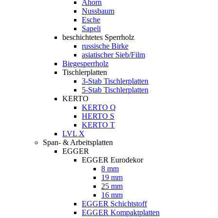
Ahorn
Nussbaum
Esche
Sapeli
beschichtetes Sperrholz
russische Birke
asiatischer Sieb/Film
Biegesperrholz
Tischlerplatten
3-Stab Tischlerplatten
5-Stab Tischlerplatten
KERTO
KERTO Q
HERTO S
KERTO T
LVL X
Span- & Arbeitsplatten
EGGER
EGGER Eurodekor
8 mm
19 mm
25 mm
16 mm
EGGER Schichtstoff
EGGER Kompaktplatten