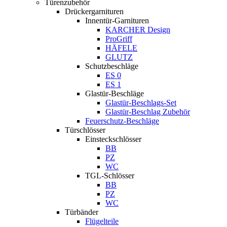
Türenzubehör
Drückergarnituren
Innentür-Garnituren
KARCHER Design
ProGriff
HÄFELE
GLUTZ
Schutzbeschläge
ES 0
ES 1
Glastür-Beschläge
Glastür-Beschlags-Set
Glastür-Beschlag Zubehör
Feuerschutz-Beschläge
Türschlösser
Einsteckschlösser
BB
PZ
WC
TGL-Schlösser
BB
PZ
WC
Türbänder
Flügelteile