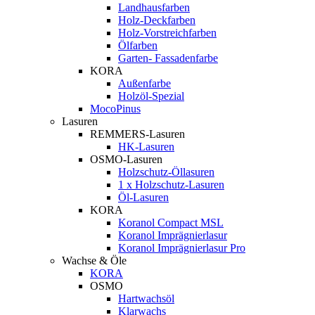
Landhausfarben
Holz-Deckfarben
Holz-Vorstreichfarben
Ölfarben
Garten- Fassadenfarbe
KORA
Außenfarbe
Holzöl-Spezial
MocoPinus
Lasuren
REMMERS-Lasuren
HK-Lasuren
OSMO-Lasuren
Holzschutz-Öllasuren
1 x Holzschutz-Lasuren
Öl-Lasuren
KORA
Koranol Compact MSL
Koranol Imprägnierlasur
Koranol Imprägnierlasur Pro
Wachse & Öle
KORA
OSMO
Hartwachsöl
Klarwachs