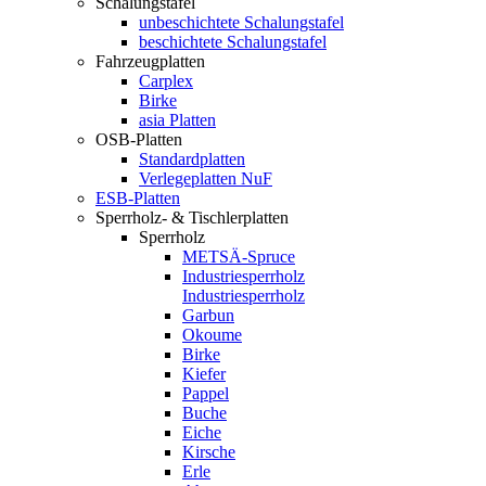
Schalungstafel
unbeschichtete Schalungstafel
beschichtete Schalungstafel
Fahrzeugplatten
Carplex
Birke
asia Platten
OSB-Platten
Standardplatten
Verlegeplatten NuF
ESB-Platten
Sperrholz- & Tischlerplatten
Sperrholz
METSÄ-Spruce
Industriesperrholz
Industriesperrholz
Garbun
Okoume
Birke
Kiefer
Pappel
Buche
Eiche
Kirsche
Erle