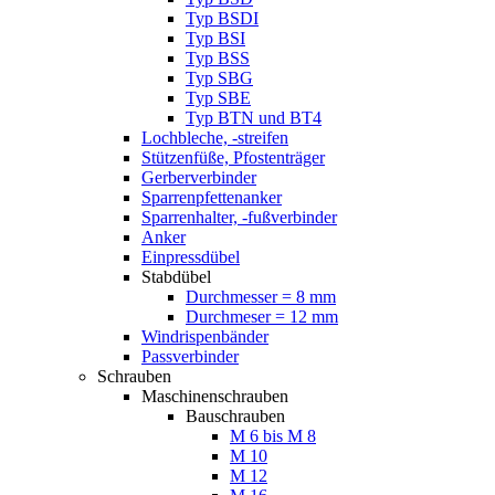
Typ BSDI
Typ BSI
Typ BSS
Typ SBG
Typ SBE
Typ BTN und BT4
Lochbleche, -streifen
Stützenfüße, Pfostenträger
Gerberverbinder
Sparrenpfettenanker
Sparrenhalter, -fußverbinder
Anker
Einpressdübel
Stabdübel
Durchmesser = 8 mm
Durchmeser = 12 mm
Windrispenbänder
Passverbinder
Schrauben
Maschinenschrauben
Bauschrauben
M 6 bis M 8
M 10
M 12