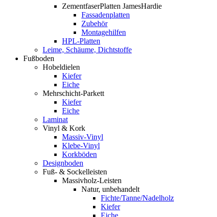
ZementfaserPlatten JamesHardie
Fassadenplatten
Zubehör
Montagehilfen
HPL-Platten
Leime, Schäume, Dichtstoffe
Fußboden
Hobeldielen
Kiefer
Eiche
Mehrschicht-Parkett
Kiefer
Eiche
Laminat
Vinyl & Kork
Massiv-Vinyl
Klebe-Vinyl
Korkböden
Designboden
Fuß- & Sockelleisten
Massivholz-Leisten
Natur, unbehandelt
Fichte/Tanne/Nadelholz
Kiefer
Eiche