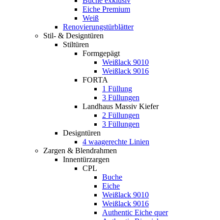
Buche exklusiv
Eiche Premium
Weiß
Renovierungstürblätter
Stil- & Designtüren
Stiltüren
Formgepägt
Weißlack 9010
Weißlack 9016
FORTA
1 Füllung
3 Füllungen
Landhaus Massiv Kiefer
2 Füllungen
3 Füllungen
Designtüren
4 waagerechte Linien
Zargen & Blendrahmen
Innentürzargen
CPL
Buche
Eiche
Weißlack 9010
Weißlack 9016
Authentic Eiche quer