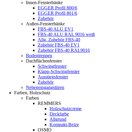
Innen-Fensterbänke
EGGER Profil 800/6
EGGER Profil 801/6
Zubehör
Außen-Fensterbänke
FBS-40 ALU EV1
FBS-40 ALU RAL 9016 weiß
Allg. Zubehör FBS-40
Zubehör FBS-40 EV1
Zubehör FBS-40 RAL9016
Bodentreppen
Dachflächenfenster
Schwingfenster
Klapp-Schwingfenster
Ausstiegsfenster
Zubehör
Nebeneingangstüren
Farben, Holzschutz
Farben
REMMERS
Holzschutzcreme
Deckfarbe
Allgrund
Kompakt-Beize
OSMO