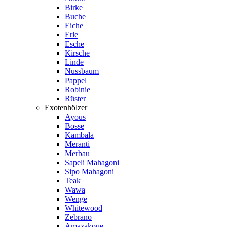
Birke
Buche
Eiche
Erle
Esche
Kirsche
Linde
Nussbaum
Pappel
Robinie
Rüster
Exotenhölzer
Ayous
Bosse
Kambala
Meranti
Merbau
Sapeli Mahagoni
Sipo Mahagoni
Teak
Wawa
Wenge
Whitewood
Zebrano
Amazakoue