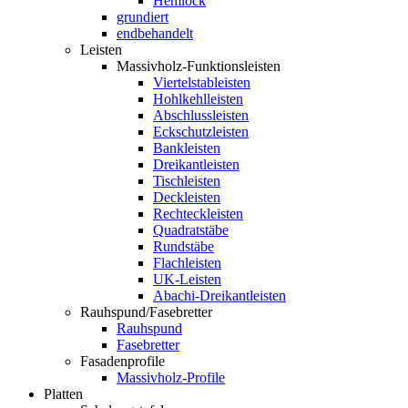
Hemlock
grundiert
endbehandelt
Leisten
Massivholz-Funktionsleisten
Viertelstableisten
Hohlkehlleisten
Abschlussleisten
Eckschutzleisten
Bankleisten
Dreikantleisten
Tischleisten
Deckleisten
Rechteckleisten
Quadratstäbe
Rundstäbe
Flachleisten
UK-Leisten
Abachi-Dreikantleisten
Rauhspund/Fasebretter
Rauhspund
Fasebretter
Fasadenprofile
Massivholz-Profile
Platten