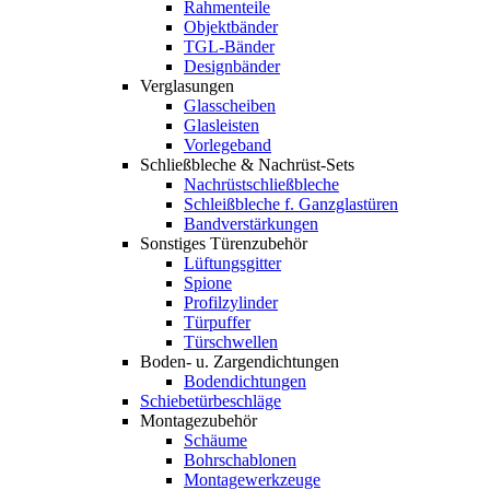
Rahmenteile
Objektbänder
TGL-Bänder
Designbänder
Verglasungen
Glasscheiben
Glasleisten
Vorlegeband
Schließbleche & Nachrüst-Sets
Nachrüstschließbleche
Schleißbleche f. Ganzglastüren
Bandverstärkungen
Sonstiges Türenzubehör
Lüftungsgitter
Spione
Profilzylinder
Türpuffer
Türschwellen
Boden- u. Zargendichtungen
Bodendichtungen
Schiebetürbeschläge
Montagezubehör
Schäume
Bohrschablonen
Montagewerkzeuge