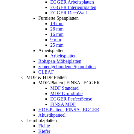
EGGER Arbeitsplatten
EGGER Interieurplatten
EGGER DecoWall
Furnierte Spanplatten
19 mm
26 mm
16 mm
9 mm
25 mm
Arbeitsplatten
Arbeitsplatten
Rohspan-Möbelplatten
zementgebundene Spanplatten
CLEAF
MDF & HDF Platten
MDF-Platten | FINSA | EGGER
MDF Standard
MDF Grundfolie
EGGER PerfectSense
FINSA MDF
HDF-Platten | FINSA | EGGER
Akustikpaneel
Leimholzplatten
Fichte
Kiefer