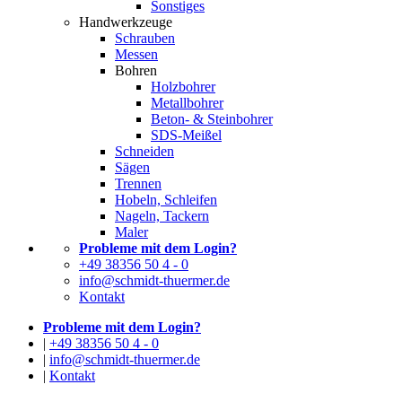
Sonstiges
Handwerkzeuge
Schrauben
Messen
Bohren
Holzbohrer
Metallbohrer
Beton- & Steinbohrer
SDS-Meißel
Schneiden
Sägen
Trennen
Hobeln, Schleifen
Nageln, Tackern
Maler
Probleme mit dem Login?
+49 38356 50 4 - 0
info@schmidt-thuermer.de
Kontakt
Probleme mit dem Login?
|
+49 38356 50 4 - 0
|
info@schmidt-thuermer.de
|
Kontakt