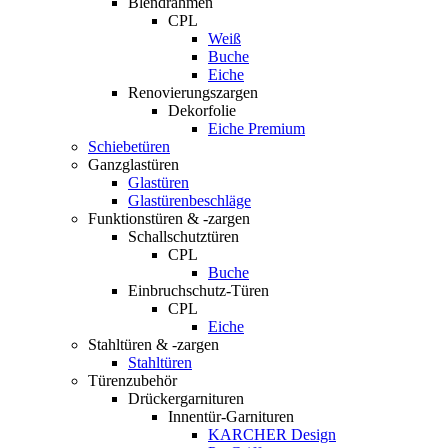
Blendrahmen
CPL
Weiß
Buche
Eiche
Renovierungszargen
Dekorfolie
Eiche Premium
Schiebetüren
Ganzglastüren
Glastüren
Glastürenbeschläge
Funktionstüren & -zargen
Schallschutztüren
CPL
Buche
Einbruchschutz-Türen
CPL
Eiche
Stahltüren & -zargen
Stahltüren
Türenzubehör
Drückergarnituren
Innentür-Garnituren
KARCHER Design