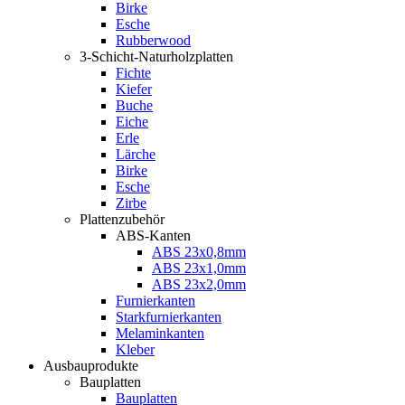
Birke
Esche
Rubberwood
3-Schicht-Naturholzplatten
Fichte
Kiefer
Buche
Eiche
Erle
Lärche
Birke
Esche
Zirbe
Plattenzubehör
ABS-Kanten
ABS 23x0,8mm
ABS 23x1,0mm
ABS 23x2,0mm
Furnierkanten
Starkfurnierkanten
Melaminkanten
Kleber
Ausbauprodukte
Bauplatten
Bauplatten