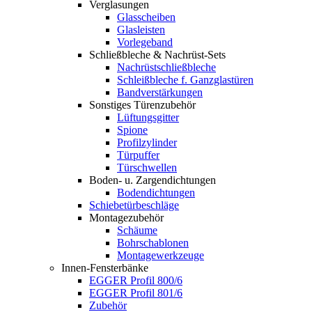
Verglasungen
Glasscheiben
Glasleisten
Vorlegeband
Schließbleche & Nachrüst-Sets
Nachrüstschließbleche
Schleißbleche f. Ganzglastüren
Bandverstärkungen
Sonstiges Türenzubehör
Lüftungsgitter
Spione
Profilzylinder
Türpuffer
Türschwellen
Boden- u. Zargendichtungen
Bodendichtungen
Schiebetürbeschläge
Montagezubehör
Schäume
Bohrschablonen
Montagewerkzeuge
Innen-Fensterbänke
EGGER Profil 800/6
EGGER Profil 801/6
Zubehör