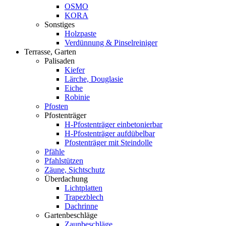
OSMO
KORA
Sonstiges
Holzpaste
Verdünnung & Pinselreiniger
Terrasse, Garten
Palisaden
Kiefer
Lärche, Douglasie
Eiche
Robinie
Pfosten
Pfostenträger
H-Pfostenträger einbetonierbar
H-Pfostenträger aufdübelbar
Pfostenträger mit Steindolle
Pfähle
Pfahlstützen
Zäune, Sichtschutz
Überdachung
Lichtplatten
Trapezblech
Dachrinne
Gartenbeschläge
Zaunbeschläge