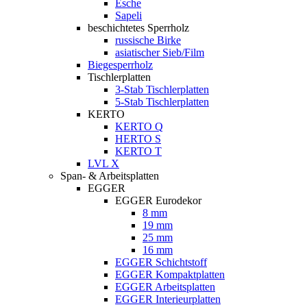
Esche
Sapeli
beschichtetes Sperrholz
russische Birke
asiatischer Sieb/Film
Biegesperrholz
Tischlerplatten
3-Stab Tischlerplatten
5-Stab Tischlerplatten
KERTO
KERTO Q
HERTO S
KERTO T
LVL X
Span- & Arbeitsplatten
EGGER
EGGER Eurodekor
8 mm
19 mm
25 mm
16 mm
EGGER Schichtstoff
EGGER Kompaktplatten
EGGER Arbeitsplatten
EGGER Interieurplatten