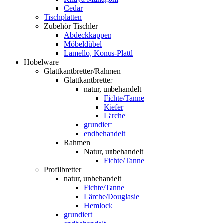
Cedar
Tischplatten
Zubehör Tischler
Abdeckkappen
Möbeldübel
Lamello, Konus-Plattl
Hobelware
Glattkantbretter/Rahmen
Glattkantbretter
natur, unbehandelt
Fichte/Tanne
Kiefer
Lärche
grundiert
endbehandelt
Rahmen
Natur, unbehandelt
Fichte/Tanne
Profilbretter
natur, unbehandelt
Fichte/Tanne
Lärche/Douglasie
Hemlock
grundiert