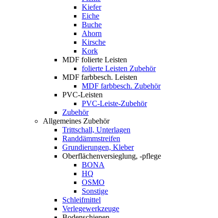
Kiefer
Eiche
Buche
Ahorn
Kirsche
Kork
MDF folierte Leisten
folierte Leisten Zubehör
MDF farbbesch. Leisten
MDF farbbesch. Zubehör
PVC-Leisten
PVC-Leiste-Zubehör
Zubehör
Allgemeines Zubehör
Trittschall, Unterlagen
Randdämmstreifen
Grundierungen, Kleber
Oberflächenversieglung, -pflege
BONA
HQ
OSMO
Sonstige
Schleifmittel
Verlegewerkzeuge
Bodenschienen