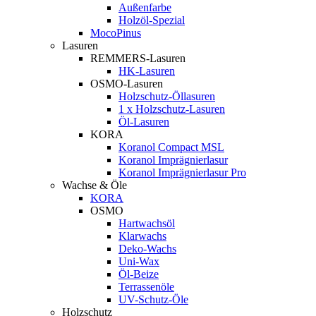
Außenfarbe
Holzöl-Spezial
MocoPinus
Lasuren
REMMERS-Lasuren
HK-Lasuren
OSMO-Lasuren
Holzschutz-Öllasuren
1 x Holzschutz-Lasuren
Öl-Lasuren
KORA
Koranol Compact MSL
Koranol Imprägnierlasur
Koranol Imprägnierlasur Pro
Wachse & Öle
KORA
OSMO
Hartwachsöl
Klarwachs
Deko-Wachs
Uni-Wax
Öl-Beize
Terrassenöle
UV-Schutz-Öle
Holzschutz