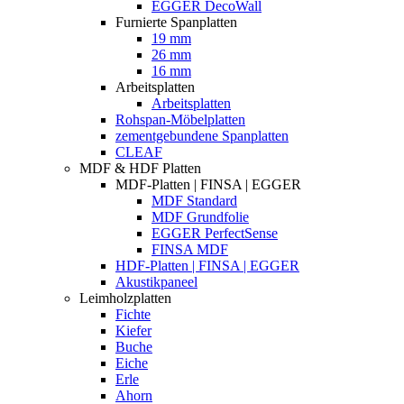
EGGER DecoWall
Furnierte Spanplatten
19 mm
26 mm
16 mm
Arbeitsplatten
Arbeitsplatten
Rohspan-Möbelplatten
zementgebundene Spanplatten
CLEAF
MDF & HDF Platten
MDF-Platten | FINSA | EGGER
MDF Standard
MDF Grundfolie
EGGER PerfectSense
FINSA MDF
HDF-Platten | FINSA | EGGER
Akustikpaneel
Leimholzplatten
Fichte
Kiefer
Buche
Eiche
Erle
Ahorn