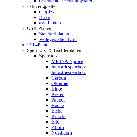
beschichtete Schalungstafel
Fahrzeugplatten
Carplex
Birke
asia Platten
OSB-Platten
Standardplatten
Verlegeplatten NuF
ESB-Platten
Sperrholz- & Tischlerplatten
Sperrholz
METSÄ-Spruce
Industriesperrholz
Industriesperrholz
Garbun
Okoume
Birke
Kiefer
Pappel
Buche
Eiche
Kirsche
Erle
Ahorn
Nussbaum