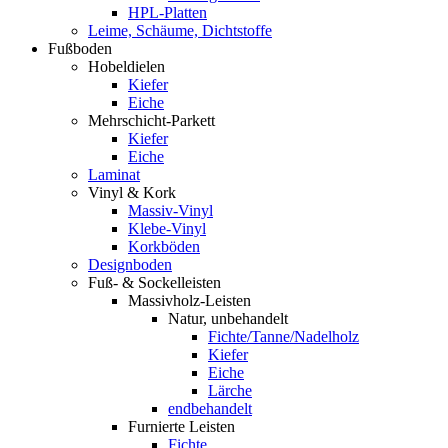
HPL-Platten
Leime, Schäume, Dichtstoffe
Fußboden
Hobeldielen
Kiefer
Eiche
Mehrschicht-Parkett
Kiefer
Eiche
Laminat
Vinyl & Kork
Massiv-Vinyl
Klebe-Vinyl
Korkböden
Designboden
Fuß- & Sockelleisten
Massivholz-Leisten
Natur, unbehandelt
Fichte/Tanne/Nadelholz
Kiefer
Eiche
Lärche
endbehandelt
Furnierte Leisten
Fichte