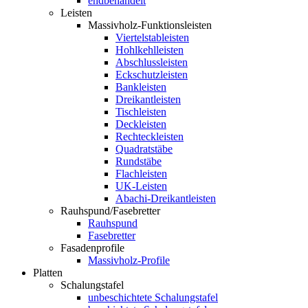
endbehandelt
Leisten
Massivholz-Funktionsleisten
Viertelstableisten
Hohlkehlleisten
Abschlussleisten
Eckschutzleisten
Bankleisten
Dreikantleisten
Tischleisten
Deckleisten
Rechteckleisten
Quadratstäbe
Rundstäbe
Flachleisten
UK-Leisten
Abachi-Dreikantleisten
Rauhspund/Fasebretter
Rauhspund
Fasebretter
Fasadenprofile
Massivholz-Profile
Platten
Schalungstafel
unbeschichtete Schalungstafel