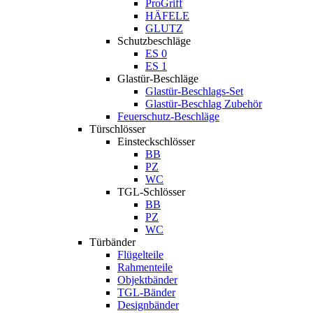
ProGriff
HÄFELE
GLUTZ
Schutzbeschläge
ES 0
ES 1
Glastür-Beschläge
Glastür-Beschlags-Set
Glastür-Beschlag Zubehör
Feuerschutz-Beschläge
Türschlösser
Einsteckschlösser
BB
PZ
WC
TGL-Schlösser
BB
PZ
WC
Türbänder
Flügelteile
Rahmenteile
Objektbänder
TGL-Bänder
Designbänder