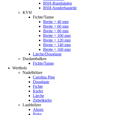
BSH-Rundsäulen
BSH-Sonderbauteile
KVH
Fichte/Tanne
Breite = 40 mm
Breite = 60 mm
Breite = 80 mm
Breite = 100 mm
Breite = 120 mm
Breite = 140 mm
Breite = 160 mm
Lärche/Douglasie
Duolambalken
Fichte/Tanne
Wertholz
Nadelhölzer
Carolina Pine
Douglasie
Fichte
Kiefer
Lärche
Zirbelkiefer
Laubhölzer
Ahorn
Birke