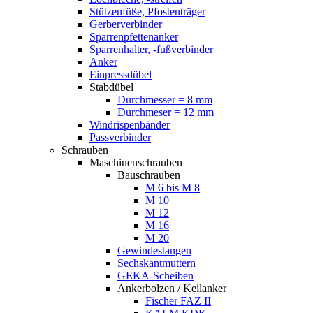
Stützenfüße, Pfostenträger
Gerberverbinder
Sparrenpfettenanker
Sparrenhalter, -fußverbinder
Anker
Einpressdübel
Stabdübel
Durchmesser = 8 mm
Durchmeser = 12 mm
Windrispenbänder
Passverbinder
Schrauben
Maschinenschrauben
Bauschrauben
M 6 bis M 8
M 10
M 12
M 16
M 20
Gewindestangen
Sechskantmuttern
GEKA-Scheiben
Ankerbolzen / Keilanker
Fischer FAZ II