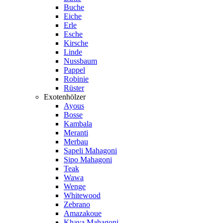
Buche
Eiche
Erle
Esche
Kirsche
Linde
Nussbaum
Pappel
Robinie
Rüster
Exotenhölzer
Ayous
Bosse
Kambala
Meranti
Merbau
Sapeli Mahagoni
Sipo Mahagoni
Teak
Wawa
Wenge
Whitewood
Zebrano
Amazakoue
Khaya Mahagoni