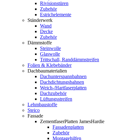
Rivisionstüren
Zubehör
Estrichelemente
Ständerwerk
Wand
Decke
Zubehör
Dämmstoffe
Steinwolle
Glaswolle
Trittschall, Randdämmstreifen
Folien & Klebebänder
Dachbaumaterialien
Dachunterspannbahnen
Dachdichtungsbahnen
Weich-/Hartfaserplatten
Dachzubehör
Lüftungsstreifen
Lehmbaustoffe
Steico
Fassade
ZementfaserPlatten JamesHardie
Fassadenplatten
Zubehör
Montagehilfen