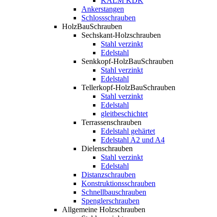
KALM KDK
Ankerstangen
Schlossschrauben
HolzBauSchrauben
Sechskant-Holzschrauben
Stahl verzinkt
Edelstahl
Senkkopf-HolzBauSchrauben
Stahl verzinkt
Edelstahl
Tellerkopf-HolzBauSchrauben
Stahl verzinkt
Edelstahl
gleitbeschichtet
Terrassenschrauben
Edelstahl gehärtet
Edelstahl A2 und A4
Dielenschrauben
Stahl verzinkt
Edelstahl
Distanzschrauben
Konstruktionsschrauben
Schnellbauschrauben
Spenglerschrauben
Allgemeine Holzschrauben