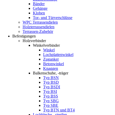
Bänder
Gehänge
Kloben
Tor- und Türverschlüsse
WPC Terrassendielen
Holzterrassendielen
Terrassen-Zubehör
Befestigungen
Holzverbinder
Winkelverbinder
Winkel
Lochplattenwinkel
Zuganker
Betonwinkel
Knaggen
Balkenschuhe, -träger
Typ BSN
Typ BSD
Typ BSDI
Typ BSI
Typ BSS
Typ SBG
Typ SBE
Typ BTN und BT4
Lochbleche, -streifen