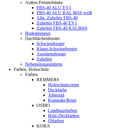
Außen-Fensterbänke
FBS-40 ALU EV1
FBS-40 ALU RAL 9016 weiß
Allg. Zubehör FBS-40
Zubehör FBS-40 EV1
Zubehör FBS-40 RAL9016
Bodentreppen
Dachflächenfenster
Schwingfenster
Klapp-Schwingfenster
Ausstiegsfenster
Zubehör
Nebeneingangstüren
Farben, Holzschutz
Farben
REMMERS
Holzschutzcreme
Deckfarbe
Allgrund
Kompakt-Beize
OSMO
Landhausfarben
Holz-Deckfarben
Ölfarben
KORA