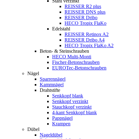
Stahl verzinkt
REISSER R2 plus
REISSER DNS plus
REISSER Dribo
HECO Tropix FlaKo
Edelstahl
REISSER Retinox A2
REISSER Dribo A4
HECO Tropix FlaKo A2
Beton- & Steinschrauben
HECO Multi-Monti
Fischer-Betonschrauben
EUROTec-Betonschrauben
Nägel
Sparrennägel
Kammnägel
Drahtstifte
Senkkopf blank
Senkkopf verzinkt
Stauchkopf verzinkt
4-kant Senkkopf blank
Pappnägel
Krampen
Dübel
Nageldübel