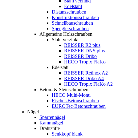
Stahl verzinkt
Edelstahl
Distanzschrauben
Konstruktionsschrauben
Schnellbauschrauben
Spenglerschrauben
Allgemeine Holzschrauben
Stahl verzinkt
REISSER R2 plus
REISSER DNS plus
REISSER Dribo
HECO Tropix FlaKo
Edelstahl
REISSER Retinox A2
REISSER Dribo A4
HECO Tropix FlaKo A2
Beton- & Steinschrauben
HECO Multi-Monti
Fischer-Betonschrauben
EUROTec-Betonschrauben
Nägel
Sparrennägel
Kammnägel
Drahtstifte
Senkkopf blank