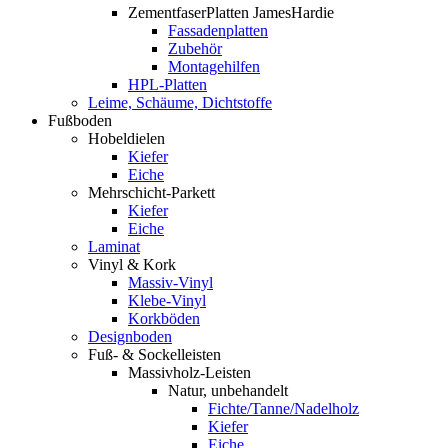
ZementfaserPlatten JamesHardie
Fassadenplatten
Zubehör
Montagehilfen
HPL-Platten
Leime, Schäume, Dichtstoffe
Fußboden
Hobeldielen
Kiefer
Eiche
Mehrschicht-Parkett
Kiefer
Eiche
Laminat
Vinyl & Kork
Massiv-Vinyl
Klebe-Vinyl
Korkböden
Designboden
Fuß- & Sockelleisten
Massivholz-Leisten
Natur, unbehandelt
Fichte/Tanne/Nadelholz
Kiefer
Eiche