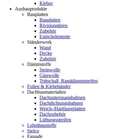
Kleber
Ausbauprodukte
Bauplatten
Bauplatten
Rivisionstüren
Zubehör
Estrichelemente
Ständerwerk
Wand
Decke
Zubehör
Dämmstoffe
Steinwolle
Glaswolle
Trittschall, Randdämmstreifen
Folien & Klebebänder
Dachbaumaterialien
Dachunterspannbahnen
Dachdichtungsbahnen
Weich-/Hartfaserplatten
Dachzubehör
Lüftungsstreifen
Lehmbaustoffe
Steico
Fassade