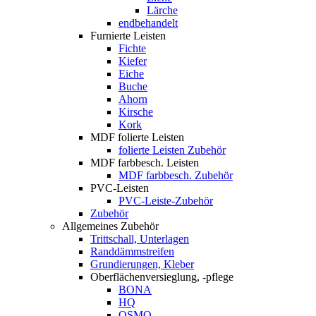
Lärche
endbehandelt
Furnierte Leisten
Fichte
Kiefer
Eiche
Buche
Ahorn
Kirsche
Kork
MDF folierte Leisten
folierte Leisten Zubehör
MDF farbbesch. Leisten
MDF farbbesch. Zubehör
PVC-Leisten
PVC-Leiste-Zubehör
Zubehör
Allgemeines Zubehör
Trittschall, Unterlagen
Randdämmstreifen
Grundierungen, Kleber
Oberflächenversieglung, -pflege
BONA
HQ
OSMO