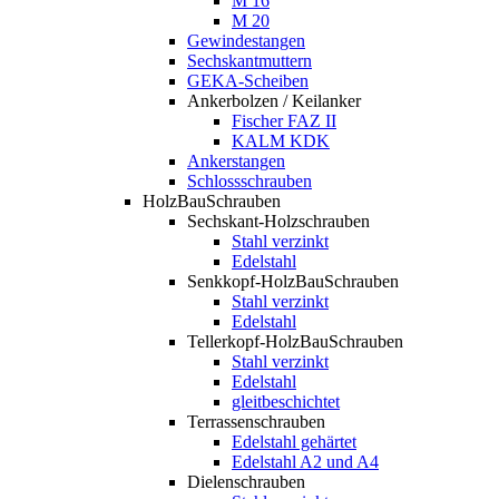
M 16
M 20
Gewindestangen
Sechskantmuttern
GEKA-Scheiben
Ankerbolzen / Keilanker
Fischer FAZ II
KALM KDK
Ankerstangen
Schlossschrauben
HolzBauSchrauben
Sechskant-Holzschrauben
Stahl verzinkt
Edelstahl
Senkkopf-HolzBauSchrauben
Stahl verzinkt
Edelstahl
Tellerkopf-HolzBauSchrauben
Stahl verzinkt
Edelstahl
gleitbeschichtet
Terrassenschrauben
Edelstahl gehärtet
Edelstahl A2 und A4
Dielenschrauben