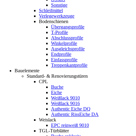
Sonstige
Schleifmittel
Verlegewerkzeuge
Bodenschienen
Übergangsprofile
T-Profile
Abschlussprofile
Winkelprofile
Ausgleichsprofile
Endprofile
Einfassprofile
Treppenkantprofile
Bauelemente
Standard- & Renovierungstüren
CPL
Buche
Eiche
Weißlack 9010
Weißlack 9016
Authentic Eiche DQ
Authentic RissEiche DA
Weislack
EPC reinweiß 9010
TGL-Türblätter