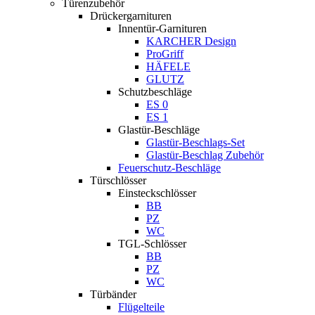
Türenzubehör
Drückergarnituren
Innentür-Garnituren
KARCHER Design
ProGriff
HÄFELE
GLUTZ
Schutzbeschläge
ES 0
ES 1
Glastür-Beschläge
Glastür-Beschlags-Set
Glastür-Beschlag Zubehör
Feuerschutz-Beschläge
Türschlösser
Einsteckschlösser
BB
PZ
WC
TGL-Schlösser
BB
PZ
WC
Türbänder
Flügelteile