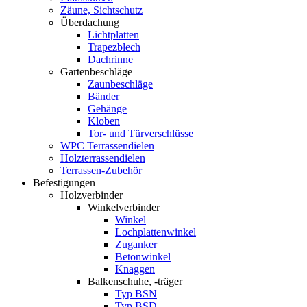
Zäune, Sichtschutz
Überdachung
Lichtplatten
Trapezblech
Dachrinne
Gartenbeschläge
Zaunbeschläge
Bänder
Gehänge
Kloben
Tor- und Türverschlüsse
WPC Terrassendielen
Holzterrassendielen
Terrassen-Zubehör
Befestigungen
Holzverbinder
Winkelverbinder
Winkel
Lochplattenwinkel
Zuganker
Betonwinkel
Knaggen
Balkenschuhe, -träger
Typ BSN
Typ BSD