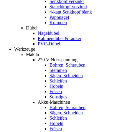
Senkkopf verzinkt
Stauchkopf verzinkt
4-kant Senkkopf blank
Pappnägel
Krampen
Dübel
Nageldübel
Rahmendübel & -anker
PVC-Dübel
Werkzeuge
Makita
220 V Netzspannung
Bohren, Schrauben
Stemmen
Sägen, Schneiden
Schleifen
Hobeln
Fräsen
Sonstiges
Akku-Maschinen
Bohren, Schrauben
Sägen, Schneiden
Schleifen
Hobeln
Fräsen