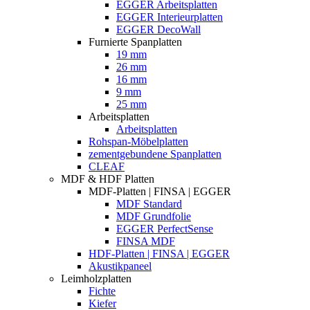
EGGER Arbeitsplatten
EGGER Interieurplatten
EGGER DecoWall
Furnierte Spanplatten
19 mm
26 mm
16 mm
9 mm
25 mm
Arbeitsplatten
Arbeitsplatten
Rohspan-Möbelplatten
zementgebundene Spanplatten
CLEAF
MDF & HDF Platten
MDF-Platten | FINSA | EGGER
MDF Standard
MDF Grundfolie
EGGER PerfectSense
FINSA MDF
HDF-Platten | FINSA | EGGER
Akustikpaneel
Leimholzplatten
Fichte
Kiefer