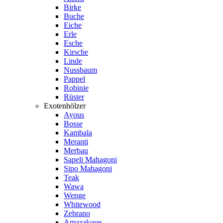
Birke
Buche
Eiche
Erle
Esche
Kirsche
Linde
Nussbaum
Pappel
Robinie
Rüster
Exotenhölzer
Ayous
Bosse
Kambala
Meranti
Merbau
Sapeli Mahagoni
Sipo Mahagoni
Teak
Wawa
Wenge
Whitewood
Zebrano
Amazakoue