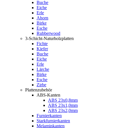
Buche
Eiche
Erle
Ahorn
Birke
Esche
Rubberwood
3-Schicht-Naturholzplatten
Fichte
Kiefer
Buche
Eiche
Erle
Lärche
Birke
Esche
Zirbe
Plattenzubehör
ABS-Kanten
ABS 23x0,8mm
ABS 23x1,0mm
ABS 23x2,0mm
Furnierkanten
Starkfurnierkanten
Melaminkanten