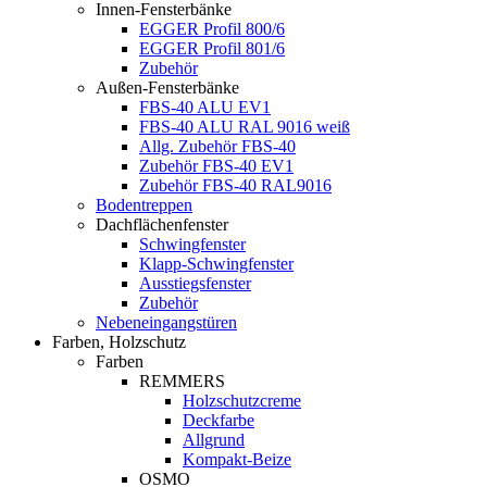
Innen-Fensterbänke
EGGER Profil 800/6
EGGER Profil 801/6
Zubehör
Außen-Fensterbänke
FBS-40 ALU EV1
FBS-40 ALU RAL 9016 weiß
Allg. Zubehör FBS-40
Zubehör FBS-40 EV1
Zubehör FBS-40 RAL9016
Bodentreppen
Dachflächenfenster
Schwingfenster
Klapp-Schwingfenster
Ausstiegsfenster
Zubehör
Nebeneingangstüren
Farben, Holzschutz
Farben
REMMERS
Holzschutzcreme
Deckfarbe
Allgrund
Kompakt-Beize
OSMO