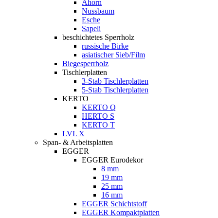
Ahorn
Nussbaum
Esche
Sapeli
beschichtetes Sperrholz
russische Birke
asiatischer Sieb/Film
Biegesperrholz
Tischlerplatten
3-Stab Tischlerplatten
5-Stab Tischlerplatten
KERTO
KERTO Q
HERTO S
KERTO T
LVL X
Span- & Arbeitsplatten
EGGER
EGGER Eurodekor
8 mm
19 mm
25 mm
16 mm
EGGER Schichtstoff
EGGER Kompaktplatten