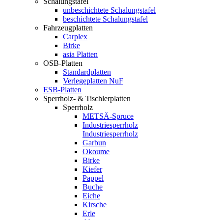
Schalungstafel
unbeschichtete Schalungstafel
beschichtete Schalungstafel
Fahrzeugplatten
Carplex
Birke
asia Platten
OSB-Platten
Standardplatten
Verlegeplatten NuF
ESB-Platten
Sperrholz- & Tischlerplatten
Sperrholz
METSÄ-Spruce
Industriesperrholz
Industriesperrholz
Garbun
Okoume
Birke
Kiefer
Pappel
Buche
Eiche
Kirsche
Erle