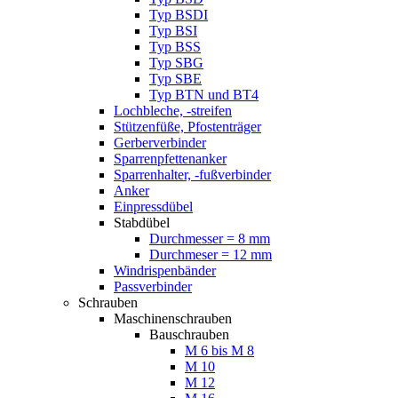
Typ BSDI
Typ BSI
Typ BSS
Typ SBG
Typ SBE
Typ BTN und BT4
Lochbleche, -streifen
Stützenfüße, Pfostenträger
Gerberverbinder
Sparrenpfettenanker
Sparrenhalter, -fußverbinder
Anker
Einpressdübel
Stabdübel
Durchmesser = 8 mm
Durchmeser = 12 mm
Windrispenbänder
Passverbinder
Schrauben
Maschinenschrauben
Bauschrauben
M 6 bis M 8
M 10
M 12