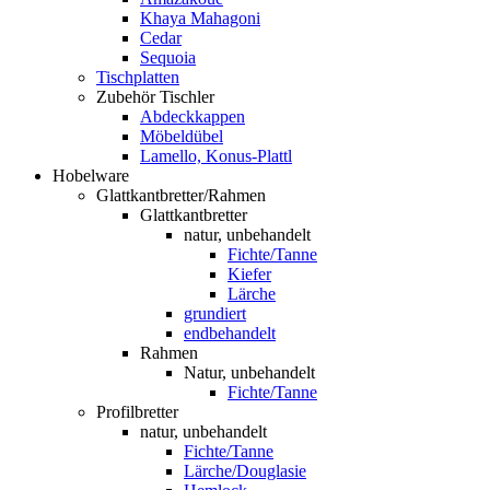
Khaya Mahagoni
Cedar
Sequoia
Tischplatten
Zubehör Tischler
Abdeckkappen
Möbeldübel
Lamello, Konus-Plattl
Hobelware
Glattkantbretter/Rahmen
Glattkantbretter
natur, unbehandelt
Fichte/Tanne
Kiefer
Lärche
grundiert
endbehandelt
Rahmen
Natur, unbehandelt
Fichte/Tanne
Profilbretter
natur, unbehandelt
Fichte/Tanne
Lärche/Douglasie