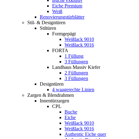
Buche exklusiv
Eiche Premium
Weiß
Renovierungstürblätter
Stil- & Designtüren
Stiltüren
Formgepägt
Weißlack 9010
Weißlack 9016
FORTA
1 Füllung
3 Füllungen
Landhaus Massiv Kiefer
2 Füllungen
3 Füllungen
Designtüren
4 waagerechte Linien
Zargen & Blendrahmen
Innentürzargen
CPL
Buche
Eiche
Weißlack 9010
Weißlack 9016
Authentic Eiche quer