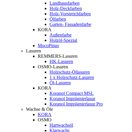
Landhausfarben
Holz-Deckfarben
Holz-Vorstreichfarben
Ölfarben
Garten- Fassadenfarbe
KORA
Außenfarbe
Holzöl-Spezial
MocoPinus
Lasuren
REMMERS-Lasuren
HK-Lasuren
OSMO-Lasuren
Holzschutz-Öllasuren
1 x Holzschutz-Lasuren
Öl-Lasuren
KORA
Koranol Compact MSL
Koranol Imprägnierlasur
Koranol Imprägnierlasur Pro
Wachse & Öle
KORA
OSMO
Hartwachsöl
Klarwachs