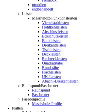
Hemlock
grundiert
endbehandelt
Leisten
Massivholz-Funktionsleisten
Viertelstableisten
Hohlkehlleisten
Abschlussleisten
Eckschutzleisten
Bankleisten
Dreikantleisten
Tischleisten
Deckleisten
Rechteckleisten
Quadratstäbe
Rundstäbe
Flachleisten
UK-Leisten
Abachi-Dreikantleisten
Rauhspund/Fasebretter
Rauhspund
Fasebretter
Fasadenprofile
Massivholz-Profile
Platten