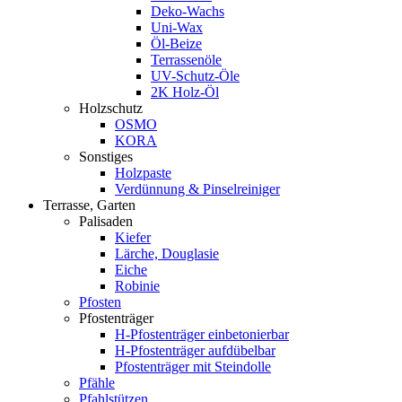
Deko-Wachs
Uni-Wax
Öl-Beize
Terrassenöle
UV-Schutz-Öle
2K Holz-Öl
Holzschutz
OSMO
KORA
Sonstiges
Holzpaste
Verdünnung & Pinselreiniger
Terrasse, Garten
Palisaden
Kiefer
Lärche, Douglasie
Eiche
Robinie
Pfosten
Pfostenträger
H-Pfostenträger einbetonierbar
H-Pfostenträger aufdübelbar
Pfostenträger mit Steindolle
Pfähle
Pfahlstützen