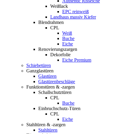
Authentic Risseiche
Weißlack
EPC reinweiß
Landhaus massiv Kiefer
Blendrahmen
CPL
Weiß
Buche
Eiche
Renovierungszargen
Dekorfolie
Eiche Premium
Schiebetüren
Ganzglastüren
Glastüren
Glastürenbeschläge
Funktionstüren & -zargen
Schallschutztüren
CPL
Buche
Einbruchschutz-Türen
CPL
Eiche
Stahltüren & -zargen
Stahltüren