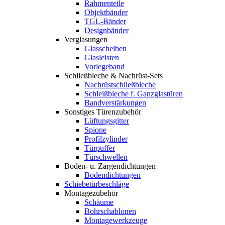
Rahmenteile
Objektbänder
TGL-Bänder
Designbänder
Verglasungen
Glasscheiben
Glasleisten
Vorlegeband
Schließbleche & Nachrüst-Sets
Nachrüstschließbleche
Schleißbleche f. Ganzglastüren
Bandverstärkungen
Sonstiges Türenzubehör
Lüftungsgitter
Spione
Profilzylinder
Türpuffer
Türschwellen
Boden- u. Zargendichtungen
Bodendichtungen
Schiebetürbeschläge
Montagezubehör
Schäume
Bohrschablonen
Montagewerkzeuge