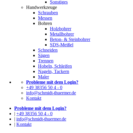
Sonstiges
Handwerkzeuge
Schrauben
Messen
Bohren
Holzbohrer
Metallbohrer
Beton- & Steinbohrer
SDS-Meißel
Schneiden
Sägen
Trennen
Hobeln, Schleifen
Nageln, Tackern
Maler
Probleme mit dem Login?
+49 38356 50 4 - 0
info@schmidt-thuermer.de
Kontakt
Probleme mit dem Login?
|
+49 38356 50 4 - 0
|
info@schmidt-thuermer.de
|
Kontakt