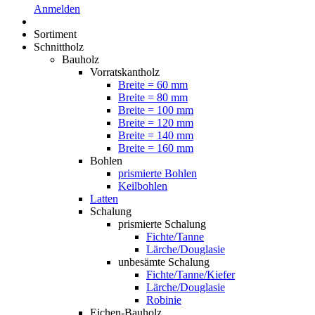
Anmelden
Sortiment
Schnittholz
Bauholz
Vorratskantholz
Breite = 60 mm
Breite = 80 mm
Breite = 100 mm
Breite = 120 mm
Breite = 140 mm
Breite = 160 mm
Bohlen
prismierte Bohlen
Keilbohlen
Latten
Schalung
prismierte Schalung
Fichte/Tanne
Lärche/Douglasie
unbesämte Schalung
Fichte/Tanne/Kiefer
Lärche/Douglasie
Robinie
Eichen-Bauholz