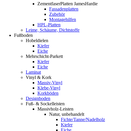
ZementfaserPlatten JamesHardie
Fassadenplatten
Zubehör
Montagehilfen
HPL-Platten
Leime, Schäume, Dichtstoffe
Fußboden
Hobeldielen
Kiefer
Eiche
Mehrschicht-Parkett
Kiefer
Eiche
Laminat
Vinyl & Kork
Massiv-Vinyl
Klebe-Vinyl
Korkböden
Designboden
Fuß- & Sockelleisten
Massivholz-Leisten
Natur, unbehandelt
Fichte/Tanne/Nadelholz
Kiefer
Eiche