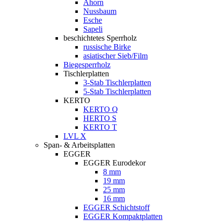
Ahorn
Nussbaum
Esche
Sapeli
beschichtetes Sperrholz
russische Birke
asiatischer Sieb/Film
Biegesperrholz
Tischlerplatten
3-Stab Tischlerplatten
5-Stab Tischlerplatten
KERTO
KERTO Q
HERTO S
KERTO T
LVL X
Span- & Arbeitsplatten
EGGER
EGGER Eurodekor
8 mm
19 mm
25 mm
16 mm
EGGER Schichtstoff
EGGER Kompaktplatten