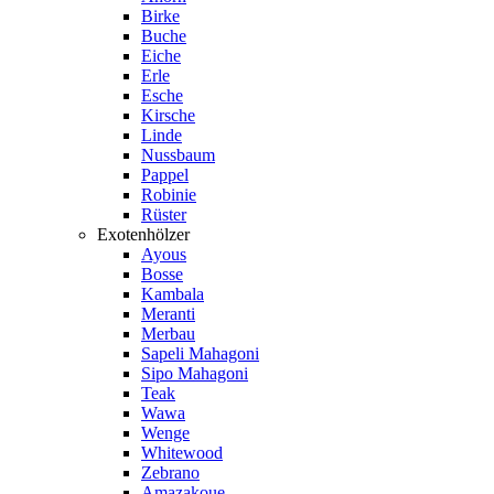
Birke
Buche
Eiche
Erle
Esche
Kirsche
Linde
Nussbaum
Pappel
Robinie
Rüster
Exotenhölzer
Ayous
Bosse
Kambala
Meranti
Merbau
Sapeli Mahagoni
Sipo Mahagoni
Teak
Wawa
Wenge
Whitewood
Zebrano
Amazakoue