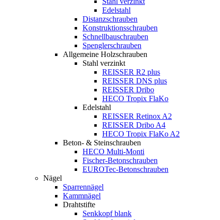
Stahl verzinkt
Edelstahl
Distanzschrauben
Konstruktionsschrauben
Schnellbauschrauben
Spenglerschrauben
Allgemeine Holzschrauben
Stahl verzinkt
REISSER R2 plus
REISSER DNS plus
REISSER Dribo
HECO Tropix FlaKo
Edelstahl
REISSER Retinox A2
REISSER Dribo A4
HECO Tropix FlaKo A2
Beton- & Steinschrauben
HECO Multi-Monti
Fischer-Betonschrauben
EUROTec-Betonschrauben
Nägel
Sparrennägel
Kammnägel
Drahtstifte
Senkkopf blank