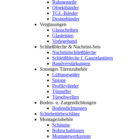
Rahmenteile
Objektbänder
TGL-Bänder
Designbänder
Verglasungen
Glasscheiben
Glasleisten
Vorlegeband
Schließbleche & Nachrüst-Sets
Nachrüstschließbleche
Schleißbleche f. Ganzglastüren
Bandverstärkungen
Sonstiges Türenzubehör
Lüftungsgitter
Spione
Profilzylinder
Türpuffer
Türschwellen
Boden- u. Zargendichtungen
Bodendichtungen
Schiebetürbeschläge
Montagezubehör
Schäume
Bohrschablonen
Montagewerkzeuge