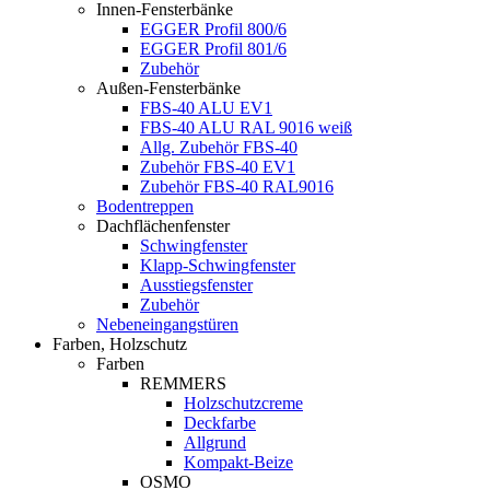
Innen-Fensterbänke
EGGER Profil 800/6
EGGER Profil 801/6
Zubehör
Außen-Fensterbänke
FBS-40 ALU EV1
FBS-40 ALU RAL 9016 weiß
Allg. Zubehör FBS-40
Zubehör FBS-40 EV1
Zubehör FBS-40 RAL9016
Bodentreppen
Dachflächenfenster
Schwingfenster
Klapp-Schwingfenster
Ausstiegsfenster
Zubehör
Nebeneingangstüren
Farben, Holzschutz
Farben
REMMERS
Holzschutzcreme
Deckfarbe
Allgrund
Kompakt-Beize
OSMO