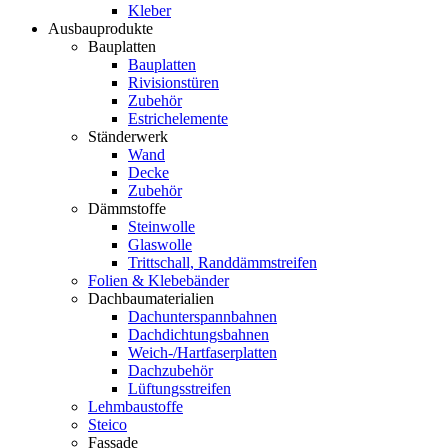
Kleber
Ausbauprodukte
Bauplatten
Bauplatten
Rivisionstüren
Zubehör
Estrichelemente
Ständerwerk
Wand
Decke
Zubehör
Dämmstoffe
Steinwolle
Glaswolle
Trittschall, Randdämmstreifen
Folien & Klebebänder
Dachbaumaterialien
Dachunterspannbahnen
Dachdichtungsbahnen
Weich-/Hartfaserplatten
Dachzubehör
Lüftungsstreifen
Lehmbaustoffe
Steico
Fassade