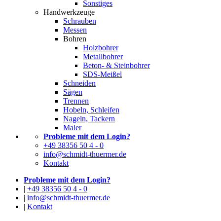
Sonstiges
Handwerkzeuge
Schrauben
Messen
Bohren
Holzbohrer
Metallbohrer
Beton- & Steinbohrer
SDS-Meißel
Schneiden
Sägen
Trennen
Hobeln, Schleifen
Nageln, Tackern
Maler
Probleme mit dem Login?
+49 38356 50 4 - 0
info@schmidt-thuermer.de
Kontakt
Probleme mit dem Login?
|
+49 38356 50 4 - 0
|
info@schmidt-thuermer.de
|
Kontakt