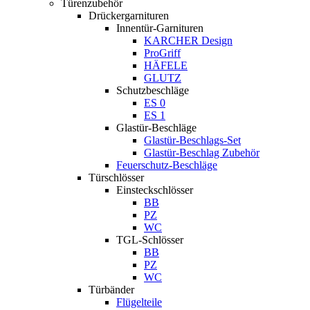
Türenzubehör
Drückergarnituren
Innentür-Garnituren
KARCHER Design
ProGriff
HÄFELE
GLUTZ
Schutzbeschläge
ES 0
ES 1
Glastür-Beschläge
Glastür-Beschlags-Set
Glastür-Beschlag Zubehör
Feuerschutz-Beschläge
Türschlösser
Einsteckschlösser
BB
PZ
WC
TGL-Schlösser
BB
PZ
WC
Türbänder
Flügelteile