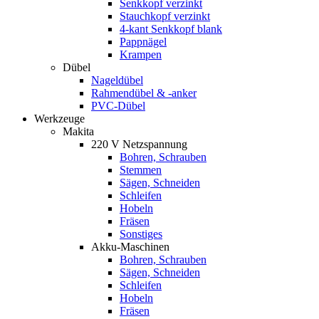
Senkkopf verzinkt
Stauchkopf verzinkt
4-kant Senkkopf blank
Pappnägel
Krampen
Dübel
Nageldübel
Rahmendübel & -anker
PVC-Dübel
Werkzeuge
Makita
220 V Netzspannung
Bohren, Schrauben
Stemmen
Sägen, Schneiden
Schleifen
Hobeln
Fräsen
Sonstiges
Akku-Maschinen
Bohren, Schrauben
Sägen, Schneiden
Schleifen
Hobeln
Fräsen