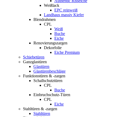
Authentic Risseiche
Weißlack
EPC reinweiß
Landhaus massiv Kiefer
Blendrahmen
CPL
Weiß
Buche
Eiche
Renovierungszargen
Dekorfolie
Eiche Premium
Schiebetüren
Ganzglastüren
Glastüren
Glastürenbeschläge
Funktionstüren & -zargen
Schallschutztüren
CPL
Buche
Einbruchschutz-Türen
CPL
Eiche
Stahltüren & -zargen
Stahltüren