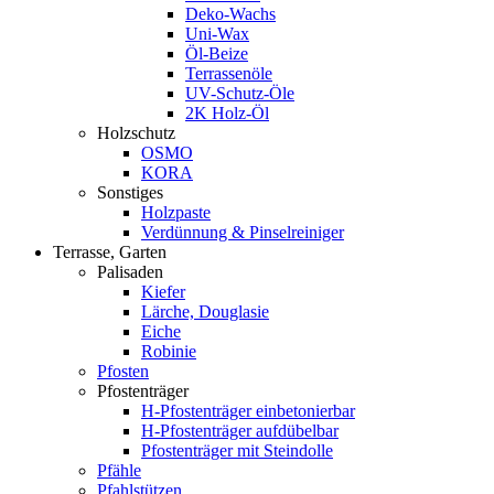
Deko-Wachs
Uni-Wax
Öl-Beize
Terrassenöle
UV-Schutz-Öle
2K Holz-Öl
Holzschutz
OSMO
KORA
Sonstiges
Holzpaste
Verdünnung & Pinselreiniger
Terrasse, Garten
Palisaden
Kiefer
Lärche, Douglasie
Eiche
Robinie
Pfosten
Pfostenträger
H-Pfostenträger einbetonierbar
H-Pfostenträger aufdübelbar
Pfostenträger mit Steindolle
Pfähle
Pfahlstützen