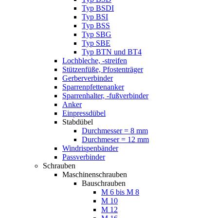
Typ BSDI
Typ BSI
Typ BSS
Typ SBG
Typ SBE
Typ BTN und BT4
Lochbleche, -streifen
Stützenfüße, Pfostenträger
Gerberverbinder
Sparrenpfettenanker
Sparrenhalter, -fußverbinder
Anker
Einpressdübel
Stabdübel
Durchmesser = 8 mm
Durchmeser = 12 mm
Windrispenbänder
Passverbinder
Schrauben
Maschinenschrauben
Bauschrauben
M 6 bis M 8
M 10
M 12