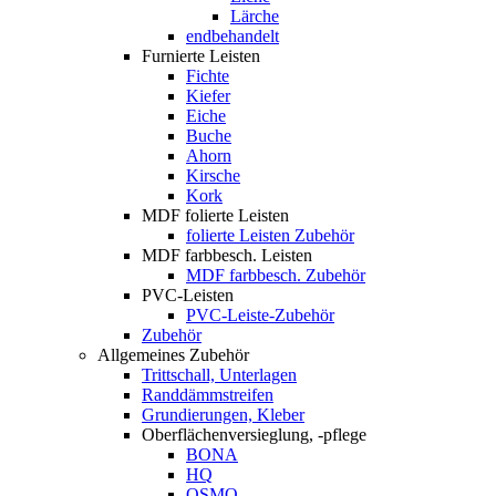
Lärche
endbehandelt
Furnierte Leisten
Fichte
Kiefer
Eiche
Buche
Ahorn
Kirsche
Kork
MDF folierte Leisten
folierte Leisten Zubehör
MDF farbbesch. Leisten
MDF farbbesch. Zubehör
PVC-Leisten
PVC-Leiste-Zubehör
Zubehör
Allgemeines Zubehör
Trittschall, Unterlagen
Randdämmstreifen
Grundierungen, Kleber
Oberflächenversieglung, -pflege
BONA
HQ
OSMO