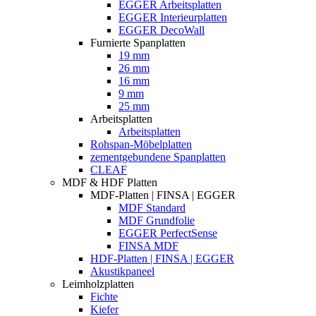
EGGER Arbeitsplatten
EGGER Interieurplatten
EGGER DecoWall
Furnierte Spanplatten
19 mm
26 mm
16 mm
9 mm
25 mm
Arbeitsplatten
Arbeitsplatten
Rohspan-Möbelplatten
zementgebundene Spanplatten
CLEAF
MDF & HDF Platten
MDF-Platten | FINSA | EGGER
MDF Standard
MDF Grundfolie
EGGER PerfectSense
FINSA MDF
HDF-Platten | FINSA | EGGER
Akustikpaneel
Leimholzplatten
Fichte
Kiefer