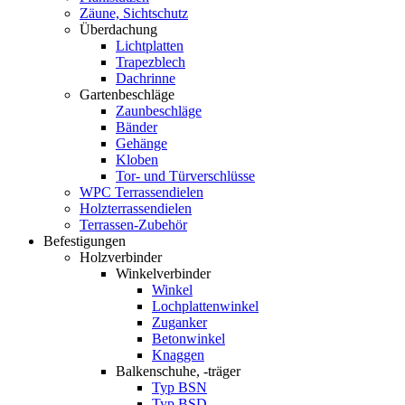
Zäune, Sichtschutz
Überdachung
Lichtplatten
Trapezblech
Dachrinne
Gartenbeschläge
Zaunbeschläge
Bänder
Gehänge
Kloben
Tor- und Türverschlüsse
WPC Terrassendielen
Holzterrassendielen
Terrassen-Zubehör
Befestigungen
Holzverbinder
Winkelverbinder
Winkel
Lochplattenwinkel
Zuganker
Betonwinkel
Knaggen
Balkenschuhe, -träger
Typ BSN
Typ BSD