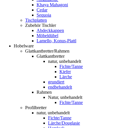
Khaya Mahagoni
Cedar
Sequoia
Tischplatten
Zubehör Tischler
Abdeckkappen
Möbeldübel
Lamello, Konus-Plattl
Hobelware
Glattkantbretter/Rahmen
Glattkantbretter
natur, unbehandelt
Fichte/Tanne
Kiefer
Lärche
grundiert
endbehandelt
Rahmen
Natur, unbehandelt
Fichte/Tanne
Profilbretter
natur, unbehandelt
Fichte/Tanne
Lärche/Douglasie