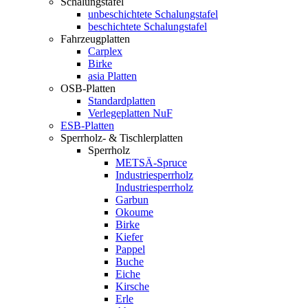
Schalungstafel
unbeschichtete Schalungstafel
beschichtete Schalungstafel
Fahrzeugplatten
Carplex
Birke
asia Platten
OSB-Platten
Standardplatten
Verlegeplatten NuF
ESB-Platten
Sperrholz- & Tischlerplatten
Sperrholz
METSÄ-Spruce
Industriesperrholz
Industriesperrholz
Garbun
Okoume
Birke
Kiefer
Pappel
Buche
Eiche
Kirsche
Erle