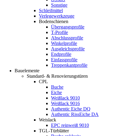
Sonstige
Schleifmittel
Verlegewerkzeuge
Bodenschienen
Übergangsprofile
T-Profile
Abschlussprofile
Winkelprofile
Ausgleichsprofile
Endprofile
Einfassprofile
Treppenkantprofile
Bauelemente
Standard- & Renovierungstüren
CPL
Buche
Eiche
Weißlack 9010
Weißlack 9016
Authentic Eiche DQ
Authentic RissEiche DA
Weislack
EPC reinweiß 9010
TGL-Türblätter