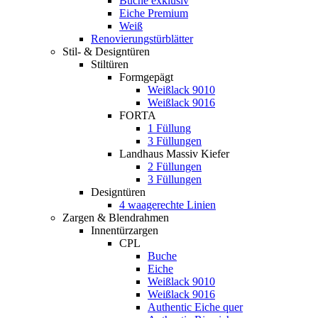
Buche exklusiv
Eiche Premium
Weiß
Renovierungstürblätter
Stil- & Designtüren
Stiltüren
Formgepägt
Weißlack 9010
Weißlack 9016
FORTA
1 Füllung
3 Füllungen
Landhaus Massiv Kiefer
2 Füllungen
3 Füllungen
Designtüren
4 waagerechte Linien
Zargen & Blendrahmen
Innentürzargen
CPL
Buche
Eiche
Weißlack 9010
Weißlack 9016
Authentic Eiche quer