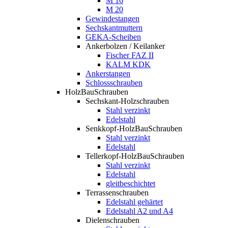
M 16
M 20
Gewindestangen
Sechskantmuttern
GEKA-Scheiben
Ankerbolzen / Keilanker
Fischer FAZ II
KALM KDK
Ankerstangen
Schlossschrauben
HolzBauSchrauben
Sechskant-Holzschrauben
Stahl verzinkt
Edelstahl
Senkkopf-HolzBauSchrauben
Stahl verzinkt
Edelstahl
Tellerkopf-HolzBauSchrauben
Stahl verzinkt
Edelstahl
gleitbeschichtet
Terrassenschrauben
Edelstahl gehärtet
Edelstahl A2 und A4
Dielenschrauben