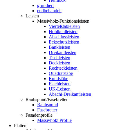
Hemlock
grundiert
endbehandelt
Leisten
Massivholz-Funktionsleisten
Viertelstableisten
Hohlkehlleisten
Abschlussleisten
Eckschutzleisten
Bankleisten
Dreikantleisten
Tischleisten
Deckleisten
Rechteckleisten
Quadratstäbe
Rundstäbe
Flachleisten
UK-Leisten
Abachi-Dreikantleisten
Rauhspund/Fasebretter
Rauhspund
Fasebretter
Fasadenprofile
Massivholz-Profile
Platten