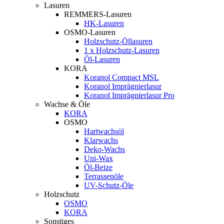
Lasuren
REMMERS-Lasuren
HK-Lasuren
OSMO-Lasuren
Holzschutz-Öllasuren
1 x Holzschutz-Lasuren
Öl-Lasuren
KORA
Koranol Compact MSL
Koranol Imprägnierlasur
Koranol Imprägnierlasur Pro
Wachse & Öle
KORA
OSMO
Hartwachsöl
Klarwachs
Deko-Wachs
Uni-Wax
Öl-Beize
Terrassenöle
UV-Schutz-Öle
Holzschutz
OSMO
KORA
Sonstiges