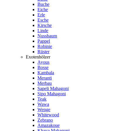
Buche
Eiche
Erle
Esche
Kirsche
Linde
Nussbaum
Pappel
Robinie
Rüster
Exotenhölzer
Ayous
Bosse
Kambala
Meranti
Merbau
Sapeli Mahagoni
Sipo Mahagoni
Teak
Wawa
Wenge
Whitewood
Zebrano
Amazakoue
Khaya Mahagoni