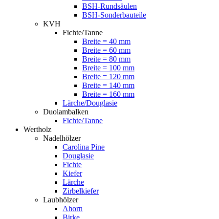
BSH-Rundsäulen
BSH-Sonderbauteile
KVH
Fichte/Tanne
Breite = 40 mm
Breite = 60 mm
Breite = 80 mm
Breite = 100 mm
Breite = 120 mm
Breite = 140 mm
Breite = 160 mm
Lärche/Douglasie
Duolambalken
Fichte/Tanne
Wertholz
Nadelhölzer
Carolina Pine
Douglasie
Fichte
Kiefer
Lärche
Zirbelkiefer
Laubhölzer
Ahorn
Birke