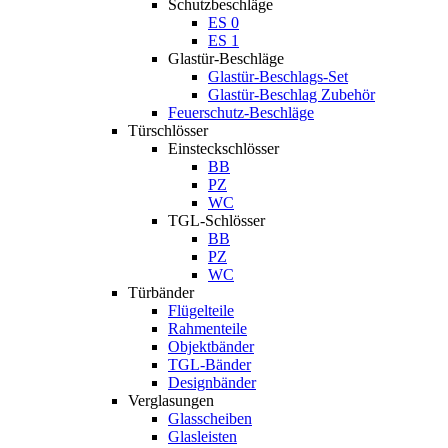
Schutzbeschläge
ES 0
ES 1
Glastür-Beschläge
Glastür-Beschlags-Set
Glastür-Beschlag Zubehör
Feuerschutz-Beschläge
Türschlösser
Einsteckschlösser
BB
PZ
WC
TGL-Schlösser
BB
PZ
WC
Türbänder
Flügelteile
Rahmenteile
Objektbänder
TGL-Bänder
Designbänder
Verglasungen
Glasscheiben
Glasleisten