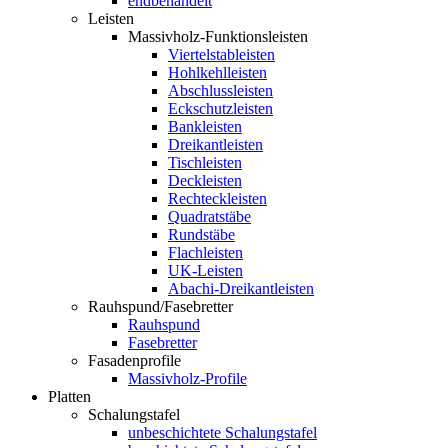
endbehandelt
Leisten
Massivholz-Funktionsleisten
Viertelstableisten
Hohlkehlleisten
Abschlussleisten
Eckschutzleisten
Bankleisten
Dreikantleisten
Tischleisten
Deckleisten
Rechteckleisten
Quadratstäbe
Rundstäbe
Flachleisten
UK-Leisten
Abachi-Dreikantleisten
Rauhspund/Fasebretter
Rauhspund
Fasebretter
Fasadenprofile
Massivholz-Profile
Platten
Schalungstafel
unbeschichtete Schalungstafel