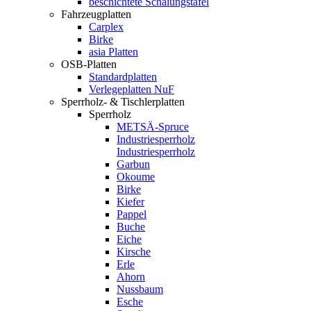
beschichtete Schalungstafel
Fahrzeugplatten
Carplex
Birke
asia Platten
OSB-Platten
Standardplatten
Verlegeplatten NuF
Sperrholz- & Tischlerplatten
Sperrholz
METSÄ-Spruce
Industriesperrholz
Industriesperrholz
Garbun
Okoume
Birke
Kiefer
Pappel
Buche
Eiche
Kirsche
Erle
Ahorn
Nussbaum
Esche