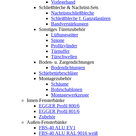
Vorlegeband
Schließbleche & Nachrüst-Sets
Nachrüstschließbleche
Schleißbleche f. Ganzglastüren
Bandverstärkungen
Sonstiges Türenzubehör
Lüftungsgitter
Spione
Profilzylinder
Türpuffer
Türschwellen
Boden- u. Zargendichtungen
Bodendichtungen
Schiebetürbeschläge
Montagezubehör
Schäume
Bohrschablonen
Montagewerkzeuge
Innen-Fensterbänke
EGGER Profil 800/6
EGGER Profil 801/6
Zubehör
Außen-Fensterbänke
FBS-40 ALU EV1
FBS-40 ALU RAL 9016 weiß