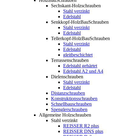
HolzBauSchrauben
Sechskant-Holzschrauben
Stahl verzinkt
Edelstahl
Senkkopf-HolzBauSchrauben
Stahl verzinkt
Edelstahl
Tellerkopf-HolzBauSchrauben
Stahl verzinkt
Edelstahl
gleitbeschichtet
Terrassenschrauben
Edelstahl gehärtet
Edelstahl A2 und A4
Dielenschrauben
Stahl verzinkt
Edelstahl
Distanzschrauben
Konstruktionsschrauben
Schnellbauschrauben
Spenglerschrauben
Allgemeine Holzschrauben
Stahl verzinkt
REISSER R2 plus
REISSER DNS plus