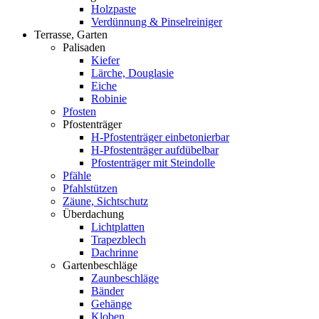
Holzpaste
Verdünnung & Pinselreiniger
Terrasse, Garten
Palisaden
Kiefer
Lärche, Douglasie
Eiche
Robinie
Pfosten
Pfostenträger
H-Pfostenträger einbetonierbar
H-Pfostenträger aufdübelbar
Pfostenträger mit Steindolle
Pfähle
Pfahlstützen
Zäune, Sichtschutz
Überdachung
Lichtplatten
Trapezblech
Dachrinne
Gartenbeschläge
Zaunbeschläge
Bänder
Gehänge
Kloben