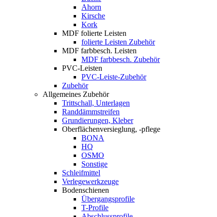
Ahorn
Kirsche
Kork
MDF folierte Leisten
folierte Leisten Zubehör
MDF farbbesch. Leisten
MDF farbbesch. Zubehör
PVC-Leisten
PVC-Leiste-Zubehör
Zubehör
Allgemeines Zubehör
Trittschall, Unterlagen
Randdämmstreifen
Grundierungen, Kleber
Oberflächenversieglung, -pflege
BONA
HQ
OSMO
Sonstige
Schleifmittel
Verlegewerkzeuge
Bodenschienen
Übergangsprofile
T-Profile
Abschlussprofile