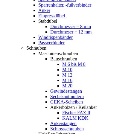
Sparrenhalter, -fußverbinder
Anker
Einpressdübel
Stabdübel
Durchmesser = 8 mm
Durchmeser = 12 mm
Windrispenbänder
Passverbinder
Schrauben
Maschinenschrauben
Bauschrauben
M 6 bis M 8
M 10
M 12
M 16
M 20
Gewindestangen
Sechskantmuttern
GEKA-Scheiben
Ankerbolzen / Keilanker
Fischer FAZ II
KALM KDK
Ankerstangen
Schlossschrauben