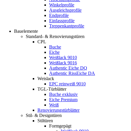
Winkelprofile
Ausgleichsprofile
Endprofile
Einfassprofile
Treppenkantprofile
Bauelemente
Standard- & Renovierungstüren
CPL
Buche
Eiche
Weißlack 9010
Weißlack 9016
Authentic Eiche DQ
Authentic RissEiche DA
Weislack
EPC reinweiß 9010
TGL-Türblätter
Buche exklusiv
Eiche Premium
Weiß
Renovierungstürblätter
Stil- & Designtüren
Stiltüren
Formgepägt