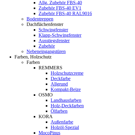
Allg. Zubehör FBS-40
Zubehör FBS-40 EV1
Zubehör FBS-40 RAL9016
Bodentreppen
Dachflächenfenster
Schwingfenster
Klapp-Schwingfenster
Ausstiegsfenster
Zubehör
Nebeneingangstüren
Farben, Holzschutz
Farben
REMMERS
Holzschutzcreme
Deckfarbe
Allgrund
Kompakt-Beize
OSMO
Landhausfarben
Holz-Deckfarben
Ölfarben
KORA
Außenfarbe
Holzöl-Spezial
MocoPinus