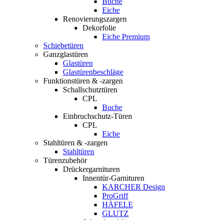
Buche
Eiche
Renovierungszargen
Dekorfolie
Eiche Premium
Schiebetüren
Ganzglastüren
Glastüren
Glastürenbeschläge
Funktionstüren & -zargen
Schallschutztüren
CPL
Buche
Einbruchschutz-Türen
CPL
Eiche
Stahltüren & -zargen
Stahltüren
Türenzubehör
Drückergarnituren
Innentür-Garnituren
KARCHER Design
ProGriff
HÄFELE
GLUTZ