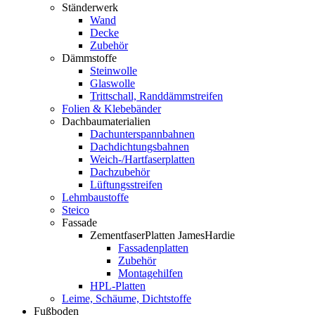
Ständerwerk
Wand
Decke
Zubehör
Dämmstoffe
Steinwolle
Glaswolle
Trittschall, Randdämmstreifen
Folien & Klebebänder
Dachbaumaterialien
Dachunterspannbahnen
Dachdichtungsbahnen
Weich-/Hartfaserplatten
Dachzubehör
Lüftungsstreifen
Lehmbaustoffe
Steico
Fassade
ZementfaserPlatten JamesHardie
Fassadenplatten
Zubehör
Montagehilfen
HPL-Platten
Leime, Schäume, Dichtstoffe
Fußboden