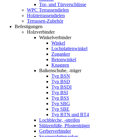
Tor- und Türverschlüsse
WPC Terrassendielen
Holzterrassendielen
Terrassen-Zubehör
Befestigungen
Holzverbinder
Winkelverbinder
Winkel
Lochplattenwinkel
Zuganker
Betonwinkel
Knaggen
Balkenschuhe, -träger
Typ BSN
Typ BSD
Typ BSDI
Typ BSI
Typ BSS
Typ SBG
Typ SBE
Typ BTN und BT4
Lochbleche, -streifen
Stützenfüße, Pfostenträger
Gerberverbinder
Sparrenpfettenanker