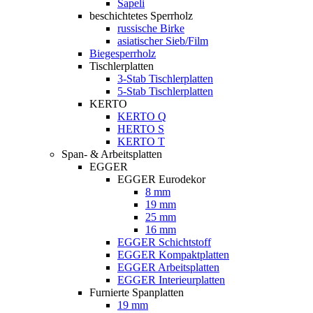
Sapeli
beschichtetes Sperrholz
russische Birke
asiatischer Sieb/Film
Biegesperrholz
Tischlerplatten
3-Stab Tischlerplatten
5-Stab Tischlerplatten
KERTO
KERTO Q
HERTO S
KERTO T
Span- & Arbeitsplatten
EGGER
EGGER Eurodekor
8 mm
19 mm
25 mm
16 mm
EGGER Schichtstoff
EGGER Kompaktplatten
EGGER Arbeitsplatten
EGGER Interieurplatten
Furnierte Spanplatten
19 mm