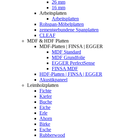
26 mm
16 mm
Arbeitsplatten
Arbeitsplatten
Rohspan-Möbelplatten
zementgebundene Spanplatten
CLEAF
MDF & HDF Platten
MDF-Platten | FINSA | EGGER
MDF Standard
MDF Grundfolie
EGGER PerfectSense
FINSA MDF
HDF-Platten | FINSA | EGGER
Akustikpaneel
Leimholzplatten
Fichte
Kiefer
Buche
Eiche
Erle
Ahorn
Birke
Esche
Rubberwood