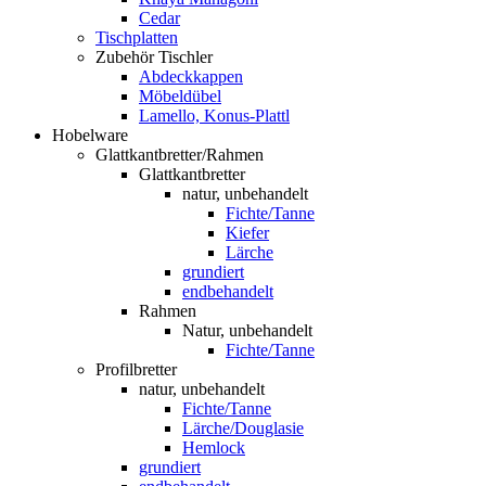
Cedar
Tischplatten
Zubehör Tischler
Abdeckkappen
Möbeldübel
Lamello, Konus-Plattl
Hobelware
Glattkantbretter/Rahmen
Glattkantbretter
natur, unbehandelt
Fichte/Tanne
Kiefer
Lärche
grundiert
endbehandelt
Rahmen
Natur, unbehandelt
Fichte/Tanne
Profilbretter
natur, unbehandelt
Fichte/Tanne
Lärche/Douglasie
Hemlock
grundiert