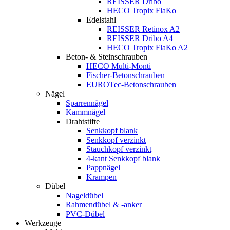
REISSER Dribo
HECO Tropix FlaKo
Edelstahl
REISSER Retinox A2
REISSER Dribo A4
HECO Tropix FlaKo A2
Beton- & Steinschrauben
HECO Multi-Monti
Fischer-Betonschrauben
EUROTec-Betonschrauben
Nägel
Sparrennägel
Kammnägel
Drahtstifte
Senkkopf blank
Senkkopf verzinkt
Stauchkopf verzinkt
4-kant Senkkopf blank
Pappnägel
Krampen
Dübel
Nageldübel
Rahmendübel & -anker
PVC-Dübel
Werkzeuge