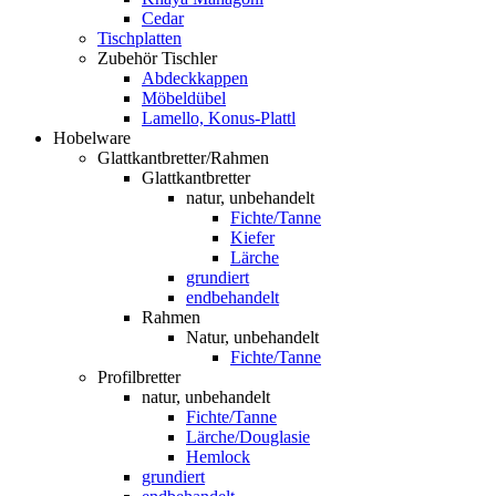
Cedar
Tischplatten
Zubehör Tischler
Abdeckkappen
Möbeldübel
Lamello, Konus-Plattl
Hobelware
Glattkantbretter/Rahmen
Glattkantbretter
natur, unbehandelt
Fichte/Tanne
Kiefer
Lärche
grundiert
endbehandelt
Rahmen
Natur, unbehandelt
Fichte/Tanne
Profilbretter
natur, unbehandelt
Fichte/Tanne
Lärche/Douglasie
Hemlock
grundiert