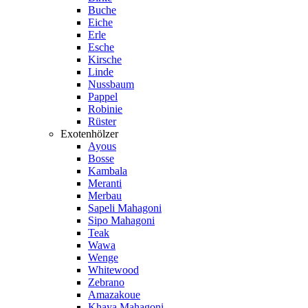
Buche
Eiche
Erle
Esche
Kirsche
Linde
Nussbaum
Pappel
Robinie
Rüster
Exotenhölzer
Ayous
Bosse
Kambala
Meranti
Merbau
Sapeli Mahagoni
Sipo Mahagoni
Teak
Wawa
Wenge
Whitewood
Zebrano
Amazakoue
Khaya Mahagoni