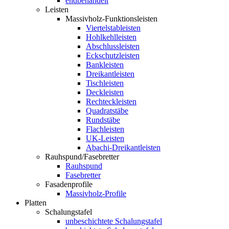
endbehandelt
Leisten
Massivholz-Funktionsleisten
Viertelstableisten
Hohlkehlleisten
Abschlussleisten
Eckschutzleisten
Bankleisten
Dreikantleisten
Tischleisten
Deckleisten
Rechteckleisten
Quadratstäbe
Rundstäbe
Flachleisten
UK-Leisten
Abachi-Dreikantleisten
Rauhspund/Fasebretter
Rauhspund
Fasebretter
Fasadenprofile
Massivholz-Profile
Platten
Schalungstafel
unbeschichtete Schalungstafel