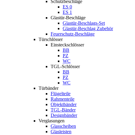
Schutzbeschläge
ES 0
ES 1
Glastür-Beschläge
Glastür-Beschlags-Set
Glastür-Beschlag Zubehör
Feuerschutz-Beschläge
Türschlösser
Einsteckschlösser
BB
PZ
WC
TGL-Schlösser
BB
PZ
WC
Türbänder
Flügelteile
Rahmenteile
Objektbänder
TGL-Bänder
Designbänder
Verglasungen
Glasscheiben
Glasleisten