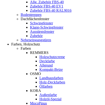
Allg. Zubehör FBS-40
Zubehör FBS-40 EV1
Zubehör FBS-40 RAL9016
Bodentreppen
Dachflächenfenster
Schwingfenster
Klapp-Schwingfenster
Ausstiegsfenster
Zubehör
Nebeneingangstüren
Farben, Holzschutz
Farben
REMMERS
Holzschutzcreme
Deckfarbe
Allgrund
Kompakt-Beize
OSMO
Landhausfarben
Holz-Deckfarben
Ölfarben
KORA
Außenfarbe
Holzöl-Spezial
MocoPinus