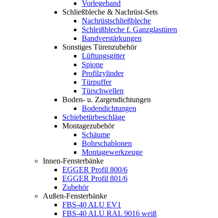
Vorlegeband
Schließbleche & Nachrüst-Sets
Nachrüstschließbleche
Schleißbleche f. Ganzglastüren
Bandverstärkungen
Sonstiges Türenzubehör
Lüftungsgitter
Spione
Profilzylinder
Türpuffer
Türschwellen
Boden- u. Zargendichtungen
Bodendichtungen
Schiebetürbeschläge
Montagezubehör
Schäume
Bohrschablonen
Montagewerkzeuge
Innen-Fensterbänke
EGGER Profil 800/6
EGGER Profil 801/6
Zubehör
Außen-Fensterbänke
FBS-40 ALU EV1
FBS-40 ALU RAL 9016 weiß