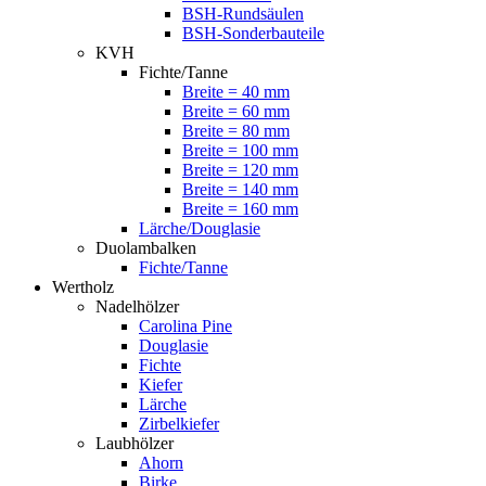
BSH-Rundsäulen
BSH-Sonderbauteile
KVH
Fichte/Tanne
Breite = 40 mm
Breite = 60 mm
Breite = 80 mm
Breite = 100 mm
Breite = 120 mm
Breite = 140 mm
Breite = 160 mm
Lärche/Douglasie
Duolambalken
Fichte/Tanne
Wertholz
Nadelhölzer
Carolina Pine
Douglasie
Fichte
Kiefer
Lärche
Zirbelkiefer
Laubhölzer
Ahorn
Birke