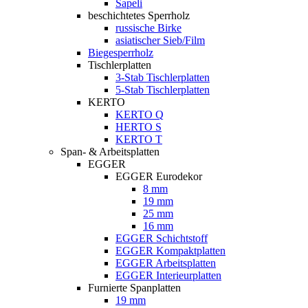
Sapeli
beschichtetes Sperrholz
russische Birke
asiatischer Sieb/Film
Biegesperrholz
Tischlerplatten
3-Stab Tischlerplatten
5-Stab Tischlerplatten
KERTO
KERTO Q
HERTO S
KERTO T
Span- & Arbeitsplatten
EGGER
EGGER Eurodekor
8 mm
19 mm
25 mm
16 mm
EGGER Schichtstoff
EGGER Kompaktplatten
EGGER Arbeitsplatten
EGGER Interieurplatten
Furnierte Spanplatten
19 mm