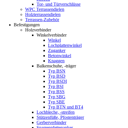
Tor- und Türverschlüsse
WPC Terrassendielen
Holzterrassendielen
Terrassen-Zubehör
Befestigungen
Holzverbinder
Winkelverbinder
Winkel
Lochplattenwinkel
Zuganker
Betonwinkel
Knaggen
Balkenschuhe, -träger
Typ BSN
Typ BSD
Typ BSDI
Typ BSI
Typ BSS
Typ SBG
Typ SBE
Typ BTN und BT4
Lochbleche, -streifen
Stützenfüße, Pfostenträger
Gerberverbinder
Sparrenpfettenanker