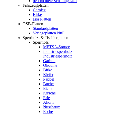
beschichtete Schalungstafel
Fahrzeugplatten
Carplex
Birke
asia Platten
OSB-Platten
Standardplatten
Verlegeplatten NuF
Sperrholz- & Tischlerplatten
Sperrholz
METSÄ-Spruce
Industriesperrholz
Industriesperrholz
Garbun
Okoume
Birke
Kiefer
Pappel
Buche
Eiche
Kirsche
Erle
Ahorn
Nussbaum
Esche