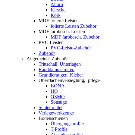
Ahorn
Kirsche
Kork
MDF folierte Leisten
folierte Leisten Zubehör
MDF farbbesch. Leisten
MDF farbbesch. Zubehör
PVC-Leisten
PVC-Leiste-Zubehör
Zubehör
Allgemeines Zubehör
Trittschall, Unterlagen
Randdämmstreifen
Grundierungen, Kleber
Oberflächenversieglung, -pflege
BONA
HQ
OSMO
Sonstige
Schleifmittel
Verlegewerkzeuge
Bodenschienen
Übergangsprofile
T-Profile
Abschlussprofile