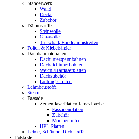
Ständerwerk
Wand
Decke
Zubehör
Dämmstoffe
Steinwolle
Glaswolle
Trittschall, Randdämmstreifen
Folien & Klebebänder
Dachbaumaterialien
Dachunterspannbahnen
Dachdichtungsbahnen
Weich-/Hartfaserplatten
Dachzubehör
Lüftungsstreifen
Lehmbaustoffe
Steico
Fassade
ZementfaserPlatten JamesHardie
Fassadenplatten
Zubehör
Montagehilfen
HPL-Platten
Leime, Schäume, Dichtstoffe
Fußboden