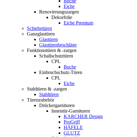
Buche
Eiche
Renovierungszargen
Dekorfolie
Eiche Premium
Schiebetüren
Ganzglastüren
Glastüren
Glastürenbeschläge
Funktionstüren & -zargen
Schallschutztüren
CPL
Buche
Einbruchschutz-Türen
CPL
Eiche
Stahltüren & -zargen
Stahltüren
Türenzubehör
Drückergarnituren
Innentür-Garnituren
KARCHER Design
ProGriff
HÄFELE
GLUTZ