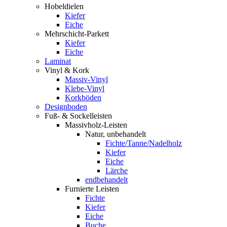
Hobeldielen
Kiefer
Eiche
Mehrschicht-Parkett
Kiefer
Eiche
Laminat
Vinyl & Kork
Massiv-Vinyl
Klebe-Vinyl
Korkböden
Designboden
Fuß- & Sockelleisten
Massivholz-Leisten
Natur, unbehandelt
Fichte/Tanne/Nadelholz
Kiefer
Eiche
Lärche
endbehandelt
Furnierte Leisten
Fichte
Kiefer
Eiche
Buche