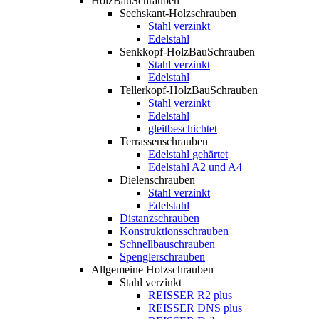
HolzBauSchrauben
Sechskant-Holzschrauben
Stahl verzinkt
Edelstahl
Senkkopf-HolzBauSchrauben
Stahl verzinkt
Edelstahl
Tellerkopf-HolzBauSchrauben
Stahl verzinkt
Edelstahl
gleitbeschichtet
Terrassenschrauben
Edelstahl gehärtet
Edelstahl A2 und A4
Dielenschrauben
Stahl verzinkt
Edelstahl
Distanzschrauben
Konstruktionsschrauben
Schnellbauschrauben
Spenglerschrauben
Allgemeine Holzschrauben
Stahl verzinkt
REISSER R2 plus
REISSER DNS plus