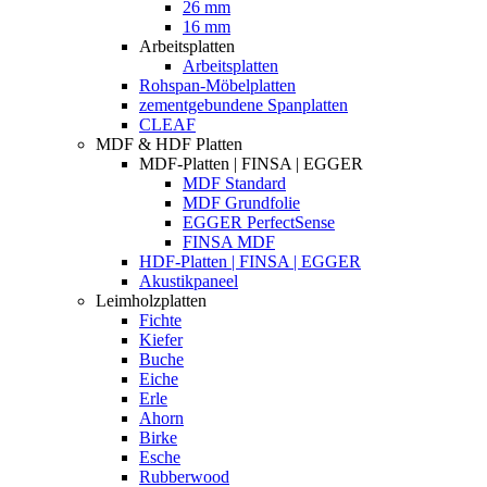
26 mm
16 mm
Arbeitsplatten
Arbeitsplatten
Rohspan-Möbelplatten
zementgebundene Spanplatten
CLEAF
MDF & HDF Platten
MDF-Platten | FINSA | EGGER
MDF Standard
MDF Grundfolie
EGGER PerfectSense
FINSA MDF
HDF-Platten | FINSA | EGGER
Akustikpaneel
Leimholzplatten
Fichte
Kiefer
Buche
Eiche
Erle
Ahorn
Birke
Esche
Rubberwood