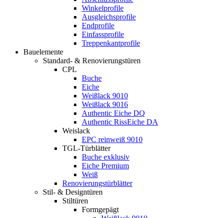
Winkelprofile
Ausgleichsprofile
Endprofile
Einfassprofile
Treppenkantprofile
Bauelemente
Standard- & Renovierungstüren
CPL
Buche
Eiche
Weißlack 9010
Weißlack 9016
Authentic Eiche DQ
Authentic RissEiche DA
Weislack
EPC reinweiß 9010
TGL-Türblätter
Buche exklusiv
Eiche Premium
Weiß
Renovierungstürblätter
Stil- & Designtüren
Stiltüren
Formgepägt