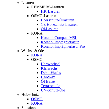
Lasuren
REMMERS-Lasuren
HK-Lasuren
OSMO-Lasuren
Holzschutz-Öllasuren
1 x Holzschutz-Lasuren
Öl-Lasuren
KORA
Koranol Compact MSL
Koranol Imprägnierlasur
Koranol Imprägnierlasur Pro
Wachse & Öle
KORA
OSMO
Hartwachsöl
Klarwachs
Deko-Wachs
Uni-Wax
Öl-Beize
Terrassenöle
UV-Schutz-Öle
Holzschutz
OSMO
KORA
Sonstiges