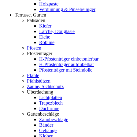
Holzpaste
Verdünnung & Pinselreiniger
Terrasse, Garten
Palisaden
Kiefer
Lärche, Douglasie
Eiche
Robinie
Pfosten
Pfostenträger
H-Pfostenträger einbetonierbar
H-Pfostenträger aufdübelbar
Pfostenträger mit Steindolle
Pfähle
Pfahlstützen
Zäune, Sichtschutz
Überdachung
Lichtplatten
Trapezblech
Dachrinne
Gartenbeschläge
Zaunbeschläge
Bänder
Gehänge
Kloben