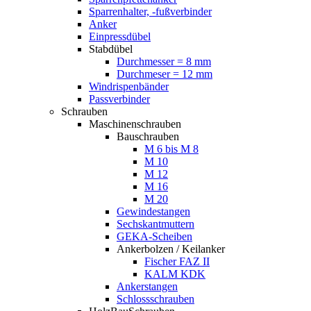
Sparrenhalter, -fußverbinder
Anker
Einpressdübel
Stabdübel
Durchmesser = 8 mm
Durchmeser = 12 mm
Windrispenbänder
Passverbinder
Schrauben
Maschinenschrauben
Bauschrauben
M 6 bis M 8
M 10
M 12
M 16
M 20
Gewindestangen
Sechskantmuttern
GEKA-Scheiben
Ankerbolzen / Keilanker
Fischer FAZ II
KALM KDK
Ankerstangen
Schlossschrauben