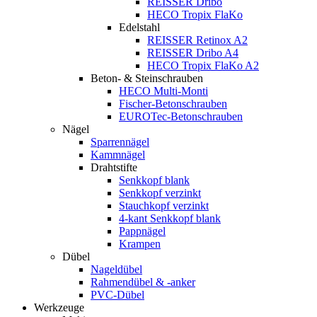
REISSER Dribo
HECO Tropix FlaKo
Edelstahl
REISSER Retinox A2
REISSER Dribo A4
HECO Tropix FlaKo A2
Beton- & Steinschrauben
HECO Multi-Monti
Fischer-Betonschrauben
EUROTec-Betonschrauben
Nägel
Sparrennägel
Kammnägel
Drahtstifte
Senkkopf blank
Senkkopf verzinkt
Stauchkopf verzinkt
4-kant Senkkopf blank
Pappnägel
Krampen
Dübel
Nageldübel
Rahmendübel & -anker
PVC-Dübel
Werkzeuge