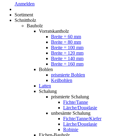
Anmelden
Sortiment
Schnittholz
Bauholz
Vorratskantholz
Breite = 60 mm
Breite = 80 mm
Breite = 100 mm
Breite = 120 mm
Breite = 140 mm
Breite = 160 mm
Bohlen
prismierte Bohlen
Keilbohlen
Latten
Schalung
prismierte Schalung
Fichte/Tanne
Lärche/Douglasie
unbesämte Schalung
Fichte/Tanne/Kiefer
Lärche/Douglasie
Robinie
Eichen-Bauholz