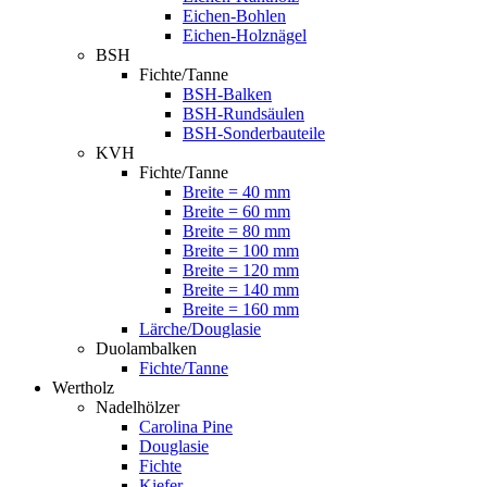
Eichen-Bohlen
Eichen-Holznägel
BSH
Fichte/Tanne
BSH-Balken
BSH-Rundsäulen
BSH-Sonderbauteile
KVH
Fichte/Tanne
Breite = 40 mm
Breite = 60 mm
Breite = 80 mm
Breite = 100 mm
Breite = 120 mm
Breite = 140 mm
Breite = 160 mm
Lärche/Douglasie
Duolambalken
Fichte/Tanne
Wertholz
Nadelhölzer
Carolina Pine
Douglasie
Fichte
Kiefer