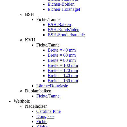
Eichen-Bohlen
Eichen-Holznägel
BSH
Fichte/Tanne
BSH-Balken
BSH-Rundsäulen
BSH-Sonderbauteile
KVH
Fichte/Tanne
Breite = 40 mm
Breite = 60 mm
Breite = 80 mm
Breite = 100 mm
Breite = 120 mm
Breite = 140 mm
Breite = 160 mm
Lärche/Douglasie
Duolambalken
Fichte/Tanne
Wertholz
Nadelhölzer
Carolina Pine
Douglasie
Fichte
Kiefer