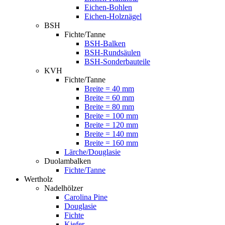
Eichen-Bohlen
Eichen-Holznägel
BSH
Fichte/Tanne
BSH-Balken
BSH-Rundsäulen
BSH-Sonderbauteile
KVH
Fichte/Tanne
Breite = 40 mm
Breite = 60 mm
Breite = 80 mm
Breite = 100 mm
Breite = 120 mm
Breite = 140 mm
Breite = 160 mm
Lärche/Douglasie
Duolambalken
Fichte/Tanne
Wertholz
Nadelhölzer
Carolina Pine
Douglasie
Fichte
Kiefer