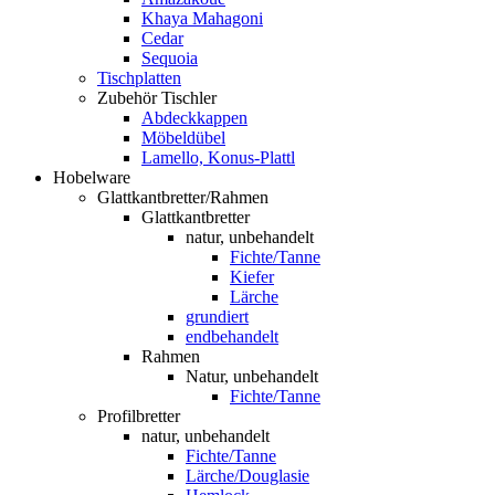
Khaya Mahagoni
Cedar
Sequoia
Tischplatten
Zubehör Tischler
Abdeckkappen
Möbeldübel
Lamello, Konus-Plattl
Hobelware
Glattkantbretter/Rahmen
Glattkantbretter
natur, unbehandelt
Fichte/Tanne
Kiefer
Lärche
grundiert
endbehandelt
Rahmen
Natur, unbehandelt
Fichte/Tanne
Profilbretter
natur, unbehandelt
Fichte/Tanne
Lärche/Douglasie