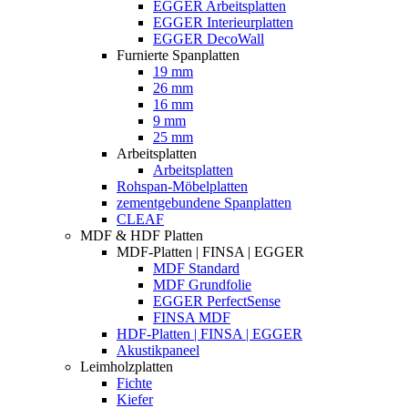
EGGER Arbeitsplatten
EGGER Interieurplatten
EGGER DecoWall
Furnierte Spanplatten
19 mm
26 mm
16 mm
9 mm
25 mm
Arbeitsplatten
Arbeitsplatten
Rohspan-Möbelplatten
zementgebundene Spanplatten
CLEAF
MDF & HDF Platten
MDF-Platten | FINSA | EGGER
MDF Standard
MDF Grundfolie
EGGER PerfectSense
FINSA MDF
HDF-Platten | FINSA | EGGER
Akustikpaneel
Leimholzplatten
Fichte
Kiefer