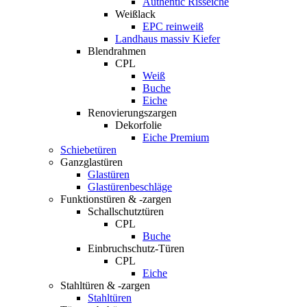
Authentic Risseiche
Weißlack
EPC reinweiß
Landhaus massiv Kiefer
Blendrahmen
CPL
Weiß
Buche
Eiche
Renovierungszargen
Dekorfolie
Eiche Premium
Schiebetüren
Ganzglastüren
Glastüren
Glastürenbeschläge
Funktionstüren & -zargen
Schallschutztüren
CPL
Buche
Einbruchschutz-Türen
CPL
Eiche
Stahltüren & -zargen
Stahltüren