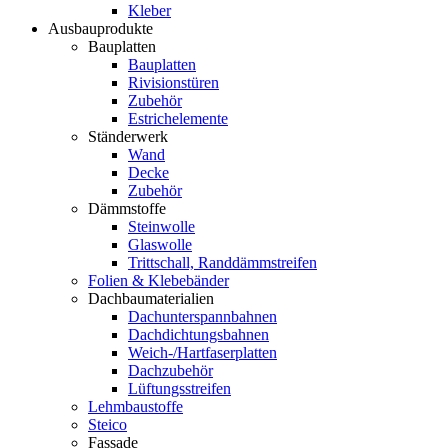
Kleber
Ausbauprodukte
Bauplatten
Bauplatten
Rivisionstüren
Zubehör
Estrichelemente
Ständerwerk
Wand
Decke
Zubehör
Dämmstoffe
Steinwolle
Glaswolle
Trittschall, Randdämmstreifen
Folien & Klebebänder
Dachbaumaterialien
Dachunterspannbahnen
Dachdichtungsbahnen
Weich-/Hartfaserplatten
Dachzubehör
Lüftungsstreifen
Lehmbaustoffe
Steico
Fassade