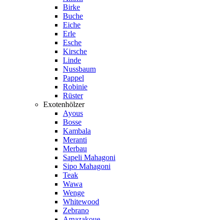
Birke
Buche
Eiche
Erle
Esche
Kirsche
Linde
Nussbaum
Pappel
Robinie
Rüster
Exotenhölzer
Ayous
Bosse
Kambala
Meranti
Merbau
Sapeli Mahagoni
Sipo Mahagoni
Teak
Wawa
Wenge
Whitewood
Zebrano
Amazakoue