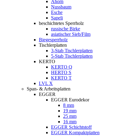
Ahorn
Nussbaum
Esche
Sapeli
beschichtetes Sperrholz
russische Birke
asiatischer Sieb/Film
Biegesperrholz
Tischlerplatten
3-Stab Tischlerplatten
5-Stab Tischlerplatten
KERTO
KERTO Q
HERTO S
KERTO T
LVL X
Span- & Arbeitsplatten
EGGER
EGGER Eurodekor
8 mm
19 mm
25 mm
16 mm
EGGER Schichtstoff
EGGER Kompaktplatten