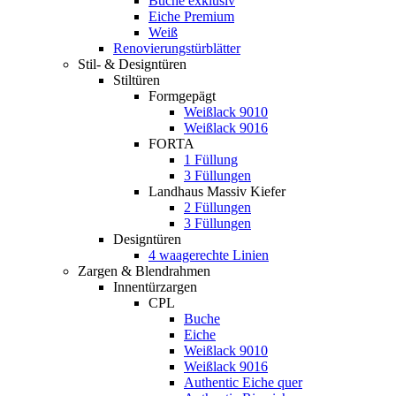
Buche exklusiv
Eiche Premium
Weiß
Renovierungstürblätter
Stil- & Designtüren
Stiltüren
Formgepägt
Weißlack 9010
Weißlack 9016
FORTA
1 Füllung
3 Füllungen
Landhaus Massiv Kiefer
2 Füllungen
3 Füllungen
Designtüren
4 waagerechte Linien
Zargen & Blendrahmen
Innentürzargen
CPL
Buche
Eiche
Weißlack 9010
Weißlack 9016
Authentic Eiche quer