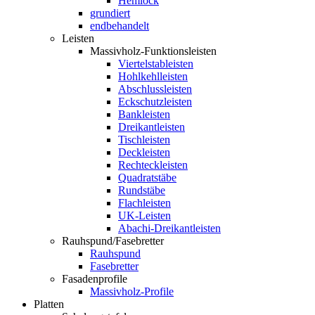
Hemlock
grundiert
endbehandelt
Leisten
Massivholz-Funktionsleisten
Viertelstableisten
Hohlkehlleisten
Abschlussleisten
Eckschutzleisten
Bankleisten
Dreikantleisten
Tischleisten
Deckleisten
Rechteckleisten
Quadratstäbe
Rundstäbe
Flachleisten
UK-Leisten
Abachi-Dreikantleisten
Rauhspund/Fasebretter
Rauhspund
Fasebretter
Fasadenprofile
Massivholz-Profile
Platten