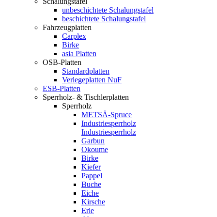
Schalungstafel
unbeschichtete Schalungstafel
beschichtete Schalungstafel
Fahrzeugplatten
Carplex
Birke
asia Platten
OSB-Platten
Standardplatten
Verlegeplatten NuF
ESB-Platten
Sperrholz- & Tischlerplatten
Sperrholz
METSÄ-Spruce
Industriesperrholz
Industriesperrholz
Garbun
Okoume
Birke
Kiefer
Pappel
Buche
Eiche
Kirsche
Erle