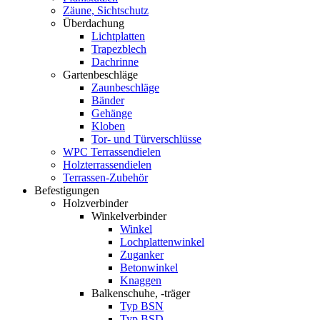
Zäune, Sichtschutz
Überdachung
Lichtplatten
Trapezblech
Dachrinne
Gartenbeschläge
Zaunbeschläge
Bänder
Gehänge
Kloben
Tor- und Türverschlüsse
WPC Terrassendielen
Holzterrassendielen
Terrassen-Zubehör
Befestigungen
Holzverbinder
Winkelverbinder
Winkel
Lochplattenwinkel
Zuganker
Betonwinkel
Knaggen
Balkenschuhe, -träger
Typ BSN
Typ BSD