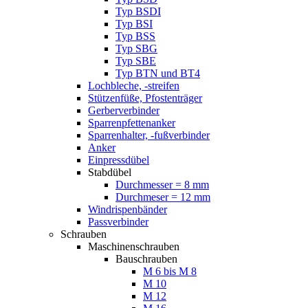
Typ BSDI
Typ BSI
Typ BSS
Typ SBG
Typ SBE
Typ BTN und BT4
Lochbleche, -streifen
Stützenfüße, Pfostenträger
Gerberverbinder
Sparrenpfettenanker
Sparrenhalter, -fußverbinder
Anker
Einpressdübel
Stabdübel
Durchmesser = 8 mm
Durchmeser = 12 mm
Windrispenbänder
Passverbinder
Schrauben
Maschinenschrauben
Bauschrauben
M 6 bis M 8
M 10
M 12