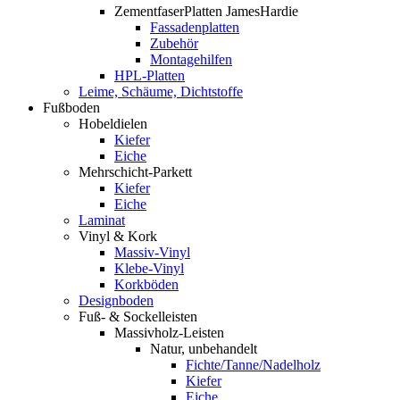
ZementfaserPlatten JamesHardie
Fassadenplatten
Zubehör
Montagehilfen
HPL-Platten
Leime, Schäume, Dichtstoffe
Fußboden
Hobeldielen
Kiefer
Eiche
Mehrschicht-Parkett
Kiefer
Eiche
Laminat
Vinyl & Kork
Massiv-Vinyl
Klebe-Vinyl
Korkböden
Designboden
Fuß- & Sockelleisten
Massivholz-Leisten
Natur, unbehandelt
Fichte/Tanne/Nadelholz
Kiefer
Eiche