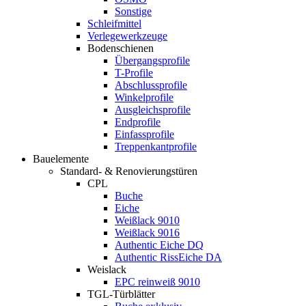
Sonstige
Schleifmittel
Verlegewerkzeuge
Bodenschienen
Übergangsprofile
T-Profile
Abschlussprofile
Winkelprofile
Ausgleichsprofile
Endprofile
Einfassprofile
Treppenkantprofile
Bauelemente
Standard- & Renovierungstüren
CPL
Buche
Eiche
Weißlack 9010
Weißlack 9016
Authentic Eiche DQ
Authentic RissEiche DA
Weislack
EPC reinweiß 9010
TGL-Türblätter