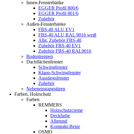
Innen-Fensterbänke
EGGER Profil 800/6
EGGER Profil 801/6
Zubehör
Außen-Fensterbänke
FBS-40 ALU EV1
FBS-40 ALU RAL 9016 weiß
Allg. Zubehör FBS-40
Zubehör FBS-40 EV1
Zubehör FBS-40 RAL9016
Bodentreppen
Dachflächenfenster
Schwingfenster
Klapp-Schwingfenster
Ausstiegsfenster
Zubehör
Nebeneingangstüren
Farben, Holzschutz
Farben
REMMERS
Holzschutzcreme
Deckfarbe
Allgrund
Kompakt-Beize
OSMO