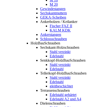
M 16
M 20
Gewindestangen
Sechskantmuttern
GEKA-Scheiben
Ankerbolzen / Keilanker
Fischer FAZ II
KALM KDK
Ankerstangen
Schlossschrauben
HolzBauSchrauben
Sechskant-Holzschrauben
Stahl verzinkt
Edelstahl
Senkkopf-HolzBauSchrauben
Stahl verzinkt
Edelstahl
Tellerkopf-HolzBauSchrauben
Stahl verzinkt
Edelstahl
gleitbeschichtet
Terrassenschrauben
Edelstahl gehärtet
Edelstahl A2 und A4
Dielenschrauben