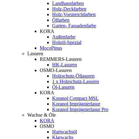
Landhausfarben
Holz-Deckfarben
Holz-Vorstreichfarben
Ölfarben
Garten- Fassadenfarbe
KORA
Außenfarbe
Holzöl-Spezial
MocoPinus
Lasuren
REMMERS-Lasuren
HK-Lasuren
OSMO-Lasuren
Holzschutz-Öllasuren
1 x Holzschutz-Lasuren
Öl-Lasuren
KORA
Koranol Compact MSL
Koranol Imprägnierlasur
Koranol Imprägnierlasur Pro
Wachse & Öle
KORA
OSMO
Hartwachsöl
Klarwachs