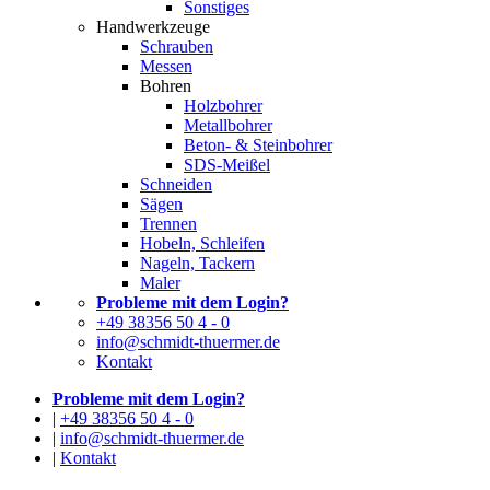
Sonstiges
Handwerkzeuge
Schrauben
Messen
Bohren
Holzbohrer
Metallbohrer
Beton- & Steinbohrer
SDS-Meißel
Schneiden
Sägen
Trennen
Hobeln, Schleifen
Nageln, Tackern
Maler
Probleme mit dem Login?
+49 38356 50 4 - 0
info@schmidt-thuermer.de
Kontakt
Probleme mit dem Login?
|
+49 38356 50 4 - 0
|
info@schmidt-thuermer.de
|
Kontakt