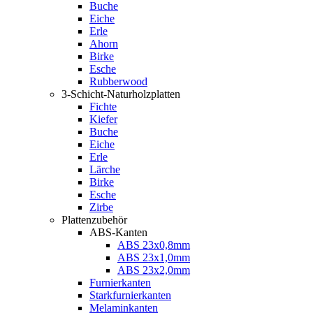
Buche
Eiche
Erle
Ahorn
Birke
Esche
Rubberwood
3-Schicht-Naturholzplatten
Fichte
Kiefer
Buche
Eiche
Erle
Lärche
Birke
Esche
Zirbe
Plattenzubehör
ABS-Kanten
ABS 23x0,8mm
ABS 23x1,0mm
ABS 23x2,0mm
Furnierkanten
Starkfurnierkanten
Melaminkanten