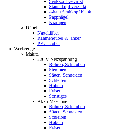
Senkkopf verzinkt
Stauchkopf verzinkt
4-kant Senkkopf blank
Pappnägel
Krampen
Dübel
Nageldübel
Rahmendübel & -anker
PVC-Dübel
Werkzeuge
Makita
220 V Netzspannung
Bohren, Schrauben
Stemmen
Sägen, Schneiden
Schleifen
Hobeln
Fräsen
Sonstiges
Akku-Maschinen
Bohren, Schrauben
Sägen, Schneiden
Schleifen
Hobeln
Fräsen