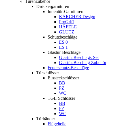
Türenzubehör
Drückergarnituren
Innentür-Garnituren
KARCHER Design
ProGriff
HÄFELE
GLUTZ
Schutzbeschläge
ES 0
ES 1
Glastür-Beschläge
Glastür-Beschlags-Set
Glastür-Beschlag Zubehör
Feuerschutz-Beschläge
Türschlösser
Einsteckschlösser
BB
PZ
WC
TGL-Schlösser
BB
PZ
WC
Türbänder
Flügelteile