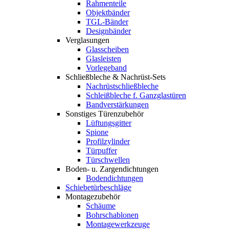
Rahmenteile
Objektbänder
TGL-Bänder
Designbänder
Verglasungen
Glasscheiben
Glasleisten
Vorlegeband
Schließbleche & Nachrüst-Sets
Nachrüstschließbleche
Schleißbleche f. Ganzglastüren
Bandverstärkungen
Sonstiges Türenzubehör
Lüftungsgitter
Spione
Profilzylinder
Türpuffer
Türschwellen
Boden- u. Zargendichtungen
Bodendichtungen
Schiebetürbeschläge
Montagezubehör
Schäume
Bohrschablonen
Montagewerkzeuge