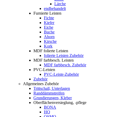
Lärche
endbehandelt
Furnierte Leisten
Fichte
Kiefer
Eiche
Buche
Ahorn
Kirsche
Kork
MDF folierte Leisten
folierte Leisten Zubehör
MDF farbbesch. Leisten
MDF farbbesch. Zubehör
PVC-Leisten
PVC-Leiste-Zubehör
Zubehör
Allgemeines Zubehör
Trittschall, Unterlagen
Randdämmstreifen
Grundierungen, Kleber
Oberflächenversieglung, -pflege
BONA
HQ
OSMO