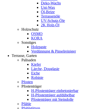
Deko-Wachs
Uni-Wax
Öl-Beize
Terrassenöle
UV-Schutz-Öle
2K Holz-Öl
Holzschutz
OSMO
KORA
Sonstiges
Holzpaste
Verdünnung & Pinselreiniger
Terrasse, Garten
Palisaden
Kiefer
Lärche, Douglasie
Eiche
Robinie
Pfosten
Pfostenträger
H-Pfostenträger einbetonierbar
H-Pfostenträger aufdübelbar
Pfostenträger mit Steindolle
Pfähle
Pfahlstützen