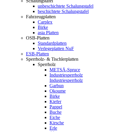
Schalungstafel
unbeschichtete Schalungstafel
beschichtete Schalungstafel
Fahrzeugplatten
Carplex
Birke
asia Platten
OSB-Platten
Standardplatten
Verlegeplatten NuF
ESB-Platten
Sperrholz- & Tischlerplatten
Sperrholz
METSÄ-Spruce
Industriesperrholz
Industriesperrholz
Garbun
Okoume
Birke
Kiefer
Pappel
Buche
Eiche
Kirsche
Erle