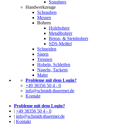
Sonstiges
Handwerkzeuge
Schrauben
Messen
Bohren
Holzbohrer
Metallbohrer
Beton- & Steinbohrer
SDS-Meißel
Schneiden
Sägen
Trennen
Hobeln, Schleifen
Nageln, Tackern
Maler
Probleme mit dem Login?
+49 38356 50 4 - 0
info@schmidt-thuermer.de
Kontakt
Probleme mit dem Login?
|
+49 38356 50 4 - 0
|
info@schmidt-thuermer.de
|
Kontakt