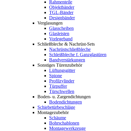
Rahmenteile
Objektbänder
TGL-Bänder
Designbänder
Verglasungen
Glasscheiben
Glasleisten
Vorlegeband
Schließbleche & Nachrüst-Sets
Nachrüstschließbleche
Schleißbleche f. Ganzglastüren
Bandverstärkungen
Sonstiges Türenzubehör
Lüftungsgitter
Spione
Profilzylinder
Türpuffer
Türschwellen
Boden- u. Zargendichtungen
Bodendichtungen
Schiebetürbeschläge
Montagezubehör
Schäume
Bohrschablonen
Montagewerkzeuge