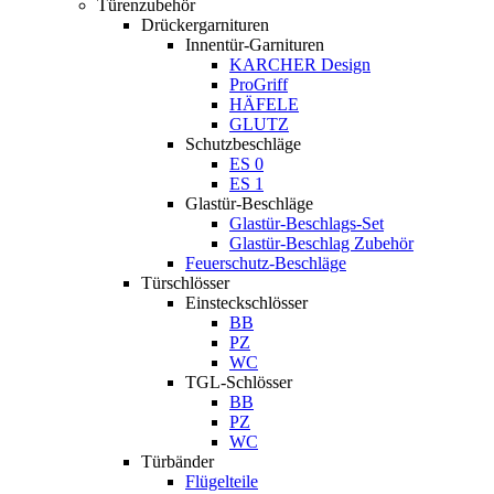
Türenzubehör
Drückergarnituren
Innentür-Garnituren
KARCHER Design
ProGriff
HÄFELE
GLUTZ
Schutzbeschläge
ES 0
ES 1
Glastür-Beschläge
Glastür-Beschlags-Set
Glastür-Beschlag Zubehör
Feuerschutz-Beschläge
Türschlösser
Einsteckschlösser
BB
PZ
WC
TGL-Schlösser
BB
PZ
WC
Türbänder
Flügelteile