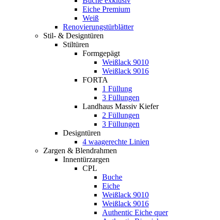
Buche exklusiv
Eiche Premium
Weiß
Renovierungstürblätter
Stil- & Designtüren
Stiltüren
Formgepägt
Weißlack 9010
Weißlack 9016
FORTA
1 Füllung
3 Füllungen
Landhaus Massiv Kiefer
2 Füllungen
3 Füllungen
Designtüren
4 waagerechte Linien
Zargen & Blendrahmen
Innentürzargen
CPL
Buche
Eiche
Weißlack 9010
Weißlack 9016
Authentic Eiche quer