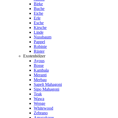
Birke
Buche
Eiche
Erle
Esche
Kirsche
Linde
Nussbaum
Pappel
Robinie
Rüster
Exotenhölzer
Ayous
Bosse
Kambala
Meranti
Merbau
Sapeli Mahagoni
Sipo Mahagoni
Teak
Wawa
Wenge
Whitewood
Zebrano
Amazakoue