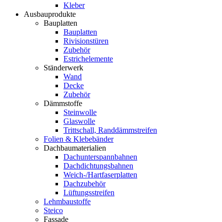
Kleber
Ausbauprodukte
Bauplatten
Bauplatten
Rivisionstüren
Zubehör
Estrichelemente
Ständerwerk
Wand
Decke
Zubehör
Dämmstoffe
Steinwolle
Glaswolle
Trittschall, Randdämmstreifen
Folien & Klebebänder
Dachbaumaterialien
Dachunterspannbahnen
Dachdichtungsbahnen
Weich-/Hartfaserplatten
Dachzubehör
Lüftungsstreifen
Lehmbaustoffe
Steico
Fassade