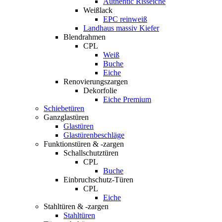
Authentic Risseiche
Weißlack
EPC reinweiß
Landhaus massiv Kiefer
Blendrahmen
CPL
Weiß
Buche
Eiche
Renovierungszargen
Dekorfolie
Eiche Premium
Schiebetüren
Ganzglastüren
Glastüren
Glastürenbeschläge
Funktionstüren & -zargen
Schallschutztüren
CPL
Buche
Einbruchschutz-Türen
CPL
Eiche
Stahltüren & -zargen
Stahltüren