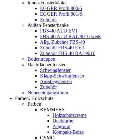
Innen-Fensterbänke
EGGER Profil 800/6
EGGER Profil 801/6
Zubehör
Außen-Fensterbänke
FBS-40 ALU EV1
FBS-40 ALU RAL 9016 weiß
Allg. Zubehör FBS-40
Zubehör FBS-40 EV1
Zubehör FBS-40 RAL9016
Bodentreppen
Dachflächenfenster
Schwingfenster
Klapp-Schwingfenster
Ausstiegsfenster
Zubehör
Nebeneingangstüren
Farben, Holzschutz
Farben
REMMERS
Holzschutzcreme
Deckfarbe
Allgrund
Kompakt-Beize
OSMO