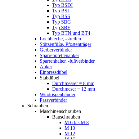
Typ BSDI
Typ BSI
Typ BSS
Typ SBG
Typ SBE
Typ BTN und BT4
Lochbleche, -streifen
Stützenfüße, Pfostenträger
Gerberverbinder
Sparrenpfettenanker
Sparrenhalter, -fußverbinder
Anker
Einpressdübel
Stabdübel
Durchmesser = 8 mm
Durchmeser = 12 mm
Windrispenbänder
Passverbinder
Schrauben
Maschinenschrauben
Bauschrauben
M 6 bis M 8
M 10
M 12