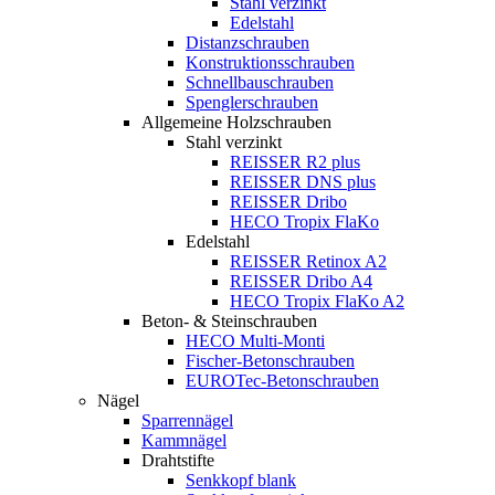
Stahl verzinkt
Edelstahl
Distanzschrauben
Konstruktionsschrauben
Schnellbauschrauben
Spenglerschrauben
Allgemeine Holzschrauben
Stahl verzinkt
REISSER R2 plus
REISSER DNS plus
REISSER Dribo
HECO Tropix FlaKo
Edelstahl
REISSER Retinox A2
REISSER Dribo A4
HECO Tropix FlaKo A2
Beton- & Steinschrauben
HECO Multi-Monti
Fischer-Betonschrauben
EUROTec-Betonschrauben
Nägel
Sparrennägel
Kammnägel
Drahtstifte
Senkkopf blank