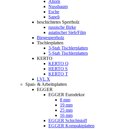
Ahorn
Nussbaum
Esche
Sapeli
beschichtetes Sperrholz
russische Birke
asiatischer Sieb/Film
Biegesperrholz
Tischlerplatten
3-Stab Tischlerplatten
5-Stab Tischlerplatten
KERTO
KERTO Q
HERTO S
KERTO T
LVL X
Span- & Arbeitsplatten
EGGER
EGGER Eurodekor
8 mm
19 mm
25 mm
16 mm
EGGER Schichtstoff
EGGER Kompaktplatten