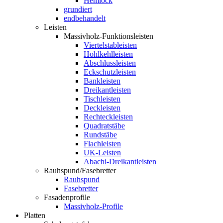
Hemlock
grundiert
endbehandelt
Leisten
Massivholz-Funktionsleisten
Viertelstableisten
Hohlkehlleisten
Abschlussleisten
Eckschutzleisten
Bankleisten
Dreikantleisten
Tischleisten
Deckleisten
Rechteckleisten
Quadratstäbe
Rundstäbe
Flachleisten
UK-Leisten
Abachi-Dreikantleisten
Rauhspund/Fasebretter
Rauhspund
Fasebretter
Fasadenprofile
Massivholz-Profile
Platten