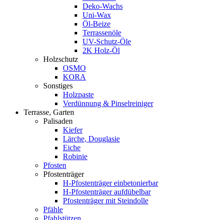
Deko-Wachs
Uni-Wax
Öl-Beize
Terrassenöle
UV-Schutz-Öle
2K Holz-Öl
Holzschutz
OSMO
KORA
Sonstiges
Holzpaste
Verdünnung & Pinselreiniger
Terrasse, Garten
Palisaden
Kiefer
Lärche, Douglasie
Eiche
Robinie
Pfosten
Pfostenträger
H-Pfostenträger einbetonierbar
H-Pfostenträger aufdübelbar
Pfostenträger mit Steindolle
Pfähle
Pfahlstützen