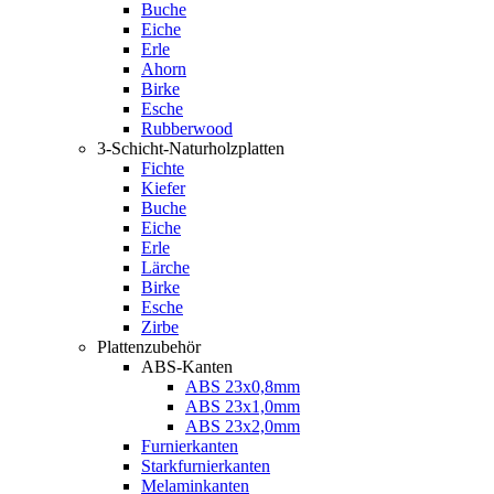
Buche
Eiche
Erle
Ahorn
Birke
Esche
Rubberwood
3-Schicht-Naturholzplatten
Fichte
Kiefer
Buche
Eiche
Erle
Lärche
Birke
Esche
Zirbe
Plattenzubehör
ABS-Kanten
ABS 23x0,8mm
ABS 23x1,0mm
ABS 23x2,0mm
Furnierkanten
Starkfurnierkanten
Melaminkanten