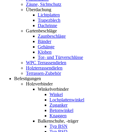
Zäune, Sichtschutz
Überdachung
Lichtplatten
Trapezblech
Dachrinne
Gartenbeschläge
Zaunbeschläge
Bänder
Gehänge
Kloben
Tor- und Türverschlüsse
WPC Terrassendielen
Holzterrassendielen
Terrassen-Zubehör
Befestigungen
Holzverbinder
Winkelverbinder
Winkel
Lochplattenwinkel
Zuganker
Betonwinkel
Knaggen
Balkenschuhe, -träger
Typ BSN
Typ BSD