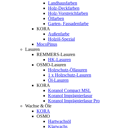
Landhausfarben
Holz-Deckfarben
Holz-Vorstreichfarben
Ölfarben
Garten- Fassadenfarbe
KORA
Außenfarbe
Holzöl-Spezial
MocoPinus
Lasuren
REMMERS-Lasuren
HK-Lasuren
OSMO-Lasuren
Holzschutz-Öllasuren
1 x Holzschutz-Lasuren
Öl-Lasuren
KORA
Koranol Compact MSL
Koranol Imprägnierlasur
Koranol Imprägnierlasur Pro
Wachse & Öle
KORA
OSMO
Hartwachsöl
Klarwachs