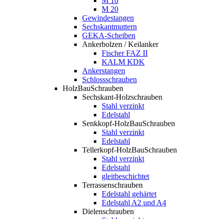
M 16
M 20
Gewindestangen
Sechskantmuttern
GEKA-Scheiben
Ankerbolzen / Keilanker
Fischer FAZ II
KALM KDK
Ankerstangen
Schlossschrauben
HolzBauSchrauben
Sechskant-Holzschrauben
Stahl verzinkt
Edelstahl
Senkkopf-HolzBauSchrauben
Stahl verzinkt
Edelstahl
Tellerkopf-HolzBauSchrauben
Stahl verzinkt
Edelstahl
gleitbeschichtet
Terrassenschrauben
Edelstahl gehärtet
Edelstahl A2 und A4
Dielenschrauben