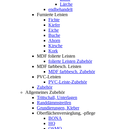
Lärche
endbehandelt
Furnierte Leisten
Fichte
Kiefer
Eiche
Buche
Ahorn
Kirsche
Kork
MDF folierte Leisten
folierte Leisten Zubehör
MDF farbbesch. Leisten
MDF farbbesch. Zubehör
PVC-Leisten
PVC-Leiste-Zubehör
Zubehör
Allgemeines Zubehör
Trittschall, Unterlagen
Randdämmstreifen
Grundierungen, Kleber
Oberflächenversieglung, -pflege
BONA
HQ
OSMO