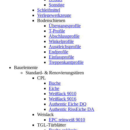
Sonstige
Schleifmittel
Verlegewerkzeuge
Bodenschienen
Übergangsprofile
T-Profile
Abschlussprofile
Winkelprofile
Ausgleichsprofile
Endprofile
Einfassprofile
Treppenkantprofile
Bauelemente
Standard- & Renovierungstüren
CPL
Buche
Eiche
Weißlack 9010
Weißlack 9016
Authentic Eiche DQ
Authentic RissEiche DA
Weislack
EPC reinweiß 9010
TGL-Türblätter