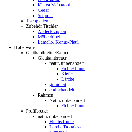
Khaya Mahagoni
Cedar
Sequoia
Tischplatten
Zubehör Tischler
Abdeckkappen
Möbeldübel
Lamello, Konus-Plattl
Hobelware
Glattkantbretter/Rahmen
Glattkantbretter
natur, unbehandelt
Fichte/Tanne
Kiefer
Lärche
grundiert
endbehandelt
Rahmen
Natur, unbehandelt
Fichte/Tanne
Profilbretter
natur, unbehandelt
Fichte/Tanne
Lärche/Douglasie