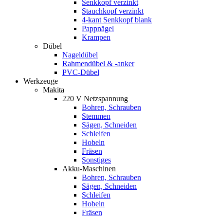
Senkkopf verzinkt
Stauchkopf verzinkt
4-kant Senkkopf blank
Pappnägel
Krampen
Dübel
Nageldübel
Rahmendübel & -anker
PVC-Dübel
Werkzeuge
Makita
220 V Netzspannung
Bohren, Schrauben
Stemmen
Sägen, Schneiden
Schleifen
Hobeln
Fräsen
Sonstiges
Akku-Maschinen
Bohren, Schrauben
Sägen, Schneiden
Schleifen
Hobeln
Fräsen