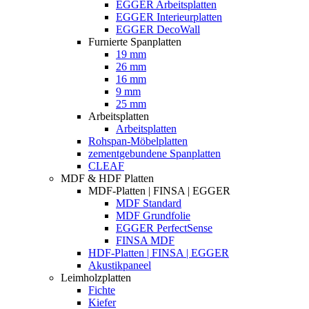
EGGER Arbeitsplatten
EGGER Interieurplatten
EGGER DecoWall
Furnierte Spanplatten
19 mm
26 mm
16 mm
9 mm
25 mm
Arbeitsplatten
Arbeitsplatten
Rohspan-Möbelplatten
zementgebundene Spanplatten
CLEAF
MDF & HDF Platten
MDF-Platten | FINSA | EGGER
MDF Standard
MDF Grundfolie
EGGER PerfectSense
FINSA MDF
HDF-Platten | FINSA | EGGER
Akustikpaneel
Leimholzplatten
Fichte
Kiefer