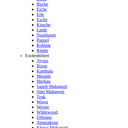
Buche
Eiche
Erle
Esche
Kirsche
Linde
Nussbaum
Pappel
Robinie
Rüster
Exotenhölzer
Ayous
Bosse
Kambala
Meranti
Merbau
Sapeli Mahagoni
Sipo Mahagoni
Teak
Wawa
Wenge
Whitewood
Zebrano
Amazakoue
Khaya Mahagoni