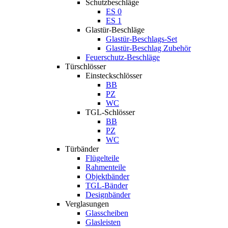
Schutzbeschläge
ES 0
ES 1
Glastür-Beschläge
Glastür-Beschlags-Set
Glastür-Beschlag Zubehör
Feuerschutz-Beschläge
Türschlösser
Einsteckschlösser
BB
PZ
WC
TGL-Schlösser
BB
PZ
WC
Türbänder
Flügelteile
Rahmenteile
Objektbänder
TGL-Bänder
Designbänder
Verglasungen
Glasscheiben
Glasleisten