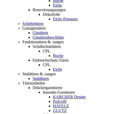
Buche
Eiche
Renovierungszargen
Dekorfolie
Eiche Premium
Schiebetüren
Ganzglastüren
Glastüren
Glastürenbeschläge
Funktionstüren & -zargen
Schallschutztüren
CPL
Buche
Einbruchschutz-Türen
CPL
Eiche
Stahltüren & -zargen
Stahltüren
Türenzubehör
Drückergarnituren
Innentür-Garnituren
KARCHER Design
ProGriff
HÄFELE
GLUTZ