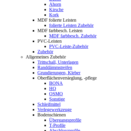
Ahorn
Kirsche
Kork
MDF folierte Leisten
folierte Leisten Zubehör
MDF farbbesch. Leisten
MDF farbbesch. Zubehör
PVC-Leisten
PVC-Leiste-Zubehör
Zubehör
Allgemeines Zubehör
Trittschall, Unterlagen
Randdämmstreifen
Grundierungen, Kleber
Oberflächenversieglung, -pflege
BONA
HQ
OSMO
Sonstige
Schleifmittel
Verlegewerkzeuge
Bodenschienen
Übergangsprofile
T-Profile
Abschlussprofile