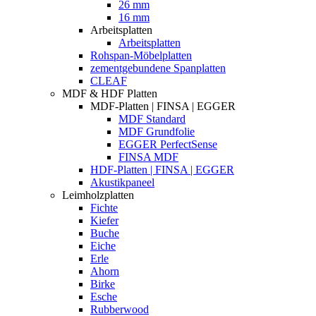
26 mm
16 mm
Arbeitsplatten
Arbeitsplatten
Rohspan-Möbelplatten
zementgebundene Spanplatten
CLEAF
MDF & HDF Platten
MDF-Platten | FINSA | EGGER
MDF Standard
MDF Grundfolie
EGGER PerfectSense
FINSA MDF
HDF-Platten | FINSA | EGGER
Akustikpaneel
Leimholzplatten
Fichte
Kiefer
Buche
Eiche
Erle
Ahorn
Birke
Esche
Rubberwood