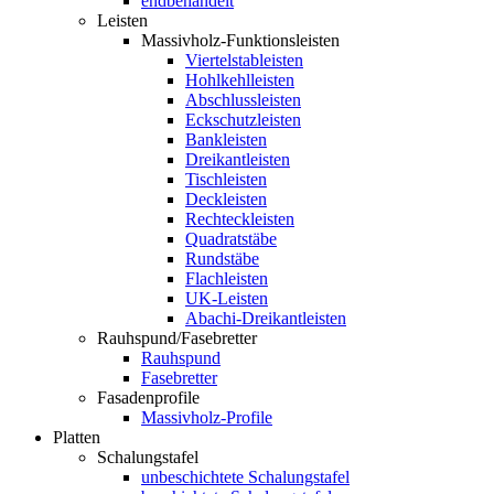
endbehandelt
Leisten
Massivholz-Funktionsleisten
Viertelstableisten
Hohlkehlleisten
Abschlussleisten
Eckschutzleisten
Bankleisten
Dreikantleisten
Tischleisten
Deckleisten
Rechteckleisten
Quadratstäbe
Rundstäbe
Flachleisten
UK-Leisten
Abachi-Dreikantleisten
Rauhspund/Fasebretter
Rauhspund
Fasebretter
Fasadenprofile
Massivholz-Profile
Platten
Schalungstafel
unbeschichtete Schalungstafel