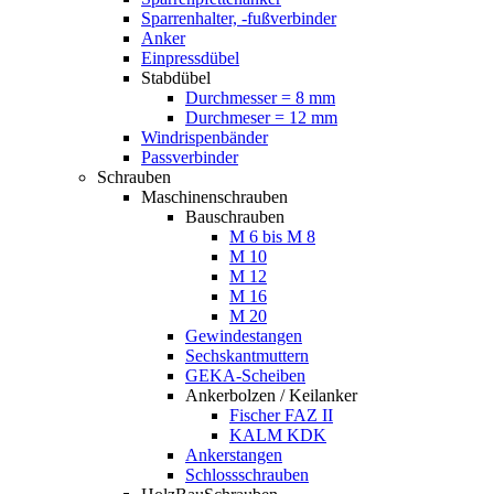
Sparrenhalter, -fußverbinder
Anker
Einpressdübel
Stabdübel
Durchmesser = 8 mm
Durchmeser = 12 mm
Windrispenbänder
Passverbinder
Schrauben
Maschinenschrauben
Bauschrauben
M 6 bis M 8
M 10
M 12
M 16
M 20
Gewindestangen
Sechskantmuttern
GEKA-Scheiben
Ankerbolzen / Keilanker
Fischer FAZ II
KALM KDK
Ankerstangen
Schlossschrauben