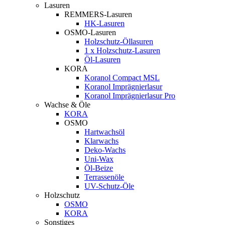
Lasuren
REMMERS-Lasuren
HK-Lasuren
OSMO-Lasuren
Holzschutz-Öllasuren
1 x Holzschutz-Lasuren
Öl-Lasuren
KORA
Koranol Compact MSL
Koranol Imprägnierlasur
Koranol Imprägnierlasur Pro
Wachse & Öle
KORA
OSMO
Hartwachsöl
Klarwachs
Deko-Wachs
Uni-Wax
Öl-Beize
Terrassenöle
UV-Schutz-Öle
Holzschutz
OSMO
KORA
Sonstiges