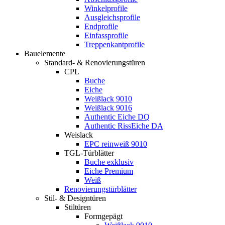
Winkelprofile
Ausgleichsprofile
Endprofile
Einfassprofile
Treppenkantprofile
Bauelemente
Standard- & Renovierungstüren
CPL
Buche
Eiche
Weißlack 9010
Weißlack 9016
Authentic Eiche DQ
Authentic RissEiche DA
Weislack
EPC reinweiß 9010
TGL-Türblätter
Buche exklusiv
Eiche Premium
Weiß
Renovierungstürblätter
Stil- & Designtüren
Stiltüren
Formgepägt