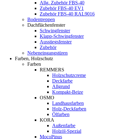
Allg. Zubehör FBS-40
Zubehör FBS-40 EV1
Zubehör FBS-40 RAL9016
Bodentreppen
Dachflächenfenster
Schwingfenster
Klapp-Schwingfenster
Ausstiegsfenster
Zubehör
Nebeneingangstüren
Farben, Holzschutz
Farben
REMMERS
Holzschutzcreme
Deckfarbe
Allgrund
Kompakt-Beize
OSMO
Landhausfarben
Holz-Deckfarben
Ölfarben
KORA
Außenfarbe
Holzöl-Spezial
MocoPinus