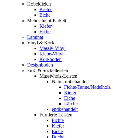
Hobeldielen
Kiefer
Eiche
Mehrschicht-Parkett
Kiefer
Eiche
Laminat
Vinyl & Kork
Massiv-Vinyl
Klebe-Vinyl
Korkböden
Designboden
Fuß- & Sockelleisten
Massivholz-Leisten
Natur, unbehandelt
Fichte/Tanne/Nadelholz
Kiefer
Eiche
Lärche
endbehandelt
Furnierte Leisten
Fichte
Kiefer
Eiche
Buche