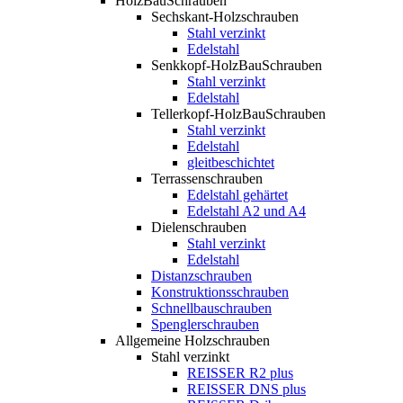
HolzBauSchrauben
Sechskant-Holzschrauben
Stahl verzinkt
Edelstahl
Senkkopf-HolzBauSchrauben
Stahl verzinkt
Edelstahl
Tellerkopf-HolzBauSchrauben
Stahl verzinkt
Edelstahl
gleitbeschichtet
Terrassenschrauben
Edelstahl gehärtet
Edelstahl A2 und A4
Dielenschrauben
Stahl verzinkt
Edelstahl
Distanzschrauben
Konstruktionsschrauben
Schnellbauschrauben
Spenglerschrauben
Allgemeine Holzschrauben
Stahl verzinkt
REISSER R2 plus
REISSER DNS plus