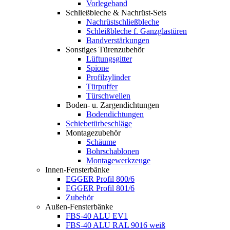
Vorlegeband
Schließbleche & Nachrüst-Sets
Nachrüstschließbleche
Schleißbleche f. Ganzglastüren
Bandverstärkungen
Sonstiges Türenzubehör
Lüftungsgitter
Spione
Profilzylinder
Türpuffer
Türschwellen
Boden- u. Zargendichtungen
Bodendichtungen
Schiebetürbeschläge
Montagezubehör
Schäume
Bohrschablonen
Montagewerkzeuge
Innen-Fensterbänke
EGGER Profil 800/6
EGGER Profil 801/6
Zubehör
Außen-Fensterbänke
FBS-40 ALU EV1
FBS-40 ALU RAL 9016 weiß