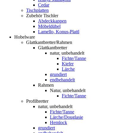
Cedar
Tischplatten
Zubehör Tischler
Abdeckkappen
Möbeldübel
Lamello, Konus-Plattl
Hobelware
Glattkantbretter/Rahmen
Glattkantbretter
natur, unbehandelt
Fichte/Tanne
Kiefer
Lärche
grundiert
endbehandelt
Rahmen
Natur, unbehandelt
Fichte/Tanne
Profilbretter
natur, unbehandelt
Fichte/Tanne
Lärche/Douglasie
Hemlock
grundiert