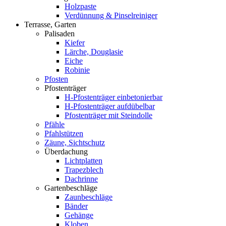
Holzpaste
Verdünnung & Pinselreiniger
Terrasse, Garten
Palisaden
Kiefer
Lärche, Douglasie
Eiche
Robinie
Pfosten
Pfostenträger
H-Pfostenträger einbetonierbar
H-Pfostenträger aufdübelbar
Pfostenträger mit Steindolle
Pfähle
Pfahlstützen
Zäune, Sichtschutz
Überdachung
Lichtplatten
Trapezblech
Dachrinne
Gartenbeschläge
Zaunbeschläge
Bänder
Gehänge
Kloben