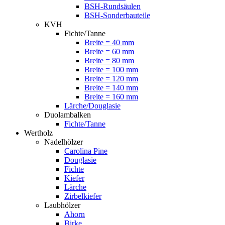
BSH-Rundsäulen
BSH-Sonderbauteile
KVH
Fichte/Tanne
Breite = 40 mm
Breite = 60 mm
Breite = 80 mm
Breite = 100 mm
Breite = 120 mm
Breite = 140 mm
Breite = 160 mm
Lärche/Douglasie
Duolambalken
Fichte/Tanne
Wertholz
Nadelhölzer
Carolina Pine
Douglasie
Fichte
Kiefer
Lärche
Zirbelkiefer
Laubhölzer
Ahorn
Birke