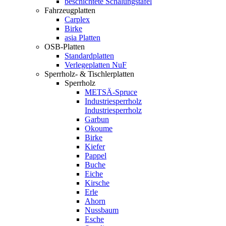
beschichtete Schalungstafel
Fahrzeugplatten
Carplex
Birke
asia Platten
OSB-Platten
Standardplatten
Verlegeplatten NuF
Sperrholz- & Tischlerplatten
Sperrholz
METSÄ-Spruce
Industriesperrholz
Industriesperrholz
Garbun
Okoume
Birke
Kiefer
Pappel
Buche
Eiche
Kirsche
Erle
Ahorn
Nussbaum
Esche