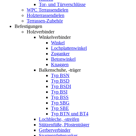
Tor- und Türverschlüsse
WPC Terrassendielen
Holzterrassendielen
Terrassen-Zubehör
Befestigungen
Holzverbinder
Winkelverbinder
Winkel
Lochplattenwinkel
Zuganker
Betonwinkel
Knaggen
Balkenschuhe, -träger
Typ BSN
Typ BSD
Typ BSDI
Typ BSI
Typ BSS
Typ SBG
Typ SBE
Typ BTN und BT4
Lochbleche, -streifen
Stützenfüße, Pfostenträger
Gerberverbinder
Sparrenpfettenanker