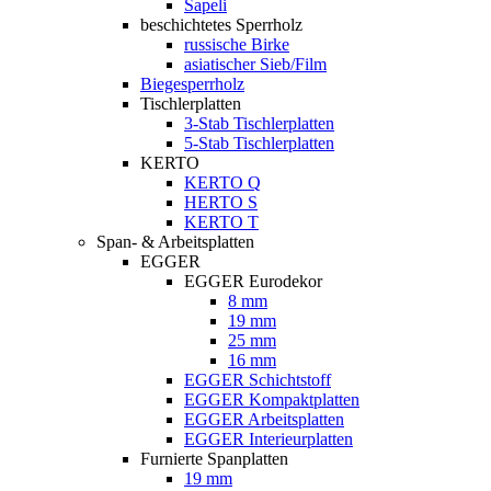
Sapeli
beschichtetes Sperrholz
russische Birke
asiatischer Sieb/Film
Biegesperrholz
Tischlerplatten
3-Stab Tischlerplatten
5-Stab Tischlerplatten
KERTO
KERTO Q
HERTO S
KERTO T
Span- & Arbeitsplatten
EGGER
EGGER Eurodekor
8 mm
19 mm
25 mm
16 mm
EGGER Schichtstoff
EGGER Kompaktplatten
EGGER Arbeitsplatten
EGGER Interieurplatten
Furnierte Spanplatten
19 mm