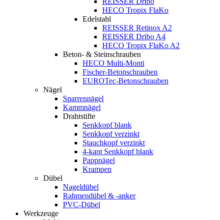
REISSER Dribo
HECO Tropix FlaKo
Edelstahl
REISSER Retinox A2
REISSER Dribo A4
HECO Tropix FlaKo A2
Beton- & Steinschrauben
HECO Multi-Monti
Fischer-Betonschrauben
EUROTec-Betonschrauben
Nägel
Sparrennägel
Kammnägel
Drahtstifte
Senkkopf blank
Senkkopf verzinkt
Stauchkopf verzinkt
4-kant Senkkopf blank
Pappnägel
Krampen
Dübel
Nageldübel
Rahmendübel & -anker
PVC-Dübel
Werkzeuge