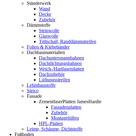
Ständerwerk
Wand
Decke
Zubehör
Dämmstoffe
Steinwolle
Glaswolle
Trittschall, Randdämmstreifen
Folien & Klebebänder
Dachbaumaterialien
Dachunterspannbahnen
Dachdichtungsbahnen
Weich-/Hartfaserplatten
Dachzubehör
Lüftungsstreifen
Lehmbaustoffe
Steico
Fassade
ZementfaserPlatten JamesHardie
Fassadenplatten
Zubehör
Montagehilfen
HPL-Platten
Leime, Schäume, Dichtstoffe
Fußboden