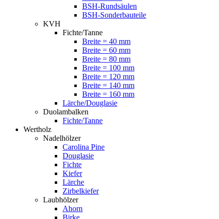
BSH-Rundsäulen
BSH-Sonderbauteile
KVH
Fichte/Tanne
Breite = 40 mm
Breite = 60 mm
Breite = 80 mm
Breite = 100 mm
Breite = 120 mm
Breite = 140 mm
Breite = 160 mm
Lärche/Douglasie
Duolambalken
Fichte/Tanne
Wertholz
Nadelhölzer
Carolina Pine
Douglasie
Fichte
Kiefer
Lärche
Zirbelkiefer
Laubhölzer
Ahorn
Birke