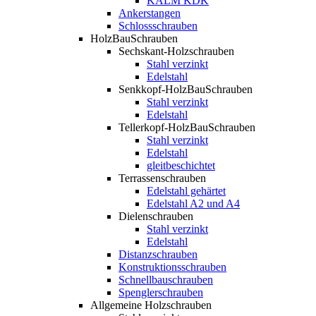
KALM KDK
Ankerstangen
Schlossschrauben
HolzBauSchrauben
Sechskant-Holzschrauben
Stahl verzinkt
Edelstahl
Senkkopf-HolzBauSchrauben
Stahl verzinkt
Edelstahl
Tellerkopf-HolzBauSchrauben
Stahl verzinkt
Edelstahl
gleitbeschichtet
Terrassenschrauben
Edelstahl gehärtet
Edelstahl A2 und A4
Dielenschrauben
Stahl verzinkt
Edelstahl
Distanzschrauben
Konstruktionsschrauben
Schnellbauschrauben
Spenglerschrauben
Allgemeine Holzschrauben