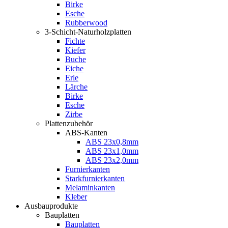
Birke
Esche
Rubberwood
3-Schicht-Naturholzplatten
Fichte
Kiefer
Buche
Eiche
Erle
Lärche
Birke
Esche
Zirbe
Plattenzubehör
ABS-Kanten
ABS 23x0,8mm
ABS 23x1,0mm
ABS 23x2,0mm
Furnierkanten
Starkfurnierkanten
Melaminkanten
Kleber
Ausbauprodukte
Bauplatten
Bauplatten