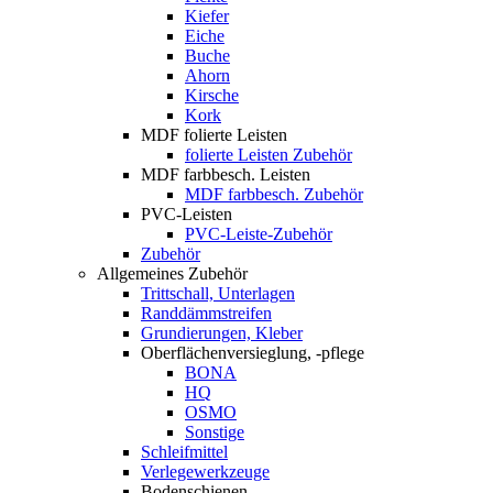
Kiefer
Eiche
Buche
Ahorn
Kirsche
Kork
MDF folierte Leisten
folierte Leisten Zubehör
MDF farbbesch. Leisten
MDF farbbesch. Zubehör
PVC-Leisten
PVC-Leiste-Zubehör
Zubehör
Allgemeines Zubehör
Trittschall, Unterlagen
Randdämmstreifen
Grundierungen, Kleber
Oberflächenversieglung, -pflege
BONA
HQ
OSMO
Sonstige
Schleifmittel
Verlegewerkzeuge
Bodenschienen