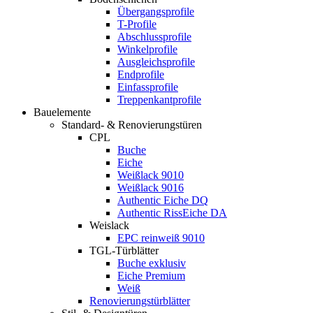
Übergangsprofile
T-Profile
Abschlussprofile
Winkelprofile
Ausgleichsprofile
Endprofile
Einfassprofile
Treppenkantprofile
Bauelemente
Standard- & Renovierungstüren
CPL
Buche
Eiche
Weißlack 9010
Weißlack 9016
Authentic Eiche DQ
Authentic RissEiche DA
Weislack
EPC reinweiß 9010
TGL-Türblätter
Buche exklusiv
Eiche Premium
Weiß
Renovierungstürblätter