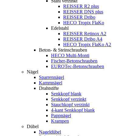
Stahl verzinkt
REISSER R2 plus
REISSER DNS plus
REISSER Dribo
HECO Tropix FlaKo
Edelstahl
REISSER Retinox A2
REISSER Dribo A4
HECO Tropix FlaKo A2
Beton- & Steinschrauben
HECO Multi-Monti
Fischer-Betonschrauben
EUROTec-Betonschrauben
Nägel
Sparrennägel
Kammnägel
Drahtstifte
Senkkopf blank
Senkkopf verzinkt
Stauchkopf verzinkt
4-kant Senkkopf blank
Pappnägel
Krampen
Dübel
Nageldübel