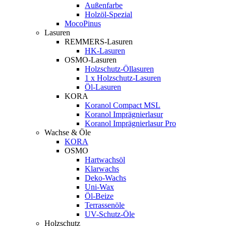
Außenfarbe
Holzöl-Spezial
MocoPinus
Lasuren
REMMERS-Lasuren
HK-Lasuren
OSMO-Lasuren
Holzschutz-Öllasuren
1 x Holzschutz-Lasuren
Öl-Lasuren
KORA
Koranol Compact MSL
Koranol Imprägnierlasur
Koranol Imprägnierlasur Pro
Wachse & Öle
KORA
OSMO
Hartwachsöl
Klarwachs
Deko-Wachs
Uni-Wax
Öl-Beize
Terrassenöle
UV-Schutz-Öle
Holzschutz