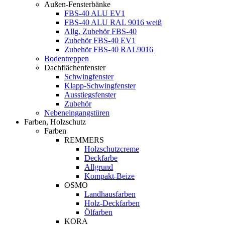
Außen-Fensterbänke
FBS-40 ALU EV1
FBS-40 ALU RAL 9016 weiß
Allg. Zubehör FBS-40
Zubehör FBS-40 EV1
Zubehör FBS-40 RAL9016
Bodentreppen
Dachflächenfenster
Schwingfenster
Klapp-Schwingfenster
Ausstiegsfenster
Zubehör
Nebeneingangstüren
Farben, Holzschutz
Farben
REMMERS
Holzschutzcreme
Deckfarbe
Allgrund
Kompakt-Beize
OSMO
Landhausfarben
Holz-Deckfarben
Ölfarben
KORA