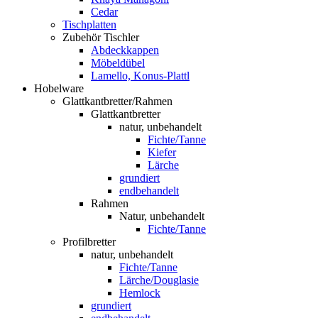
Cedar
Tischplatten
Zubehör Tischler
Abdeckkappen
Möbeldübel
Lamello, Konus-Plattl
Hobelware
Glattkantbretter/Rahmen
Glattkantbretter
natur, unbehandelt
Fichte/Tanne
Kiefer
Lärche
grundiert
endbehandelt
Rahmen
Natur, unbehandelt
Fichte/Tanne
Profilbretter
natur, unbehandelt
Fichte/Tanne
Lärche/Douglasie
Hemlock
grundiert