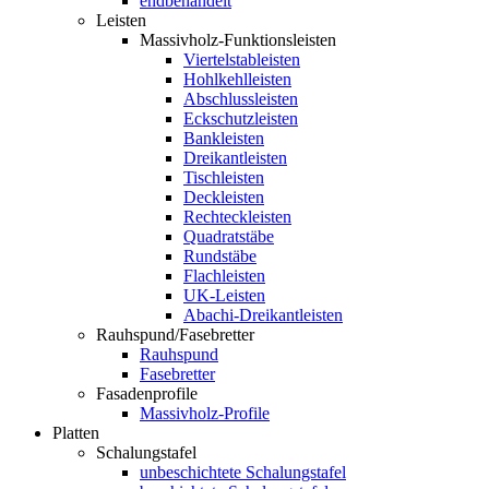
endbehandelt
Leisten
Massivholz-Funktionsleisten
Viertelstableisten
Hohlkehlleisten
Abschlussleisten
Eckschutzleisten
Bankleisten
Dreikantleisten
Tischleisten
Deckleisten
Rechteckleisten
Quadratstäbe
Rundstäbe
Flachleisten
UK-Leisten
Abachi-Dreikantleisten
Rauhspund/Fasebretter
Rauhspund
Fasebretter
Fasadenprofile
Massivholz-Profile
Platten
Schalungstafel
unbeschichtete Schalungstafel