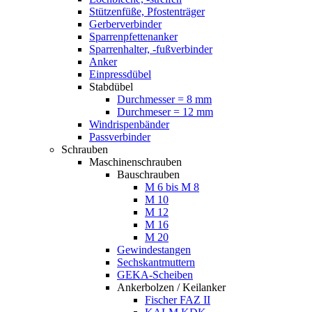
Stützenfüße, Pfostenträger
Gerberverbinder
Sparrenpfettenanker
Sparrenhalter, -fußverbinder
Anker
Einpressdübel
Stabdübel
Durchmesser = 8 mm
Durchmeser = 12 mm
Windrispenbänder
Passverbinder
Schrauben
Maschinenschrauben
Bauschrauben
M 6 bis M 8
M 10
M 12
M 16
M 20
Gewindestangen
Sechskantmuttern
GEKA-Scheiben
Ankerbolzen / Keilanker
Fischer FAZ II