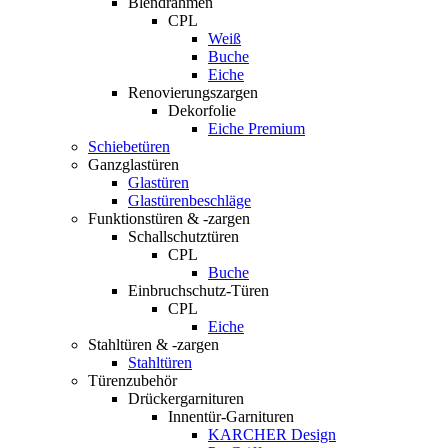
Blendrahmen
CPL
Weiß
Buche
Eiche
Renovierungszargen
Dekorfolie
Eiche Premium
Schiebetüren
Ganzglastüren
Glastüren
Glastürenbeschläge
Funktionstüren & -zargen
Schallschutztüren
CPL
Buche
Einbruchschutz-Türen
CPL
Eiche
Stahltüren & -zargen
Stahltüren
Türenzubehör
Drückergarnituren
Innentür-Garnituren
KARCHER Design