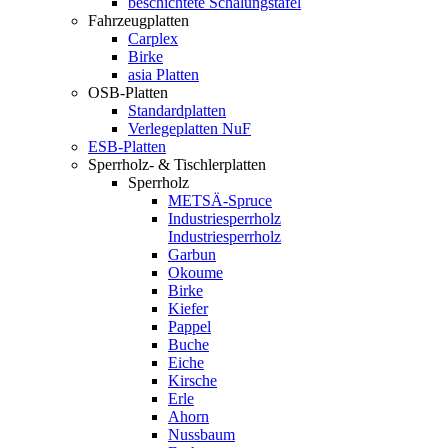
beschichtete Schalungstafel
Fahrzeugplatten
Carplex
Birke
asia Platten
OSB-Platten
Standardplatten
Verlegeplatten NuF
ESB-Platten
Sperrholz- & Tischlerplatten
Sperrholz
METSÄ-Spruce
Industriesperrholz
Industriesperrholz
Garbun
Okoume
Birke
Kiefer
Pappel
Buche
Eiche
Kirsche
Erle
Ahorn
Nussbaum