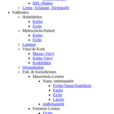
HPL-Platten
Leime, Schäume, Dichtstoffe
Fußboden
Hobeldielen
Kiefer
Eiche
Mehrschicht-Parkett
Kiefer
Eiche
Laminat
Vinyl & Kork
Massiv-Vinyl
Klebe-Vinyl
Korkböden
Designboden
Fuß- & Sockelleisten
Massivholz-Leisten
Natur, unbehandelt
Fichte/Tanne/Nadelholz
Kiefer
Eiche
Lärche
endbehandelt
Furnierte Leisten
Fichte