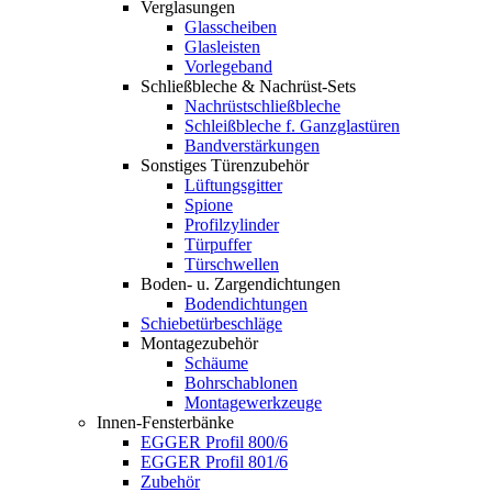
Verglasungen
Glasscheiben
Glasleisten
Vorlegeband
Schließbleche & Nachrüst-Sets
Nachrüstschließbleche
Schleißbleche f. Ganzglastüren
Bandverstärkungen
Sonstiges Türenzubehör
Lüftungsgitter
Spione
Profilzylinder
Türpuffer
Türschwellen
Boden- u. Zargendichtungen
Bodendichtungen
Schiebetürbeschläge
Montagezubehör
Schäume
Bohrschablonen
Montagewerkzeuge
Innen-Fensterbänke
EGGER Profil 800/6
EGGER Profil 801/6
Zubehör