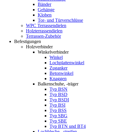
Bänder
Gehänge
Kloben
Tor- und Türverschlüsse
WPC Terrassendielen
Holzterrassendielen
Terrassen-Zubehör
Befestigungen
Holzverbinder
Winkelverbinder
Winkel
Lochplattenwinkel
Zuganker
Betonwinkel
Knaggen
Balkenschuhe, -träger
Typ BSN
Typ BSD
Typ BSDI
Typ BSI
Typ BSS
Typ SBG
Typ SBE
Typ BTN und BT4
Lochbleche, -streifen