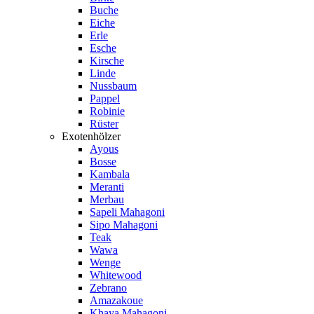
Buche
Eiche
Erle
Esche
Kirsche
Linde
Nussbaum
Pappel
Robinie
Rüster
Exotenhölzer
Ayous
Bosse
Kambala
Meranti
Merbau
Sapeli Mahagoni
Sipo Mahagoni
Teak
Wawa
Wenge
Whitewood
Zebrano
Amazakoue
Khaya Mahagoni