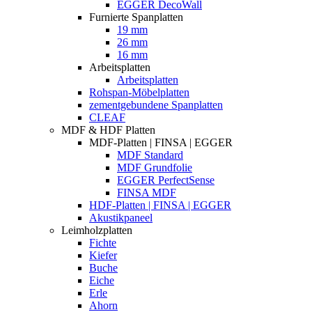
EGGER DecoWall
Furnierte Spanplatten
19 mm
26 mm
16 mm
Arbeitsplatten
Arbeitsplatten
Rohspan-Möbelplatten
zementgebundene Spanplatten
CLEAF
MDF & HDF Platten
MDF-Platten | FINSA | EGGER
MDF Standard
MDF Grundfolie
EGGER PerfectSense
FINSA MDF
HDF-Platten | FINSA | EGGER
Akustikpaneel
Leimholzplatten
Fichte
Kiefer
Buche
Eiche
Erle
Ahorn