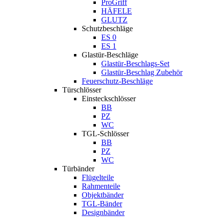
ProGriff
HÄFELE
GLUTZ
Schutzbeschläge
ES 0
ES 1
Glastür-Beschläge
Glastür-Beschlags-Set
Glastür-Beschlag Zubehör
Feuerschutz-Beschläge
Türschlösser
Einsteckschlösser
BB
PZ
WC
TGL-Schlösser
BB
PZ
WC
Türbänder
Flügelteile
Rahmenteile
Objektbänder
TGL-Bänder
Designbänder