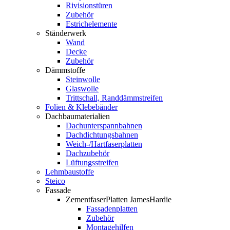
Rivisionstüren
Zubehör
Estrichelemente
Ständerwerk
Wand
Decke
Zubehör
Dämmstoffe
Steinwolle
Glaswolle
Trittschall, Randdämmstreifen
Folien & Klebebänder
Dachbaumaterialien
Dachunterspannbahnen
Dachdichtungsbahnen
Weich-/Hartfaserplatten
Dachzubehör
Lüftungsstreifen
Lehmbaustoffe
Steico
Fassade
ZementfaserPlatten JamesHardie
Fassadenplatten
Zubehör
Montagehilfen