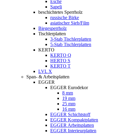
Esche
Sapeli
beschichtetes Sperrholz
russische Birke
asiatischer Sieb/Film
Biegesperrholz
Tischlerplatten
3-Stab Tischlerplatten
5-Stab Tischlerplatten
KERTO
KERTO Q
HERTO S
KERTO T
LVL X
Span- & Arbeitsplatten
EGGER
EGGER Eurodekor
8 mm
19 mm
25 mm
16 mm
EGGER Schichtstoff
EGGER Kompaktplatten
EGGER Arbeitsplatten
EGGER Interieurplatten