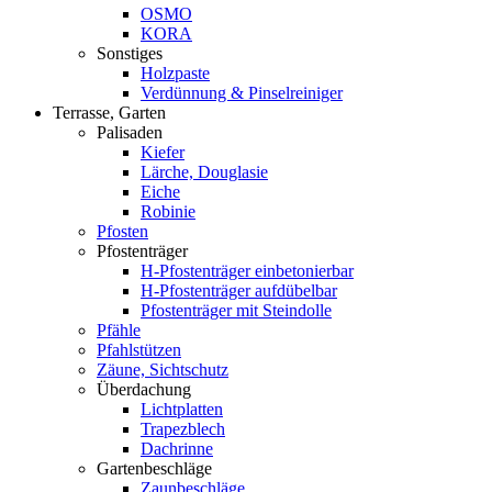
OSMO
KORA
Sonstiges
Holzpaste
Verdünnung & Pinselreiniger
Terrasse, Garten
Palisaden
Kiefer
Lärche, Douglasie
Eiche
Robinie
Pfosten
Pfostenträger
H-Pfostenträger einbetonierbar
H-Pfostenträger aufdübelbar
Pfostenträger mit Steindolle
Pfähle
Pfahlstützen
Zäune, Sichtschutz
Überdachung
Lichtplatten
Trapezblech
Dachrinne
Gartenbeschläge
Zaunbeschläge