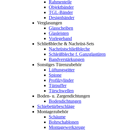
Rahmenteile
Objektbänder
TGL-Bänder
Designbänder
Verglasungen
Glasscheiben
Glasleisten
Vorlegeband
Schließbleche & Nachrüst-Sets
Nachrüstschließbleche
Schleißbleche f. Ganzglastüren
Bandverstärkungen
Sonstiges Türenzubehör
Lüftungsgitter
Spione
Profilzylinder
Türpuffer
Türschwellen
Boden- u. Zargendichtungen
Bodendichtungen
Schiebetürbeschläge
Montagezubehör
Schäume
Bohrschablonen
Montagewerkzeuge