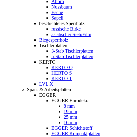
Ahorn
Nussbaum
Esche
Sapeli
beschichtetes Sperrholz
russische Birke
asiatischer Sieb/Film
Biegesperrholz
Tischlerplatten
3-Stab Tischlerplatten
5-Stab Tischlerplatten
KERTO
KERTO Q
HERTO S
KERTO T
LVL X
Span- & Arbeitsplatten
EGGER
EGGER Eurodekor
8 mm
19 mm
25 mm
16 mm
EGGER Schichtstoff
EGGER Kompaktplatten