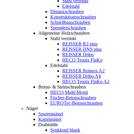
Stahl verzinkt
Edelstahl
Distanzschrauben
Konstruktionsschrauben
Schnellbauschrauben
Spenglerschrauben
Allgemeine Holzschrauben
Stahl verzinkt
REISSER R2 plus
REISSER DNS plus
REISSER Dribo
HECO Tropix FlaKo
Edelstahl
REISSER Retinox A2
REISSER Dribo A4
HECO Tropix FlaKo A2
Beton- & Steinschrauben
HECO Multi-Monti
Fischer-Betonschrauben
EUROTec-Betonschrauben
Nägel
Sparrennägel
Kammnägel
Drahtstifte
Senkkopf blank