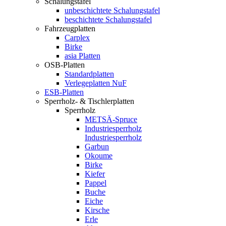
Schalungstafel
unbeschichtete Schalungstafel
beschichtete Schalungstafel
Fahrzeugplatten
Carplex
Birke
asia Platten
OSB-Platten
Standardplatten
Verlegeplatten NuF
ESB-Platten
Sperrholz- & Tischlerplatten
Sperrholz
METSÄ-Spruce
Industriesperrholz
Industriesperrholz
Garbun
Okoume
Birke
Kiefer
Pappel
Buche
Eiche
Kirsche
Erle