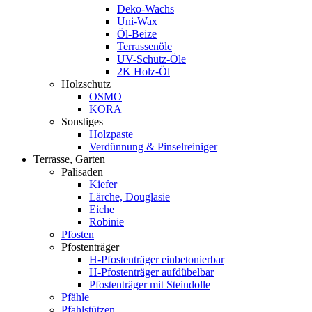
Deko-Wachs
Uni-Wax
Öl-Beize
Terrassenöle
UV-Schutz-Öle
2K Holz-Öl
Holzschutz
OSMO
KORA
Sonstiges
Holzpaste
Verdünnung & Pinselreiniger
Terrasse, Garten
Palisaden
Kiefer
Lärche, Douglasie
Eiche
Robinie
Pfosten
Pfostenträger
H-Pfostenträger einbetonierbar
H-Pfostenträger aufdübelbar
Pfostenträger mit Steindolle
Pfähle
Pfahlstützen