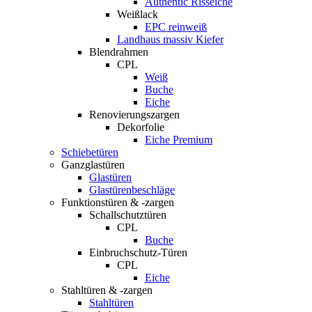
Authentic Risseiche
Weißlack
EPC reinweiß
Landhaus massiv Kiefer
Blendrahmen
CPL
Weiß
Buche
Eiche
Renovierungszargen
Dekorfolie
Eiche Premium
Schiebetüren
Ganzglastüren
Glastüren
Glastürenbeschläge
Funktionstüren & -zargen
Schallschutztüren
CPL
Buche
Einbruchschutz-Türen
CPL
Eiche
Stahltüren & -zargen
Stahltüren