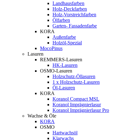
Landhausfarben
Holz-Deckfarben
Holz-Vorstreichfarben
Ölfarben
Garten- Fassadenfarbe
KORA
Außenfarbe
Holzöl-Spezial
MocoPinus
Lasuren
REMMERS-Lasuren
HK-Lasuren
OSMO-Lasuren
Holzschutz-Öllasuren
1 x Holzschutz-Lasuren
Öl-Lasuren
KORA
Koranol Compact MSL
Koranol Imprägnierlasur
Koranol Imprägnierlasur Pro
Wachse & Öle
KORA
OSMO
Hartwachsöl
Klarwachs