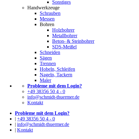
Sonstiges
Handwerkzeuge
Schrauben
Messen
Bohren
Holzbohrer
Metallbohrer
Beton- & Steinbohrer
SDS-Meißel
Schneiden
Sägen
Trennen
Hobeln, Schleifen
Nageln, Tackern
Maler
Probleme mit dem Login?
+49 38356 50 4 - 0
info@schmidt-thuermer.de
Kontakt
Probleme mit dem Login?
|
+49 38356 50 4 - 0
|
info@schmidt-thuermer.de
|
Kontakt