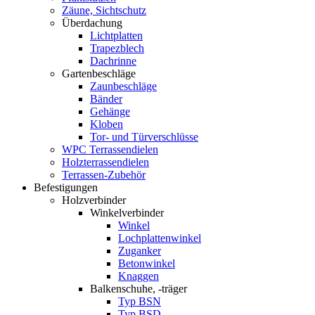
Zäune, Sichtschutz
Überdachung
Lichtplatten
Trapezblech
Dachrinne
Gartenbeschläge
Zaunbeschläge
Bänder
Gehänge
Kloben
Tor- und Türverschlüsse
WPC Terrassendielen
Holzterrassendielen
Terrassen-Zubehör
Befestigungen
Holzverbinder
Winkelverbinder
Winkel
Lochplattenwinkel
Zuganker
Betonwinkel
Knaggen
Balkenschuhe, -träger
Typ BSN
Typ BSD