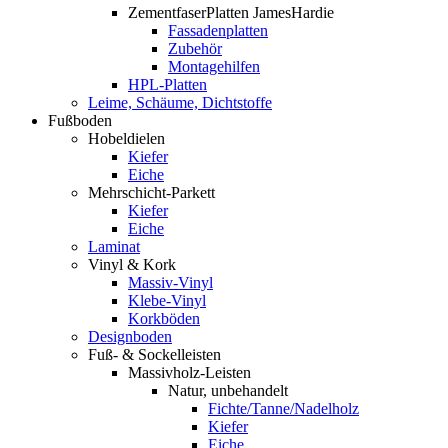
ZementfaserPlatten JamesHardie
Fassadenplatten
Zubehör
Montagehilfen
HPL-Platten
Leime, Schäume, Dichtstoffe
Fußboden
Hobeldielen
Kiefer
Eiche
Mehrschicht-Parkett
Kiefer
Eiche
Laminat
Vinyl & Kork
Massiv-Vinyl
Klebe-Vinyl
Korkböden
Designboden
Fuß- & Sockelleisten
Massivholz-Leisten
Natur, unbehandelt
Fichte/Tanne/Nadelholz
Kiefer
Eiche