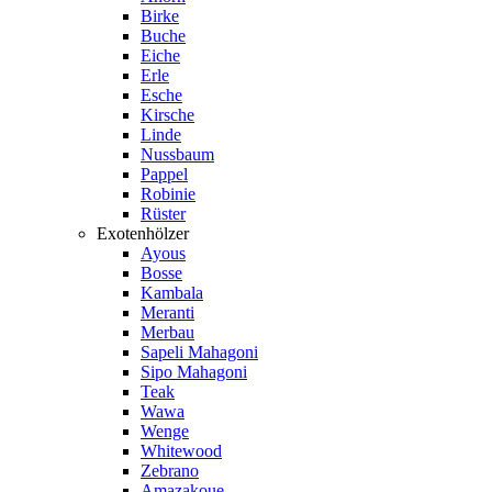
Birke
Buche
Eiche
Erle
Esche
Kirsche
Linde
Nussbaum
Pappel
Robinie
Rüster
Exotenhölzer
Ayous
Bosse
Kambala
Meranti
Merbau
Sapeli Mahagoni
Sipo Mahagoni
Teak
Wawa
Wenge
Whitewood
Zebrano
Amazakoue