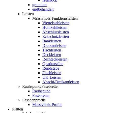
Hemlock
grundiert
endbehandelt
Leisten
Massivholz-Funktionsleisten
Viertelstableisten
Hohlkehlleisten
Abschlussleisten
Eckschutzleisten
Bankleisten
Dreikantleisten
Tischleisten
Deckleisten
Rechteckleisten
Quadratstäbe
Rundstäbe
Flachleisten
UK-Leisten
Abachi-Dreikantleisten
Rauhspund/Fasebretter
Rauhspund
Fasebretter
Fasadenprofile
Massivholz-Profile
Platten