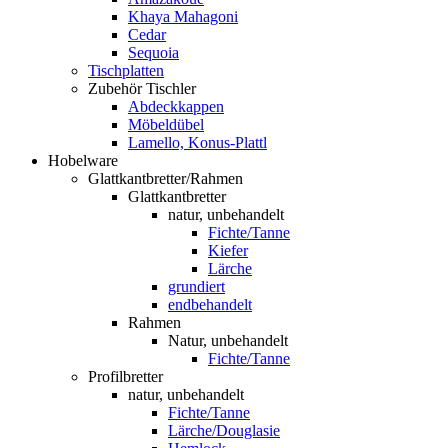
Khaya Mahagoni
Cedar
Sequoia
Tischplatten
Zubehör Tischler
Abdeckkappen
Möbeldübel
Lamello, Konus-Plattl
Hobelware
Glattkantbretter/Rahmen
Glattkantbretter
natur, unbehandelt
Fichte/Tanne
Kiefer
Lärche
grundiert
endbehandelt
Rahmen
Natur, unbehandelt
Fichte/Tanne
Profilbretter
natur, unbehandelt
Fichte/Tanne
Lärche/Douglasie