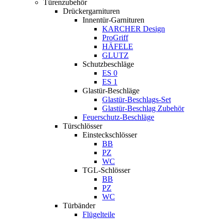
Türenzubehör
Drückergarnituren
Innentür-Garnituren
KARCHER Design
ProGriff
HÄFELE
GLUTZ
Schutzbeschläge
ES 0
ES 1
Glastür-Beschläge
Glastür-Beschlags-Set
Glastür-Beschlag Zubehör
Feuerschutz-Beschläge
Türschlösser
Einsteckschlösser
BB
PZ
WC
TGL-Schlösser
BB
PZ
WC
Türbänder
Flügelteile