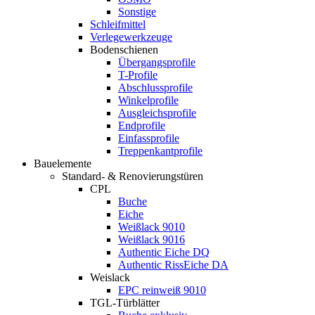
Sonstige
Schleifmittel
Verlegewerkzeuge
Bodenschienen
Übergangsprofile
T-Profile
Abschlussprofile
Winkelprofile
Ausgleichsprofile
Endprofile
Einfassprofile
Treppenkantprofile
Bauelemente
Standard- & Renovierungstüren
CPL
Buche
Eiche
Weißlack 9010
Weißlack 9016
Authentic Eiche DQ
Authentic RissEiche DA
Weislack
EPC reinweiß 9010
TGL-Türblätter