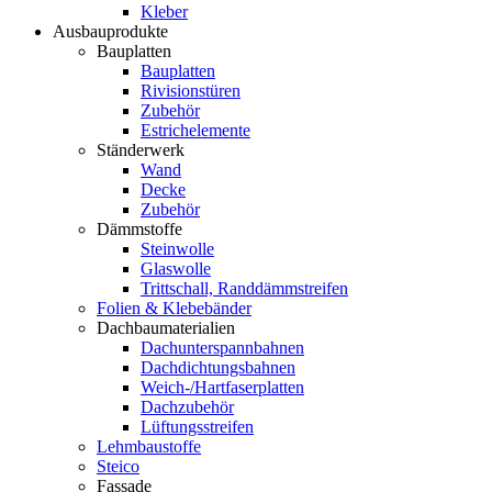
Kleber
Ausbauprodukte
Bauplatten
Bauplatten
Rivisionstüren
Zubehör
Estrichelemente
Ständerwerk
Wand
Decke
Zubehör
Dämmstoffe
Steinwolle
Glaswolle
Trittschall, Randdämmstreifen
Folien & Klebebänder
Dachbaumaterialien
Dachunterspannbahnen
Dachdichtungsbahnen
Weich-/Hartfaserplatten
Dachzubehör
Lüftungsstreifen
Lehmbaustoffe
Steico
Fassade