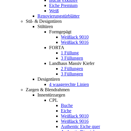
Buche exklusiv
Eiche Premium
Weiß
Renovierungstürblätter
Stil- & Designtüren
Stiltüren
Formgepägt
Weißlack 9010
Weißlack 9016
FORTA
1 Füllung
3 Füllungen
Landhaus Massiv Kiefer
2 Füllungen
3 Füllungen
Designtüren
4 waagerechte Linien
Zargen & Blendrahmen
Innentürzargen
CPL
Buche
Eiche
Weißlack 9010
Weißlack 9016
Authentic Eiche quer