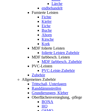
Lärche
endbehandelt
Furnierte Leisten
Fichte
Kiefer
Eiche
Buche
Ahorn
Kirsche
Kork
MDF folierte Leisten
folierte Leisten Zubehör
MDF farbbesch. Leisten
MDF farbbesch. Zubehör
PVC-Leisten
PVC-Leiste-Zubehör
Zubehör
Allgemeines Zubehör
Trittschall, Unterlagen
Randdämmstreifen
Grundierungen, Kleber
Oberflächenversieglung, -pflege
BONA
HQ
OSMO