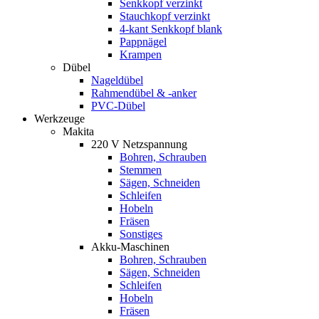
Senkkopf verzinkt
Stauchkopf verzinkt
4-kant Senkkopf blank
Pappnägel
Krampen
Dübel
Nageldübel
Rahmendübel & -anker
PVC-Dübel
Werkzeuge
Makita
220 V Netzspannung
Bohren, Schrauben
Stemmen
Sägen, Schneiden
Schleifen
Hobeln
Fräsen
Sonstiges
Akku-Maschinen
Bohren, Schrauben
Sägen, Schneiden
Schleifen
Hobeln
Fräsen