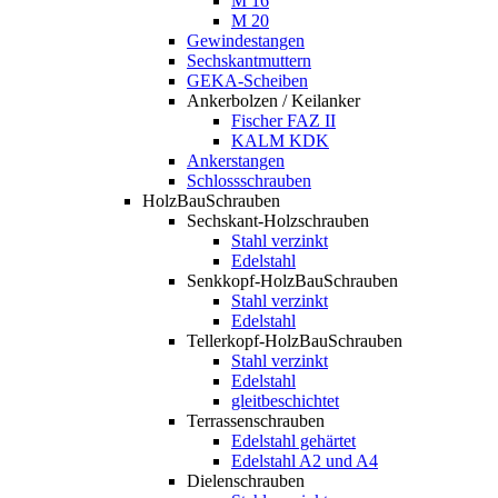
M 16
M 20
Gewindestangen
Sechskantmuttern
GEKA-Scheiben
Ankerbolzen / Keilanker
Fischer FAZ II
KALM KDK
Ankerstangen
Schlossschrauben
HolzBauSchrauben
Sechskant-Holzschrauben
Stahl verzinkt
Edelstahl
Senkkopf-HolzBauSchrauben
Stahl verzinkt
Edelstahl
Tellerkopf-HolzBauSchrauben
Stahl verzinkt
Edelstahl
gleitbeschichtet
Terrassenschrauben
Edelstahl gehärtet
Edelstahl A2 und A4
Dielenschrauben