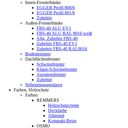
Innen-Fensterbänke
EGGER Profil 800/6
EGGER Profil 801/6
Zubehör
Außen-Fensterbänke
FBS-40 ALU EV1
FBS-40 ALU RAL 9016 weiß
Allg. Zubehör FBS-40
Zubehör FBS-40 EV1
Zubehör FBS-40 RAL9016
Bodentreppen
Dachflächenfenster
Schwingfenster
Klapp-Schwingfenster
Ausstiegsfenster
Zubehör
Nebeneingangstüren
Farben, Holzschutz
Farben
REMMERS
Holzschutzcreme
Deckfarbe
Allgrund
Kompakt-Beize
OSMO