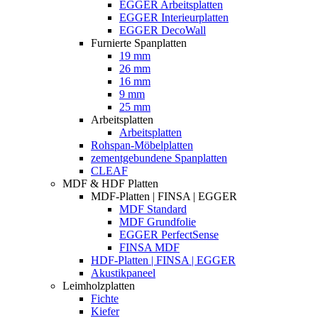
EGGER Arbeitsplatten
EGGER Interieurplatten
EGGER DecoWall
Furnierte Spanplatten
19 mm
26 mm
16 mm
9 mm
25 mm
Arbeitsplatten
Arbeitsplatten
Rohspan-Möbelplatten
zementgebundene Spanplatten
CLEAF
MDF & HDF Platten
MDF-Platten | FINSA | EGGER
MDF Standard
MDF Grundfolie
EGGER PerfectSense
FINSA MDF
HDF-Platten | FINSA | EGGER
Akustikpaneel
Leimholzplatten
Fichte
Kiefer