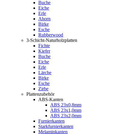
Buche
Eiche
Erle
Ahorn
Birke
Esche
Rubberwood
3-Schicht-Naturholzplatten
Fichte
Kiefer
Buche
Eiche
Erle
Lärche
Birke
Esche
Zirbe
Plattenzubehör
ABS-Kanten
ABS 23x0,8mm
ABS 23x1,0mm
ABS 23x2,0mm
Furnierkanten
Starkfurnierkanten
Melaminkanten