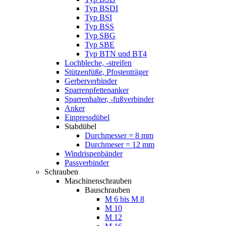
Typ BSDI
Typ BSI
Typ BSS
Typ SBG
Typ SBE
Typ BTN und BT4
Lochbleche, -streifen
Stützenfüße, Pfostenträger
Gerberverbinder
Sparrenpfettenanker
Sparrenhalter, -fußverbinder
Anker
Einpressdübel
Stabdübel
Durchmesser = 8 mm
Durchmeser = 12 mm
Windrispenbänder
Passverbinder
Schrauben
Maschinenschrauben
Bauschrauben
M 6 bis M 8
M 10
M 12